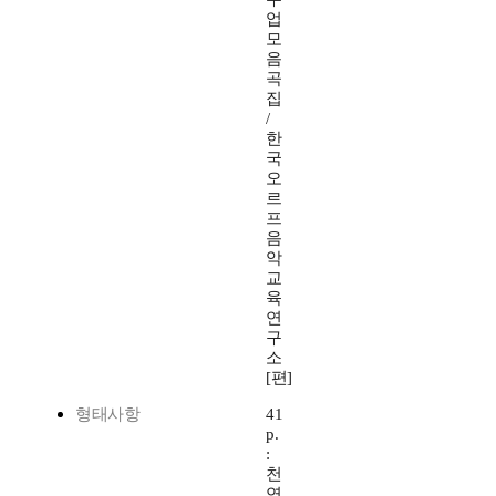
업
모
음
곡
집
/
한
국
오
르
프
음
악
교
육
연
구
소
[편]
형태사항
41
p.
:
천
연