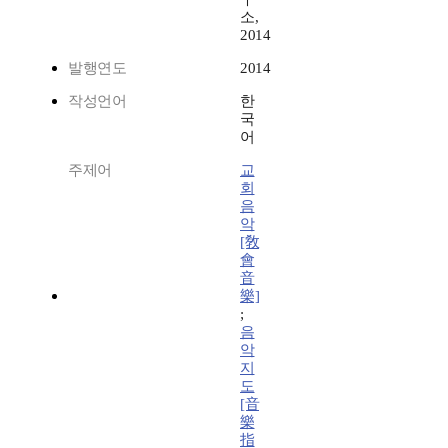
소,
2014
발행연도
2014
작성언어
한
국
어
주제어
교
회
음
악
[敎
會
音
樂]
;
음
악
지
도
[音
樂
指