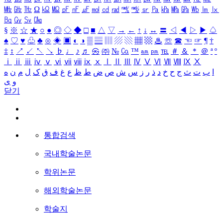
㎒
㎓
㎔
Ω
㏀
㏁
㎊
㎋
㎌
㏖
㏅
㎭
㎮
㎯
㏛
㎩
㎪
㎫
㎬
㏝
㏐
㏓
㏃
㏉
㏜
㏆
§
※
☆
★
○
●
◎
◇
◆
□
■
△
▽
→
←
↑
↓
↔
〓
◁
◀
▷
▶
♤
♠
♡
♥
♧
♣
⊙
◈
▣
◐
◑
▒
▤
▥
▨
▧
▦
▩
♨
☏
☎
☜
☞
¶
†
‡
↕
↗
↙
↖
↘
♭
♩
♪
♬
㉿
㈜
№
㏇
™
㏂
㏘
℡
＃
＆
＊
＠
ª
º
ⅰ
ⅱ
ⅲ
ⅳ
ⅴ
ⅵ
ⅶ
ⅷ
ⅸ
ⅹ
Ⅰ
Ⅱ
Ⅲ
Ⅳ
Ⅴ
Ⅵ
Ⅶ
Ⅷ
Ⅸ
Ⅹ
ا
ب
ت
ث
ج
ح
خ
د
ذ
ر
ز
س
ش
ص
ض
ط
ظ
ع
غ
ف
ق
ک
ل
م
ن
ه
و
ی
닫기
통합검색
국내학술논문
학위논문
해외학술논문
학술지