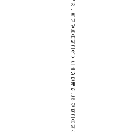
자
:
독
일
정
통
음
악
교
육
오
르
프
와
함
께
하
는
주
일
학
교
음
악
수