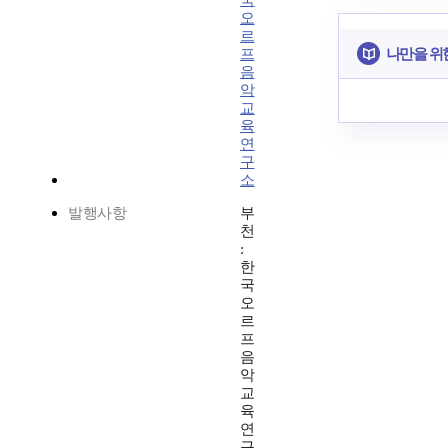
국
오
르
나만을 위
프
음
악
교
육
연
구
소
발행사항
부
천
:
한
국
오
르
프
음
악
교
육
연
구