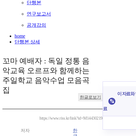
단행본
연구보고서
공개강의
home
단행본 상세
꼬마 예배자 : 독일 정통 음
악교육 오르프와 함께하는
주일학교 음악수업 모음곡
집
이 자료와 
한글로보기
료
https://www.riss.kr/link?id=M14430219
저자
한