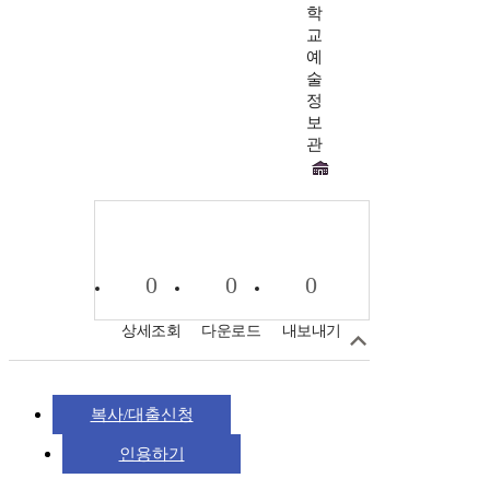
학
교
예
술
정
보
관
0
0
0
상세조회
다운로드
내보내기
복사/대출신청
인용하기