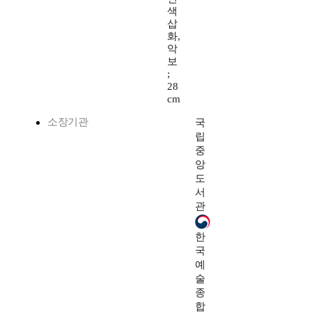
색
삽
화,
악
보
;
28
cm
소장기관
국
립
중
앙
도
서
관
한
국
예
술
종
합