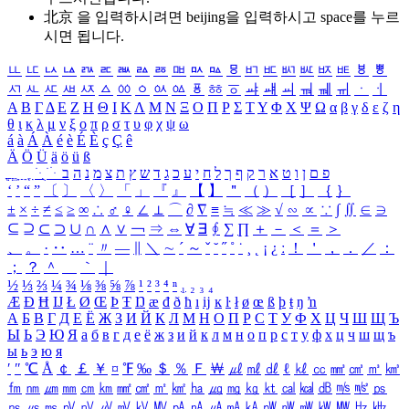
北京 을 입력하시려면
beijing
을 입력하시고 space를 누르
시면 됩니다.
ㅥ
ㅦ
ㅧ
ㅨ
ㅩ
ㅪ
ㅫ
ㅬ
ㅭ
ㅮ
ㅯ
ㅰ
ㅱ
ㅲ
ㅳ
ㅴ
ㅵ
ㅶ
ㅷ
ㅸ
ㅹ
ㅺ
ㅻ
ㅼ
ㅽ
ㅾ
ㅿ
ㆀ
ㆁ
ㆂ
ㆃ
ㆄ
ㆅ
ㆆ
ㆇ
ㆈ
ㆉ
ㆊ
ㆋ
ㆌ
ㆍ
ㆎ
Α
Β
Γ
Δ
Ε
Ζ
Η
Θ
Ι
Κ
Λ
Μ
Ν
Ξ
Ο
Π
Ρ
Σ
Τ
Υ
Φ
Χ
Ψ
Ω
α
β
γ
δ
ε
ζ
η
θ
ι
κ
λ
μ
ν
ξ
ο
π
ρ
σ
τ
υ
φ
χ
ψ
ω
á
à
Á
À
é
è
É
È
ç
Ç
ê
Ä
Ö
Ü
ä
ö
ü
ß
ְ
ֳ
ֲ
ֱ
ָ
ַ
ֵ
ֶ
ִ
ֹ
ּ
ֻ
ׂ
ׁ
ּ
ב
ה
נ
מ
צ
ת
ץ
ש
ד
ג
כ
ע
י
ח
ל
ך
ף
ק
ר
א
ט
ו
ן
ם
פ
‘
’
“
”
〔
〕
〈
〉
「
」
『
』
【
】
＂
（
）
［
］
｛
｝
±
×
÷
≠
≤
≥
∞
∴
♂
♀
∠
⊥
⌒
∂
∇
≡
≒
≪
≫
√
∽
∝
∵
∫
∬
∈
∋
⊆
⊇
⊂
⊃
∪
∩
∧
∨
￢
⇒
⇔
∀
∃
∮
∑
∏
＋
－
＜
＝
＞
、
。
·
‥
…
¨
〃
―
∥
＼
∼
´
～
ˇ
˘
˝
˚
˙
¸
˛
¡
¿
ː
！
＇
，
．
／
：
；
？
＾
＿
｀
｜
½
⅓
⅔
¼
¾
⅛
⅜
⅝
⅞
¹
²
³
⁴
ⁿ
₁
₂
₃
₄
Æ
Ð
Ħ
Ĳ
Ł
Ø
Œ
Þ
Ŧ
Ŋ
æ
đ
ð
ħ
ı
ĳ
ĸ
ŀ
ł
ø
œ
ß
þ
ŧ
ŋ
ŉ
А
Б
В
Г
Д
Е
Ё
Ж
З
И
Й
К
Л
М
Н
О
П
Р
С
Т
У
Ф
Х
Ц
Ч
Ш
Щ
Ъ
Ы
Ь
Э
Ю
Я
а
б
в
г
д
е
ё
ж
з
и
й
к
л
м
н
о
п
р
с
т
у
ф
х
ц
ч
ш
щ
ъ
ы
ь
э
ю
я
′
″
℃
Å
￠
￡
￥
¤
℉
‰
＄
％
Ｆ
￦
㎕
㎖
㎗
ℓ
㎘
㏄
㎣
㎤
㎥
㎦
㎙
㎚
㎛
㎜
㎝
㎞
㎟
㎠
㎡
㎢
㏊
㎍
㎎
㎏
㏏
㎈
㎉
㏈
㎧
㎨
㎰
㎱
㎲
㎳
㎴
㎵
㎶
㎷
㎸
㎹
㎀
㎁
㎂
㎃
㎄
㎺
㎻
㎽
㎾
㎿
㎐
㎑