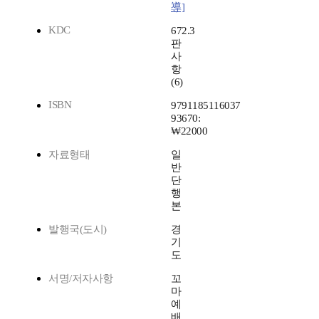
導]
KDC
672.3
판
사
항
(6)
ISBN
9791185116037
93670:
₩22000
자료형태
일
반
단
행
본
발행국(도시)
경
기
도
서명/저자사항
꼬
마
예
배