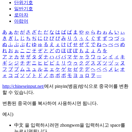
단위기호
일반기호
로마자
아랍어
あ
ぁ
か
が
さ
ざ
た
だ
な
は
ば
ぱ
ま
や
ゃ
ら
わ
ゎ
ん
い
ぃ
き
ぎ
し
じ
ち
ぢ
に
ひ
び
ぴ
み
り
う
ぅ
く
ぐ
す
ず
つ
づ
っ
ぬ
ふ
ぶ
ぷ
む
ゆ
ゅ
る
え
ぇ
け
げ
せ
ぜ
て
で
ね
へ
べ
ぺ
め
れ
お
ぉ
こ
ご
そ
ぞ
と
ど
の
ほ
ぼ
ぽ
も
よ
ょ
ろ
を
ア
ァ
カ
サ
ザ
タ
ダ
ナ
ハ
バ
パ
マ
ヤ
ャ
ラ
ワ
ヮ
ン
イ
ィ
キ
ギ
シ
ジ
チ
ヂ
ニ
ヒ
ビ
ピ
ミ
リ
ウ
ゥ
ク
グ
ス
ズ
ツ
ヅ
ッ
ヌ
フ
ブ
プ
ム
ユ
ュ
ル
エ
ェ
ケ
ゲ
セ
ゼ
テ
デ
ヘ
ベ
ペ
メ
レ
オ
ォ
コ
ゴ
ソ
ゾ
ト
ド
ノ
ホ
ボ
ポ
モ
ヨ
ョ
ロ
ヲ
―
http://chineseinput.net/
에서 pinyin(병음)방식으로 중국어를 변환
할 수 있습니다.
변환된 중국어를 복사하여 사용하시면 됩니다.
예시)
中文 을 입력하시려면
zhongwen
을 입력하시고 space를
누르시면됩니다.