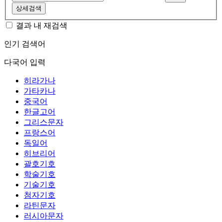
상세검색
결과 내 재검색
인기 검색어
다국어 입력
히라가나
가타카나
중국어
한글고어
그리스문자
프랑스어
독일어
히브리어
괄호기호
학술기호
기술기호
첨자기호
라틴문자
러시아문자