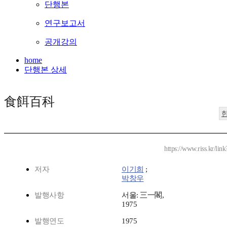
단행본
연구보고서
공개강의
home
단행본 상세
食餌百科
https://www.riss.kr/li
저자
이기희
;
박창우
발행사항
서울: 三一閣,
1975
발행연도
1975