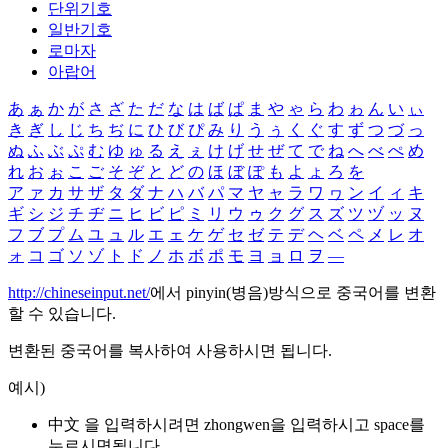
단위기호
일반기호
로마자
아랍어
あ
ぁ
か
が
さ
ざ
た
だ
な
は
ば
ぱ
ま
や
ゃ
ら
わ
ゎ
ん
い
ぃ
き
ぎ
し
じ
ち
ぢ
に
ひ
び
ぴ
み
り
う
ぅ
く
ぐ
す
ず
つ
づ
っ
ぬ
ふ
ぶ
ぷ
む
ゆ
ゅ
る
え
ぇ
け
げ
せ
ぜ
て
で
ね
へ
べ
ぺ
め
れ
お
ぉ
こ
ご
そ
ぞ
と
ど
の
ほ
ぼ
ぽ
も
よ
ょ
ろ
を
ア
ァ
カ
サ
ザ
タ
ダ
ナ
ハ
バ
パ
マ
ヤ
ャ
ラ
ワ
ヮ
ン
イ
ィ
キ
ギ
シ
ジ
チ
ヂ
ニ
ヒ
ビ
ピ
ミ
リ
ウ
ゥ
ク
グ
ス
ズ
ツ
ヅ
ッ
ヌ
フ
ブ
プ
ム
ユ
ュ
ル
エ
ェ
ケ
ゲ
セ
ゼ
テ
デ
ヘ
ベ
ペ
メ
レ
オ
ォ
コ
ゴ
ソ
ゾ
ト
ド
ノ
ホ
ボ
ポ
モ
ヨ
ョ
ロ
ヲ
―
http://chineseinput.net/
에서 pinyin(병음)방식으로 중국어를 변환
할 수 있습니다.
변환된 중국어를 복사하여 사용하시면 됩니다.
예시)
中文 을 입력하시려면
zhongwen
을 입력하시고 space를
누르시면됩니다.