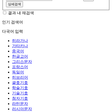
상세검색
결과 내 재검색
인기 검색어
다국어 입력
히라가나
가타카나
중국어
한글고어
그리스문자
프랑스어
독일어
히브리어
괄호기호
학술기호
기술기호
첨자기호
라틴문자
러시아문자