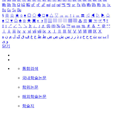
㎒
㎓
㎔
Ω
㏀
㏁
㎊
㎋
㎌
㏖
㏅
㎭
㎮
㎯
㏛
㎩
㎪
㎫
㎬
㏝
㏐
㏓
㏃
㏉
㏜
㏆
§
※
☆
★
○
●
◎
◇
◆
□
■
△
▽
→
←
↑
↓
↔
〓
◁
◀
▷
▶
♤
♠
♡
♥
♧
♣
⊙
◈
▣
◐
◑
▒
▤
▥
▨
▧
▦
▩
♨
☏
☎
☜
☞
¶
†
‡
↕
↗
↙
↖
↘
♭
♩
♪
♬
㉿
㈜
№
㏇
™
㏂
㏘
℡
＃
＆
＊
＠
ª
º
ⅰ
ⅱ
ⅲ
ⅳ
ⅴ
ⅵ
ⅶ
ⅷ
ⅸ
ⅹ
Ⅰ
Ⅱ
Ⅲ
Ⅳ
Ⅴ
Ⅵ
Ⅶ
Ⅷ
Ⅸ
Ⅹ
ا
ب
ت
ث
ج
ح
خ
د
ذ
ر
ز
س
ش
ص
ض
ط
ظ
ع
غ
ف
ق
ک
ل
م
ن
ه
و
ی
닫기
통합검색
국내학술논문
학위논문
해외학술논문
학술지