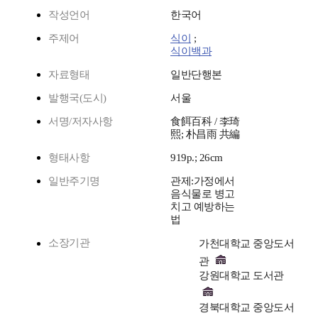
작성언어
한국어
주제어
식이
;
식이백과
자료형태
일반단행본
발행국(도시)
서울
서명/저자사항
食餌百科 / 李琦
熙; 朴昌雨 共編
형태사항
919p.; 26cm
일반주기명
관제:가정에서
음식물로 병고
치고 예방하는
법
소장기관
가천대학교 중앙도서
관
강원대학교 도서관
경북대학교 중앙도서