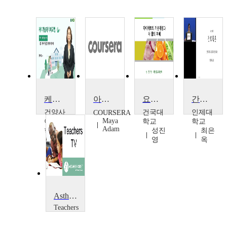
케어기술과 식이요법
아동 영양과 요리
요요없는 다이어트 방법
간호특론
건양사
건국대
인제대
COURSERA
Maya
이버대
학교
학교
Adam
학교
성진
최은
황혜
영
옥
정,
강경
희
Asthma on the Run: The Effect of Asthma on the Airways
Teachers
TV
Teachers