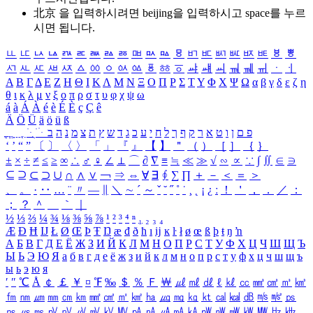
北京 을 입력하시려면
beijing
을 입력하시고 space를 누르
시면 됩니다.
ㅥ
ㅦ
ㅧ
ㅨ
ㅩ
ㅪ
ㅫ
ㅬ
ㅭ
ㅮ
ㅯ
ㅰ
ㅱ
ㅲ
ㅳ
ㅴ
ㅵ
ㅶ
ㅷ
ㅸ
ㅹ
ㅺ
ㅻ
ㅼ
ㅽ
ㅾ
ㅿ
ㆀ
ㆁ
ㆂ
ㆃ
ㆄ
ㆅ
ㆆ
ㆇ
ㆈ
ㆉ
ㆊ
ㆋ
ㆌ
ㆍ
ㆎ
Α
Β
Γ
Δ
Ε
Ζ
Η
Θ
Ι
Κ
Λ
Μ
Ν
Ξ
Ο
Π
Ρ
Σ
Τ
Υ
Φ
Χ
Ψ
Ω
α
β
γ
δ
ε
ζ
η
θ
ι
κ
λ
μ
ν
ξ
ο
π
ρ
σ
τ
υ
φ
χ
ψ
ω
á
à
Á
À
é
è
É
È
ç
Ç
ê
Ä
Ö
Ü
ä
ö
ü
ß
ְ
ֳ
ֲ
ֱ
ָ
ַ
ֵ
ֶ
ִ
ֹ
ּ
ֻ
ׂ
ׁ
ּ
ב
ה
נ
מ
צ
ת
ץ
ש
ד
ג
כ
ע
י
ח
ל
ך
ף
ק
ר
א
ט
ו
ן
ם
פ
‘
’
“
”
〔
〕
〈
〉
「
」
『
』
【
】
＂
（
）
［
］
｛
｝
±
×
÷
≠
≤
≥
∞
∴
♂
♀
∠
⊥
⌒
∂
∇
≡
≒
≪
≫
√
∽
∝
∵
∫
∬
∈
∋
⊆
⊇
⊂
⊃
∪
∩
∧
∨
￢
⇒
⇔
∀
∃
∮
∑
∏
＋
－
＜
＝
＞
、
。
·
‥
…
¨
〃
―
∥
＼
∼
´
～
ˇ
˘
˝
˚
˙
¸
˛
¡
¿
ː
！
＇
，
．
／
：
；
？
＾
＿
｀
｜
½
⅓
⅔
¼
¾
⅛
⅜
⅝
⅞
¹
²
³
⁴
ⁿ
₁
₂
₃
₄
Æ
Ð
Ħ
Ĳ
Ł
Ø
Œ
Þ
Ŧ
Ŋ
æ
đ
ð
ħ
ı
ĳ
ĸ
ŀ
ł
ø
œ
ß
þ
ŧ
ŋ
ŉ
А
Б
В
Г
Д
Е
Ё
Ж
З
И
Й
К
Л
М
Н
О
П
Р
С
Т
У
Ф
Х
Ц
Ч
Ш
Щ
Ъ
Ы
Ь
Э
Ю
Я
а
б
в
г
д
е
ё
ж
з
и
й
к
л
м
н
о
п
р
с
т
у
ф
х
ц
ч
ш
щ
ъ
ы
ь
э
ю
я
′
″
℃
Å
￠
￡
￥
¤
℉
‰
＄
％
Ｆ
￦
㎕
㎖
㎗
ℓ
㎘
㏄
㎣
㎤
㎥
㎦
㎙
㎚
㎛
㎜
㎝
㎞
㎟
㎠
㎡
㎢
㏊
㎍
㎎
㎏
㏏
㎈
㎉
㏈
㎧
㎨
㎰
㎱
㎲
㎳
㎴
㎵
㎶
㎷
㎸
㎹
㎀
㎁
㎂
㎃
㎄
㎺
㎻
㎽
㎾
㎿
㎐
㎑