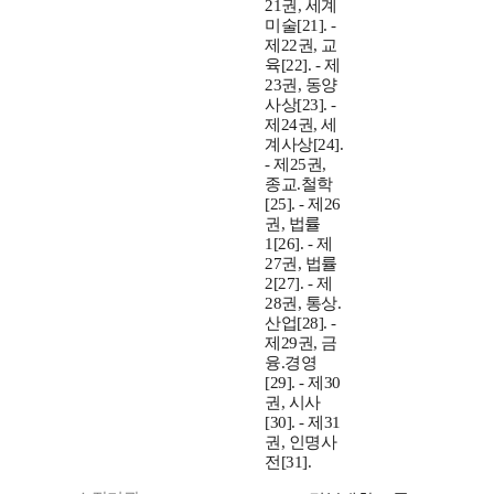
21권, 세계
미술[21]. -
제22권, 교
육[22]. - 제
23권, 동양
사상[23]. -
제24권, 세
계사상[24].
- 제25권,
종교.철학
[25]. - 제26
권, 법률
1[26]. - 제
27권, 법률
2[27]. - 제
28권, 통상.
산업[28]. -
제29권, 금
융.경영
[29]. - 제30
권, 시사
[30]. - 제31
권, 인명사
전[31].