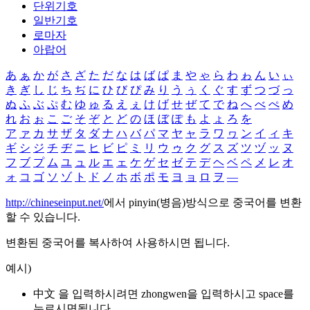
단위기호
일반기호
로마자
아랍어
あ
ぁ
か
が
さ
ざ
た
だ
な
は
ば
ぱ
ま
や
ゃ
ら
わ
ゎ
ん
い
ぃ
き
ぎ
し
じ
ち
ぢ
に
ひ
び
ぴ
み
り
う
ぅ
く
ぐ
す
ず
つ
づ
っ
ぬ
ふ
ぶ
ぷ
む
ゆ
ゅ
る
え
ぇ
け
げ
せ
ぜ
て
で
ね
へ
べ
ぺ
め
れ
お
ぉ
こ
ご
そ
ぞ
と
ど
の
ほ
ぼ
ぽ
も
よ
ょ
ろ
を
ア
ァ
カ
サ
ザ
タ
ダ
ナ
ハ
バ
パ
マ
ヤ
ャ
ラ
ワ
ヮ
ン
イ
ィ
キ
ギ
シ
ジ
チ
ヂ
ニ
ヒ
ビ
ピ
ミ
リ
ウ
ゥ
ク
グ
ス
ズ
ツ
ヅ
ッ
ヌ
フ
ブ
プ
ム
ユ
ュ
ル
エ
ェ
ケ
ゲ
セ
ゼ
テ
デ
ヘ
ベ
ペ
メ
レ
オ
ォ
コ
ゴ
ソ
ゾ
ト
ド
ノ
ホ
ボ
ポ
モ
ヨ
ョ
ロ
ヲ
―
http://chineseinput.net/
에서 pinyin(병음)방식으로 중국어를 변환
할 수 있습니다.
변환된 중국어를 복사하여 사용하시면 됩니다.
예시)
中文 을 입력하시려면
zhongwen
을 입력하시고 space를
누르시면됩니다.