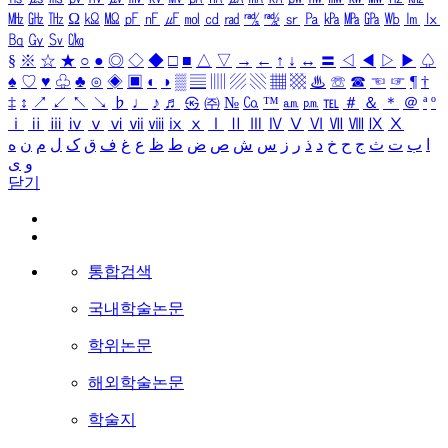
㎒
㎓
㎔
Ω
㏀
㏁
㎊
㎋
㎌
㏖
㏅
㎭
㎮
㎯
㏛
㎩
㎪
㎫
㎬
㏝
㏐
㏓
㏃
㏉
㏜
㏆
§
※
☆
★
○
●
◎
◇
◆
□
■
△
▽
→
←
↑
↓
↔
〓
◁
◀
▷
▶
♤
♠
♡
♥
♧
♣
⊙
◈
▣
◐
◑
▒
▤
▥
▨
▧
▦
▩
♨
☏
☎
☜
☞
¶
†
‡
↕
↗
↙
↖
↘
♭
♩
♪
♬
㉿
㈜
№
㏇
™
㏂
㏘
℡
＃
＆
＊
＠
ª
º
ⅰ
ⅱ
ⅲ
ⅳ
ⅴ
ⅵ
ⅶ
ⅷ
ⅸ
ⅹ
Ⅰ
Ⅱ
Ⅲ
Ⅳ
Ⅴ
Ⅵ
Ⅶ
Ⅷ
Ⅸ
Ⅹ
ا
ب
ت
ث
ج
ح
خ
د
ذ
ر
ز
س
ش
ص
ض
ط
ظ
ع
غ
ف
ق
ک
ل
م
ن
ه
و
ی
닫기
통합검색
국내학술논문
학위논문
해외학술논문
학술지