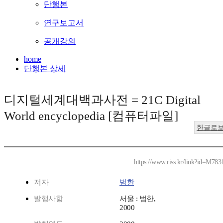
단행본
연구보고서
공개강의
home
단행본 상세
디지털세계대백과사전 = 21C Digital
World encyclopedia [컴퓨터파일]
한글로
https://www.riss.kr/link?id=M783
저자
범한
발행사항
서울 : 범한,
2000