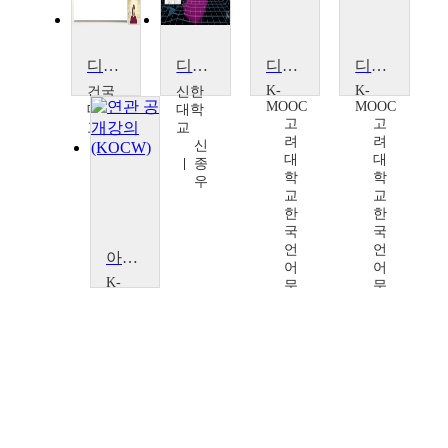
디지털시대의 세계시민-되기
디지털 세계를 변화시키고 있는 혼합 현실(XR)
디지털 시대의 한국문학과 세계문학
디지털 시대의 한국문학과 세계문학
K-
K-
건국
신한
MOOC
MOOC
대학
대학
고
고
교
교
려
려
이
신
대
대
미
종
학
학
정
우
교
교
한
한
국
국
언
언
아날로그와 디지털 세계를 잇는, 메이커 입문
어
어
K-
문
문
MOOC
화
화
포
학
학
항
술
술
공
확
확
과
산
산
대
연
연
학
구
구
교
소
소
박
양
양