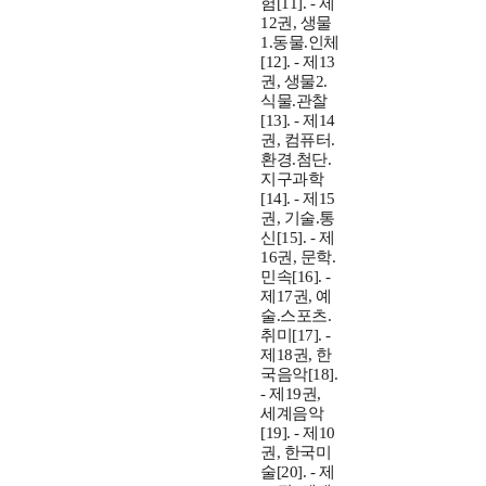
험[11]. - 제
12권, 생물
1.동물.인체
[12]. - 제13
권, 생물2.
식물.관찰
[13]. - 제14
권, 컴퓨터.
환경.첨단.
지구과학
[14]. - 제15
권, 기술.통
신[15]. - 제
16권, 문학.
민속[16]. -
제17권, 예
술.스포츠.
취미[17]. -
제18권, 한
국음악[18].
- 제19권,
세계음악
[19]. - 제10
권, 한국미
술[20]. - 제