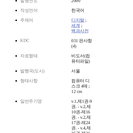
발행연도
2000
작성언어
한국어
주제어
디지털
;
세계
;
백과사전
KDC
031 판사항
(4)
자료형태
비도서(컴
퓨터파일)
발행국(도시)
서울
형태사항
컴퓨터 디
스크 4매 ;
12 cm
일반주기명
v.1,제1권-9
권. - v.2,제
10권-제16
권. - v.2,제
17권-제24
권. - v.4,제