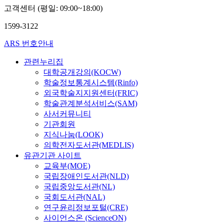
주
고객센터 (평일: 09:00~18:00)
윤
윤
홍
의,
의,
1599-3122
김
김
남
남
ARS 번호안내
규,
규,
최
최
관련누리집
호
호
빈
빈
대학공개강의(KOCW)
학술정보통계시스템(Rinfo)
외국학술지지원센터(FRIC)
학술관계분석서비스(SAM)
사서커뮤니티
기관회원
지식나눔(LOOK)
의학전자도서관(MEDLIS)
유관기관 사이트
교육부(MOE)
국립장애인도서관(NLD)
국립중앙도서관(NL)
국회도서관(NAL)
연구윤리정보포털(CRE)
사이언스온 (ScienceON)