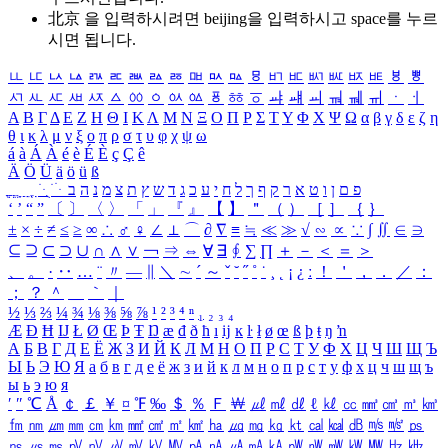
北京 을 입력하시려면
beijing
을 입력하시고 space를 누르
시면 됩니다.
ㅥ
ㅦ
ㅧ
ㅨ
ㅩ
ㅪ
ㅫ
ㅬ
ㅭ
ㅮ
ㅯ
ㅰ
ㅱ
ㅲ
ㅳ
ㅴ
ㅵ
ㅶ
ㅷ
ㅸ
ㅹ
ㅺ
ㅻ
ㅼ
ㅽ
ㅾ
ㅿ
ㆀ
ㆁ
ㆂ
ㆃ
ㆄ
ㆅ
ㆆ
ㆇ
ㆈ
ㆉ
ㆊ
ㆋ
ㆌ
ㆍ
ㆎ
Α
Β
Γ
Δ
Ε
Ζ
Η
Θ
Ι
Κ
Λ
Μ
Ν
Ξ
Ο
Π
Ρ
Σ
Τ
Υ
Φ
Χ
Ψ
Ω
α
β
γ
δ
ε
ζ
η
θ
ι
κ
λ
μ
ν
ξ
ο
π
ρ
σ
τ
υ
φ
χ
ψ
ω
á
à
Á
À
é
è
É
È
ç
Ç
ê
Ä
Ö
Ü
ä
ö
ü
ß
ְ
ֳ
ֲ
ֱ
ָ
ַ
ֵ
ֶ
ִ
ֹ
ּ
ֻ
ׂ
ׁ
ּ
ב
ה
נ
מ
צ
ת
ץ
ש
ד
ג
כ
ע
י
ח
ל
ך
ף
ק
ר
א
ט
ו
ן
ם
פ
‘
’
“
”
〔
〕
〈
〉
「
」
『
』
【
】
＂
（
）
［
］
｛
｝
±
×
÷
≠
≤
≥
∞
∴
♂
♀
∠
⊥
⌒
∂
∇
≡
≒
≪
≫
√
∽
∝
∵
∫
∬
∈
∋
⊆
⊇
⊂
⊃
∪
∩
∧
∨
￢
⇒
⇔
∀
∃
∮
∑
∏
＋
－
＜
＝
＞
、
。
·
‥
…
¨
〃
―
∥
＼
∼
´
～
ˇ
˘
˝
˚
˙
¸
˛
¡
¿
ː
！
＇
，
．
／
：
；
？
＾
＿
｀
｜
½
⅓
⅔
¼
¾
⅛
⅜
⅝
⅞
¹
²
³
⁴
ⁿ
₁
₂
₃
₄
Æ
Ð
Ħ
Ĳ
Ł
Ø
Œ
Þ
Ŧ
Ŋ
æ
đ
ð
ħ
ı
ĳ
ĸ
ŀ
ł
ø
œ
ß
þ
ŧ
ŋ
ŉ
А
Б
В
Г
Д
Е
Ё
Ж
З
И
Й
К
Л
М
Н
О
П
Р
С
Т
У
Ф
Х
Ц
Ч
Ш
Щ
Ъ
Ы
Ь
Э
Ю
Я
а
б
в
г
д
е
ё
ж
з
и
й
к
л
м
н
о
п
р
с
т
у
ф
х
ц
ч
ш
щ
ъ
ы
ь
э
ю
я
′
″
℃
Å
￠
￡
￥
¤
℉
‰
＄
％
Ｆ
￦
㎕
㎖
㎗
ℓ
㎘
㏄
㎣
㎤
㎥
㎦
㎙
㎚
㎛
㎜
㎝
㎞
㎟
㎠
㎡
㎢
㏊
㎍
㎎
㎏
㏏
㎈
㎉
㏈
㎧
㎨
㎰
㎱
㎲
㎳
㎴
㎵
㎶
㎷
㎸
㎹
㎀
㎁
㎂
㎃
㎄
㎺
㎻
㎽
㎾
㎿
㎐
㎑