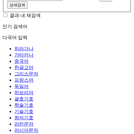
상세검색
결과 내 재검색
인기 검색어
다국어 입력
히라가나
가타카나
중국어
한글고어
그리스문자
프랑스어
독일어
히브리어
괄호기호
학술기호
기술기호
첨자기호
라틴문자
러시아문자