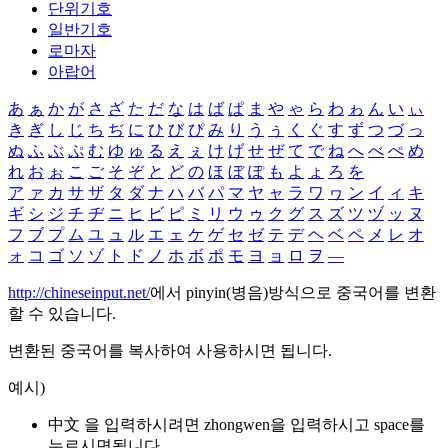
단위기호
일반기호
로마자
아랍어
あ
ぁ
か
が
さ
ざ
た
だ
な
は
ば
ぱ
ま
や
ゃ
ら
わ
ゎ
ん
い
ぃ
き
ぎ
し
じ
ち
ぢ
に
ひ
び
ぴ
み
り
う
ぅ
く
ぐ
す
ず
つ
づ
っ
ぬ
ふ
ぶ
ぷ
む
ゆ
ゅ
る
え
ぇ
け
げ
せ
ぜ
て
で
ね
へ
べ
ぺ
め
れ
お
ぉ
こ
ご
そ
ぞ
と
ど
の
ほ
ぼ
ぽ
も
よ
ょ
ろ
を
ア
ァ
カ
サ
ザ
タ
ダ
ナ
ハ
バ
パ
マ
ヤ
ャ
ラ
ワ
ヮ
ン
イ
ィ
キ
ギ
シ
ジ
チ
ヂ
ニ
ヒ
ビ
ピ
ミ
リ
ウ
ゥ
ク
グ
ス
ズ
ツ
ヅ
ッ
ヌ
フ
ブ
プ
ム
ユ
ュ
ル
エ
ェ
ケ
ゲ
セ
ゼ
テ
デ
ヘ
ベ
ペ
メ
レ
オ
ォ
コ
ゴ
ソ
ゾ
ト
ド
ノ
ホ
ボ
ポ
モ
ヨ
ョ
ロ
ヲ
―
http://chineseinput.net/
에서 pinyin(병음)방식으로 중국어를 변환
할 수 있습니다.
변환된 중국어를 복사하여 사용하시면 됩니다.
예시)
中文 을 입력하시려면
zhongwen
을 입력하시고 space를
누르시면됩니다.