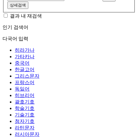
상세검색
결과 내 재검색
인기 검색어
다국어 입력
히라가나
가타카나
중국어
한글고어
그리스문자
프랑스어
독일어
히브리어
괄호기호
학술기호
기술기호
첨자기호
라틴문자
러시아문자