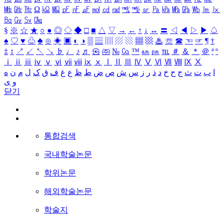
㎒
㎓
㎔
Ω
㏀
㏁
㎊
㎋
㎌
㏖
㏅
㎭
㎮
㎯
㏛
㎩
㎪
㎫
㎬
㏝
㏐
㏓
㏃
㏉
㏜
㏆
§
※
☆
★
○
●
◎
◇
◆
□
■
△
▽
→
←
↑
↓
↔
〓
◁
◀
▷
▶
♤
♠
♡
♥
♧
♣
⊙
◈
▣
◐
◑
▒
▤
▥
▨
▧
▦
▩
♨
☏
☎
☜
☞
¶
†
‡
↕
↗
↙
↖
↘
♭
♩
♪
♬
㉿
㈜
№
㏇
™
㏂
㏘
℡
＃
＆
＊
＠
ª
º
ⅰ
ⅱ
ⅲ
ⅳ
ⅴ
ⅵ
ⅶ
ⅷ
ⅸ
ⅹ
Ⅰ
Ⅱ
Ⅲ
Ⅳ
Ⅴ
Ⅵ
Ⅶ
Ⅷ
Ⅸ
Ⅹ
ا
ب
ت
ث
ج
ح
خ
د
ذ
ر
ز
س
ش
ص
ض
ط
ظ
ع
غ
ف
ق
ک
ل
م
ن
ه
و
ی
닫기
통합검색
국내학술논문
학위논문
해외학술논문
학술지