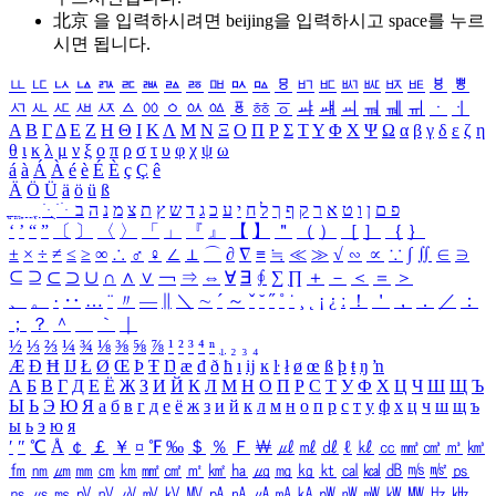
北京 을 입력하시려면
beijing
을 입력하시고 space를 누르
시면 됩니다.
ㅥ
ㅦ
ㅧ
ㅨ
ㅩ
ㅪ
ㅫ
ㅬ
ㅭ
ㅮ
ㅯ
ㅰ
ㅱ
ㅲ
ㅳ
ㅴ
ㅵ
ㅶ
ㅷ
ㅸ
ㅹ
ㅺ
ㅻ
ㅼ
ㅽ
ㅾ
ㅿ
ㆀ
ㆁ
ㆂ
ㆃ
ㆄ
ㆅ
ㆆ
ㆇ
ㆈ
ㆉ
ㆊ
ㆋ
ㆌ
ㆍ
ㆎ
Α
Β
Γ
Δ
Ε
Ζ
Η
Θ
Ι
Κ
Λ
Μ
Ν
Ξ
Ο
Π
Ρ
Σ
Τ
Υ
Φ
Χ
Ψ
Ω
α
β
γ
δ
ε
ζ
η
θ
ι
κ
λ
μ
ν
ξ
ο
π
ρ
σ
τ
υ
φ
χ
ψ
ω
á
à
Á
À
é
è
É
È
ç
Ç
ê
Ä
Ö
Ü
ä
ö
ü
ß
ְ
ֳ
ֲ
ֱ
ָ
ַ
ֵ
ֶ
ִ
ֹ
ּ
ֻ
ׂ
ׁ
ּ
ב
ה
נ
מ
צ
ת
ץ
ש
ד
ג
כ
ע
י
ח
ל
ך
ף
ק
ר
א
ט
ו
ן
ם
פ
‘
’
“
”
〔
〕
〈
〉
「
」
『
』
【
】
＂
（
）
［
］
｛
｝
±
×
÷
≠
≤
≥
∞
∴
♂
♀
∠
⊥
⌒
∂
∇
≡
≒
≪
≫
√
∽
∝
∵
∫
∬
∈
∋
⊆
⊇
⊂
⊃
∪
∩
∧
∨
￢
⇒
⇔
∀
∃
∮
∑
∏
＋
－
＜
＝
＞
、
。
·
‥
…
¨
〃
―
∥
＼
∼
´
～
ˇ
˘
˝
˚
˙
¸
˛
¡
¿
ː
！
＇
，
．
／
：
；
？
＾
＿
｀
｜
½
⅓
⅔
¼
¾
⅛
⅜
⅝
⅞
¹
²
³
⁴
ⁿ
₁
₂
₃
₄
Æ
Ð
Ħ
Ĳ
Ł
Ø
Œ
Þ
Ŧ
Ŋ
æ
đ
ð
ħ
ı
ĳ
ĸ
ŀ
ł
ø
œ
ß
þ
ŧ
ŋ
ŉ
А
Б
В
Г
Д
Е
Ё
Ж
З
И
Й
К
Л
М
Н
О
П
Р
С
Т
У
Ф
Х
Ц
Ч
Ш
Щ
Ъ
Ы
Ь
Э
Ю
Я
а
б
в
г
д
е
ё
ж
з
и
й
к
л
м
н
о
п
р
с
т
у
ф
х
ц
ч
ш
щ
ъ
ы
ь
э
ю
я
′
″
℃
Å
￠
￡
￥
¤
℉
‰
＄
％
Ｆ
￦
㎕
㎖
㎗
ℓ
㎘
㏄
㎣
㎤
㎥
㎦
㎙
㎚
㎛
㎜
㎝
㎞
㎟
㎠
㎡
㎢
㏊
㎍
㎎
㎏
㏏
㎈
㎉
㏈
㎧
㎨
㎰
㎱
㎲
㎳
㎴
㎵
㎶
㎷
㎸
㎹
㎀
㎁
㎂
㎃
㎄
㎺
㎻
㎽
㎾
㎿
㎐
㎑