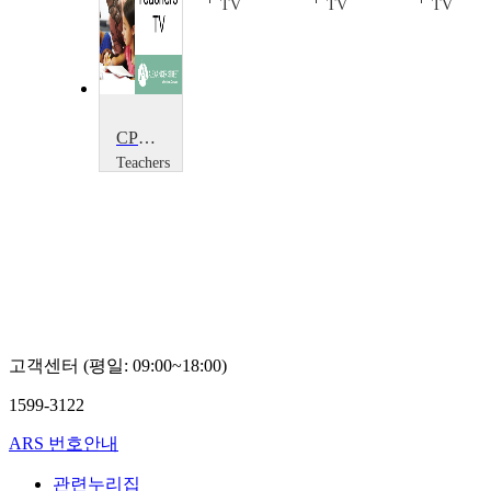
TV
TV
TV
TV
CPD Package: Early Reading, Module D1: Activity 2 V1
Teachers
TV
Teachers
TV
고객센터 (평일: 09:00~18:00)
1599-3122
ARS 번호안내
관련누리집