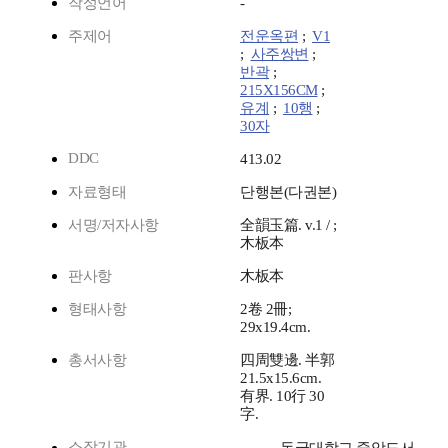
작성언어
-
주제어
전운옥편
;
V1
;
사주쌍변
;
반곽
;
215X156CM
;
유계
;
10행
;
30자
DDC
413.02
자료형태
단행본(다권본)
서명/저자사항
全韻玉篇. v.1 / ;
木板本
판사항
木板本
형태사항
2卷 2冊;
29x19.4cm.
총서사항
四周雙邊. 半郭
21.5x15.6cm.
有界. 10行 30
字.
소장기관