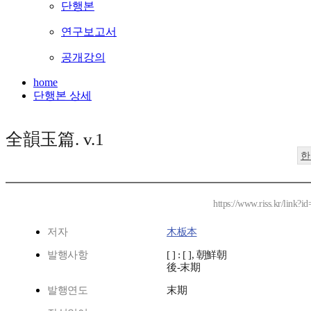
단행본
연구보고서
공개강의
home
단행본 상세
全韻玉篇. v.1
한
https://www.riss.kr/link?
저자
木板本
발행사항
[ ] : [ ], 朝鮮朝
後-末期
발행연도
末期