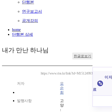
단행본
연구보고서
공개강의
home
단행본 상세
내가 만난 하나님
한글로보기
https://www.riss.kr/link?id=M15124993
이 자
저자
오
순
료
희
발행사항
고
양
: