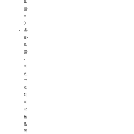
의
글
=
9
축
하
의
글
-
비
전
교
회
채
이
석
담
임
목