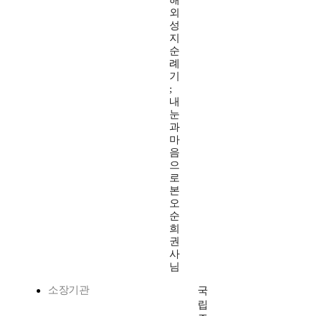
해
외
성
지
순
례
기
;
내
눈
과
마
음
으
로
본
오
순
희
권
사
님
소장기관
국
립