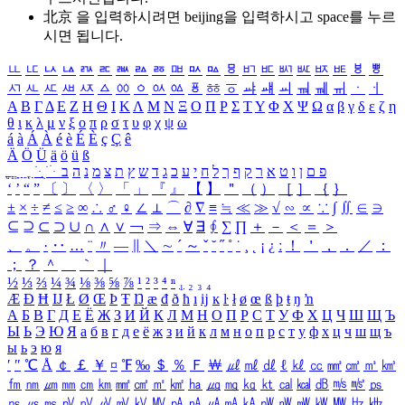
北京 을 입력하시려면
beijing
을 입력하시고 space를 누르
시면 됩니다.
ㅥ
ㅦ
ㅧ
ㅨ
ㅩ
ㅪ
ㅫ
ㅬ
ㅭ
ㅮ
ㅯ
ㅰ
ㅱ
ㅲ
ㅳ
ㅴ
ㅵ
ㅶ
ㅷ
ㅸ
ㅹ
ㅺ
ㅻ
ㅼ
ㅽ
ㅾ
ㅿ
ㆀ
ㆁ
ㆂ
ㆃ
ㆄ
ㆅ
ㆆ
ㆇ
ㆈ
ㆉ
ㆊ
ㆋ
ㆌ
ㆍ
ㆎ
Α
Β
Γ
Δ
Ε
Ζ
Η
Θ
Ι
Κ
Λ
Μ
Ν
Ξ
Ο
Π
Ρ
Σ
Τ
Υ
Φ
Χ
Ψ
Ω
α
β
γ
δ
ε
ζ
η
θ
ι
κ
λ
μ
ν
ξ
ο
π
ρ
σ
τ
υ
φ
χ
ψ
ω
á
à
Á
À
é
è
É
È
ç
Ç
ê
Ä
Ö
Ü
ä
ö
ü
ß
ְ
ֳ
ֲ
ֱ
ָ
ַ
ֵ
ֶ
ִ
ֹ
ּ
ֻ
ׂ
ׁ
ּ
ב
ה
נ
מ
צ
ת
ץ
ש
ד
ג
כ
ע
י
ח
ל
ך
ף
ק
ר
א
ט
ו
ן
ם
פ
‘
’
“
”
〔
〕
〈
〉
「
」
『
』
【
】
＂
（
）
［
］
｛
｝
±
×
÷
≠
≤
≥
∞
∴
♂
♀
∠
⊥
⌒
∂
∇
≡
≒
≪
≫
√
∽
∝
∵
∫
∬
∈
∋
⊆
⊇
⊂
⊃
∪
∩
∧
∨
￢
⇒
⇔
∀
∃
∮
∑
∏
＋
－
＜
＝
＞
、
。
·
‥
…
¨
〃
―
∥
＼
∼
´
～
ˇ
˘
˝
˚
˙
¸
˛
¡
¿
ː
！
＇
，
．
／
：
；
？
＾
＿
｀
｜
½
⅓
⅔
¼
¾
⅛
⅜
⅝
⅞
¹
²
³
⁴
ⁿ
₁
₂
₃
₄
Æ
Ð
Ħ
Ĳ
Ł
Ø
Œ
Þ
Ŧ
Ŋ
æ
đ
ð
ħ
ı
ĳ
ĸ
ŀ
ł
ø
œ
ß
þ
ŧ
ŋ
ŉ
А
Б
В
Г
Д
Е
Ё
Ж
З
И
Й
К
Л
М
Н
О
П
Р
С
Т
У
Ф
Х
Ц
Ч
Ш
Щ
Ъ
Ы
Ь
Э
Ю
Я
а
б
в
г
д
е
ё
ж
з
и
й
к
л
м
н
о
п
р
с
т
у
ф
х
ц
ч
ш
щ
ъ
ы
ь
э
ю
я
′
″
℃
Å
￠
￡
￥
¤
℉
‰
＄
％
Ｆ
￦
㎕
㎖
㎗
ℓ
㎘
㏄
㎣
㎤
㎥
㎦
㎙
㎚
㎛
㎜
㎝
㎞
㎟
㎠
㎡
㎢
㏊
㎍
㎎
㎏
㏏
㎈
㎉
㏈
㎧
㎨
㎰
㎱
㎲
㎳
㎴
㎵
㎶
㎷
㎸
㎹
㎀
㎁
㎂
㎃
㎄
㎺
㎻
㎽
㎾
㎿
㎐
㎑