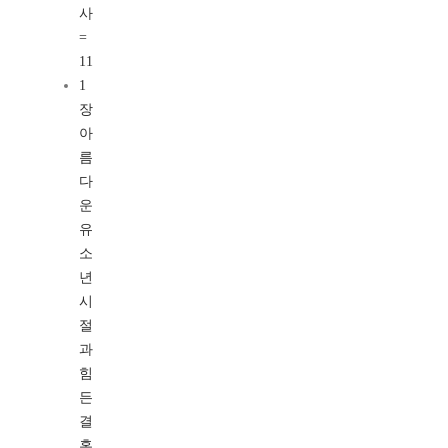
사
=
11
1
장
아
름
다
운
유
소
년
시
절
과
힘
든
결
혼