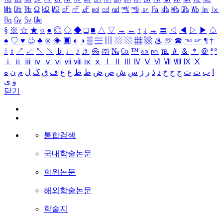
㎒
㎓
㎔
Ω
㏀
㏁
㎊
㎋
㎌
㏖
㏅
㎭
㎮
㎯
㏛
㎩
㎪
㎫
㎬
㏝
㏐
㏓
㏃
㏉
㏜
㏆
§
※
☆
★
○
●
◎
◇
◆
□
■
△
▽
→
←
↑
↓
↔
〓
◁
◀
▷
▶
♤
♠
♡
♥
♧
♣
⊙
◈
▣
◐
◑
▒
▤
▥
▨
▧
▦
▩
♨
☏
☎
☜
☞
¶
†
‡
↕
↗
↙
↖
↘
♭
♩
♪
♬
㉿
㈜
№
㏇
™
㏂
㏘
℡
＃
＆
＊
＠
ª
º
ⅰ
ⅱ
ⅲ
ⅳ
ⅴ
ⅵ
ⅶ
ⅷ
ⅸ
ⅹ
Ⅰ
Ⅱ
Ⅲ
Ⅳ
Ⅴ
Ⅵ
Ⅶ
Ⅷ
Ⅸ
Ⅹ
ا
ب
ت
ث
ج
ح
خ
د
ذ
ر
ز
س
ش
ص
ض
ط
ظ
ع
غ
ف
ق
ک
ل
م
ن
ه
و
ی
닫기
통합검색
국내학술논문
학위논문
해외학술논문
학술지