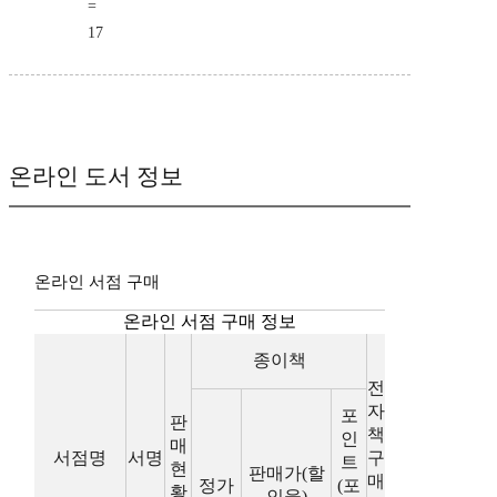
=
17
온라인 도서 정보
온라인 서점 구매
온라인 서점 구매 정보
종이책
전
자
포
판
책
인
매
서점명
서명
구
트
현
판매가(할
매
정가
(포
황
인율)