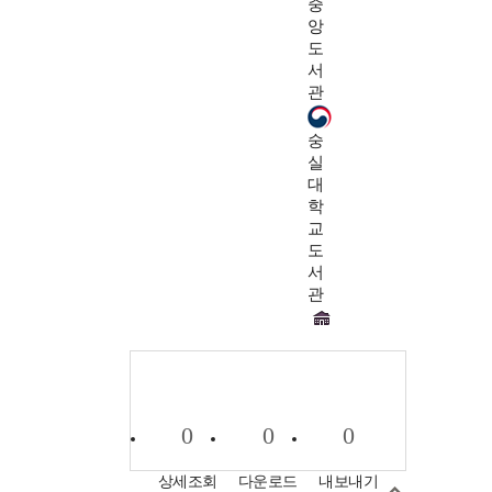
중
앙
도
서
관
숭
실
대
학
교
도
서
관
0
0
0
상세조회
다운로드
내보내기