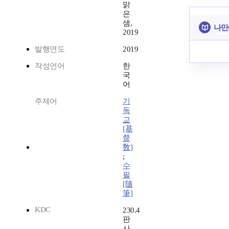
맑
은
샘,
나만
2019
발행연도
2019
작성언어
한
국
어
주제어
기
독
교
[基
督
敎]
;
수
필
[隨
筆]
KDC
230.4
판
사