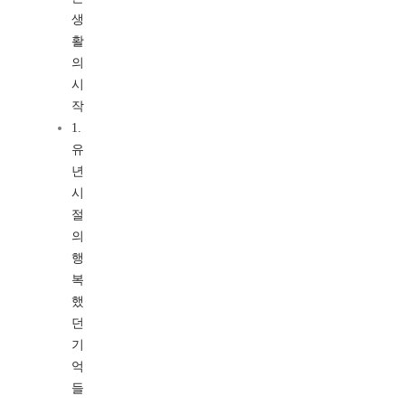
생
활
의
시
작
1.
유
년
시
절
의
행
복
했
던
기
억
들