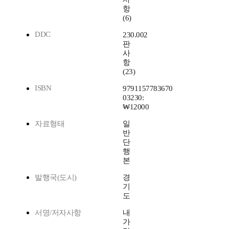
항
(6)
DDC
230.002
판
사
항
(23)
ISBN
9791157783670
03230:
₩12000
자료형태
일
반
단
행
본
발행국(도시)
경
기
도
서명/저자사항
내
가