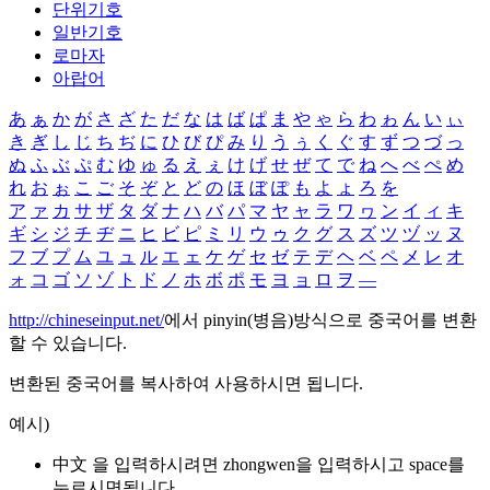
단위기호
일반기호
로마자
아랍어
あ
ぁ
か
が
さ
ざ
た
だ
な
は
ば
ぱ
ま
や
ゃ
ら
わ
ゎ
ん
い
ぃ
き
ぎ
し
じ
ち
ぢ
に
ひ
び
ぴ
み
り
う
ぅ
く
ぐ
す
ず
つ
づ
っ
ぬ
ふ
ぶ
ぷ
む
ゆ
ゅ
る
え
ぇ
け
げ
せ
ぜ
て
で
ね
へ
べ
ぺ
め
れ
お
ぉ
こ
ご
そ
ぞ
と
ど
の
ほ
ぼ
ぽ
も
よ
ょ
ろ
を
ア
ァ
カ
サ
ザ
タ
ダ
ナ
ハ
バ
パ
マ
ヤ
ャ
ラ
ワ
ヮ
ン
イ
ィ
キ
ギ
シ
ジ
チ
ヂ
ニ
ヒ
ビ
ピ
ミ
リ
ウ
ゥ
ク
グ
ス
ズ
ツ
ヅ
ッ
ヌ
フ
ブ
プ
ム
ユ
ュ
ル
エ
ェ
ケ
ゲ
セ
ゼ
テ
デ
ヘ
ベ
ペ
メ
レ
オ
ォ
コ
ゴ
ソ
ゾ
ト
ド
ノ
ホ
ボ
ポ
モ
ヨ
ョ
ロ
ヲ
―
http://chineseinput.net/
에서 pinyin(병음)방식으로 중국어를 변환
할 수 있습니다.
변환된 중국어를 복사하여 사용하시면 됩니다.
예시)
中文 을 입력하시려면
zhongwen
을 입력하시고 space를
누르시면됩니다.