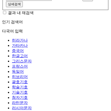
상세검색
결과 내 재검색
인기 검색어
다국어 입력
히라가나
가타카나
중국어
한글고어
그리스문자
프랑스어
독일어
히브리어
괄호기호
학술기호
기술기호
첨자기호
라틴문자
러시아문자