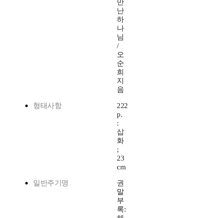
만
난
하
나
님
/
오
순
희
지
음
형태사항
222
p.
:
삽
화
;
23
cm
일반주기명
권
말
부
록: