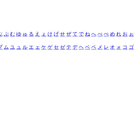
ぶ
ぷ
む
ゆ
ゅ
る
え
ぇ
け
げ
せ
ぜ
て
で
ね
へ
べ
ぺ
め
れ
お
ぉ
プ
ム
ユ
ュ
ル
エ
ェ
ケ
ゲ
セ
ゼ
テ
デ
ヘ
ベ
ペ
メ
レ
オ
ォ
コ
ゴ