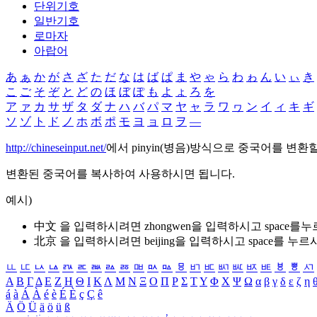
단위기호
일반기호
로마자
아랍어
あ
ぁ
か
が
さ
ざ
た
だ
な
は
ば
ぱ
ま
や
ゃ
ら
わ
ゎ
ん
い
ぃ
き
こ
ご
そ
ぞ
と
ど
の
ほ
ぼ
ぽ
も
よ
ょ
ろ
を
ア
ァ
カ
サ
ザ
タ
ダ
ナ
ハ
バ
パ
マ
ヤ
ャ
ラ
ワ
ヮ
ン
イ
ィ
キ
ギ
ソ
ゾ
ト
ド
ノ
ホ
ボ
ポ
モ
ヨ
ョ
ロ
ヲ
―
http://chineseinput.net/
에서 pinyin(병음)방식으로 중국어를 변환
변환된 중국어를 복사하여 사용하시면 됩니다.
예시)
中文 을 입력하시려면
zhongwen
을 입력하시고 space를
北京 을 입력하시려면
beijing
을 입력하시고 space를 누르
ㅥ
ㅦ
ㅧ
ㅨ
ㅩ
ㅪ
ㅫ
ㅬ
ㅭ
ㅮ
ㅯ
ㅰ
ㅱ
ㅲ
ㅳ
ㅴ
ㅵ
ㅶ
ㅷ
ㅸ
ㅹ
ㅺ
Α
Β
Γ
Δ
Ε
Ζ
Η
Θ
Ι
Κ
Λ
Μ
Ν
Ξ
Ο
Π
Ρ
Σ
Τ
Υ
Φ
Χ
Ψ
Ω
α
β
γ
δ
ε
ζ
η
á
à
Á
À
é
è
É
È
ç
Ç
ê
Ä
Ö
Ü
ä
ö
ü
ß