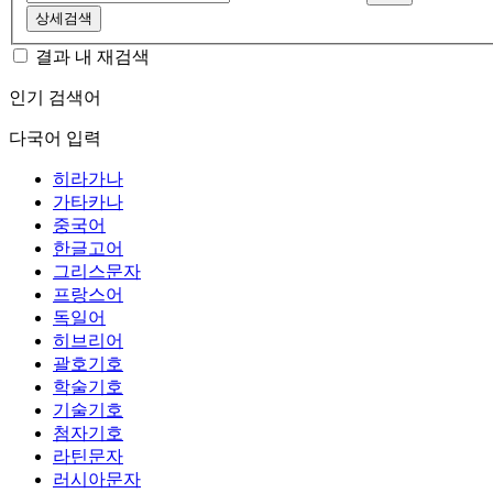
상세검색
결과 내 재검색
인기 검색어
다국어 입력
히라가나
가타카나
중국어
한글고어
그리스문자
프랑스어
독일어
히브리어
괄호기호
학술기호
기술기호
첨자기호
라틴문자
러시아문자