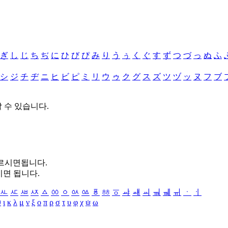
ぎ
し
じ
ち
ぢ
に
ひ
び
ぴ
み
り
う
ぅ
く
ぐ
す
ず
つ
づ
っ
ぬ
ふ
シ
ジ
チ
ヂ
ニ
ヒ
ビ
ピ
ミ
リ
ウ
ゥ
ク
グ
ス
ズ
ツ
ヅ
ッ
ヌ
フ
ブ
할 수 있습니다.
누르시면됩니다.
시면 됩니다.
ㅻ
ㅼ
ㅽ
ㅾ
ㅿ
ㆀ
ㆁ
ㆂ
ㆃ
ㆄ
ㆅ
ㆆ
ㆇ
ㆈ
ㆉ
ㆊ
ㆋ
ㆌ
ㆍ
ㆎ
θ
ι
κ
λ
μ
ν
ξ
ο
π
ρ
σ
τ
υ
φ
χ
ψ
ω