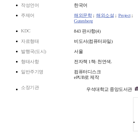
작성언어
한국어
주제어
해외문학
;
해외소설
;
Project
;
Gutenberg
KDC
843 판사항(4)
자료형태
비도서(컴퓨터파일)
발행국(도시)
서울
형태사항
전자책 1책: 천연색.
일반주기명
컴퓨터디스크
ePUB로 제작
소장기관
우석대학교 중앙도서관