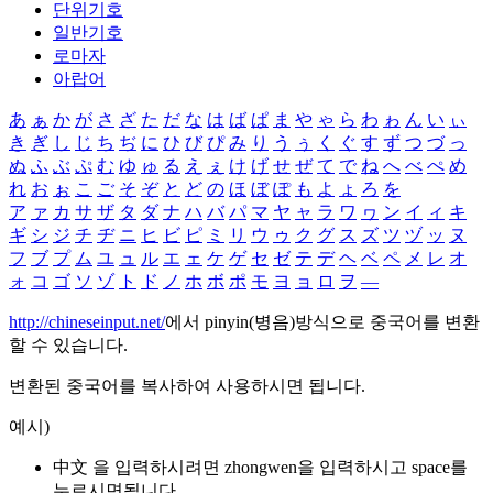
단위기호
일반기호
로마자
아랍어
あ
ぁ
か
が
さ
ざ
た
だ
な
は
ば
ぱ
ま
や
ゃ
ら
わ
ゎ
ん
い
ぃ
き
ぎ
し
じ
ち
ぢ
に
ひ
び
ぴ
み
り
う
ぅ
く
ぐ
す
ず
つ
づ
っ
ぬ
ふ
ぶ
ぷ
む
ゆ
ゅ
る
え
ぇ
け
げ
せ
ぜ
て
で
ね
へ
べ
ぺ
め
れ
お
ぉ
こ
ご
そ
ぞ
と
ど
の
ほ
ぼ
ぽ
も
よ
ょ
ろ
を
ア
ァ
カ
サ
ザ
タ
ダ
ナ
ハ
バ
パ
マ
ヤ
ャ
ラ
ワ
ヮ
ン
イ
ィ
キ
ギ
シ
ジ
チ
ヂ
ニ
ヒ
ビ
ピ
ミ
リ
ウ
ゥ
ク
グ
ス
ズ
ツ
ヅ
ッ
ヌ
フ
ブ
プ
ム
ユ
ュ
ル
エ
ェ
ケ
ゲ
セ
ゼ
テ
デ
ヘ
ベ
ペ
メ
レ
オ
ォ
コ
ゴ
ソ
ゾ
ト
ド
ノ
ホ
ボ
ポ
モ
ヨ
ョ
ロ
ヲ
―
http://chineseinput.net/
에서 pinyin(병음)방식으로 중국어를 변환
할 수 있습니다.
변환된 중국어를 복사하여 사용하시면 됩니다.
예시)
中文 을 입력하시려면
zhongwen
을 입력하시고 space를
누르시면됩니다.