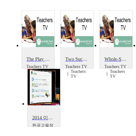
The Play Project
Two Successful Projects
Whole-School Portrait Project
Teachers TV
Teachers TV
Teachers TV
Teachers
Teachers
Teachers
TV
TV
TV
2014 이러닝 국제 콘퍼런스 : What is the Lessons from Education Support Project~
한국교육정
보진흥협회