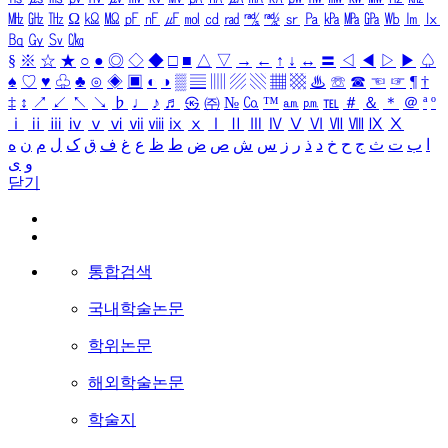
㎒
㎓
㎔
Ω
㏀
㏁
㎊
㎋
㎌
㏖
㏅
㎭
㎮
㎯
㏛
㎩
㎪
㎫
㎬
㏝
㏐
㏓
㏃
㏉
㏜
㏆
§
※
☆
★
○
●
◎
◇
◆
□
■
△
▽
→
←
↑
↓
↔
〓
◁
◀
▷
▶
♤
♠
♡
♥
♧
♣
⊙
◈
▣
◐
◑
▒
▤
▥
▨
▧
▦
▩
♨
☏
☎
☜
☞
¶
†
‡
↕
↗
↙
↖
↘
♭
♩
♪
♬
㉿
㈜
№
㏇
™
㏂
㏘
℡
＃
＆
＊
＠
ª
º
ⅰ
ⅱ
ⅲ
ⅳ
ⅴ
ⅵ
ⅶ
ⅷ
ⅸ
ⅹ
Ⅰ
Ⅱ
Ⅲ
Ⅳ
Ⅴ
Ⅵ
Ⅶ
Ⅷ
Ⅸ
Ⅹ
ا
ب
ت
ث
ج
ح
خ
د
ذ
ر
ز
س
ش
ص
ض
ط
ظ
ع
غ
ف
ق
ک
ل
م
ن
ه
و
ی
닫기
통합검색
국내학술논문
학위논문
해외학술논문
학술지