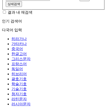
상세검색
결과 내 재검색
인기 검색어
다국어 입력
히라가나
가타카나
중국어
한글고어
그리스문자
프랑스어
독일어
히브리어
괄호기호
학술기호
기술기호
첨자기호
라틴문자
러시아문자