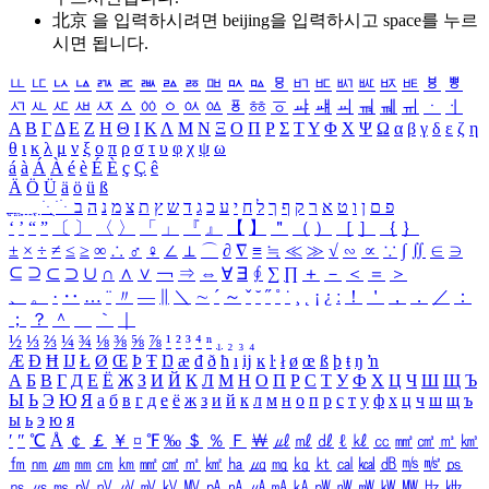
北京 을 입력하시려면
beijing
을 입력하시고 space를 누르
시면 됩니다.
ㅥ
ㅦ
ㅧ
ㅨ
ㅩ
ㅪ
ㅫ
ㅬ
ㅭ
ㅮ
ㅯ
ㅰ
ㅱ
ㅲ
ㅳ
ㅴ
ㅵ
ㅶ
ㅷ
ㅸ
ㅹ
ㅺ
ㅻ
ㅼ
ㅽ
ㅾ
ㅿ
ㆀ
ㆁ
ㆂ
ㆃ
ㆄ
ㆅ
ㆆ
ㆇ
ㆈ
ㆉ
ㆊ
ㆋ
ㆌ
ㆍ
ㆎ
Α
Β
Γ
Δ
Ε
Ζ
Η
Θ
Ι
Κ
Λ
Μ
Ν
Ξ
Ο
Π
Ρ
Σ
Τ
Υ
Φ
Χ
Ψ
Ω
α
β
γ
δ
ε
ζ
η
θ
ι
κ
λ
μ
ν
ξ
ο
π
ρ
σ
τ
υ
φ
χ
ψ
ω
á
à
Á
À
é
è
É
È
ç
Ç
ê
Ä
Ö
Ü
ä
ö
ü
ß
ְ
ֳ
ֲ
ֱ
ָ
ַ
ֵ
ֶ
ִ
ֹ
ּ
ֻ
ׂ
ׁ
ּ
ב
ה
נ
מ
צ
ת
ץ
ש
ד
ג
כ
ע
י
ח
ל
ך
ף
ק
ר
א
ט
ו
ן
ם
פ
‘
’
“
”
〔
〕
〈
〉
「
」
『
』
【
】
＂
（
）
［
］
｛
｝
±
×
÷
≠
≤
≥
∞
∴
♂
♀
∠
⊥
⌒
∂
∇
≡
≒
≪
≫
√
∽
∝
∵
∫
∬
∈
∋
⊆
⊇
⊂
⊃
∪
∩
∧
∨
￢
⇒
⇔
∀
∃
∮
∑
∏
＋
－
＜
＝
＞
、
。
·
‥
…
¨
〃
―
∥
＼
∼
´
～
ˇ
˘
˝
˚
˙
¸
˛
¡
¿
ː
！
＇
，
．
／
：
；
？
＾
＿
｀
｜
½
⅓
⅔
¼
¾
⅛
⅜
⅝
⅞
¹
²
³
⁴
ⁿ
₁
₂
₃
₄
Æ
Ð
Ħ
Ĳ
Ł
Ø
Œ
Þ
Ŧ
Ŋ
æ
đ
ð
ħ
ı
ĳ
ĸ
ŀ
ł
ø
œ
ß
þ
ŧ
ŋ
ŉ
А
Б
В
Г
Д
Е
Ё
Ж
З
И
Й
К
Л
М
Н
О
П
Р
С
Т
У
Ф
Х
Ц
Ч
Ш
Щ
Ъ
Ы
Ь
Э
Ю
Я
а
б
в
г
д
е
ё
ж
з
и
й
к
л
м
н
о
п
р
с
т
у
ф
х
ц
ч
ш
щ
ъ
ы
ь
э
ю
я
′
″
℃
Å
￠
￡
￥
¤
℉
‰
＄
％
Ｆ
￦
㎕
㎖
㎗
ℓ
㎘
㏄
㎣
㎤
㎥
㎦
㎙
㎚
㎛
㎜
㎝
㎞
㎟
㎠
㎡
㎢
㏊
㎍
㎎
㎏
㏏
㎈
㎉
㏈
㎧
㎨
㎰
㎱
㎲
㎳
㎴
㎵
㎶
㎷
㎸
㎹
㎀
㎁
㎂
㎃
㎄
㎺
㎻
㎽
㎾
㎿
㎐
㎑