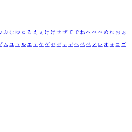
ぶ
ぷ
む
ゆ
ゅ
る
え
ぇ
け
げ
せ
ぜ
て
で
ね
へ
べ
ぺ
め
れ
お
ぉ
プ
ム
ユ
ュ
ル
エ
ェ
ケ
ゲ
セ
ゼ
テ
デ
ヘ
ベ
ペ
メ
レ
オ
ォ
コ
ゴ