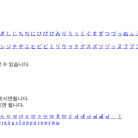
ぎ
し
じ
ち
ぢ
に
ひ
び
ぴ
み
り
う
ぅ
く
ぐ
す
ず
つ
づ
っ
ぬ
ふ
シ
ジ
チ
ヂ
ニ
ヒ
ビ
ピ
ミ
リ
ウ
ゥ
ク
グ
ス
ズ
ツ
ヅ
ッ
ヌ
フ
ブ
할 수 있습니다.
누르시면됩니다.
시면 됩니다.
ㅻ
ㅼ
ㅽ
ㅾ
ㅿ
ㆀ
ㆁ
ㆂ
ㆃ
ㆄ
ㆅ
ㆆ
ㆇ
ㆈ
ㆉ
ㆊ
ㆋ
ㆌ
ㆍ
ㆎ
θ
ι
κ
λ
μ
ν
ξ
ο
π
ρ
σ
τ
υ
φ
χ
ψ
ω