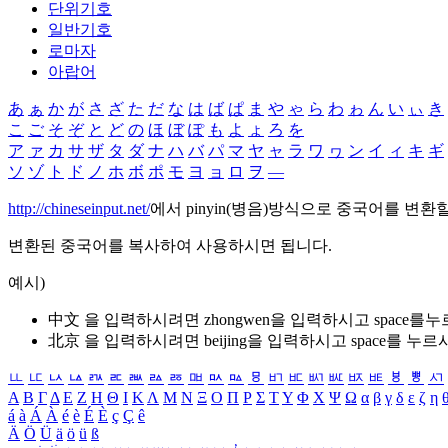
단위기호
일반기호
로마자
아랍어
あ
ぁ
か
が
さ
ざ
た
だ
な
は
ば
ぱ
ま
や
ゃ
ら
わ
ゎ
ん
い
ぃ
き
こ
ご
そ
ぞ
と
ど
の
ほ
ぼ
ぽ
も
よ
ょ
ろ
を
ア
ァ
カ
サ
ザ
タ
ダ
ナ
ハ
バ
パ
マ
ヤ
ャ
ラ
ワ
ヮ
ン
イ
ィ
キ
ギ
ソ
ゾ
ト
ド
ノ
ホ
ボ
ポ
モ
ヨ
ョ
ロ
ヲ
―
http://chineseinput.net/
에서 pinyin(병음)방식으로 중국어를 변환
변환된 중국어를 복사하여 사용하시면 됩니다.
예시)
中文 을 입력하시려면
zhongwen
을 입력하시고 space를
北京 을 입력하시려면
beijing
을 입력하시고 space를 누르
ㅥ
ㅦ
ㅧ
ㅨ
ㅩ
ㅪ
ㅫ
ㅬ
ㅭ
ㅮ
ㅯ
ㅰ
ㅱ
ㅲ
ㅳ
ㅴ
ㅵ
ㅶ
ㅷ
ㅸ
ㅹ
ㅺ
Α
Β
Γ
Δ
Ε
Ζ
Η
Θ
Ι
Κ
Λ
Μ
Ν
Ξ
Ο
Π
Ρ
Σ
Τ
Υ
Φ
Χ
Ψ
Ω
α
β
γ
δ
ε
ζ
η
á
à
Á
À
é
è
É
È
ç
Ç
ê
Ä
Ö
Ü
ä
ö
ü
ß