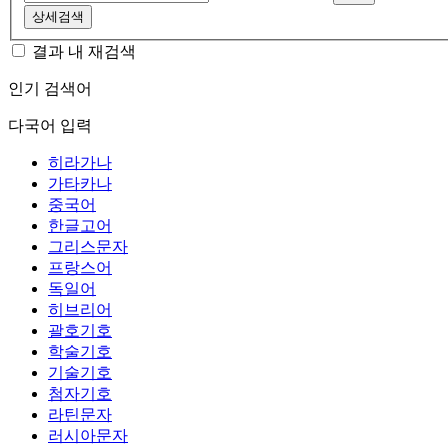
상세검색
결과 내 재검색
인기 검색어
다국어 입력
히라가나
가타카나
중국어
한글고어
그리스문자
프랑스어
독일어
히브리어
괄호기호
학술기호
기술기호
첨자기호
라틴문자
러시아문자