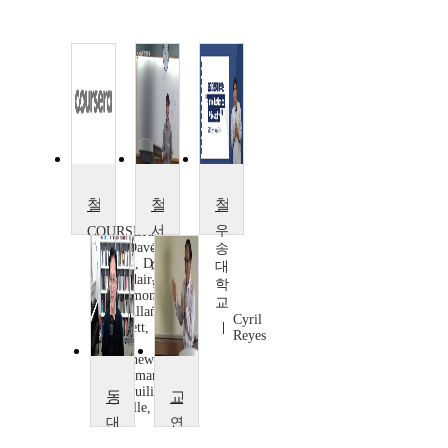
철학 개론
철학개론
철학개론
서
우
COURSERA
Dr. Dave
강
송
Ward, Dr.
대
대
Alasdair
학
학
Richmond,
교
교
Dr. Allan
Cyril
김
Hazlett,
Reyes
영
Dr.
건
Matthew
Chrisman,
Dr. Suilin
동양철학개론
교육철학 및 교육사
Lavelle,
대
연
Dr.
Michela
전
세