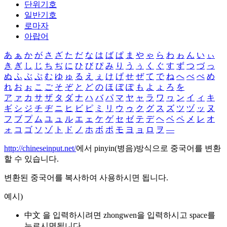
단위기호
일반기호
로마자
아랍어
あ
ぁ
か
が
さ
ざ
た
だ
な
は
ば
ぱ
ま
や
ゃ
ら
わ
ゎ
ん
い
ぃ
き
ぎ
し
じ
ち
ぢ
に
ひ
び
ぴ
み
り
う
ぅ
く
ぐ
す
ず
つ
づ
っ
ぬ
ふ
ぶ
ぷ
む
ゆ
ゅ
る
え
ぇ
け
げ
せ
ぜ
て
で
ね
へ
べ
ぺ
め
れ
お
ぉ
こ
ご
そ
ぞ
と
ど
の
ほ
ぼ
ぽ
も
よ
ょ
ろ
を
ア
ァ
カ
サ
ザ
タ
ダ
ナ
ハ
バ
パ
マ
ヤ
ャ
ラ
ワ
ヮ
ン
イ
ィ
キ
ギ
シ
ジ
チ
ヂ
ニ
ヒ
ビ
ピ
ミ
リ
ウ
ゥ
ク
グ
ス
ズ
ツ
ヅ
ッ
ヌ
フ
ブ
プ
ム
ユ
ュ
ル
エ
ェ
ケ
ゲ
セ
ゼ
テ
デ
ヘ
ベ
ペ
メ
レ
オ
ォ
コ
ゴ
ソ
ゾ
ト
ド
ノ
ホ
ボ
ポ
モ
ヨ
ョ
ロ
ヲ
―
http://chineseinput.net/
에서 pinyin(병음)방식으로 중국어를 변환
할 수 있습니다.
변환된 중국어를 복사하여 사용하시면 됩니다.
예시)
中文 을 입력하시려면
zhongwen
을 입력하시고 space를
누르시면됩니다.