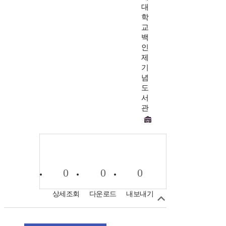
대
학
교
백
인
제
기
념
도
서
관
0
0
0
상세조회
다운로드
내보내기