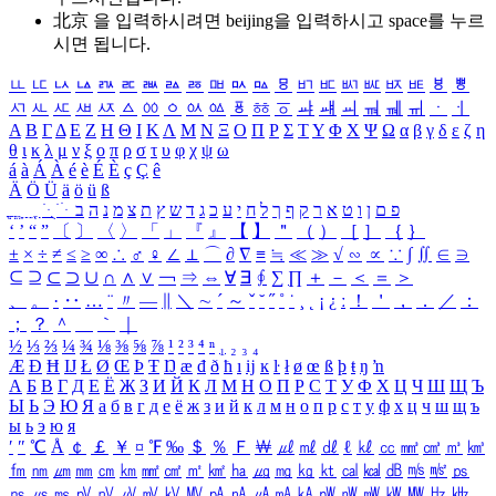
北京 을 입력하시려면
beijing
을 입력하시고 space를 누르
시면 됩니다.
ㅥ
ㅦ
ㅧ
ㅨ
ㅩ
ㅪ
ㅫ
ㅬ
ㅭ
ㅮ
ㅯ
ㅰ
ㅱ
ㅲ
ㅳ
ㅴ
ㅵ
ㅶ
ㅷ
ㅸ
ㅹ
ㅺ
ㅻ
ㅼ
ㅽ
ㅾ
ㅿ
ㆀ
ㆁ
ㆂ
ㆃ
ㆄ
ㆅ
ㆆ
ㆇ
ㆈ
ㆉ
ㆊ
ㆋ
ㆌ
ㆍ
ㆎ
Α
Β
Γ
Δ
Ε
Ζ
Η
Θ
Ι
Κ
Λ
Μ
Ν
Ξ
Ο
Π
Ρ
Σ
Τ
Υ
Φ
Χ
Ψ
Ω
α
β
γ
δ
ε
ζ
η
θ
ι
κ
λ
μ
ν
ξ
ο
π
ρ
σ
τ
υ
φ
χ
ψ
ω
á
à
Á
À
é
è
É
È
ç
Ç
ê
Ä
Ö
Ü
ä
ö
ü
ß
ְ
ֳ
ֲ
ֱ
ָ
ַ
ֵ
ֶ
ִ
ֹ
ּ
ֻ
ׂ
ׁ
ּ
ב
ה
נ
מ
צ
ת
ץ
ש
ד
ג
כ
ע
י
ח
ל
ך
ף
ק
ר
א
ט
ו
ן
ם
פ
‘
’
“
”
〔
〕
〈
〉
「
」
『
』
【
】
＂
（
）
［
］
｛
｝
±
×
÷
≠
≤
≥
∞
∴
♂
♀
∠
⊥
⌒
∂
∇
≡
≒
≪
≫
√
∽
∝
∵
∫
∬
∈
∋
⊆
⊇
⊂
⊃
∪
∩
∧
∨
￢
⇒
⇔
∀
∃
∮
∑
∏
＋
－
＜
＝
＞
、
。
·
‥
…
¨
〃
―
∥
＼
∼
´
～
ˇ
˘
˝
˚
˙
¸
˛
¡
¿
ː
！
＇
，
．
／
：
；
？
＾
＿
｀
｜
½
⅓
⅔
¼
¾
⅛
⅜
⅝
⅞
¹
²
³
⁴
ⁿ
₁
₂
₃
₄
Æ
Ð
Ħ
Ĳ
Ł
Ø
Œ
Þ
Ŧ
Ŋ
æ
đ
ð
ħ
ı
ĳ
ĸ
ŀ
ł
ø
œ
ß
þ
ŧ
ŋ
ŉ
А
Б
В
Г
Д
Е
Ё
Ж
З
И
Й
К
Л
М
Н
О
П
Р
С
Т
У
Ф
Х
Ц
Ч
Ш
Щ
Ъ
Ы
Ь
Э
Ю
Я
а
б
в
г
д
е
ё
ж
з
и
й
к
л
м
н
о
п
р
с
т
у
ф
х
ц
ч
ш
щ
ъ
ы
ь
э
ю
я
′
″
℃
Å
￠
￡
￥
¤
℉
‰
＄
％
Ｆ
￦
㎕
㎖
㎗
ℓ
㎘
㏄
㎣
㎤
㎥
㎦
㎙
㎚
㎛
㎜
㎝
㎞
㎟
㎠
㎡
㎢
㏊
㎍
㎎
㎏
㏏
㎈
㎉
㏈
㎧
㎨
㎰
㎱
㎲
㎳
㎴
㎵
㎶
㎷
㎸
㎹
㎀
㎁
㎂
㎃
㎄
㎺
㎻
㎽
㎾
㎿
㎐
㎑