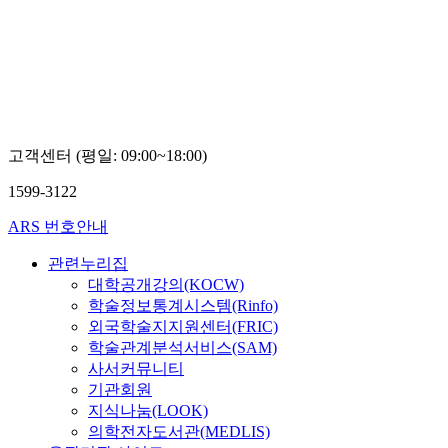
Massimi,
대
대
Professor
학
학
Duncan
교
교
Pritchard
채
고
석
요
용
한
고객센터 (평일: 09:00~18:00)
1599-3122
ARS 번호안내
관련누리집
대학공개강의(KOCW)
학술정보통계시스템(Rinfo)
외국학술지지원센터(FRIC)
학술관계분석서비스(SAM)
사서커뮤니티
기관회원
지식나눔(LOOK)
의학전자도서관(MEDLIS)