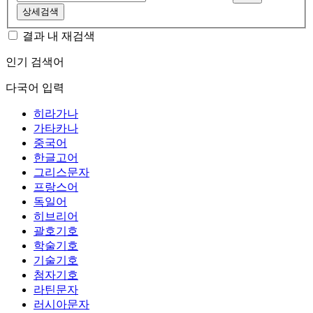
상세검색
결과 내 재검색
인기 검색어
다국어 입력
히라가나
가타카나
중국어
한글고어
그리스문자
프랑스어
독일어
히브리어
괄호기호
학술기호
기술기호
첨자기호
라틴문자
러시아문자