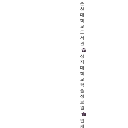
순
천
대
학
교
도
서
관
상
지
대
학
교
학
술
정
보
원
인
제