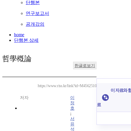
단행본
연구보고서
공개강의
home
단행본 상세
哲學槪論
한글로보기
https://www.riss.kr/link?id=M4562510
이 자료와 함
저자
이
정
료
호
;
서
유
석