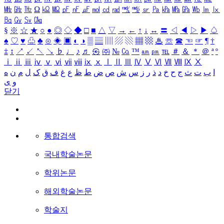
㎒
㎓
㎔
Ω
㏀
㏁
㎊
㎋
㎌
㏖
㏅
㎭
㎮
㎯
㏛
㎩
㎪
㎫
㎬
㏝
㏐
㏓
㏃
㏉
㏜
㏆
§
※
☆
★
○
●
◎
◇
◆
□
■
△
▽
→
←
↑
↓
↔
〓
◁
◀
▷
▶
♤
♠
♡
♥
♧
♣
⊙
◈
▣
◐
◑
▒
▤
▥
▨
▧
▦
▩
♨
☏
☎
☜
☞
¶
†
‡
↕
↗
↙
↖
↘
♭
♩
♪
♬
㉿
㈜
№
㏇
™
㏂
㏘
℡
＃
＆
＊
＠
ª
º
ⅰ
ⅱ
ⅲ
ⅳ
ⅴ
ⅵ
ⅶ
ⅷ
ⅸ
ⅹ
Ⅰ
Ⅱ
Ⅲ
Ⅳ
Ⅴ
Ⅵ
Ⅶ
Ⅷ
Ⅸ
Ⅹ
ا
ب
ت
ث
ج
ح
خ
د
ذ
ر
ز
س
ش
ص
ض
ط
ظ
ع
غ
ف
ق
ک
ل
م
ن
ه
و
ی
닫기
통합검색
국내학술논문
학위논문
해외학술논문
학술지