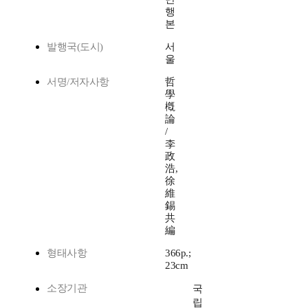
행
본
발행국(도시)
서
울
서명/저자사항
哲
學
槪
論
/
李
政
浩,
徐
維
錫
共
編
형태사항
366p.;
23cm
소장기관
국
립