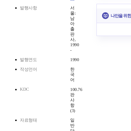
발행사항
서
울:
나만을 위한
남
아
출
판
사,
1990
-
발행연도
1990
작성언어
한
국
어
KDC
100.76
판
사
항
(3)
자료형태
일
반
단