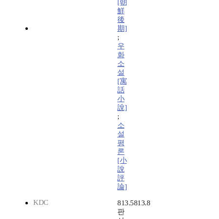
[朝
鮮
後
期]
;
우
화
소
설
[寓
話
小
說]
;
소
설
평
론
[小
說
評
論]
KDC
813.5813.8
판