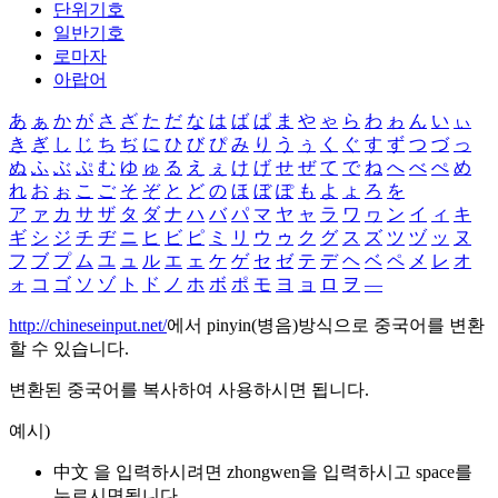
단위기호
일반기호
로마자
아랍어
あ
ぁ
か
が
さ
ざ
た
だ
な
は
ば
ぱ
ま
や
ゃ
ら
わ
ゎ
ん
い
ぃ
き
ぎ
し
じ
ち
ぢ
に
ひ
び
ぴ
み
り
う
ぅ
く
ぐ
す
ず
つ
づ
っ
ぬ
ふ
ぶ
ぷ
む
ゆ
ゅ
る
え
ぇ
け
げ
せ
ぜ
て
で
ね
へ
べ
ぺ
め
れ
お
ぉ
こ
ご
そ
ぞ
と
ど
の
ほ
ぼ
ぽ
も
よ
ょ
ろ
を
ア
ァ
カ
サ
ザ
タ
ダ
ナ
ハ
バ
パ
マ
ヤ
ャ
ラ
ワ
ヮ
ン
イ
ィ
キ
ギ
シ
ジ
チ
ヂ
ニ
ヒ
ビ
ピ
ミ
リ
ウ
ゥ
ク
グ
ス
ズ
ツ
ヅ
ッ
ヌ
フ
ブ
プ
ム
ユ
ュ
ル
エ
ェ
ケ
ゲ
セ
ゼ
テ
デ
ヘ
ベ
ペ
メ
レ
オ
ォ
コ
ゴ
ソ
ゾ
ト
ド
ノ
ホ
ボ
ポ
モ
ヨ
ョ
ロ
ヲ
―
http://chineseinput.net/
에서 pinyin(병음)방식으로 중국어를 변환
할 수 있습니다.
변환된 중국어를 복사하여 사용하시면 됩니다.
예시)
中文 을 입력하시려면
zhongwen
을 입력하시고 space를
누르시면됩니다.