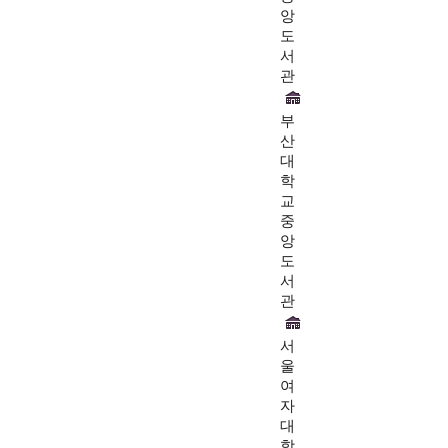
앙
도
서
관
부
산
대
학
교
중
앙
도
서
관
서
울
여
자
대
학