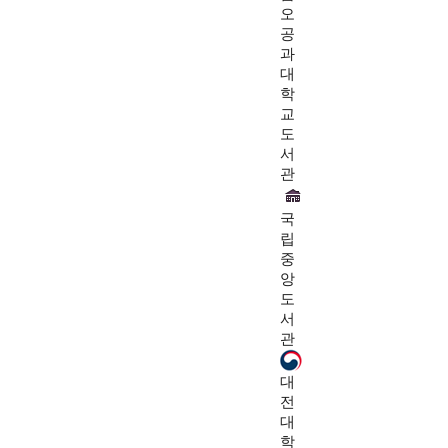
오
공
과
대
학
교
도
서
관
국
립
중
앙
도
서
관
대
전
대
학