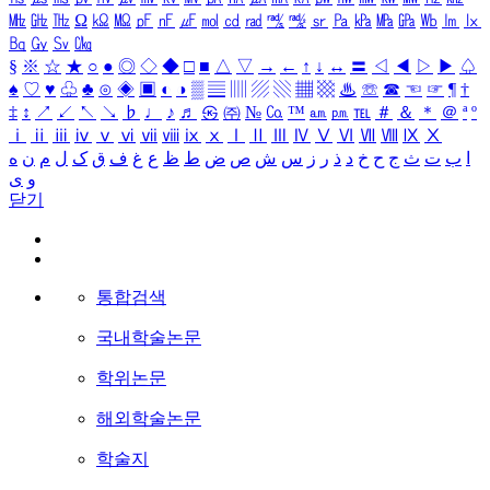
㎒
㎓
㎔
Ω
㏀
㏁
㎊
㎋
㎌
㏖
㏅
㎭
㎮
㎯
㏛
㎩
㎪
㎫
㎬
㏝
㏐
㏓
㏃
㏉
㏜
㏆
§
※
☆
★
○
●
◎
◇
◆
□
■
△
▽
→
←
↑
↓
↔
〓
◁
◀
▷
▶
♤
♠
♡
♥
♧
♣
⊙
◈
▣
◐
◑
▒
▤
▥
▨
▧
▦
▩
♨
☏
☎
☜
☞
¶
†
‡
↕
↗
↙
↖
↘
♭
♩
♪
♬
㉿
㈜
№
㏇
™
㏂
㏘
℡
＃
＆
＊
＠
ª
º
ⅰ
ⅱ
ⅲ
ⅳ
ⅴ
ⅵ
ⅶ
ⅷ
ⅸ
ⅹ
Ⅰ
Ⅱ
Ⅲ
Ⅳ
Ⅴ
Ⅵ
Ⅶ
Ⅷ
Ⅸ
Ⅹ
ا
ب
ت
ث
ج
ح
خ
د
ذ
ر
ز
س
ش
ص
ض
ط
ظ
ع
غ
ف
ق
ک
ل
م
ن
ه
و
ی
닫기
통합검색
국내학술논문
학위논문
해외학술논문
학술지