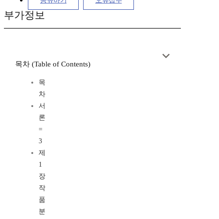
공유하기
오류접수
부가정보
목차 (Table of Contents)
목
차
서
론
=
3
제
1
장
작
품
분