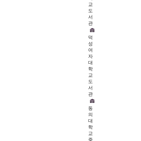
교
도
서
관
덕
성
여
자
대
학
교
도
서
관
동
의
대
학
교
중