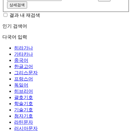
상세검색
결과 내 재검색
인기 검색어
다국어 입력
히라가나
가타카나
중국어
한글고어
그리스문자
프랑스어
독일어
히브리어
괄호기호
학술기호
기술기호
첨자기호
라틴문자
러시아문자