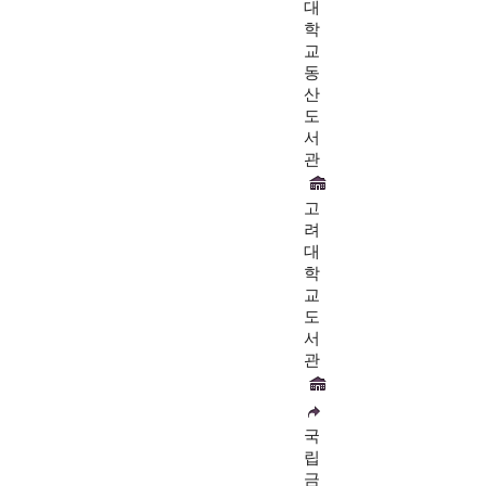
대
학
교
동
산
도
서
관
고
려
대
학
교
도
서
관
국
립
금