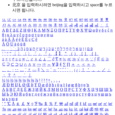
北京 을 입력하시려면
beijing
을 입력하시고 space를 누르
시면 됩니다.
ㅥ
ㅦ
ㅧ
ㅨ
ㅩ
ㅪ
ㅫ
ㅬ
ㅭ
ㅮ
ㅯ
ㅰ
ㅱ
ㅲ
ㅳ
ㅴ
ㅵ
ㅶ
ㅷ
ㅸ
ㅹ
ㅺ
ㅻ
ㅼ
ㅽ
ㅾ
ㅿ
ㆀ
ㆁ
ㆂ
ㆃ
ㆄ
ㆅ
ㆆ
ㆇ
ㆈ
ㆉ
ㆊ
ㆋ
ㆌ
ㆍ
ㆎ
Α
Β
Γ
Δ
Ε
Ζ
Η
Θ
Ι
Κ
Λ
Μ
Ν
Ξ
Ο
Π
Ρ
Σ
Τ
Υ
Φ
Χ
Ψ
Ω
α
β
γ
δ
ε
ζ
η
θ
ι
κ
λ
μ
ν
ξ
ο
π
ρ
σ
τ
υ
φ
χ
ψ
ω
á
à
Á
À
é
è
É
È
ç
Ç
ê
Ä
Ö
Ü
ä
ö
ü
ß
ְ
ֳ
ֲ
ֱ
ָ
ַ
ֵ
ֶ
ִ
ֹ
ּ
ֻ
ׂ
ׁ
ּ
ב
ה
נ
מ
צ
ת
ץ
ש
ד
ג
כ
ע
י
ח
ל
ך
ף
ק
ר
א
ט
ו
ן
ם
פ
‘
’
“
”
〔
〕
〈
〉
「
」
『
』
【
】
＂
（
）
［
］
｛
｝
±
×
÷
≠
≤
≥
∞
∴
♂
♀
∠
⊥
⌒
∂
∇
≡
≒
≪
≫
√
∽
∝
∵
∫
∬
∈
∋
⊆
⊇
⊂
⊃
∪
∩
∧
∨
￢
⇒
⇔
∀
∃
∮
∑
∏
＋
－
＜
＝
＞
、
。
·
‥
…
¨
〃
―
∥
＼
∼
´
～
ˇ
˘
˝
˚
˙
¸
˛
¡
¿
ː
！
＇
，
．
／
：
；
？
＾
＿
｀
｜
½
⅓
⅔
¼
¾
⅛
⅜
⅝
⅞
¹
²
³
⁴
ⁿ
₁
₂
₃
₄
Æ
Ð
Ħ
Ĳ
Ł
Ø
Œ
Þ
Ŧ
Ŋ
æ
đ
ð
ħ
ı
ĳ
ĸ
ŀ
ł
ø
œ
ß
þ
ŧ
ŋ
ŉ
А
Б
В
Г
Д
Е
Ё
Ж
З
И
Й
К
Л
М
Н
О
П
Р
С
Т
У
Ф
Х
Ц
Ч
Ш
Щ
Ъ
Ы
Ь
Э
Ю
Я
а
б
в
г
д
е
ё
ж
з
и
й
к
л
м
н
о
п
р
с
т
у
ф
х
ц
ч
ш
щ
ъ
ы
ь
э
ю
я
′
″
℃
Å
￠
￡
￥
¤
℉
‰
＄
％
Ｆ
￦
㎕
㎖
㎗
ℓ
㎘
㏄
㎣
㎤
㎥
㎦
㎙
㎚
㎛
㎜
㎝
㎞
㎟
㎠
㎡
㎢
㏊
㎍
㎎
㎏
㏏
㎈
㎉
㏈
㎧
㎨
㎰
㎱
㎲
㎳
㎴
㎵
㎶
㎷
㎸
㎹
㎀
㎁
㎂
㎃
㎄
㎺
㎻
㎽
㎾
㎿
㎐
㎑