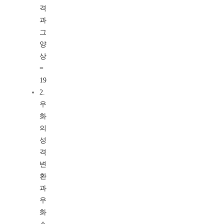
격
과
그
양
상
=
19
2.
우
화
의
성
격
변
환
과
우
화