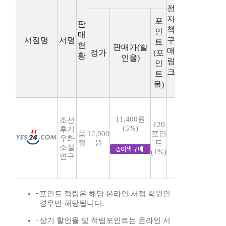
전
자
포
판
책
인
매
서점명
서명
구
트
현
판매가(할
매
정가
(포
황
인율)
링
인
크
트
몰)
11,400원
조선
120
(5%)
후기
품
12,000
포인
우화
절
원
트
소설
(1%)
연구
포인트 적립은 해당 온라인 서점 회원인
경우만 해당됩니다.
상기 할인율 및 적립포인트는 온라인 서