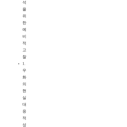
석
을
위
한
예
비
적
고
찰
1.
우
화
의
현
실
대
응
적
성