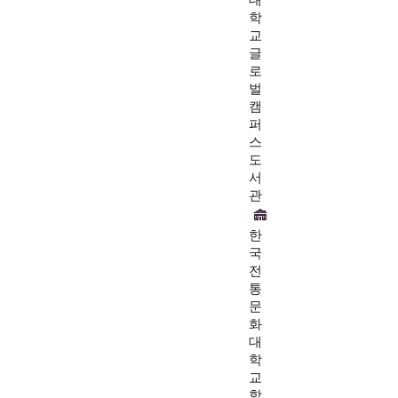
대
학
교
글
로
벌
캠
퍼
스
도
서
관
한
국
전
통
문
화
대
학
교
학