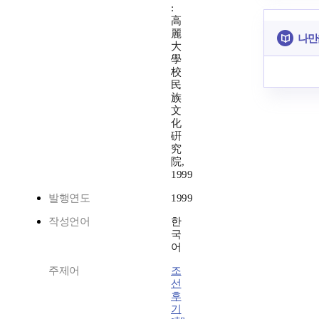
:
高
麗
나만
大
學
校
民
族
文
化
硏
究
院,
1999
발행연도
1999
작성언어
한
국
어
주제어
조
선
후
기