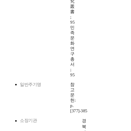
究
叢
書
;
95
민
족
문
화
연
구
총
서
;
95
일반주기명
참
고
문
헌:
p.
[377]-385
소장기관
경
북