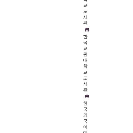
교
도
서
관
한
국
교
원
대
학
교
도
서
관
한
국
외
국
어