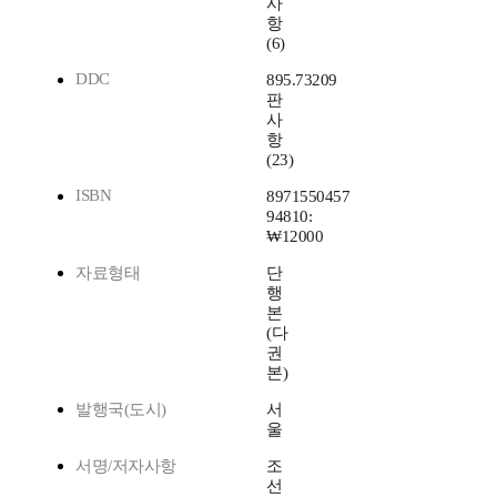
사
항
(6)
DDC
895.73209
판
사
항
(23)
ISBN
8971550457
94810:
₩12000
자료형태
단
행
본
(다
권
본)
발행국(도시)
서
울
서명/저자사항
조
선