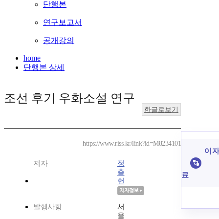
단행본
연구보고서
공개강의
home
단행본 상세
조선 후기 우화소설 연구
한글로보기
https://www.riss.kr/link?id=M8234101
이 자
저자
정
출
료
헌
발행사항
서
울