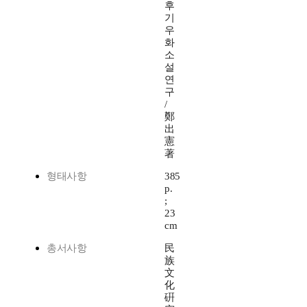
후
기
우
화
소
설
연
구
/
鄭
出
憲
著
형태사항
385
p.
;
23
cm
총서사항
民
族
文
化
硏