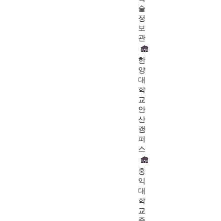
술
정
보
관
한
양
대
학
교
안
산
캠
퍼
스
홍
익
대
학
교
중