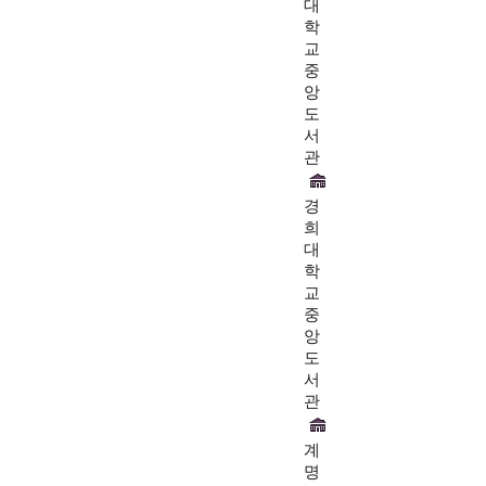
대
학
교
중
앙
도
서
관
경
희
대
학
교
중
앙
도
서
관
계
명