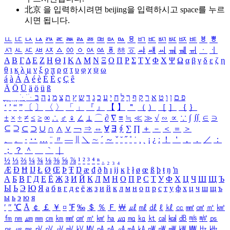
北京 을 입력하시려면
beijing
을 입력하시고 space를 누르
시면 됩니다.
ㅥ
ㅦ
ㅧ
ㅨ
ㅩ
ㅪ
ㅫ
ㅬ
ㅭ
ㅮ
ㅯ
ㅰ
ㅱ
ㅲ
ㅳ
ㅴ
ㅵ
ㅶ
ㅷ
ㅸ
ㅹ
ㅺ
ㅻ
ㅼ
ㅽ
ㅾ
ㅿ
ㆀ
ㆁ
ㆂ
ㆃ
ㆄ
ㆅ
ㆆ
ㆇ
ㆈ
ㆉ
ㆊ
ㆋ
ㆌ
ㆍ
ㆎ
Α
Β
Γ
Δ
Ε
Ζ
Η
Θ
Ι
Κ
Λ
Μ
Ν
Ξ
Ο
Π
Ρ
Σ
Τ
Υ
Φ
Χ
Ψ
Ω
α
β
γ
δ
ε
ζ
η
θ
ι
κ
λ
μ
ν
ξ
ο
π
ρ
σ
τ
υ
φ
χ
ψ
ω
á
à
Á
À
é
è
É
È
ç
Ç
ê
Ä
Ö
Ü
ä
ö
ü
ß
ְ
ֳ
ֲ
ֱ
ָ
ַ
ֵ
ֶ
ִ
ֹ
ּ
ֻ
ׂ
ׁ
ּ
ב
ה
נ
מ
צ
ת
ץ
ש
ד
ג
כ
ע
י
ח
ל
ך
ף
ק
ר
א
ט
ו
ן
ם
פ
‘
’
“
”
〔
〕
〈
〉
「
」
『
』
【
】
＂
（
）
［
］
｛
｝
±
×
÷
≠
≤
≥
∞
∴
♂
♀
∠
⊥
⌒
∂
∇
≡
≒
≪
≫
√
∽
∝
∵
∫
∬
∈
∋
⊆
⊇
⊂
⊃
∪
∩
∧
∨
￢
⇒
⇔
∀
∃
∮
∑
∏
＋
－
＜
＝
＞
、
。
·
‥
…
¨
〃
―
∥
＼
∼
´
～
ˇ
˘
˝
˚
˙
¸
˛
¡
¿
ː
！
＇
，
．
／
：
；
？
＾
＿
｀
｜
½
⅓
⅔
¼
¾
⅛
⅜
⅝
⅞
¹
²
³
⁴
ⁿ
₁
₂
₃
₄
Æ
Ð
Ħ
Ĳ
Ł
Ø
Œ
Þ
Ŧ
Ŋ
æ
đ
ð
ħ
ı
ĳ
ĸ
ŀ
ł
ø
œ
ß
þ
ŧ
ŋ
ŉ
А
Б
В
Г
Д
Е
Ё
Ж
З
И
Й
К
Л
М
Н
О
П
Р
С
Т
У
Ф
Х
Ц
Ч
Ш
Щ
Ъ
Ы
Ь
Э
Ю
Я
а
б
в
г
д
е
ё
ж
з
и
й
к
л
м
н
о
п
р
с
т
у
ф
х
ц
ч
ш
щ
ъ
ы
ь
э
ю
я
′
″
℃
Å
￠
￡
￥
¤
℉
‰
＄
％
Ｆ
￦
㎕
㎖
㎗
ℓ
㎘
㏄
㎣
㎤
㎥
㎦
㎙
㎚
㎛
㎜
㎝
㎞
㎟
㎠
㎡
㎢
㏊
㎍
㎎
㎏
㏏
㎈
㎉
㏈
㎧
㎨
㎰
㎱
㎲
㎳
㎴
㎵
㎶
㎷
㎸
㎹
㎀
㎁
㎂
㎃
㎄
㎺
㎻
㎽
㎾
㎿
㎐
㎑