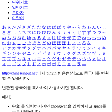
단위기호
일반기호
로마자
아랍어
あ
ぁ
か
が
さ
ざ
た
だ
な
は
ば
ぱ
ま
や
ゃ
ら
わ
ゎ
ん
い
ぃ
き
ぎ
し
じ
ち
ぢ
に
ひ
び
ぴ
み
り
う
ぅ
く
ぐ
す
ず
つ
づ
っ
ぬ
ふ
ぶ
ぷ
む
ゆ
ゅ
る
え
ぇ
け
げ
せ
ぜ
て
で
ね
へ
べ
ぺ
め
れ
お
ぉ
こ
ご
そ
ぞ
と
ど
の
ほ
ぼ
ぽ
も
よ
ょ
ろ
を
ア
ァ
カ
サ
ザ
タ
ダ
ナ
ハ
バ
パ
マ
ヤ
ャ
ラ
ワ
ヮ
ン
イ
ィ
キ
ギ
シ
ジ
チ
ヂ
ニ
ヒ
ビ
ピ
ミ
リ
ウ
ゥ
ク
グ
ス
ズ
ツ
ヅ
ッ
ヌ
フ
ブ
プ
ム
ユ
ュ
ル
エ
ェ
ケ
ゲ
セ
ゼ
テ
デ
ヘ
ベ
ペ
メ
レ
オ
ォ
コ
ゴ
ソ
ゾ
ト
ド
ノ
ホ
ボ
ポ
モ
ヨ
ョ
ロ
ヲ
―
http://chineseinput.net/
에서 pinyin(병음)방식으로 중국어를 변환
할 수 있습니다.
변환된 중국어를 복사하여 사용하시면 됩니다.
예시)
中文 을 입력하시려면
zhongwen
을 입력하시고 space를
누르시면됩니다.