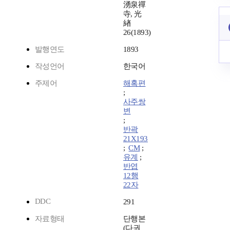
湧泉禪
寺, 光
緖
26(1893)
발행연도
1893
작성언어
한국어
주제어
해혹편
;
사주쌍
변
;
반곽
21X193
;
CM
;
유계
;
반엽
12행
22자
DDC
291
자료형태
단행본
(다권