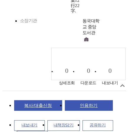
葉12
行22
字.
소장기관
동국대학
교 중앙
도서관
0
0
0
상세조회
다운로드
내보내기
복사/대출신청
인용하기
내보내기
내책장담기
공유하기