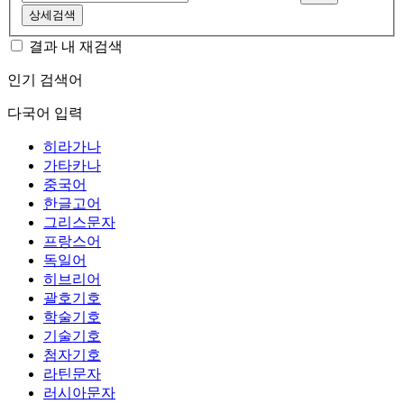
상세검색
결과 내 재검색
인기 검색어
다국어 입력
히라가나
가타카나
중국어
한글고어
그리스문자
프랑스어
독일어
히브리어
괄호기호
학술기호
기술기호
첨자기호
라틴문자
러시아문자