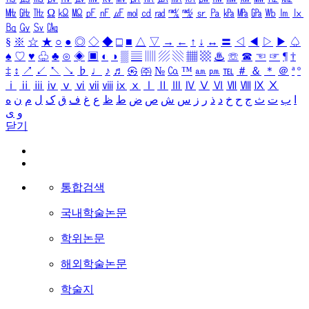
㎒
㎓
㎔
Ω
㏀
㏁
㎊
㎋
㎌
㏖
㏅
㎭
㎮
㎯
㏛
㎩
㎪
㎫
㎬
㏝
㏐
㏓
㏃
㏉
㏜
㏆
§
※
☆
★
○
●
◎
◇
◆
□
■
△
▽
→
←
↑
↓
↔
〓
◁
◀
▷
▶
♤
♠
♡
♥
♧
♣
⊙
◈
▣
◐
◑
▒
▤
▥
▨
▧
▦
▩
♨
☏
☎
☜
☞
¶
†
‡
↕
↗
↙
↖
↘
♭
♩
♪
♬
㉿
㈜
№
㏇
™
㏂
㏘
℡
＃
＆
＊
＠
ª
º
ⅰ
ⅱ
ⅲ
ⅳ
ⅴ
ⅵ
ⅶ
ⅷ
ⅸ
ⅹ
Ⅰ
Ⅱ
Ⅲ
Ⅳ
Ⅴ
Ⅵ
Ⅶ
Ⅷ
Ⅸ
Ⅹ
ا
ب
ت
ث
ج
ح
خ
د
ذ
ر
ز
س
ش
ص
ض
ط
ظ
ع
غ
ف
ق
ک
ل
م
ن
ه
و
ی
닫기
통합검색
국내학술논문
학위논문
해외학술논문
학술지