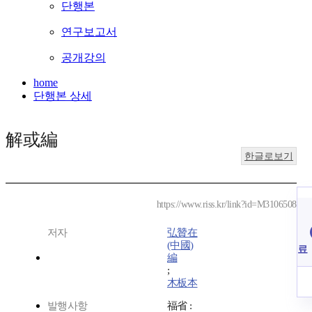
단행본
연구보고서
공개강의
home
단행본 상세
解或編
한글로보기
https://www.riss.kr/link?id=M3106508
저자
弘贊在
(中國)
료
編
;
木板本
발행사항
福省 :