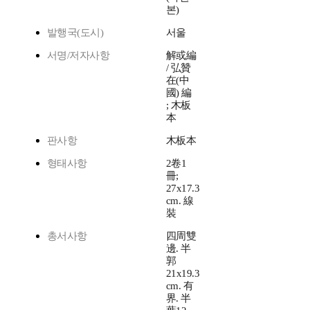
본)
발행국(도시)
서울
서명/저자사항
解或編
/ 弘贊
在(中
國) 編
; 木板
本
판사항
木板本
형태사항
2卷1
冊;
27x17.3
cm. 線
裝
총서사항
四周雙
邊. 半
郭
21x19.3
cm. 有
界. 半