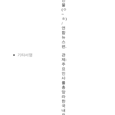
인
물
(ㅇ
~
ㅎ)
/
연
합
뉴
스
편.
기타서명
관
제:
주
요
인
사
를
총
망
라
한
국
내