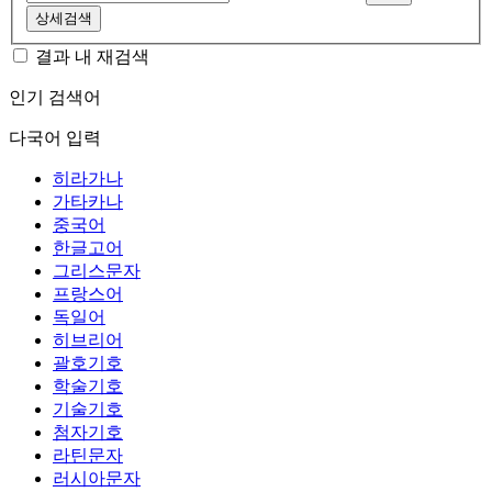
상세검색
결과 내 재검색
인기 검색어
다국어 입력
히라가나
가타카나
중국어
한글고어
그리스문자
프랑스어
독일어
히브리어
괄호기호
학술기호
기술기호
첨자기호
라틴문자
러시아문자