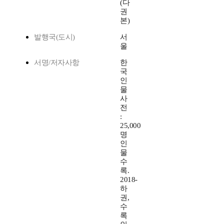
(다
권
본)
발행국(도시)
서
울
서명/저자사항
한
국
인
물
사
전
:
25,000
명
인
물
수
록.
2018-
하
권,
수
록