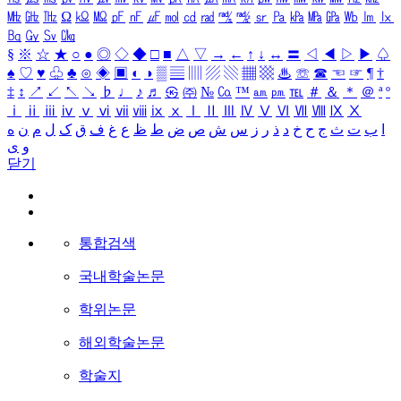
㎒
㎓
㎔
Ω
㏀
㏁
㎊
㎋
㎌
㏖
㏅
㎭
㎮
㎯
㏛
㎩
㎪
㎫
㎬
㏝
㏐
㏓
㏃
㏉
㏜
㏆
§
※
☆
★
○
●
◎
◇
◆
□
■
△
▽
→
←
↑
↓
↔
〓
◁
◀
▷
▶
♤
♠
♡
♥
♧
♣
⊙
◈
▣
◐
◑
▒
▤
▥
▨
▧
▦
▩
♨
☏
☎
☜
☞
¶
†
‡
↕
↗
↙
↖
↘
♭
♩
♪
♬
㉿
㈜
№
㏇
™
㏂
㏘
℡
＃
＆
＊
＠
ª
º
ⅰ
ⅱ
ⅲ
ⅳ
ⅴ
ⅵ
ⅶ
ⅷ
ⅸ
ⅹ
Ⅰ
Ⅱ
Ⅲ
Ⅳ
Ⅴ
Ⅵ
Ⅶ
Ⅷ
Ⅸ
Ⅹ
ا
ب
ت
ث
ج
ح
خ
د
ذ
ر
ز
س
ش
ص
ض
ط
ظ
ع
غ
ف
ق
ک
ل
م
ن
ه
و
ی
닫기
통합검색
국내학술논문
학위논문
해외학술논문
학술지