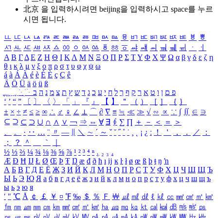
北京 을 입력하시려면
beijing
을 입력하시고 space를 누르
시면 됩니다.
ㅥ
ㅦ
ㅧ
ㅨ
ㅩ
ㅪ
ㅫ
ㅬ
ㅭ
ㅮ
ㅯ
ㅰ
ㅱ
ㅲ
ㅳ
ㅴ
ㅵ
ㅶ
ㅷ
ㅸ
ㅹ
ㅺ
ㅻ
ㅼ
ㅽ
ㅾ
ㅿ
ㆀ
ㆁ
ㆂ
ㆃ
ㆄ
ㆅ
ㆆ
ㆇ
ㆈ
ㆉ
ㆊ
ㆋ
ㆌ
ㆍ
ㆎ
Α
Β
Γ
Δ
Ε
Ζ
Η
Θ
Ι
Κ
Λ
Μ
Ν
Ξ
Ο
Π
Ρ
Σ
Τ
Υ
Φ
Χ
Ψ
Ω
α
β
γ
δ
ε
ζ
η
θ
ι
κ
λ
μ
ν
ξ
ο
π
ρ
σ
τ
υ
φ
χ
ψ
ω
á
à
Á
À
é
è
É
È
ç
Ç
ê
Ä
Ö
Ü
ä
ö
ü
ß
ְ
ֳ
ֲ
ֱ
ָ
ַ
ֵ
ֶ
ִ
ֹ
ּ
ֻ
ׂ
ׁ
ּ
ב
ה
נ
מ
צ
ת
ץ
ש
ד
ג
כ
ע
י
ח
ל
ך
ף
ק
ר
א
ט
ו
ן
ם
פ
‘
’
“
”
〔
〕
〈
〉
「
」
『
』
【
】
＂
（
）
［
］
｛
｝
±
×
÷
≠
≤
≥
∞
∴
♂
♀
∠
⊥
⌒
∂
∇
≡
≒
≪
≫
√
∽
∝
∵
∫
∬
∈
∋
⊆
⊇
⊂
⊃
∪
∩
∧
∨
￢
⇒
⇔
∀
∃
∮
∑
∏
＋
－
＜
＝
＞
、
。
·
‥
…
¨
〃
―
∥
＼
∼
´
～
ˇ
˘
˝
˚
˙
¸
˛
¡
¿
ː
！
＇
，
．
／
：
；
？
＾
＿
｀
｜
½
⅓
⅔
¼
¾
⅛
⅜
⅝
⅞
¹
²
³
⁴
ⁿ
₁
₂
₃
₄
Æ
Ð
Ħ
Ĳ
Ł
Ø
Œ
Þ
Ŧ
Ŋ
æ
đ
ð
ħ
ı
ĳ
ĸ
ŀ
ł
ø
œ
ß
þ
ŧ
ŋ
ŉ
А
Б
В
Г
Д
Е
Ё
Ж
З
И
Й
К
Л
М
Н
О
П
Р
С
Т
У
Ф
Х
Ц
Ч
Ш
Щ
Ъ
Ы
Ь
Э
Ю
Я
а
б
в
г
д
е
ё
ж
з
и
й
к
л
м
н
о
п
р
с
т
у
ф
х
ц
ч
ш
щ
ъ
ы
ь
э
ю
я
′
″
℃
Å
￠
￡
￥
¤
℉
‰
＄
％
Ｆ
￦
㎕
㎖
㎗
ℓ
㎘
㏄
㎣
㎤
㎥
㎦
㎙
㎚
㎛
㎜
㎝
㎞
㎟
㎠
㎡
㎢
㏊
㎍
㎎
㎏
㏏
㎈
㎉
㏈
㎧
㎨
㎰
㎱
㎲
㎳
㎴
㎵
㎶
㎷
㎸
㎹
㎀
㎁
㎂
㎃
㎄
㎺
㎻
㎽
㎾
㎿
㎐
㎑