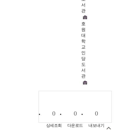
서
관
호
원
대
학
교
인
당
도
서
관
0
0
0
상세조회
다운로드
내보내기