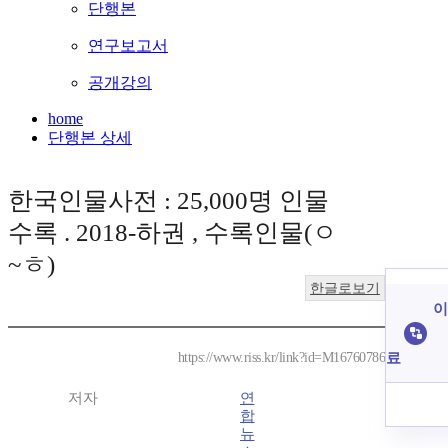
단행본
연구보고서
공개강의
home
단행본 상세
한국인물사전 : 25,000명 인물
수록 . 2018-하권 , 수록인물(ㅇ
~ㅎ)
한글로보기
이
료
https://www.riss.kr/link?id=M16760786
저자
연
합
뉴