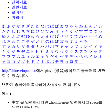
단위기호
일반기호
로마자
아랍어
あ
ぁ
か
が
さ
ざ
た
だ
な
は
ば
ぱ
ま
や
ゃ
ら
わ
ゎ
ん
い
ぃ
き
ぎ
し
じ
ち
ぢ
に
ひ
び
ぴ
み
り
う
ぅ
く
ぐ
す
ず
つ
づ
っ
ぬ
ふ
ぶ
ぷ
む
ゆ
ゅ
る
え
ぇ
け
げ
せ
ぜ
て
で
ね
へ
べ
ぺ
め
れ
お
ぉ
こ
ご
そ
ぞ
と
ど
の
ほ
ぼ
ぽ
も
よ
ょ
ろ
を
ア
ァ
カ
サ
ザ
タ
ダ
ナ
ハ
バ
パ
マ
ヤ
ャ
ラ
ワ
ヮ
ン
イ
ィ
キ
ギ
シ
ジ
チ
ヂ
ニ
ヒ
ビ
ピ
ミ
リ
ウ
ゥ
ク
グ
ス
ズ
ツ
ヅ
ッ
ヌ
フ
ブ
プ
ム
ユ
ュ
ル
エ
ェ
ケ
ゲ
セ
ゼ
テ
デ
ヘ
ベ
ペ
メ
レ
オ
ォ
コ
ゴ
ソ
ゾ
ト
ド
ノ
ホ
ボ
ポ
モ
ヨ
ョ
ロ
ヲ
―
http://chineseinput.net/
에서 pinyin(병음)방식으로 중국어를 변환
할 수 있습니다.
변환된 중국어를 복사하여 사용하시면 됩니다.
예시)
中文 을 입력하시려면
zhongwen
을 입력하시고 space를
누르시면됩니다.