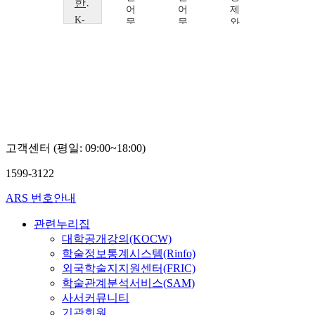
한국인의 음식과 일상
어
어
제
K-
문
문
와
MOOC
K
화
화
서
학
학
학
울
술
술
술
대
확
확
확
학
산
산
산
교
연
연
연
한
구
구
구
국
센
소
소
경
터
도
도
제
고객센터 (평일: 09:00~18:00)
오
원
원
와
창
영
영
K
1599-3122
현
학
술
ARS 번호안내
확
산
관련누리집
연
대학공개강의(KOCW)
구
학술정보통계시스템(Rinfo)
센
외국학술지지원센터(FRIC)
터
학술관계분석서비스(SAM)
오
창
사서커뮤니티
현
기관회원