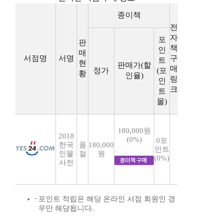
종이책
전
자
포
판
책
인
매
서점명
서명
구
트
현
판매가(할
매
정가
(포
황
인율)
링
인
크
트
몰)
180,000원
2018
(0%)
0포
한국
품
180,000
인트
인물
절
원
(0%)
사전
포인트 적립은 해당 온라인 서점 회원인 경
우만 해당됩니다.