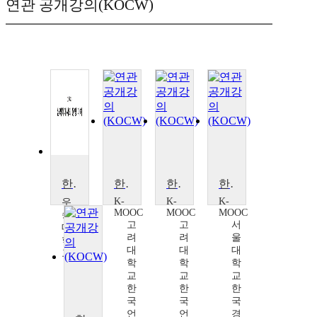
연관 공개강의(KOCW)
한국인 심리의 의해
한국학 전공자를 위한 사전 활용법
한국학 전공자를 위한 사전 활용법
한국인의 음식과 일상
K-
K-
K-
우
MOOC
MOOC
MOOC
송
고
고
서
대
려
려
울
학
대
대
대
교
학
학
학
한
교
교
교
민
한
한
한
국
국
국
언
언
경