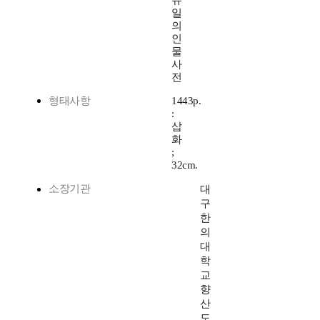
유
일
의
인
물
사
전
형태사항
1443p.
:
삽
화
;
32cm.
소장기관
대
구
한
의
대
학
교
향
산
도