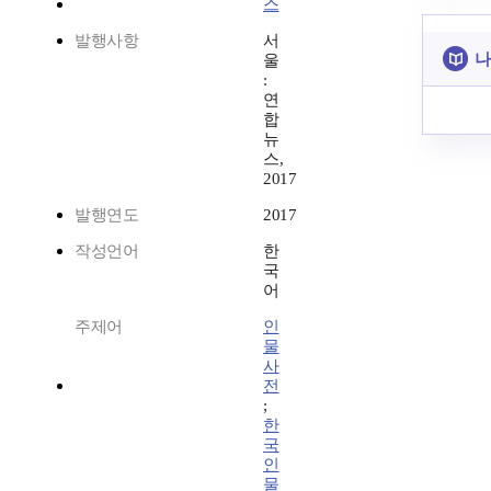
스
발행사항
서
나
울
:
연
합
뉴
스,
2017
발행연도
2017
작성언어
한
국
어
주제어
인
물
사
전
;
한
국
인
물