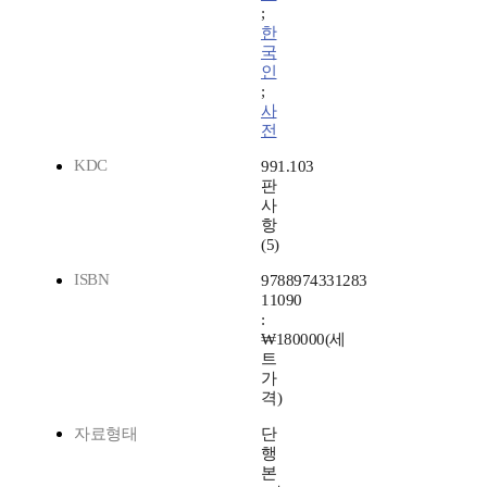
;
한
국
인
;
사
전
KDC
991.103
판
사
항
(5)
ISBN
9788974331283
11090
:
₩180000(세
트
가
격)
자료형태
단
행
본