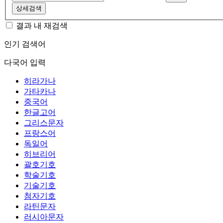
상세검색
결과 내 재검색
인기 검색어
다국어 입력
히라가나
가타카나
중국어
한글고어
그리스문자
프랑스어
독일어
히브리어
괄호기호
학술기호
기술기호
첨자기호
라틴문자
러시아문자