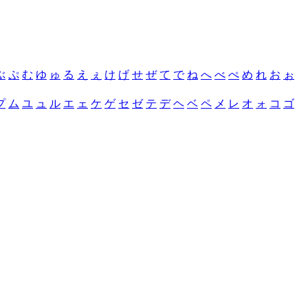
ぶ
ぷ
む
ゆ
ゅ
る
え
ぇ
け
げ
せ
ぜ
て
で
ね
へ
べ
ぺ
め
れ
お
ぉ
プ
ム
ユ
ュ
ル
エ
ェ
ケ
ゲ
セ
ゼ
テ
デ
ヘ
ベ
ペ
メ
レ
オ
ォ
コ
ゴ