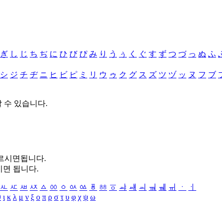
ぎ
し
じ
ち
ぢ
に
ひ
び
ぴ
み
り
う
ぅ
く
ぐ
す
ず
つ
づ
っ
ぬ
ふ
シ
ジ
チ
ヂ
ニ
ヒ
ビ
ピ
ミ
リ
ウ
ゥ
ク
グ
ス
ズ
ツ
ヅ
ッ
ヌ
フ
ブ
할 수 있습니다.
누르시면됩니다.
시면 됩니다.
ㅻ
ㅼ
ㅽ
ㅾ
ㅿ
ㆀ
ㆁ
ㆂ
ㆃ
ㆄ
ㆅ
ㆆ
ㆇ
ㆈ
ㆉ
ㆊ
ㆋ
ㆌ
ㆍ
ㆎ
θ
ι
κ
λ
μ
ν
ξ
ο
π
ρ
σ
τ
υ
φ
χ
ψ
ω