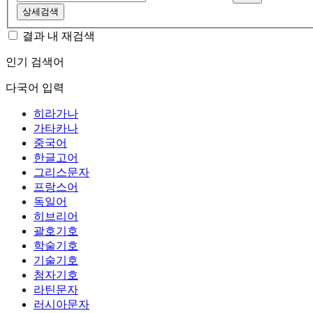
상세검색
결과 내 재검색
인기 검색어
다국어 입력
히라가나
가타카나
중국어
한글고어
그리스문자
프랑스어
독일어
히브리어
괄호기호
학술기호
기술기호
첨자기호
라틴문자
러시아문자