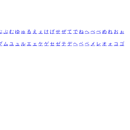
ぶ
ぷ
む
ゆ
ゅ
る
え
ぇ
け
げ
せ
ぜ
て
で
ね
へ
べ
ぺ
め
れ
お
ぉ
プ
ム
ユ
ュ
ル
エ
ェ
ケ
ゲ
セ
ゼ
テ
デ
ヘ
ベ
ペ
メ
レ
オ
ォ
コ
ゴ