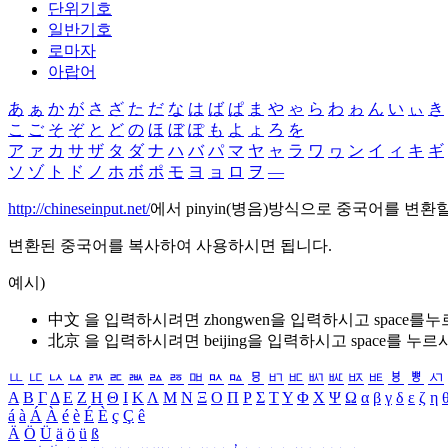
단위기호
일반기호
로마자
아랍어
あ
ぁ
か
が
さ
ざ
た
だ
な
は
ば
ぱ
ま
や
ゃ
ら
わ
ゎ
ん
い
ぃ
き
こ
ご
そ
ぞ
と
ど
の
ほ
ぼ
ぽ
も
よ
ょ
ろ
を
ア
ァ
カ
サ
ザ
タ
ダ
ナ
ハ
バ
パ
マ
ヤ
ャ
ラ
ワ
ヮ
ン
イ
ィ
キ
ギ
ソ
ゾ
ト
ド
ノ
ホ
ボ
ポ
モ
ヨ
ョ
ロ
ヲ
―
http://chineseinput.net/
에서 pinyin(병음)방식으로 중국어를 변환
변환된 중국어를 복사하여 사용하시면 됩니다.
예시)
中文 을 입력하시려면
zhongwen
을 입력하시고 space를
北京 을 입력하시려면
beijing
을 입력하시고 space를 누르
ㅥ
ㅦ
ㅧ
ㅨ
ㅩ
ㅪ
ㅫ
ㅬ
ㅭ
ㅮ
ㅯ
ㅰ
ㅱ
ㅲ
ㅳ
ㅴ
ㅵ
ㅶ
ㅷ
ㅸ
ㅹ
ㅺ
Α
Β
Γ
Δ
Ε
Ζ
Η
Θ
Ι
Κ
Λ
Μ
Ν
Ξ
Ο
Π
Ρ
Σ
Τ
Υ
Φ
Χ
Ψ
Ω
α
β
γ
δ
ε
ζ
η
á
à
Á
À
é
è
É
È
ç
Ç
ê
Ä
Ö
Ü
ä
ö
ü
ß