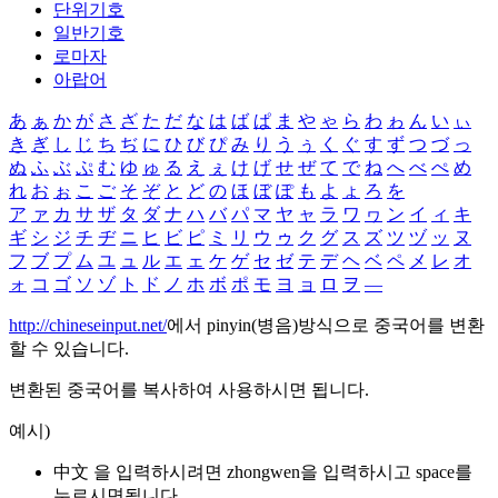
단위기호
일반기호
로마자
아랍어
あ
ぁ
か
が
さ
ざ
た
だ
な
は
ば
ぱ
ま
や
ゃ
ら
わ
ゎ
ん
い
ぃ
き
ぎ
し
じ
ち
ぢ
に
ひ
び
ぴ
み
り
う
ぅ
く
ぐ
す
ず
つ
づ
っ
ぬ
ふ
ぶ
ぷ
む
ゆ
ゅ
る
え
ぇ
け
げ
せ
ぜ
て
で
ね
へ
べ
ぺ
め
れ
お
ぉ
こ
ご
そ
ぞ
と
ど
の
ほ
ぼ
ぽ
も
よ
ょ
ろ
を
ア
ァ
カ
サ
ザ
タ
ダ
ナ
ハ
バ
パ
マ
ヤ
ャ
ラ
ワ
ヮ
ン
イ
ィ
キ
ギ
シ
ジ
チ
ヂ
ニ
ヒ
ビ
ピ
ミ
リ
ウ
ゥ
ク
グ
ス
ズ
ツ
ヅ
ッ
ヌ
フ
ブ
プ
ム
ユ
ュ
ル
エ
ェ
ケ
ゲ
セ
ゼ
テ
デ
ヘ
ベ
ペ
メ
レ
オ
ォ
コ
ゴ
ソ
ゾ
ト
ド
ノ
ホ
ボ
ポ
モ
ヨ
ョ
ロ
ヲ
―
http://chineseinput.net/
에서 pinyin(병음)방식으로 중국어를 변환
할 수 있습니다.
변환된 중국어를 복사하여 사용하시면 됩니다.
예시)
中文 을 입력하시려면
zhongwen
을 입력하시고 space를
누르시면됩니다.