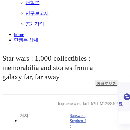
단행본
연구보고서
공개강의
home
단행본 상세
Star wars : 1,000 collectibles :
memorabilia and stories from a
galaxy far, far away
한글로보기
료
https://www.riss.kr/link?id=M12388102
저자
Sansweet,
Stephen J
;