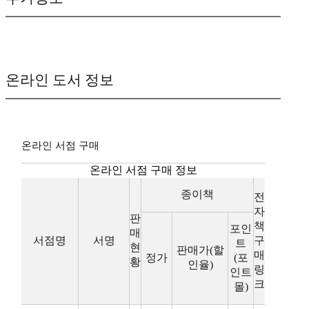
온라인 도서 정보
온라인 서점 구매
온라인 서점 구매 정보
종이책
전
자
판
책
포인
매
서점명
서명
구
트
현
판매가(할
매
정가
(포
황
인율)
링
인트
크
몰)