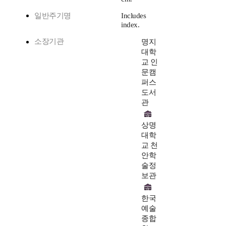
일반주기명
Includes
index.
소장기관
명지
대학
교 인
문캠
퍼스
도서
관
상명
대학
교 천
안학
술정
보관
한국
예술
종합