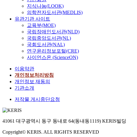
지식나눔(LOOK)
의학전자도서관(MEDLIS)
유관기관 사이트
교육부(MOE)
국립장애인도서관(NLD)
국립중앙도서관(NL)
국회도서관(NAL)
연구윤리정보포털(CRE)
사이언스온 (ScienceON)
이용약관
개인정보처리방침
개인정보 재동의
기관소개
저작물 게시중단요청
41061 대구광역시 동구 동내로 64(동내동1119) KERIS빌딩
Copyright© KERIS. ALL RIGHTS RESERVED