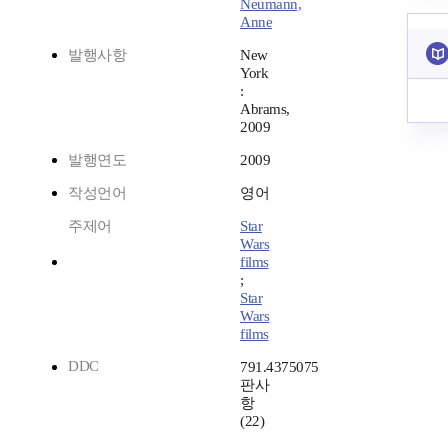
Neumann,
Anne
발행사항
New
York
:
Abrams,
2009
발행연도
2009
작성언어
영어
주제어
Star
Wars
films
;
Star
Wars
films
DDC
791.4375075
판사
항
(22)