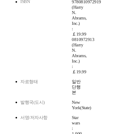
ISBN
9780810972919
(Harry
N.
Abrams,
Inc.)
:
￡19.99
0810972913
(Harry
N.
Abrams,
Inc.)
:
￡19.99
자료형태
일반
단행
본
발행국(도시)
New
York(State)
서명/저자사항
Star
wars
:
1,000