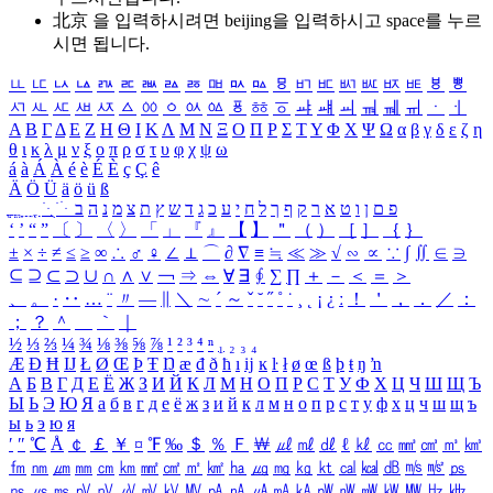
北京 을 입력하시려면
beijing
을 입력하시고 space를 누르
시면 됩니다.
ㅥ
ㅦ
ㅧ
ㅨ
ㅩ
ㅪ
ㅫ
ㅬ
ㅭ
ㅮ
ㅯ
ㅰ
ㅱ
ㅲ
ㅳ
ㅴ
ㅵ
ㅶ
ㅷ
ㅸ
ㅹ
ㅺ
ㅻ
ㅼ
ㅽ
ㅾ
ㅿ
ㆀ
ㆁ
ㆂ
ㆃ
ㆄ
ㆅ
ㆆ
ㆇ
ㆈ
ㆉ
ㆊ
ㆋ
ㆌ
ㆍ
ㆎ
Α
Β
Γ
Δ
Ε
Ζ
Η
Θ
Ι
Κ
Λ
Μ
Ν
Ξ
Ο
Π
Ρ
Σ
Τ
Υ
Φ
Χ
Ψ
Ω
α
β
γ
δ
ε
ζ
η
θ
ι
κ
λ
μ
ν
ξ
ο
π
ρ
σ
τ
υ
φ
χ
ψ
ω
á
à
Á
À
é
è
É
È
ç
Ç
ê
Ä
Ö
Ü
ä
ö
ü
ß
ְ
ֳ
ֲ
ֱ
ָ
ַ
ֵ
ֶ
ִ
ֹ
ּ
ֻ
ׂ
ׁ
ּ
ב
ה
נ
מ
צ
ת
ץ
ש
ד
ג
כ
ע
י
ח
ל
ך
ף
ק
ר
א
ט
ו
ן
ם
פ
‘
’
“
”
〔
〕
〈
〉
「
」
『
』
【
】
＂
（
）
［
］
｛
｝
±
×
÷
≠
≤
≥
∞
∴
♂
♀
∠
⊥
⌒
∂
∇
≡
≒
≪
≫
√
∽
∝
∵
∫
∬
∈
∋
⊆
⊇
⊂
⊃
∪
∩
∧
∨
￢
⇒
⇔
∀
∃
∮
∑
∏
＋
－
＜
＝
＞
、
。
·
‥
…
¨
〃
―
∥
＼
∼
´
～
ˇ
˘
˝
˚
˙
¸
˛
¡
¿
ː
！
＇
，
．
／
：
；
？
＾
＿
｀
｜
½
⅓
⅔
¼
¾
⅛
⅜
⅝
⅞
¹
²
³
⁴
ⁿ
₁
₂
₃
₄
Æ
Ð
Ħ
Ĳ
Ł
Ø
Œ
Þ
Ŧ
Ŋ
æ
đ
ð
ħ
ı
ĳ
ĸ
ŀ
ł
ø
œ
ß
þ
ŧ
ŋ
ŉ
А
Б
В
Г
Д
Е
Ё
Ж
З
И
Й
К
Л
М
Н
О
П
Р
С
Т
У
Ф
Х
Ц
Ч
Ш
Щ
Ъ
Ы
Ь
Э
Ю
Я
а
б
в
г
д
е
ё
ж
з
и
й
к
л
м
н
о
п
р
с
т
у
ф
х
ц
ч
ш
щ
ъ
ы
ь
э
ю
я
′
″
℃
Å
￠
￡
￥
¤
℉
‰
＄
％
Ｆ
￦
㎕
㎖
㎗
ℓ
㎘
㏄
㎣
㎤
㎥
㎦
㎙
㎚
㎛
㎜
㎝
㎞
㎟
㎠
㎡
㎢
㏊
㎍
㎎
㎏
㏏
㎈
㎉
㏈
㎧
㎨
㎰
㎱
㎲
㎳
㎴
㎵
㎶
㎷
㎸
㎹
㎀
㎁
㎂
㎃
㎄
㎺
㎻
㎽
㎾
㎿
㎐
㎑