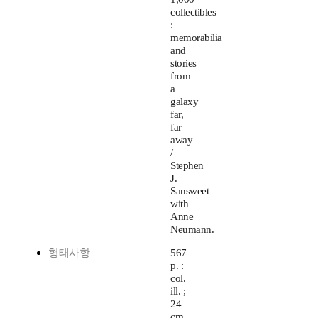
collectibles
:
memorabilia
and
stories
from
a
galaxy
far,
far
away
/
Stephen
J.
Sansweet
with
Anne
Neumann.
형태사항
567
p. :
col.
ill. ;
24
cm.