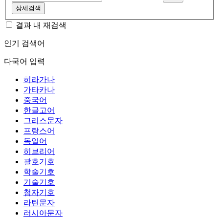
상세검색
결과 내 재검색
인기 검색어
다국어 입력
히라가나
가타카나
중국어
한글고어
그리스문자
프랑스어
독일어
히브리어
괄호기호
학술기호
기술기호
첨자기호
라틴문자
러시아문자