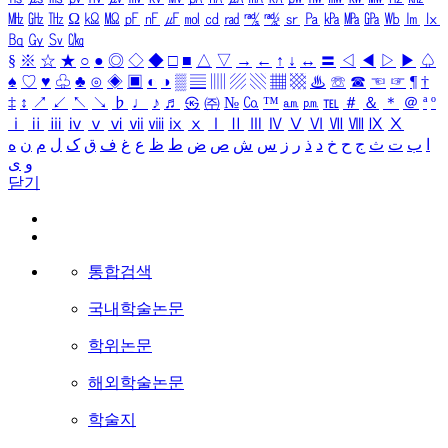
㎒
㎓
㎔
Ω
㏀
㏁
㎊
㎋
㎌
㏖
㏅
㎭
㎮
㎯
㏛
㎩
㎪
㎫
㎬
㏝
㏐
㏓
㏃
㏉
㏜
㏆
§
※
☆
★
○
●
◎
◇
◆
□
■
△
▽
→
←
↑
↓
↔
〓
◁
◀
▷
▶
♤
♠
♡
♥
♧
♣
⊙
◈
▣
◐
◑
▒
▤
▥
▨
▧
▦
▩
♨
☏
☎
☜
☞
¶
†
‡
↕
↗
↙
↖
↘
♭
♩
♪
♬
㉿
㈜
№
㏇
™
㏂
㏘
℡
＃
＆
＊
＠
ª
º
ⅰ
ⅱ
ⅲ
ⅳ
ⅴ
ⅵ
ⅶ
ⅷ
ⅸ
ⅹ
Ⅰ
Ⅱ
Ⅲ
Ⅳ
Ⅴ
Ⅵ
Ⅶ
Ⅷ
Ⅸ
Ⅹ
ا
ب
ت
ث
ج
ح
خ
د
ذ
ر
ز
س
ش
ص
ض
ط
ظ
ع
غ
ف
ق
ک
ل
م
ن
ه
و
ی
닫기
통합검색
국내학술논문
학위논문
해외학술논문
학술지