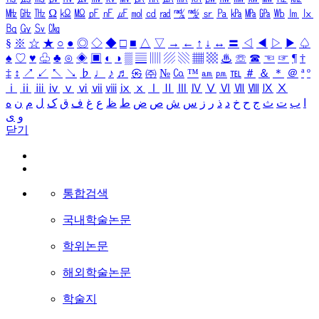
㎒
㎓
㎔
Ω
㏀
㏁
㎊
㎋
㎌
㏖
㏅
㎭
㎮
㎯
㏛
㎩
㎪
㎫
㎬
㏝
㏐
㏓
㏃
㏉
㏜
㏆
§
※
☆
★
○
●
◎
◇
◆
□
■
△
▽
→
←
↑
↓
↔
〓
◁
◀
▷
▶
♤
♠
♡
♥
♧
♣
⊙
◈
▣
◐
◑
▒
▤
▥
▨
▧
▦
▩
♨
☏
☎
☜
☞
¶
†
‡
↕
↗
↙
↖
↘
♭
♩
♪
♬
㉿
㈜
№
㏇
™
㏂
㏘
℡
＃
＆
＊
＠
ª
º
ⅰ
ⅱ
ⅲ
ⅳ
ⅴ
ⅵ
ⅶ
ⅷ
ⅸ
ⅹ
Ⅰ
Ⅱ
Ⅲ
Ⅳ
Ⅴ
Ⅵ
Ⅶ
Ⅷ
Ⅸ
Ⅹ
ا
ب
ت
ث
ج
ح
خ
د
ذ
ر
ز
س
ش
ص
ض
ط
ظ
ع
غ
ف
ق
ک
ل
م
ن
ه
و
ی
닫기
통합검색
국내학술논문
학위논문
해외학술논문
학술지