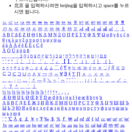
北京 을 입력하시려면
beijing
을 입력하시고 space를 누르
시면 됩니다.
ㅥ
ㅦ
ㅧ
ㅨ
ㅩ
ㅪ
ㅫ
ㅬ
ㅭ
ㅮ
ㅯ
ㅰ
ㅱ
ㅲ
ㅳ
ㅴ
ㅵ
ㅶ
ㅷ
ㅸ
ㅹ
ㅺ
ㅻ
ㅼ
ㅽ
ㅾ
ㅿ
ㆀ
ㆁ
ㆂ
ㆃ
ㆄ
ㆅ
ㆆ
ㆇ
ㆈ
ㆉ
ㆊ
ㆋ
ㆌ
ㆍ
ㆎ
Α
Β
Γ
Δ
Ε
Ζ
Η
Θ
Ι
Κ
Λ
Μ
Ν
Ξ
Ο
Π
Ρ
Σ
Τ
Υ
Φ
Χ
Ψ
Ω
α
β
γ
δ
ε
ζ
η
θ
ι
κ
λ
μ
ν
ξ
ο
π
ρ
σ
τ
υ
φ
χ
ψ
ω
á
à
Á
À
é
è
É
È
ç
Ç
ê
Ä
Ö
Ü
ä
ö
ü
ß
ְ
ֳ
ֲ
ֱ
ָ
ַ
ֵ
ֶ
ִ
ֹ
ּ
ֻ
ׂ
ׁ
ּ
ב
ה
נ
מ
צ
ת
ץ
ש
ד
ג
כ
ע
י
ח
ל
ך
ף
ק
ר
א
ט
ו
ן
ם
פ
‘
’
“
”
〔
〕
〈
〉
「
」
『
』
【
】
＂
（
）
［
］
｛
｝
±
×
÷
≠
≤
≥
∞
∴
♂
♀
∠
⊥
⌒
∂
∇
≡
≒
≪
≫
√
∽
∝
∵
∫
∬
∈
∋
⊆
⊇
⊂
⊃
∪
∩
∧
∨
￢
⇒
⇔
∀
∃
∮
∑
∏
＋
－
＜
＝
＞
、
。
·
‥
…
¨
〃
―
∥
＼
∼
´
～
ˇ
˘
˝
˚
˙
¸
˛
¡
¿
ː
！
＇
，
．
／
：
；
？
＾
＿
｀
｜
½
⅓
⅔
¼
¾
⅛
⅜
⅝
⅞
¹
²
³
⁴
ⁿ
₁
₂
₃
₄
Æ
Ð
Ħ
Ĳ
Ł
Ø
Œ
Þ
Ŧ
Ŋ
æ
đ
ð
ħ
ı
ĳ
ĸ
ŀ
ł
ø
œ
ß
þ
ŧ
ŋ
ŉ
А
Б
В
Г
Д
Е
Ё
Ж
З
И
Й
К
Л
М
Н
О
П
Р
С
Т
У
Ф
Х
Ц
Ч
Ш
Щ
Ъ
Ы
Ь
Э
Ю
Я
а
б
в
г
д
е
ё
ж
з
и
й
к
л
м
н
о
п
р
с
т
у
ф
х
ц
ч
ш
щ
ъ
ы
ь
э
ю
я
′
″
℃
Å
￠
￡
￥
¤
℉
‰
＄
％
Ｆ
￦
㎕
㎖
㎗
ℓ
㎘
㏄
㎣
㎤
㎥
㎦
㎙
㎚
㎛
㎜
㎝
㎞
㎟
㎠
㎡
㎢
㏊
㎍
㎎
㎏
㏏
㎈
㎉
㏈
㎧
㎨
㎰
㎱
㎲
㎳
㎴
㎵
㎶
㎷
㎸
㎹
㎀
㎁
㎂
㎃
㎄
㎺
㎻
㎽
㎾
㎿
㎐
㎑