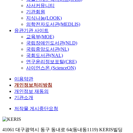
사서커뮤니티
기관회원
지식나눔(LOOK)
의학전자도서관(MEDLIS)
유관기관 사이트
교육부(MOE)
국립장애인도서관(NLD)
국립중앙도서관(NL)
국회도서관(NAL)
연구윤리정보포털(CRE)
사이언스온 (ScienceON)
이용약관
개인정보처리방침
개인정보 재동의
기관소개
저작물 게시중단요청
41061 대구광역시 동구 동내로 64(동내동1119) KERIS빌딩