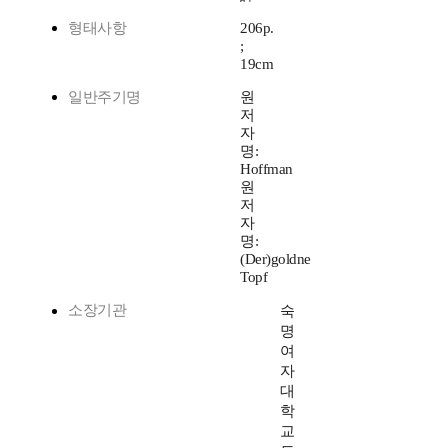
형태사항
206p.
;
19cm
일반주기명
원
저
자
명:
Hoffman
원
저
자
명:
(Der)goldne
Topf
소장기관
숙
명
여
자
대
학
교