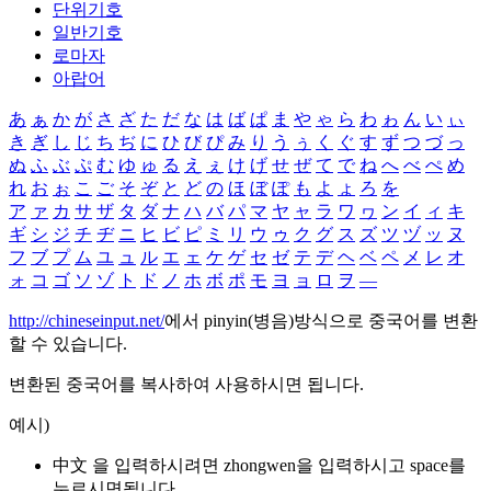
단위기호
일반기호
로마자
아랍어
あ
ぁ
か
が
さ
ざ
た
だ
な
は
ば
ぱ
ま
や
ゃ
ら
わ
ゎ
ん
い
ぃ
き
ぎ
し
じ
ち
ぢ
に
ひ
び
ぴ
み
り
う
ぅ
く
ぐ
す
ず
つ
づ
っ
ぬ
ふ
ぶ
ぷ
む
ゆ
ゅ
る
え
ぇ
け
げ
せ
ぜ
て
で
ね
へ
べ
ぺ
め
れ
お
ぉ
こ
ご
そ
ぞ
と
ど
の
ほ
ぼ
ぽ
も
よ
ょ
ろ
を
ア
ァ
カ
サ
ザ
タ
ダ
ナ
ハ
バ
パ
マ
ヤ
ャ
ラ
ワ
ヮ
ン
イ
ィ
キ
ギ
シ
ジ
チ
ヂ
ニ
ヒ
ビ
ピ
ミ
リ
ウ
ゥ
ク
グ
ス
ズ
ツ
ヅ
ッ
ヌ
フ
ブ
プ
ム
ユ
ュ
ル
エ
ェ
ケ
ゲ
セ
ゼ
テ
デ
ヘ
ベ
ペ
メ
レ
オ
ォ
コ
ゴ
ソ
ゾ
ト
ド
ノ
ホ
ボ
ポ
モ
ヨ
ョ
ロ
ヲ
―
http://chineseinput.net/
에서 pinyin(병음)방식으로 중국어를 변환
할 수 있습니다.
변환된 중국어를 복사하여 사용하시면 됩니다.
예시)
中文 을 입력하시려면
zhongwen
을 입력하시고 space를
누르시면됩니다.