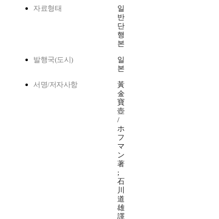
자료형태
일
반
단
행
본
발행국(도시)
일
본
서명/저자사항
黃
金
寶
壺
/
ホ
フ
マ
ン
著
;
石
川
道
雄
譯