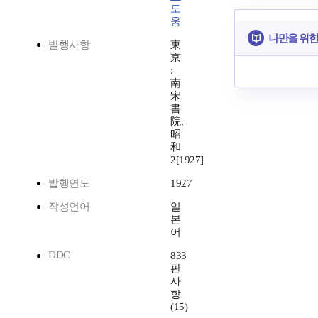
도
웅
나만을 위한
발행사항
東
京
:
南
宋
書
院,
昭
和
2[1927]
발행연도
1927
작성언어
일
본
어
DDC
833
판
사
항
(15)