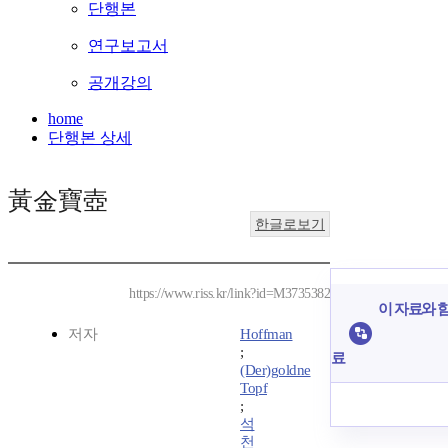
단행본
연구보고서
공개강의
home
단행본 상세
黃金寶壺
한글로보기
https://www.riss.kr/link?id=M3735382
이 자료와 함
저자
Hoffman
;
료
(Der)goldne
Topf
;
석
천