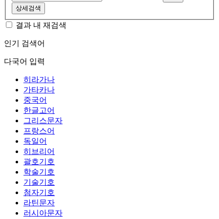
상세검색
결과 내 재검색
인기 검색어
다국어 입력
히라가나
가타카나
중국어
한글고어
그리스문자
프랑스어
독일어
히브리어
괄호기호
학술기호
기술기호
첨자기호
라틴문자
러시아문자