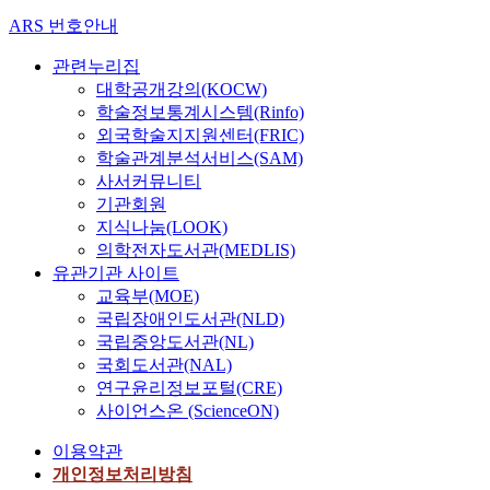
ARS 번호안내
관련누리집
대학공개강의(KOCW)
학술정보통계시스템(Rinfo)
외국학술지지원센터(FRIC)
학술관계분석서비스(SAM)
사서커뮤니티
기관회원
지식나눔(LOOK)
의학전자도서관(MEDLIS)
유관기관 사이트
교육부(MOE)
국립장애인도서관(NLD)
국립중앙도서관(NL)
국회도서관(NAL)
연구윤리정보포털(CRE)
사이언스온 (ScienceON)
이용약관
개인정보처리방침