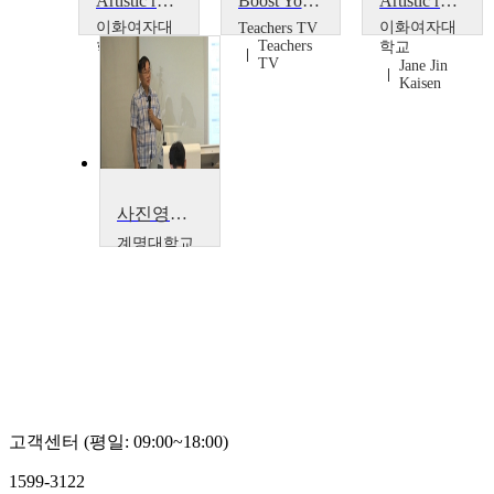
Artistic robotic drawing on large, non-planar canvas
Boost Your Teaching: Tips for Better Digital Photography
Artistic research as a means to critically translate perceptions of transnational adoption
이화여자대
이화여자대
Teachers TV
Teachers
학교
학교
TV
Jane Jin
김영준
Kaisen
사진영상론
계명대학교
이상식
고객센터 (평일: 09:00~18:00)
1599-3122