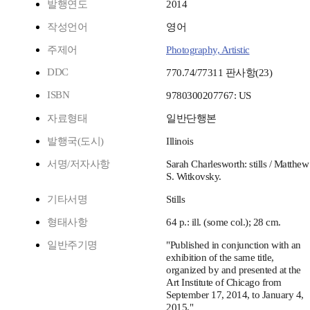
발행연도
2014
작성언어
영어
주제어
Photography, Artistic
DDC
770.74/77311 판사항(23)
ISBN
9780300207767: US
자료형태
일반단행본
발행국(도시)
Illinois
서명/저자사항
Sarah Charlesworth: stills / Matthew
S. Witkovsky.
기타서명
Stills
형태사항
64 p.: ill. (some col.); 28 cm.
일반주기명
"Published in conjunction with an
exhibition of the same title,
organized by and presented at the
Art Institute of Chicago from
September 17, 2014, to January 4,
2015."