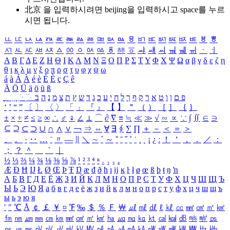
北京 을 입력하시려면
beijing
을 입력하시고 space를 누르
시면 됩니다.
ㅥ
ㅦ
ㅧ
ㅨ
ㅩ
ㅪ
ㅫ
ㅬ
ㅭ
ㅮ
ㅯ
ㅰ
ㅱ
ㅲ
ㅳ
ㅴ
ㅵ
ㅶ
ㅷ
ㅸ
ㅹ
ㅺ
ㅻ
ㅼ
ㅽ
ㅾ
ㅿ
ㆀ
ㆁ
ㆂ
ㆃ
ㆄ
ㆅ
ㆆ
ㆇ
ㆈ
ㆉ
ㆊ
ㆋ
ㆌ
ㆍ
ㆎ
Α
Β
Γ
Δ
Ε
Ζ
Η
Θ
Ι
Κ
Λ
Μ
Ν
Ξ
Ο
Π
Ρ
Σ
Τ
Υ
Φ
Χ
Ψ
Ω
α
β
γ
δ
ε
ζ
η
θ
ι
κ
λ
μ
ν
ξ
ο
π
ρ
σ
τ
υ
φ
χ
ψ
ω
á
à
Á
À
é
è
É
È
ç
Ç
ê
Ä
Ö
Ü
ä
ö
ü
ß
ְ
ֳ
ֲ
ֱ
ָ
ַ
ֵ
ֶ
ִ
ֹ
ּ
ֻ
ׂ
ׁ
ּ
ב
ה
נ
מ
צ
ת
ץ
ש
ד
ג
כ
ע
י
ח
ל
ך
ף
ק
ר
א
ט
ו
ן
ם
פ
‘
’
“
”
〔
〕
〈
〉
「
」
『
』
【
】
＂
（
）
［
］
｛
｝
±
×
÷
≠
≤
≥
∞
∴
♂
♀
∠
⊥
⌒
∂
∇
≡
≒
≪
≫
√
∽
∝
∵
∫
∬
∈
∋
⊆
⊇
⊂
⊃
∪
∩
∧
∨
￢
⇒
⇔
∀
∃
∮
∑
∏
＋
－
＜
＝
＞
、
。
·
‥
…
¨
〃
―
∥
＼
∼
´
～
ˇ
˘
˝
˚
˙
¸
˛
¡
¿
ː
！
＇
，
．
／
：
；
？
＾
＿
｀
｜
½
⅓
⅔
¼
¾
⅛
⅜
⅝
⅞
¹
²
³
⁴
ⁿ
₁
₂
₃
₄
Æ
Ð
Ħ
Ĳ
Ł
Ø
Œ
Þ
Ŧ
Ŋ
æ
đ
ð
ħ
ı
ĳ
ĸ
ŀ
ł
ø
œ
ß
þ
ŧ
ŋ
ŉ
А
Б
В
Г
Д
Е
Ё
Ж
З
И
Й
К
Л
М
Н
О
П
Р
С
Т
У
Ф
Х
Ц
Ч
Ш
Щ
Ъ
Ы
Ь
Э
Ю
Я
а
б
в
г
д
е
ё
ж
з
и
й
к
л
м
н
о
п
р
с
т
у
ф
х
ц
ч
ш
щ
ъ
ы
ь
э
ю
я
′
″
℃
Å
￠
￡
￥
¤
℉
‰
＄
％
Ｆ
￦
㎕
㎖
㎗
ℓ
㎘
㏄
㎣
㎤
㎥
㎦
㎙
㎚
㎛
㎜
㎝
㎞
㎟
㎠
㎡
㎢
㏊
㎍
㎎
㎏
㏏
㎈
㎉
㏈
㎧
㎨
㎰
㎱
㎲
㎳
㎴
㎵
㎶
㎷
㎸
㎹
㎀
㎁
㎂
㎃
㎄
㎺
㎻
㎽
㎾
㎿
㎐
㎑