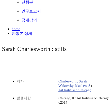
단행본
연구보고서
공개강의
home
단행본 상세
Sarah Charlesworth : stills
저자
Charlesworth, Sarah
;
Witkovsky, Matthew S
;
Art Institute of Chicago
발행사항
Chicago, IL: Art Institute of Chicago
c2014