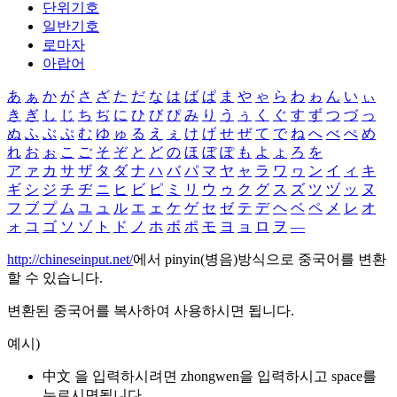
단위기호
일반기호
로마자
아랍어
あ
ぁ
か
が
さ
ざ
た
だ
な
は
ば
ぱ
ま
や
ゃ
ら
わ
ゎ
ん
い
ぃ
き
ぎ
し
じ
ち
ぢ
に
ひ
び
ぴ
み
り
う
ぅ
く
ぐ
す
ず
つ
づ
っ
ぬ
ふ
ぶ
ぷ
む
ゆ
ゅ
る
え
ぇ
け
げ
せ
ぜ
て
で
ね
へ
べ
ぺ
め
れ
お
ぉ
こ
ご
そ
ぞ
と
ど
の
ほ
ぼ
ぽ
も
よ
ょ
ろ
を
ア
ァ
カ
サ
ザ
タ
ダ
ナ
ハ
バ
パ
マ
ヤ
ャ
ラ
ワ
ヮ
ン
イ
ィ
キ
ギ
シ
ジ
チ
ヂ
ニ
ヒ
ビ
ピ
ミ
リ
ウ
ゥ
ク
グ
ス
ズ
ツ
ヅ
ッ
ヌ
フ
ブ
プ
ム
ユ
ュ
ル
エ
ェ
ケ
ゲ
セ
ゼ
テ
デ
ヘ
ベ
ペ
メ
レ
オ
ォ
コ
ゴ
ソ
ゾ
ト
ド
ノ
ホ
ボ
ポ
モ
ヨ
ョ
ロ
ヲ
―
http://chineseinput.net/
에서 pinyin(병음)방식으로 중국어를 변환
할 수 있습니다.
변환된 중국어를 복사하여 사용하시면 됩니다.
예시)
中文 을 입력하시려면
zhongwen
을 입력하시고 space를
누르시면됩니다.