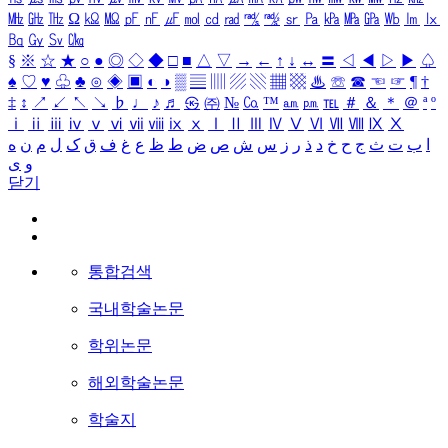
㎒
㎓
㎔
Ω
㏀
㏁
㎊
㎋
㎌
㏖
㏅
㎭
㎮
㎯
㏛
㎩
㎪
㎫
㎬
㏝
㏐
㏓
㏃
㏉
㏜
㏆
§
※
☆
★
○
●
◎
◇
◆
□
■
△
▽
→
←
↑
↓
↔
〓
◁
◀
▷
▶
♤
♠
♡
♥
♧
♣
⊙
◈
▣
◐
◑
▒
▤
▥
▨
▧
▦
▩
♨
☏
☎
☜
☞
¶
†
‡
↕
↗
↙
↖
↘
♭
♩
♪
♬
㉿
㈜
№
㏇
™
㏂
㏘
℡
＃
＆
＊
＠
ª
º
ⅰ
ⅱ
ⅲ
ⅳ
ⅴ
ⅵ
ⅶ
ⅷ
ⅸ
ⅹ
Ⅰ
Ⅱ
Ⅲ
Ⅳ
Ⅴ
Ⅵ
Ⅶ
Ⅷ
Ⅸ
Ⅹ
ا
ب
ت
ث
ج
ح
خ
د
ذ
ر
ز
س
ش
ص
ض
ط
ظ
ع
غ
ف
ق
ک
ل
م
ن
ه
و
ی
닫기
통합검색
국내학술논문
학위논문
해외학술논문
학술지