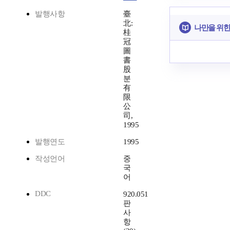
발행사항
臺
北:
나만을 위한
桂
冠
圖
書
股
분
有
限
公
司,
1995
발행연도
1995
작성언어
중
국
어
DDC
920.051
판
사
항