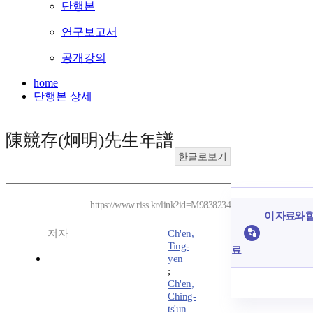
단행본
연구보고서
공개강의
home
단행본 상세
陳競存(炯明)先生年譜
한글로보기
https://www.riss.kr/link?id=M9838234
이 자료와 함
저자
Ch'en,
Ting-
료
yen
;
Ch'en,
Ching-
ts'un