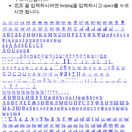
北京 을 입력하시려면
beijing
을 입력하시고 space를 누르
시면 됩니다.
ㅥ
ㅦ
ㅧ
ㅨ
ㅩ
ㅪ
ㅫ
ㅬ
ㅭ
ㅮ
ㅯ
ㅰ
ㅱ
ㅲ
ㅳ
ㅴ
ㅵ
ㅶ
ㅷ
ㅸ
ㅹ
ㅺ
ㅻ
ㅼ
ㅽ
ㅾ
ㅿ
ㆀ
ㆁ
ㆂ
ㆃ
ㆄ
ㆅ
ㆆ
ㆇ
ㆈ
ㆉ
ㆊ
ㆋ
ㆌ
ㆍ
ㆎ
Α
Β
Γ
Δ
Ε
Ζ
Η
Θ
Ι
Κ
Λ
Μ
Ν
Ξ
Ο
Π
Ρ
Σ
Τ
Υ
Φ
Χ
Ψ
Ω
α
β
γ
δ
ε
ζ
η
θ
ι
κ
λ
μ
ν
ξ
ο
π
ρ
σ
τ
υ
φ
χ
ψ
ω
á
à
Á
À
é
è
É
È
ç
Ç
ê
Ä
Ö
Ü
ä
ö
ü
ß
ְ
ֳ
ֲ
ֱ
ָ
ַ
ֵ
ֶ
ִ
ֹ
ּ
ֻ
ׂ
ׁ
ּ
ב
ה
נ
מ
צ
ת
ץ
ש
ד
ג
כ
ע
י
ח
ל
ך
ף
ק
ר
א
ט
ו
ן
ם
פ
‘
’
“
”
〔
〕
〈
〉
「
」
『
』
【
】
＂
（
）
［
］
｛
｝
±
×
÷
≠
≤
≥
∞
∴
♂
♀
∠
⊥
⌒
∂
∇
≡
≒
≪
≫
√
∽
∝
∵
∫
∬
∈
∋
⊆
⊇
⊂
⊃
∪
∩
∧
∨
￢
⇒
⇔
∀
∃
∮
∑
∏
＋
－
＜
＝
＞
、
。
·
‥
…
¨
〃
―
∥
＼
∼
´
～
ˇ
˘
˝
˚
˙
¸
˛
¡
¿
ː
！
＇
，
．
／
：
；
？
＾
＿
｀
｜
½
⅓
⅔
¼
¾
⅛
⅜
⅝
⅞
¹
²
³
⁴
ⁿ
₁
₂
₃
₄
Æ
Ð
Ħ
Ĳ
Ł
Ø
Œ
Þ
Ŧ
Ŋ
æ
đ
ð
ħ
ı
ĳ
ĸ
ŀ
ł
ø
œ
ß
þ
ŧ
ŋ
ŉ
А
Б
В
Г
Д
Е
Ё
Ж
З
И
Й
К
Л
М
Н
О
П
Р
С
Т
У
Ф
Х
Ц
Ч
Ш
Щ
Ъ
Ы
Ь
Э
Ю
Я
а
б
в
г
д
е
ё
ж
з
и
й
к
л
м
н
о
п
р
с
т
у
ф
х
ц
ч
ш
щ
ъ
ы
ь
э
ю
я
′
″
℃
Å
￠
￡
￥
¤
℉
‰
＄
％
Ｆ
￦
㎕
㎖
㎗
ℓ
㎘
㏄
㎣
㎤
㎥
㎦
㎙
㎚
㎛
㎜
㎝
㎞
㎟
㎠
㎡
㎢
㏊
㎍
㎎
㎏
㏏
㎈
㎉
㏈
㎧
㎨
㎰
㎱
㎲
㎳
㎴
㎵
㎶
㎷
㎸
㎹
㎀
㎁
㎂
㎃
㎄
㎺
㎻
㎽
㎾
㎿
㎐
㎑