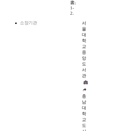
書;
1-
2.
소장기관
서
울
대
학
교
중
앙
도
서
관
충
남
대
학
교
도