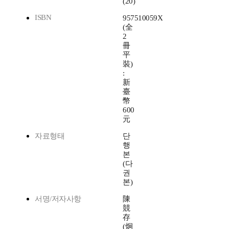
(20)
ISBN
957510059X
(全
2
冊
平
裝)
:
新
臺
幣
600
元
자료형태
단
행
본
(다
권
본)
서명/저자사항
陳
競
存
(炯