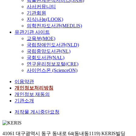
학술관계분석서비스(SAM)
사서커뮤니티
기관회원
지식나눔(LOOK)
의학전자도서관(MEDLIS)
유관기관 사이트
교육부(MOE)
국립장애인도서관(NLD)
국립중앙도서관(NL)
국회도서관(NAL)
연구윤리정보포털(CRE)
사이언스온 (ScienceON)
이용약관
개인정보처리방침
개인정보 재동의
기관소개
저작물 게시중단요청
41061 대구광역시 동구 동내로 64(동내동1119) KERIS빌딩