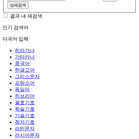
상세검색
결과 내 재검색
인기 검색어
다국어 입력
히라가나
가타카나
중국어
한글고어
그리스문자
프랑스어
독일어
히브리어
괄호기호
학술기호
기술기호
첨자기호
라틴문자
러시아문자