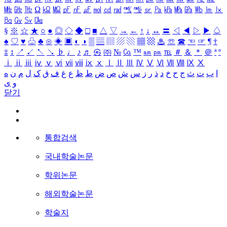
㎒
㎓
㎔
Ω
㏀
㏁
㎊
㎋
㎌
㏖
㏅
㎭
㎮
㎯
㏛
㎩
㎪
㎫
㎬
㏝
㏐
㏓
㏃
㏉
㏜
㏆
§
※
☆
★
○
●
◎
◇
◆
□
■
△
▽
→
←
↑
↓
↔
〓
◁
◀
▷
▶
♤
♠
♡
♥
♧
♣
⊙
◈
▣
◐
◑
▒
▤
▥
▨
▧
▦
▩
♨
☏
☎
☜
☞
¶
†
‡
↕
↗
↙
↖
↘
♭
♩
♪
♬
㉿
㈜
№
㏇
™
㏂
㏘
℡
＃
＆
＊
＠
ª
º
ⅰ
ⅱ
ⅲ
ⅳ
ⅴ
ⅵ
ⅶ
ⅷ
ⅸ
ⅹ
Ⅰ
Ⅱ
Ⅲ
Ⅳ
Ⅴ
Ⅵ
Ⅶ
Ⅷ
Ⅸ
Ⅹ
ا
ب
ت
ث
ج
ح
خ
د
ذ
ر
ز
س
ش
ص
ض
ط
ظ
ع
غ
ف
ق
ک
ل
م
ن
ه
و
ی
닫기
통합검색
국내학술논문
학위논문
해외학술논문
학술지