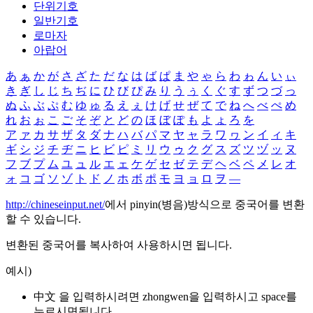
단위기호
일반기호
로마자
아랍어
あ
ぁ
か
が
さ
ざ
た
だ
な
は
ば
ぱ
ま
や
ゃ
ら
わ
ゎ
ん
い
ぃ
き
ぎ
し
じ
ち
ぢ
に
ひ
び
ぴ
み
り
う
ぅ
く
ぐ
す
ず
つ
づ
っ
ぬ
ふ
ぶ
ぷ
む
ゆ
ゅ
る
え
ぇ
け
げ
せ
ぜ
て
で
ね
へ
べ
ぺ
め
れ
お
ぉ
こ
ご
そ
ぞ
と
ど
の
ほ
ぼ
ぽ
も
よ
ょ
ろ
を
ア
ァ
カ
サ
ザ
タ
ダ
ナ
ハ
バ
パ
マ
ヤ
ャ
ラ
ワ
ヮ
ン
イ
ィ
キ
ギ
シ
ジ
チ
ヂ
ニ
ヒ
ビ
ピ
ミ
リ
ウ
ゥ
ク
グ
ス
ズ
ツ
ヅ
ッ
ヌ
フ
ブ
プ
ム
ユ
ュ
ル
エ
ェ
ケ
ゲ
セ
ゼ
テ
デ
ヘ
ベ
ペ
メ
レ
オ
ォ
コ
ゴ
ソ
ゾ
ト
ド
ノ
ホ
ボ
ポ
モ
ヨ
ョ
ロ
ヲ
―
http://chineseinput.net/
에서 pinyin(병음)방식으로 중국어를 변환
할 수 있습니다.
변환된 중국어를 복사하여 사용하시면 됩니다.
예시)
中文 을 입력하시려면
zhongwen
을 입력하시고 space를
누르시면됩니다.