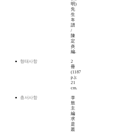
明)
先
生
年
譜
/
陳
定
炎
編.
형태사항
2
冊
(1187
p.);
21
cm.
총서사항
李
敖
主
編
求
是
叢