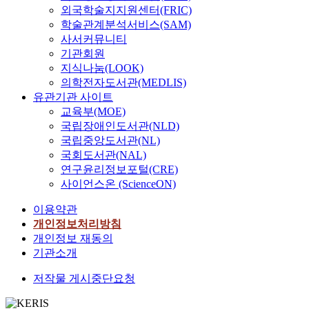
억,
병
외국학술지지원센터(FRIC)
오
옥,
학술관계분석서비스(SAM)
방
남
사서커뮤니티
식,
성
기관회원
최
현,
진
지식나눔(LOOK)
박
봉,
의학전자도서관(MEDLIS)
보
배
경,
유관기관 사이트
정
이
교육부(MOE)
훈,
한
국립장애인도서관(NLD)
이
나,
국립중앙도서관(NL)
은
김
우,
국회도서관(NAL)
신
김
연구윤리정보포털(CRE)
웅,
철
이
사이언스온 (ScienceON)
홍,
상
서
일,
이용약관
원
이
개인정보처리방침
모,
창
개인정보 재동의
이
호,
창
기관소개
고
호,
재
고
저작물 게시중단요청
길,
재
김
길,
은