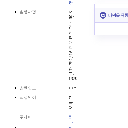
량
발행사항
서
나만을 위한
울:
대
건
신
학
대
학
전
망
편
집
부,
1979
발행연도
1979
작성언어
한
국
어
주제어
하
나
님