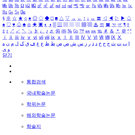
㎒
㎓
㎔
Ω
㏀
㏁
㎊
㎋
㎌
㏖
㏅
㎭
㎮
㎯
㏛
㎩
㎪
㎫
㎬
㏝
㏐
㏓
㏃
㏉
㏜
㏆
§
※
☆
★
○
●
◎
◇
◆
□
■
△
▽
→
←
↑
↓
↔
〓
◁
◀
▷
▶
♤
♠
♡
♥
♧
♣
⊙
◈
▣
◐
◑
▒
▤
▥
▨
▧
▦
▩
♨
☏
☎
☜
☞
¶
†
‡
↕
↗
↙
↖
↘
♭
♩
♪
♬
㉿
㈜
№
㏇
™
㏂
㏘
℡
＃
＆
＊
＠
ª
º
ⅰ
ⅱ
ⅲ
ⅳ
ⅴ
ⅵ
ⅶ
ⅷ
ⅸ
ⅹ
Ⅰ
Ⅱ
Ⅲ
Ⅳ
Ⅴ
Ⅵ
Ⅶ
Ⅷ
Ⅸ
Ⅹ
ا
ب
ت
ث
ج
ح
خ
د
ذ
ر
ز
س
ش
ص
ض
ط
ظ
ع
غ
ف
ق
ک
ل
م
ن
ه
و
ی
닫기
통합검색
국내학술논문
학위논문
해외학술논문
학술지