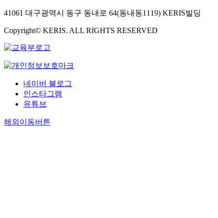
김
혜,
은
41061 대구광역시 동구 동내로 64(동내동1119) KERIS빌딩
신
혜,
옥
신
Copyright© KERIS. ALL RIGHTS RESERVED
수,
옥
송
수,
용
백
원,
충
김
현,
도
김
네이버 블로그
훈,
도
인스타그램
박
훈,
경
유튜브
안
수,
교
최
해외이동버튼
성,
영
장
근,
신
서
근,
원
이
모,
병
김
옥,
태
변
섭,
창
김
욱,
철
박
홍,