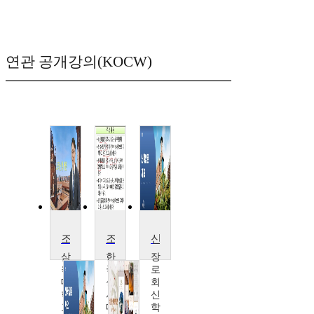
연관 공개강의(KOCW)
조직신학
조직신학I
신학입문
삼
한
장
육
국
로
대
성
회
학
서
신
교
대
학