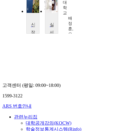
제
학
대
해
교
학
종
유
교
정
배
선
정
신학입문
실천신학입문
훈,
장
서
오
로
울
방
회
신
식,
신
학
이
학
대
상
대
학
억,
학
교
최
교
김
진
박
형
봉,
경
락
신
고객센터 (평일: 09:00~18:00)
수,
형
고
섭,
1599-3122
원
고
석,
원
ARS 번호안내
신
석,
형
장
관련누리집
섭,
신
이
대학공개강의(KOCW)
근,
상
학술정보통계시스템(Rinfo)
이