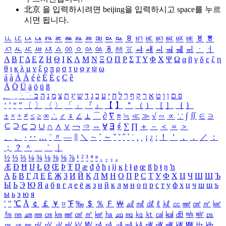
北京 을 입력하시려면
beijing
을 입력하시고 space를 누르
시면 됩니다.
ㅥ
ㅦ
ㅧ
ㅨ
ㅩ
ㅪ
ㅫ
ㅬ
ㅭ
ㅮ
ㅯ
ㅰ
ㅱ
ㅲ
ㅳ
ㅴ
ㅵ
ㅶ
ㅷ
ㅸ
ㅹ
ㅺ
ㅻ
ㅼ
ㅽ
ㅾ
ㅿ
ㆀ
ㆁ
ㆂ
ㆃ
ㆄ
ㆅ
ㆆ
ㆇ
ㆈ
ㆉ
ㆊ
ㆋ
ㆌ
ㆍ
ㆎ
Α
Β
Γ
Δ
Ε
Ζ
Η
Θ
Ι
Κ
Λ
Μ
Ν
Ξ
Ο
Π
Ρ
Σ
Τ
Υ
Φ
Χ
Ψ
Ω
α
β
γ
δ
ε
ζ
η
θ
ι
κ
λ
μ
ν
ξ
ο
π
ρ
σ
τ
υ
φ
χ
ψ
ω
á
à
Á
À
é
è
É
È
ç
Ç
ê
Ä
Ö
Ü
ä
ö
ü
ß
ְ
ֳ
ֲ
ֱ
ָ
ַ
ֵ
ֶ
ִ
ֹ
ּ
ֻ
ׂ
ׁ
ּ
ב
ה
נ
מ
צ
ת
ץ
ש
ד
ג
כ
ע
י
ח
ל
ך
ף
ק
ר
א
ט
ו
ן
ם
פ
‘
’
“
”
〔
〕
〈
〉
「
」
『
』
【
】
＂
（
）
［
］
｛
｝
±
×
÷
≠
≤
≥
∞
∴
♂
♀
∠
⊥
⌒
∂
∇
≡
≒
≪
≫
√
∽
∝
∵
∫
∬
∈
∋
⊆
⊇
⊂
⊃
∪
∩
∧
∨
￢
⇒
⇔
∀
∃
∮
∑
∏
＋
－
＜
＝
＞
、
。
·
‥
…
¨
〃
―
∥
＼
∼
´
～
ˇ
˘
˝
˚
˙
¸
˛
¡
¿
ː
！
＇
，
．
／
：
；
？
＾
＿
｀
｜
½
⅓
⅔
¼
¾
⅛
⅜
⅝
⅞
¹
²
³
⁴
ⁿ
₁
₂
₃
₄
Æ
Ð
Ħ
Ĳ
Ł
Ø
Œ
Þ
Ŧ
Ŋ
æ
đ
ð
ħ
ı
ĳ
ĸ
ŀ
ł
ø
œ
ß
þ
ŧ
ŋ
ŉ
А
Б
В
Г
Д
Е
Ё
Ж
З
И
Й
К
Л
М
Н
О
П
Р
С
Т
У
Ф
Х
Ц
Ч
Ш
Щ
Ъ
Ы
Ь
Э
Ю
Я
а
б
в
г
д
е
ё
ж
з
и
й
к
л
м
н
о
п
р
с
т
у
ф
х
ц
ч
ш
щ
ъ
ы
ь
э
ю
я
′
″
℃
Å
￠
￡
￥
¤
℉
‰
＄
％
Ｆ
￦
㎕
㎖
㎗
ℓ
㎘
㏄
㎣
㎤
㎥
㎦
㎙
㎚
㎛
㎜
㎝
㎞
㎟
㎠
㎡
㎢
㏊
㎍
㎎
㎏
㏏
㎈
㎉
㏈
㎧
㎨
㎰
㎱
㎲
㎳
㎴
㎵
㎶
㎷
㎸
㎹
㎀
㎁
㎂
㎃
㎄
㎺
㎻
㎽
㎾
㎿
㎐
㎑