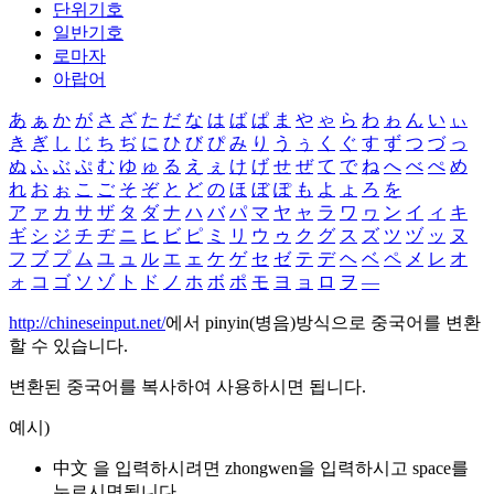
단위기호
일반기호
로마자
아랍어
あ
ぁ
か
が
さ
ざ
た
だ
な
は
ば
ぱ
ま
や
ゃ
ら
わ
ゎ
ん
い
ぃ
き
ぎ
し
じ
ち
ぢ
に
ひ
び
ぴ
み
り
う
ぅ
く
ぐ
す
ず
つ
づ
っ
ぬ
ふ
ぶ
ぷ
む
ゆ
ゅ
る
え
ぇ
け
げ
せ
ぜ
て
で
ね
へ
べ
ぺ
め
れ
お
ぉ
こ
ご
そ
ぞ
と
ど
の
ほ
ぼ
ぽ
も
よ
ょ
ろ
を
ア
ァ
カ
サ
ザ
タ
ダ
ナ
ハ
バ
パ
マ
ヤ
ャ
ラ
ワ
ヮ
ン
イ
ィ
キ
ギ
シ
ジ
チ
ヂ
ニ
ヒ
ビ
ピ
ミ
リ
ウ
ゥ
ク
グ
ス
ズ
ツ
ヅ
ッ
ヌ
フ
ブ
プ
ム
ユ
ュ
ル
エ
ェ
ケ
ゲ
セ
ゼ
テ
デ
ヘ
ベ
ペ
メ
レ
オ
ォ
コ
ゴ
ソ
ゾ
ト
ド
ノ
ホ
ボ
ポ
モ
ヨ
ョ
ロ
ヲ
―
http://chineseinput.net/
에서 pinyin(병음)방식으로 중국어를 변환
할 수 있습니다.
변환된 중국어를 복사하여 사용하시면 됩니다.
예시)
中文 을 입력하시려면
zhongwen
을 입력하시고 space를
누르시면됩니다.