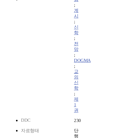
;
계
시
;
신
학
;
전
망
;
DOGMA
;
교
의
신
학
;
제
1
권
DDC
230
자료형태
단
행