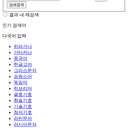
상세검색
결과 내 재검색
인기 검색어
다국어 입력
히라가나
가타카나
중국어
한글고어
그리스문자
프랑스어
독일어
히브리어
괄호기호
학술기호
기술기호
첨자기호
라틴문자
러시아문자