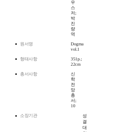
우
스
저;
박
진
량
역
원서명
Dogma
vol.1
형태사항
351p.;
22cm
총서사항
신
학
전
망
총
서;
10
소장기관
성
결
대