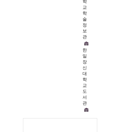
학
교
학
술
정
보
관
한
일
장
신
대
학
교
도
서
관