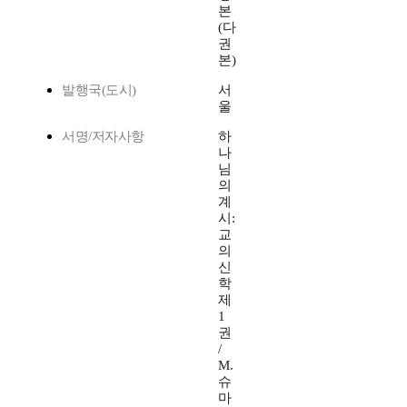
본
(다
권
본)
발행국(도시)
서
울
서명/저자사항
하
나
님
의
계
시:
교
의
신
학
제
1
권
/
M.
슈
마