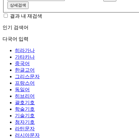
상세검색
결과 내 재검색
인기 검색어
다국어 입력
히라가나
가타카나
중국어
한글고어
그리스문자
프랑스어
독일어
히브리어
괄호기호
학술기호
기술기호
첨자기호
라틴문자
러시아문자