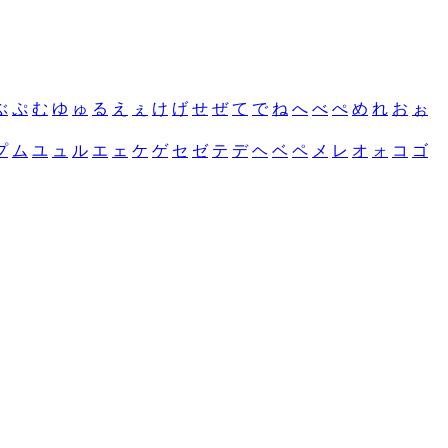
ぶ
ぷ
む
ゆ
ゅ
る
え
ぇ
け
げ
せ
ぜ
て
で
ね
へ
べ
ぺ
め
れ
お
ぉ
プ
ム
ユ
ュ
ル
エ
ェ
ケ
ゲ
セ
ゼ
テ
デ
ヘ
ベ
ペ
メ
レ
オ
ォ
コ
ゴ