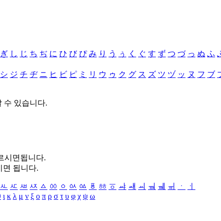
ぎ
し
じ
ち
ぢ
に
ひ
び
ぴ
み
り
う
ぅ
く
ぐ
す
ず
つ
づ
っ
ぬ
ふ
シ
ジ
チ
ヂ
ニ
ヒ
ビ
ピ
ミ
リ
ウ
ゥ
ク
グ
ス
ズ
ツ
ヅ
ッ
ヌ
フ
ブ
할 수 있습니다.
누르시면됩니다.
시면 됩니다.
ㅻ
ㅼ
ㅽ
ㅾ
ㅿ
ㆀ
ㆁ
ㆂ
ㆃ
ㆄ
ㆅ
ㆆ
ㆇ
ㆈ
ㆉ
ㆊ
ㆋ
ㆌ
ㆍ
ㆎ
θ
ι
κ
λ
μ
ν
ξ
ο
π
ρ
σ
τ
υ
φ
χ
ψ
ω