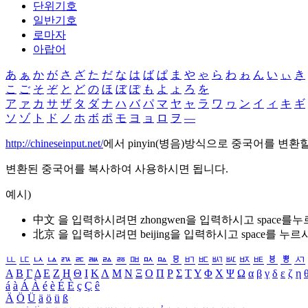
단위기호
일반기호
로마자
아랍어
あ
ぁ
か
が
さ
ざ
た
だ
な
は
ば
ぱ
ま
や
ゃ
ら
わ
ゎ
ん
い
ぃ
き
こ
ご
そ
ぞ
と
ど
の
ほ
ぼ
ぽ
も
よ
ょ
ろ
を
ア
ァ
カ
サ
ザ
タ
ダ
ナ
ハ
バ
パ
マ
ヤ
ャ
ラ
ワ
ヮ
ン
イ
ィ
キ
ギ
ソ
ゾ
ト
ド
ノ
ホ
ボ
ポ
モ
ヨ
ョ
ロ
ヲ
―
http://chineseinput.net/
에서 pinyin(병음)방식으로 중국어를 변환
변환된 중국어를 복사하여 사용하시면 됩니다.
예시)
中文 을 입력하시려면
zhongwen
을 입력하시고 space를
北京 을 입력하시려면
beijing
을 입력하시고 space를 누르
ㅥ
ㅦ
ㅧ
ㅨ
ㅩ
ㅪ
ㅫ
ㅬ
ㅭ
ㅮ
ㅯ
ㅰ
ㅱ
ㅲ
ㅳ
ㅴ
ㅵ
ㅶ
ㅷ
ㅸ
ㅹ
ㅺ
Α
Β
Γ
Δ
Ε
Ζ
Η
Θ
Ι
Κ
Λ
Μ
Ν
Ξ
Ο
Π
Ρ
Σ
Τ
Υ
Φ
Χ
Ψ
Ω
α
β
γ
δ
ε
ζ
η
á
à
Á
À
é
è
É
È
ç
Ç
ê
Ä
Ö
Ü
ä
ö
ü
ß