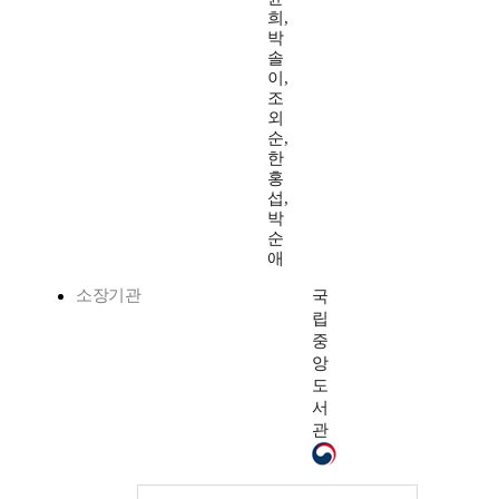
희,
박
솔
이,
조
외
순,
한
홍
섭,
박
순
애
소장기관
국
립
중
앙
도
서
관