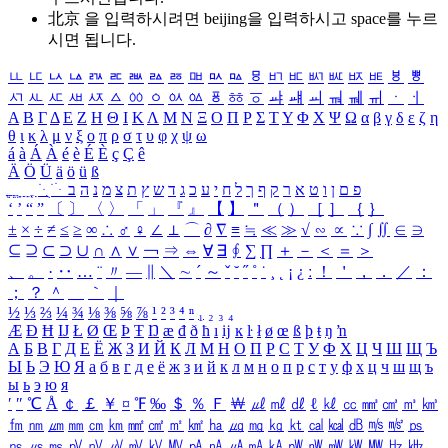
北京 을 입력하시려면
beijing
을 입력하시고 space를 누르
시면 됩니다.
ㅥ
ㅦ
ㅧ
ㅨ
ㅩ
ㅪ
ㅫ
ㅬ
ㅭ
ㅮ
ㅯ
ㅰ
ㅱ
ㅲ
ㅳ
ㅴ
ㅵ
ㅶ
ㅷ
ㅸ
ㅹ
ㅺ
ㅻ
ㅼ
ㅽ
ㅾ
ㅿ
ㆀ
ㆁ
ㆂ
ㆃ
ㆄ
ㆅ
ㆆ
ㆇ
ㆈ
ㆉ
ㆊ
ㆋ
ㆌ
ㆍ
ㆎ
Α
Β
Γ
Δ
Ε
Ζ
Η
Θ
Ι
Κ
Λ
Μ
Ν
Ξ
Ο
Π
Ρ
Σ
Τ
Υ
Φ
Χ
Ψ
Ω
α
β
γ
δ
ε
ζ
η
θ
ι
κ
λ
μ
ν
ξ
ο
π
ρ
σ
τ
υ
φ
χ
ψ
ω
á
à
Á
À
é
è
É
È
ç
Ç
ê
Ä
Ö
Ü
ä
ö
ü
ß
ְ
ֳ
ֲ
ֱ
ָ
ַ
ֵ
ֶ
ִ
ֹ
ּ
ֻ
ׂ
ׁ
ּ
ב
ה
נ
מ
צ
ת
ץ
ש
ד
ג
כ
ע
י
ח
ל
ך
ף
ק
ר
א
ט
ו
ן
ם
פ
‘
’
“
”
〔
〕
〈
〉
「
」
『
』
【
】
＂
（
）
［
］
｛
｝
±
×
÷
≠
≤
≥
∞
∴
♂
♀
∠
⊥
⌒
∂
∇
≡
≒
≪
≫
√
∽
∝
∵
∫
∬
∈
∋
⊆
⊇
⊂
⊃
∪
∩
∧
∨
￢
⇒
⇔
∀
∃
∮
∑
∏
＋
－
＜
＝
＞
、
。
·
‥
…
¨
〃
―
∥
＼
∼
´
～
ˇ
˘
˝
˚
˙
¸
˛
¡
¿
ː
！
＇
，
．
／
：
；
？
＾
＿
｀
｜
½
⅓
⅔
¼
¾
⅛
⅜
⅝
⅞
¹
²
³
⁴
ⁿ
₁
₂
₃
₄
Æ
Ð
Ħ
Ĳ
Ł
Ø
Œ
Þ
Ŧ
Ŋ
æ
đ
ð
ħ
ı
ĳ
ĸ
ŀ
ł
ø
œ
ß
þ
ŧ
ŋ
ŉ
А
Б
В
Г
Д
Е
Ё
Ж
З
И
Й
К
Л
М
Н
О
П
Р
С
Т
У
Ф
Х
Ц
Ч
Ш
Щ
Ъ
Ы
Ь
Э
Ю
Я
а
б
в
г
д
е
ё
ж
з
и
й
к
л
м
н
о
п
р
с
т
у
ф
х
ц
ч
ш
щ
ъ
ы
ь
э
ю
я
′
″
℃
Å
￠
￡
￥
¤
℉
‰
＄
％
Ｆ
￦
㎕
㎖
㎗
ℓ
㎘
㏄
㎣
㎤
㎥
㎦
㎙
㎚
㎛
㎜
㎝
㎞
㎟
㎠
㎡
㎢
㏊
㎍
㎎
㎏
㏏
㎈
㎉
㏈
㎧
㎨
㎰
㎱
㎲
㎳
㎴
㎵
㎶
㎷
㎸
㎹
㎀
㎁
㎂
㎃
㎄
㎺
㎻
㎽
㎾
㎿
㎐
㎑