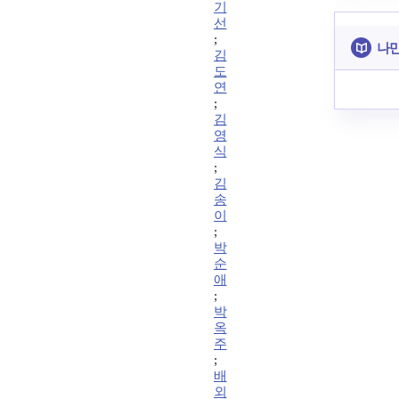
기
선
;
나만
김
도
연
;
김
영
식
;
김
송
이
;
박
순
애
;
박
옥
주
;
배
외