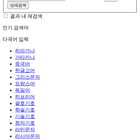
상세검색
결과 내 재검색
인기 검색어
다국어 입력
히라가나
가타카나
중국어
한글고어
그리스문자
프랑스어
독일어
히브리어
괄호기호
학술기호
기술기호
첨자기호
라틴문자
러시아문자