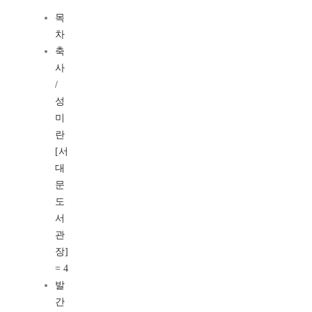
목
차
축
사
/
성
미
란
[서
대
문
도
서
관
장]
= 4
발
간