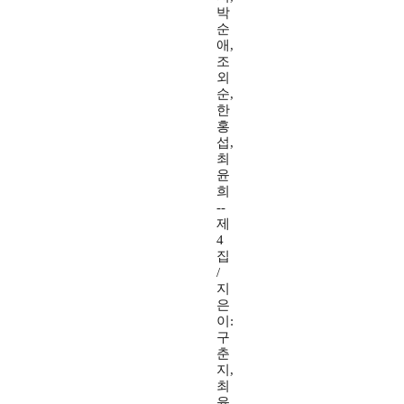
박
순
애,
조
외
순,
한
홍
섭,
최
윤
희
--
제
4
집
/
지
은
이:
구
춘
지,
최
윤