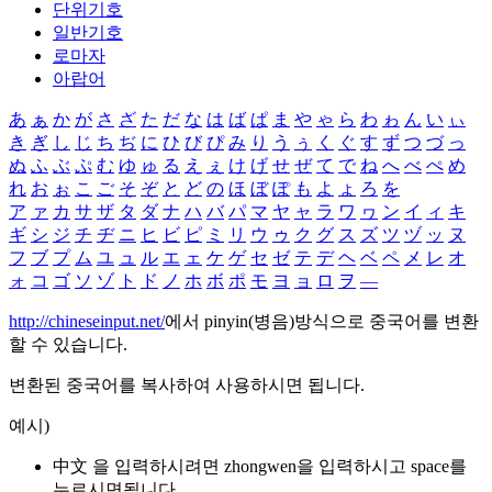
단위기호
일반기호
로마자
아랍어
あ
ぁ
か
が
さ
ざ
た
だ
な
は
ば
ぱ
ま
や
ゃ
ら
わ
ゎ
ん
い
ぃ
き
ぎ
し
じ
ち
ぢ
に
ひ
び
ぴ
み
り
う
ぅ
く
ぐ
す
ず
つ
づ
っ
ぬ
ふ
ぶ
ぷ
む
ゆ
ゅ
る
え
ぇ
け
げ
せ
ぜ
て
で
ね
へ
べ
ぺ
め
れ
お
ぉ
こ
ご
そ
ぞ
と
ど
の
ほ
ぼ
ぽ
も
よ
ょ
ろ
を
ア
ァ
カ
サ
ザ
タ
ダ
ナ
ハ
バ
パ
マ
ヤ
ャ
ラ
ワ
ヮ
ン
イ
ィ
キ
ギ
シ
ジ
チ
ヂ
ニ
ヒ
ビ
ピ
ミ
リ
ウ
ゥ
ク
グ
ス
ズ
ツ
ヅ
ッ
ヌ
フ
ブ
プ
ム
ユ
ュ
ル
エ
ェ
ケ
ゲ
セ
ゼ
テ
デ
ヘ
ベ
ペ
メ
レ
オ
ォ
コ
ゴ
ソ
ゾ
ト
ド
ノ
ホ
ボ
ポ
モ
ヨ
ョ
ロ
ヲ
―
http://chineseinput.net/
에서 pinyin(병음)방식으로 중국어를 변환
할 수 있습니다.
변환된 중국어를 복사하여 사용하시면 됩니다.
예시)
中文 을 입력하시려면
zhongwen
을 입력하시고 space를
누르시면됩니다.