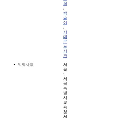
희
;
박
솔
이
;
서
대
문
도
서
관
발행사항
서
울
:
서
울
특
별
시
교
육
청
서