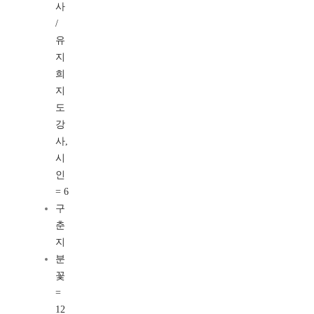
사
/
유
지
희
지
도
강
사,
시
인
= 6
구
춘
지
분
꽃
=
12