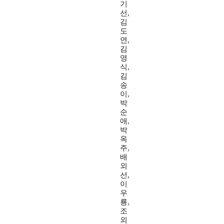
기
선,
김
도
연,
김
영
식,
김
송
이,
박
순
애,
박
옥
주,
배
외
선,
이
우
룡,
조
외