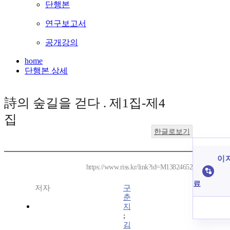
단행본
연구보고서
공개강의
home
단행본 상세
詩의 숲길을 걷다 . 제1집-제4
집
한글로보기
이 
https://www.riss.kr/link?id=M13824652
료
저자
구
춘
지
;
김