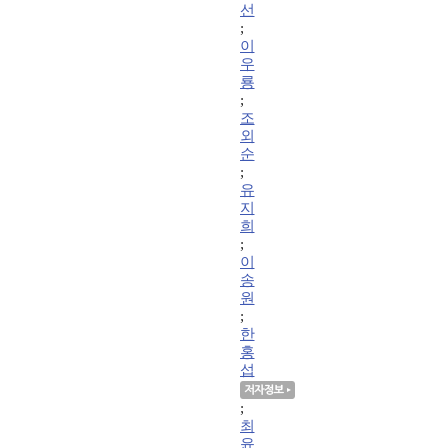
선
;
이
우
룡
;
조
외
순
;
유
지
희
;
이
송
원
;
한
홍
섭
;
최
윤