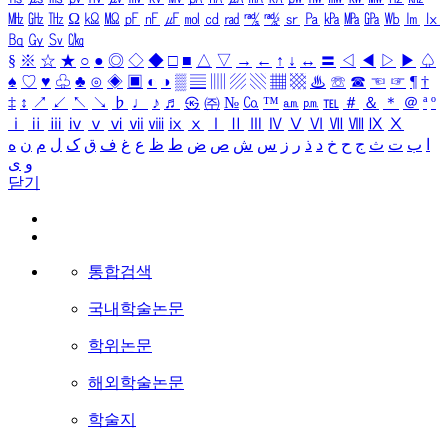
㎒
㎓
㎔
Ω
㏀
㏁
㎊
㎋
㎌
㏖
㏅
㎭
㎮
㎯
㏛
㎩
㎪
㎫
㎬
㏝
㏐
㏓
㏃
㏉
㏜
㏆
§
※
☆
★
○
●
◎
◇
◆
□
■
△
▽
→
←
↑
↓
↔
〓
◁
◀
▷
▶
♤
♠
♡
♥
♧
♣
⊙
◈
▣
◐
◑
▒
▤
▥
▨
▧
▦
▩
♨
☏
☎
☜
☞
¶
†
‡
↕
↗
↙
↖
↘
♭
♩
♪
♬
㉿
㈜
№
㏇
™
㏂
㏘
℡
＃
＆
＊
＠
ª
º
ⅰ
ⅱ
ⅲ
ⅳ
ⅴ
ⅵ
ⅶ
ⅷ
ⅸ
ⅹ
Ⅰ
Ⅱ
Ⅲ
Ⅳ
Ⅴ
Ⅵ
Ⅶ
Ⅷ
Ⅸ
Ⅹ
ا
ب
ت
ث
ج
ح
خ
د
ذ
ر
ز
س
ش
ص
ض
ط
ظ
ع
غ
ف
ق
ک
ل
م
ن
ه
و
ی
닫기
통합검색
국내학술논문
학위논문
해외학술논문
학술지