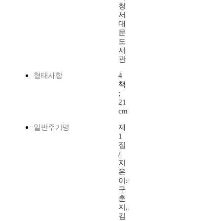
청
서
대
문
도
서
관
형태사항
4
책
;
21
cm
일반주기명
제
1
집
/
지
은
이:
구
춘
지,
김