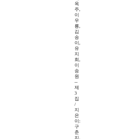
옥
주,
이
우
룡,
김
송
이,
유
지
희,
이
송
원
--
제
3
집
/
지
은
이:
구
춘
지,