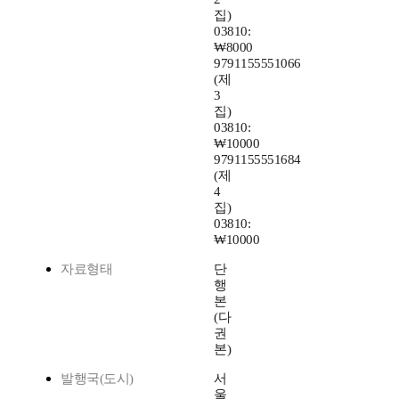
집)
03810:
₩8000
9791155551066
(제
3
집)
03810:
₩10000
9791155551684
(제
4
집)
03810:
₩10000
자료형태
단
행
본
(다
권
본)
발행국(도시)
서
울