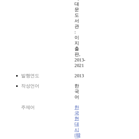
대
문
도
서
관
:
이
지
출
판,
2013-
2021
발행연도
2013
작성언어
한
국
어
주제어
한
국
현
대
시
[韓