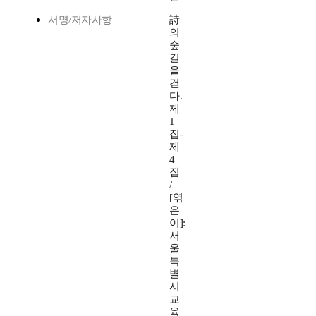
서명/저자사항
詩
의
숲
길
을
걷
다.
제
1
집-
제
4
집
/
[엮
은
이]:
서
울
특
별
시
교
육