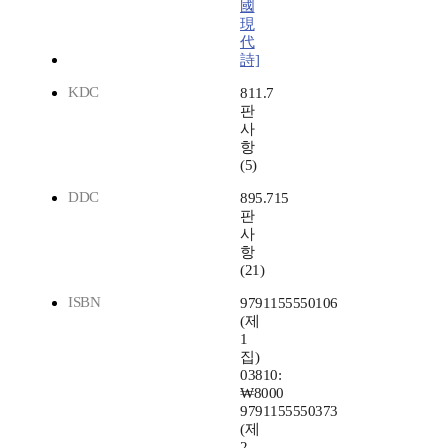
國
現
代
詩]
KDC
811.7
판
사
항
(5)
DDC
895.715
판
사
항
(21)
ISBN
9791155550106
(제
1
집)
03810:
₩8000
9791155550373
(제
2