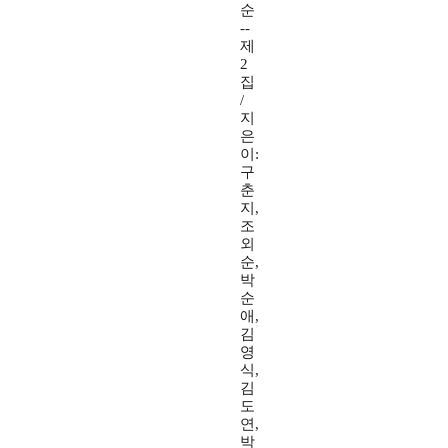
순
--
제
2
집
/
지
은
이:
구
춘
지,
조
외
순,
박
순
애,
김
영
식,
김
도
연,
박