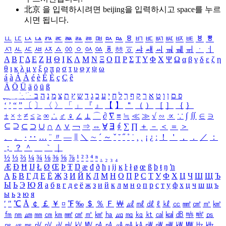
北京 을 입력하시려면
beijing
을 입력하시고 space를 누르
시면 됩니다.
ㅥ
ㅦ
ㅧ
ㅨ
ㅩ
ㅪ
ㅫ
ㅬ
ㅭ
ㅮ
ㅯ
ㅰ
ㅱ
ㅲ
ㅳ
ㅴ
ㅵ
ㅶ
ㅷ
ㅸ
ㅹ
ㅺ
ㅻ
ㅼ
ㅽ
ㅾ
ㅿ
ㆀ
ㆁ
ㆂ
ㆃ
ㆄ
ㆅ
ㆆ
ㆇ
ㆈ
ㆉ
ㆊ
ㆋ
ㆌ
ㆍ
ㆎ
Α
Β
Γ
Δ
Ε
Ζ
Η
Θ
Ι
Κ
Λ
Μ
Ν
Ξ
Ο
Π
Ρ
Σ
Τ
Υ
Φ
Χ
Ψ
Ω
α
β
γ
δ
ε
ζ
η
θ
ι
κ
λ
μ
ν
ξ
ο
π
ρ
σ
τ
υ
φ
χ
ψ
ω
á
à
Á
À
é
è
É
È
ç
Ç
ê
Ä
Ö
Ü
ä
ö
ü
ß
ְ
ֳ
ֲ
ֱ
ָ
ַ
ֵ
ֶ
ִ
ֹ
ּ
ֻ
ׂ
ׁ
ּ
ב
ה
נ
מ
צ
ת
ץ
ש
ד
ג
כ
ע
י
ח
ל
ך
ף
ק
ר
א
ט
ו
ן
ם
פ
‘
’
“
”
〔
〕
〈
〉
「
」
『
』
【
】
＂
（
）
［
］
｛
｝
±
×
÷
≠
≤
≥
∞
∴
♂
♀
∠
⊥
⌒
∂
∇
≡
≒
≪
≫
√
∽
∝
∵
∫
∬
∈
∋
⊆
⊇
⊂
⊃
∪
∩
∧
∨
￢
⇒
⇔
∀
∃
∮
∑
∏
＋
－
＜
＝
＞
、
。
·
‥
…
¨
〃
―
∥
＼
∼
´
～
ˇ
˘
˝
˚
˙
¸
˛
¡
¿
ː
！
＇
，
．
／
：
；
？
＾
＿
｀
｜
½
⅓
⅔
¼
¾
⅛
⅜
⅝
⅞
¹
²
³
⁴
ⁿ
₁
₂
₃
₄
Æ
Ð
Ħ
Ĳ
Ł
Ø
Œ
Þ
Ŧ
Ŋ
æ
đ
ð
ħ
ı
ĳ
ĸ
ŀ
ł
ø
œ
ß
þ
ŧ
ŋ
ŉ
А
Б
В
Г
Д
Е
Ё
Ж
З
И
Й
К
Л
М
Н
О
П
Р
С
Т
У
Ф
Х
Ц
Ч
Ш
Щ
Ъ
Ы
Ь
Э
Ю
Я
а
б
в
г
д
е
ё
ж
з
и
й
к
л
м
н
о
п
р
с
т
у
ф
х
ц
ч
ш
щ
ъ
ы
ь
э
ю
я
′
″
℃
Å
￠
￡
￥
¤
℉
‰
＄
％
Ｆ
￦
㎕
㎖
㎗
ℓ
㎘
㏄
㎣
㎤
㎥
㎦
㎙
㎚
㎛
㎜
㎝
㎞
㎟
㎠
㎡
㎢
㏊
㎍
㎎
㎏
㏏
㎈
㎉
㏈
㎧
㎨
㎰
㎱
㎲
㎳
㎴
㎵
㎶
㎷
㎸
㎹
㎀
㎁
㎂
㎃
㎄
㎺
㎻
㎽
㎾
㎿
㎐
㎑