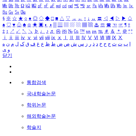
㎒
㎓
㎔
Ω
㏀
㏁
㎊
㎋
㎌
㏖
㏅
㎭
㎮
㎯
㏛
㎩
㎪
㎫
㎬
㏝
㏐
㏓
㏃
㏉
㏜
㏆
§
※
☆
★
○
●
◎
◇
◆
□
■
△
▽
→
←
↑
↓
↔
〓
◁
◀
▷
▶
♤
♠
♡
♥
♧
♣
⊙
◈
▣
◐
◑
▒
▤
▥
▨
▧
▦
▩
♨
☏
☎
☜
☞
¶
†
‡
↕
↗
↙
↖
↘
♭
♩
♪
♬
㉿
㈜
№
㏇
™
㏂
㏘
℡
＃
＆
＊
＠
ª
º
ⅰ
ⅱ
ⅲ
ⅳ
ⅴ
ⅵ
ⅶ
ⅷ
ⅸ
ⅹ
Ⅰ
Ⅱ
Ⅲ
Ⅳ
Ⅴ
Ⅵ
Ⅶ
Ⅷ
Ⅸ
Ⅹ
ا
ب
ت
ث
ج
ح
خ
د
ذ
ر
ز
س
ش
ص
ض
ط
ظ
ع
غ
ف
ق
ک
ل
م
ن
ه
و
ی
닫기
통합검색
국내학술논문
학위논문
해외학술논문
학술지