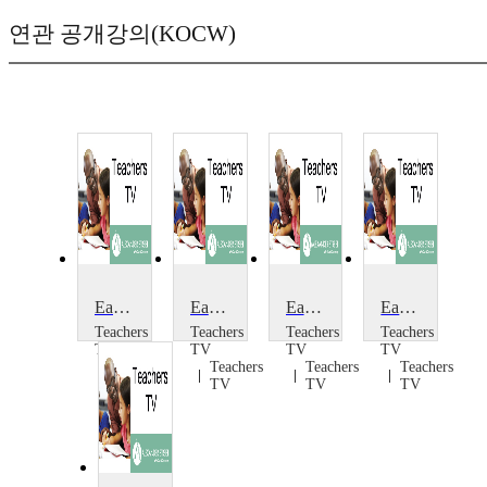
연관 공개강의(KOCW)
Early Years: Introducing Shonette Bason
Early Years: Getting Moving with Shonette Bason
Early Years Foundation Stage Parents
Early Intervention in Secondary Schools
Teachers
Teachers
Teachers
Teachers
TV
TV
TV
TV
Teachers
Teachers
Teachers
Teachers
TV
TV
TV
TV