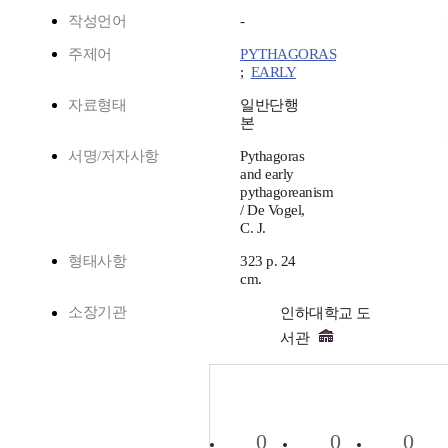
작성언어
-
주제어
PYTHAGORAS
;
EARLY
자료형태
일반단행
본
서명/저자사항
Pythagoras
and early
pythagoreanism
/ De Vogel,
C. J.
형태사항
323 p. 24
cm.
소장기관
인하대학교 도
서관
0
0
0