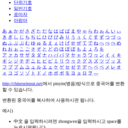
단위기호
일반기호
로마자
아랍어
あ
ぁ
か
が
さ
ざ
た
だ
な
は
ば
ぱ
ま
や
ゃ
ら
わ
ゎ
ん
い
ぃ
き
ぎ
し
じ
ち
ぢ
に
ひ
び
ぴ
み
り
う
ぅ
く
ぐ
す
ず
つ
づ
っ
ぬ
ふ
ぶ
ぷ
む
ゆ
ゅ
る
え
ぇ
け
げ
せ
ぜ
て
で
ね
へ
べ
ぺ
め
れ
お
ぉ
こ
ご
そ
ぞ
と
ど
の
ほ
ぼ
ぽ
も
よ
ょ
ろ
を
ア
ァ
カ
サ
ザ
タ
ダ
ナ
ハ
バ
パ
マ
ヤ
ャ
ラ
ワ
ヮ
ン
イ
ィ
キ
ギ
シ
ジ
チ
ヂ
ニ
ヒ
ビ
ピ
ミ
リ
ウ
ゥ
ク
グ
ス
ズ
ツ
ヅ
ッ
ヌ
フ
ブ
プ
ム
ユ
ュ
ル
エ
ェ
ケ
ゲ
セ
ゼ
テ
デ
ヘ
ベ
ペ
メ
レ
オ
ォ
コ
ゴ
ソ
ゾ
ト
ド
ノ
ホ
ボ
ポ
モ
ヨ
ョ
ロ
ヲ
―
http://chineseinput.net/
에서 pinyin(병음)방식으로 중국어를 변환
할 수 있습니다.
변환된 중국어를 복사하여 사용하시면 됩니다.
예시)
中文 을 입력하시려면
zhongwen
을 입력하시고 space를
누르시면됩니다.