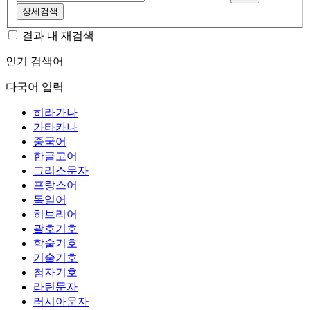
상세검색
결과 내 재검색
인기 검색어
다국어 입력
히라가나
가타카나
중국어
한글고어
그리스문자
프랑스어
독일어
히브리어
괄호기호
학술기호
기술기호
첨자기호
라틴문자
러시아문자