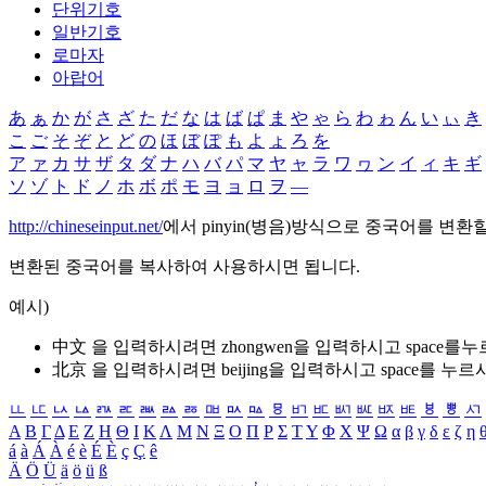
단위기호
일반기호
로마자
아랍어
あ
ぁ
か
が
さ
ざ
た
だ
な
は
ば
ぱ
ま
や
ゃ
ら
わ
ゎ
ん
い
ぃ
き
こ
ご
そ
ぞ
と
ど
の
ほ
ぼ
ぽ
も
よ
ょ
ろ
を
ア
ァ
カ
サ
ザ
タ
ダ
ナ
ハ
バ
パ
マ
ヤ
ャ
ラ
ワ
ヮ
ン
イ
ィ
キ
ギ
ソ
ゾ
ト
ド
ノ
ホ
ボ
ポ
モ
ヨ
ョ
ロ
ヲ
―
http://chineseinput.net/
에서 pinyin(병음)방식으로 중국어를 변환
변환된 중국어를 복사하여 사용하시면 됩니다.
예시)
中文 을 입력하시려면
zhongwen
을 입력하시고 space를
北京 을 입력하시려면
beijing
을 입력하시고 space를 누르
ㅥ
ㅦ
ㅧ
ㅨ
ㅩ
ㅪ
ㅫ
ㅬ
ㅭ
ㅮ
ㅯ
ㅰ
ㅱ
ㅲ
ㅳ
ㅴ
ㅵ
ㅶ
ㅷ
ㅸ
ㅹ
ㅺ
Α
Β
Γ
Δ
Ε
Ζ
Η
Θ
Ι
Κ
Λ
Μ
Ν
Ξ
Ο
Π
Ρ
Σ
Τ
Υ
Φ
Χ
Ψ
Ω
α
β
γ
δ
ε
ζ
η
á
à
Á
À
é
è
É
È
ç
Ç
ê
Ä
Ö
Ü
ä
ö
ü
ß