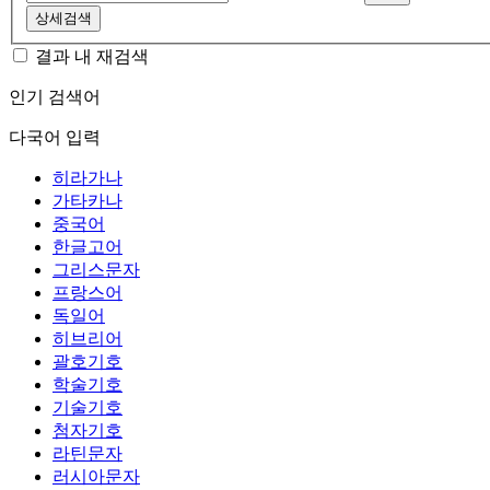
상세검색
결과 내 재검색
인기 검색어
다국어 입력
히라가나
가타카나
중국어
한글고어
그리스문자
프랑스어
독일어
히브리어
괄호기호
학술기호
기술기호
첨자기호
라틴문자
러시아문자