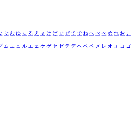
ぶ
ぷ
む
ゆ
ゅ
る
え
ぇ
け
げ
せ
ぜ
て
で
ね
へ
べ
ぺ
め
れ
お
ぉ
プ
ム
ユ
ュ
ル
エ
ェ
ケ
ゲ
セ
ゼ
テ
デ
ヘ
ベ
ペ
メ
レ
オ
ォ
コ
ゴ