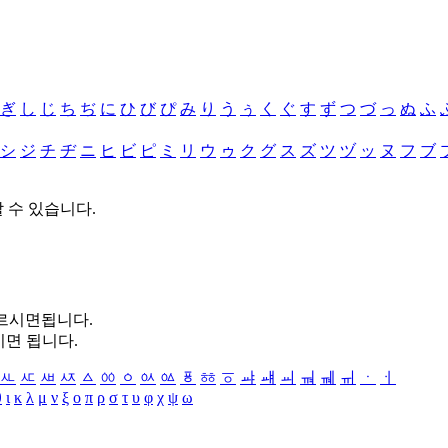
ぎ
し
じ
ち
ぢ
に
ひ
び
ぴ
み
り
う
ぅ
く
ぐ
す
ず
つ
づ
っ
ぬ
ふ
シ
ジ
チ
ヂ
ニ
ヒ
ビ
ピ
ミ
リ
ウ
ゥ
ク
グ
ス
ズ
ツ
ヅ
ッ
ヌ
フ
ブ
할 수 있습니다.
누르시면됩니다.
시면 됩니다.
ㅻ
ㅼ
ㅽ
ㅾ
ㅿ
ㆀ
ㆁ
ㆂ
ㆃ
ㆄ
ㆅ
ㆆ
ㆇ
ㆈ
ㆉ
ㆊ
ㆋ
ㆌ
ㆍ
ㆎ
θ
ι
κ
λ
μ
ν
ξ
ο
π
ρ
σ
τ
υ
φ
χ
ψ
ω