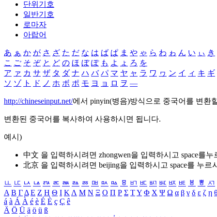
단위기호
일반기호
로마자
아랍어
あ
ぁ
か
が
さ
ざ
た
だ
な
は
ば
ぱ
ま
や
ゃ
ら
わ
ゎ
ん
い
ぃ
き
こ
ご
そ
ぞ
と
ど
の
ほ
ぼ
ぽ
も
よ
ょ
ろ
を
ア
ァ
カ
サ
ザ
タ
ダ
ナ
ハ
バ
パ
マ
ヤ
ャ
ラ
ワ
ヮ
ン
イ
ィ
キ
ギ
ソ
ゾ
ト
ド
ノ
ホ
ボ
ポ
モ
ヨ
ョ
ロ
ヲ
―
http://chineseinput.net/
에서 pinyin(병음)방식으로 중국어를 변환
변환된 중국어를 복사하여 사용하시면 됩니다.
예시)
中文 을 입력하시려면
zhongwen
을 입력하시고 space를
北京 을 입력하시려면
beijing
을 입력하시고 space를 누르
ㅥ
ㅦ
ㅧ
ㅨ
ㅩ
ㅪ
ㅫ
ㅬ
ㅭ
ㅮ
ㅯ
ㅰ
ㅱ
ㅲ
ㅳ
ㅴ
ㅵ
ㅶ
ㅷ
ㅸ
ㅹ
ㅺ
Α
Β
Γ
Δ
Ε
Ζ
Η
Θ
Ι
Κ
Λ
Μ
Ν
Ξ
Ο
Π
Ρ
Σ
Τ
Υ
Φ
Χ
Ψ
Ω
α
β
γ
δ
ε
ζ
η
á
à
Á
À
é
è
É
È
ç
Ç
ê
Ä
Ö
Ü
ä
ö
ü
ß