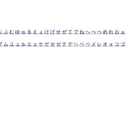
ぶ
ぷ
む
ゆ
ゅ
る
え
ぇ
け
げ
せ
ぜ
て
で
ね
へ
べ
ぺ
め
れ
お
ぉ
プ
ム
ユ
ュ
ル
エ
ェ
ケ
ゲ
セ
ゼ
テ
デ
ヘ
ベ
ペ
メ
レ
オ
ォ
コ
ゴ