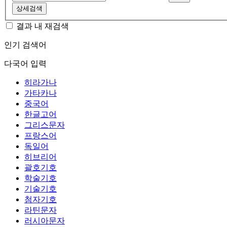
상세검색
결과 내 재검색
인기 검색어
다국어 입력
히라가나
가타카나
중국어
한글고어
그리스문자
프랑스어
독일어
히브리어
괄호기호
학술기호
기술기호
첨자기호
라틴문자
러시아문자