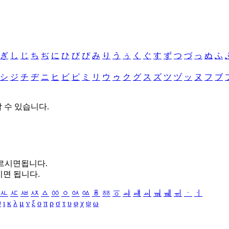
ぎ
し
じ
ち
ぢ
に
ひ
び
ぴ
み
り
う
ぅ
く
ぐ
す
ず
つ
づ
っ
ぬ
ふ
シ
ジ
チ
ヂ
ニ
ヒ
ビ
ピ
ミ
リ
ウ
ゥ
ク
グ
ス
ズ
ツ
ヅ
ッ
ヌ
フ
ブ
할 수 있습니다.
누르시면됩니다.
시면 됩니다.
ㅻ
ㅼ
ㅽ
ㅾ
ㅿ
ㆀ
ㆁ
ㆂ
ㆃ
ㆄ
ㆅ
ㆆ
ㆇ
ㆈ
ㆉ
ㆊ
ㆋ
ㆌ
ㆍ
ㆎ
θ
ι
κ
λ
μ
ν
ξ
ο
π
ρ
σ
τ
υ
φ
χ
ψ
ω