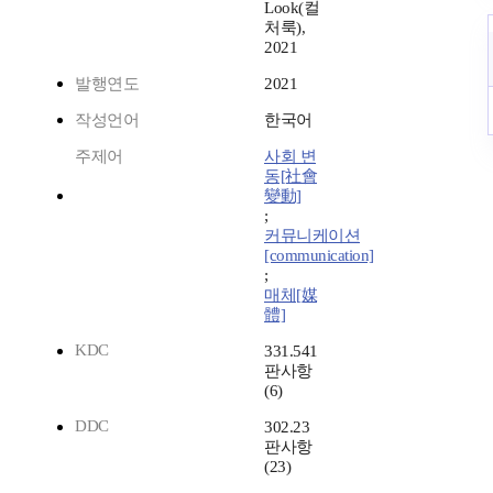
Look(컬
처룩),
2021
발행연도
2021
작성언어
한국어
주제어
사회 변
동[社會
變動]
;
커뮤니케이션
[communication]
;
매체[媒
體]
KDC
331.541
판사항
(6)
DDC
302.23
판사항
(23)