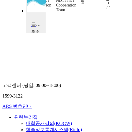
NDTI Int'l
NDTI Int'l
행
규
Cooperation
Cooperation
상
Team
Team
글로벌 커뮤니케이션을 위한 문법
우송
대학
교
김
동
미
고객센터 (평일: 09:00~18:00)
1599-3122
ARS 번호안내
관련누리집
대학공개강의(KOCW)
학술정보통계시스템(Rinfo)