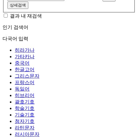
상세검색
결과 내 재검색
인기 검색어
다국어 입력
히라가나
가타카나
중국어
한글고어
그리스문자
프랑스어
독일어
히브리어
괄호기호
학술기호
기술기호
첨자기호
라틴문자
러시아문자