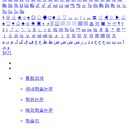
㎒
㎓
㎔
Ω
㏀
㏁
㎊
㎋
㎌
㏖
㏅
㎭
㎮
㎯
㏛
㎩
㎪
㎫
㎬
㏝
㏐
㏓
㏃
㏉
㏜
㏆
§
※
☆
★
○
●
◎
◇
◆
□
■
△
▽
→
←
↑
↓
↔
〓
◁
◀
▷
▶
♤
♠
♡
♥
♧
♣
⊙
◈
▣
◐
◑
▒
▤
▥
▨
▧
▦
▩
♨
☏
☎
☜
☞
¶
†
‡
↕
↗
↙
↖
↘
♭
♩
♪
♬
㉿
㈜
№
㏇
™
㏂
㏘
℡
＃
＆
＊
＠
ª
º
ⅰ
ⅱ
ⅲ
ⅳ
ⅴ
ⅵ
ⅶ
ⅷ
ⅸ
ⅹ
Ⅰ
Ⅱ
Ⅲ
Ⅳ
Ⅴ
Ⅵ
Ⅶ
Ⅷ
Ⅸ
Ⅹ
ا
ب
ت
ث
ج
ح
خ
د
ذ
ر
ز
س
ش
ص
ض
ط
ظ
ع
غ
ف
ق
ک
ل
م
ن
ه
و
ی
닫기
통합검색
국내학술논문
학위논문
해외학술논문
학술지