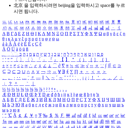
北京 을 입력하시려면
beijing
을 입력하시고 space를 누르
시면 됩니다.
ㅥ
ㅦ
ㅧ
ㅨ
ㅩ
ㅪ
ㅫ
ㅬ
ㅭ
ㅮ
ㅯ
ㅰ
ㅱ
ㅲ
ㅳ
ㅴ
ㅵ
ㅶ
ㅷ
ㅸ
ㅹ
ㅺ
ㅻ
ㅼ
ㅽ
ㅾ
ㅿ
ㆀ
ㆁ
ㆂ
ㆃ
ㆄ
ㆅ
ㆆ
ㆇ
ㆈ
ㆉ
ㆊ
ㆋ
ㆌ
ㆍ
ㆎ
Α
Β
Γ
Δ
Ε
Ζ
Η
Θ
Ι
Κ
Λ
Μ
Ν
Ξ
Ο
Π
Ρ
Σ
Τ
Υ
Φ
Χ
Ψ
Ω
α
β
γ
δ
ε
ζ
η
θ
ι
κ
λ
μ
ν
ξ
ο
π
ρ
σ
τ
υ
φ
χ
ψ
ω
á
à
Á
À
é
è
É
È
ç
Ç
ê
Ä
Ö
Ü
ä
ö
ü
ß
ְ
ֳ
ֲ
ֱ
ָ
ַ
ֵ
ֶ
ִ
ֹ
ּ
ֻ
ׂ
ׁ
ּ
ב
ה
נ
מ
צ
ת
ץ
ש
ד
ג
כ
ע
י
ח
ל
ך
ף
ק
ר
א
ט
ו
ן
ם
פ
‘
’
“
”
〔
〕
〈
〉
「
」
『
』
【
】
＂
（
）
［
］
｛
｝
±
×
÷
≠
≤
≥
∞
∴
♂
♀
∠
⊥
⌒
∂
∇
≡
≒
≪
≫
√
∽
∝
∵
∫
∬
∈
∋
⊆
⊇
⊂
⊃
∪
∩
∧
∨
￢
⇒
⇔
∀
∃
∮
∑
∏
＋
－
＜
＝
＞
、
。
·
‥
…
¨
〃
―
∥
＼
∼
´
～
ˇ
˘
˝
˚
˙
¸
˛
¡
¿
ː
！
＇
，
．
／
：
；
？
＾
＿
｀
｜
½
⅓
⅔
¼
¾
⅛
⅜
⅝
⅞
¹
²
³
⁴
ⁿ
₁
₂
₃
₄
Æ
Ð
Ħ
Ĳ
Ł
Ø
Œ
Þ
Ŧ
Ŋ
æ
đ
ð
ħ
ı
ĳ
ĸ
ŀ
ł
ø
œ
ß
þ
ŧ
ŋ
ŉ
А
Б
В
Г
Д
Е
Ё
Ж
З
И
Й
К
Л
М
Н
О
П
Р
С
Т
У
Ф
Х
Ц
Ч
Ш
Щ
Ъ
Ы
Ь
Э
Ю
Я
а
б
в
г
д
е
ё
ж
з
и
й
к
л
м
н
о
п
р
с
т
у
ф
х
ц
ч
ш
щ
ъ
ы
ь
э
ю
я
′
″
℃
Å
￠
￡
￥
¤
℉
‰
＄
％
Ｆ
￦
㎕
㎖
㎗
ℓ
㎘
㏄
㎣
㎤
㎥
㎦
㎙
㎚
㎛
㎜
㎝
㎞
㎟
㎠
㎡
㎢
㏊
㎍
㎎
㎏
㏏
㎈
㎉
㏈
㎧
㎨
㎰
㎱
㎲
㎳
㎴
㎵
㎶
㎷
㎸
㎹
㎀
㎁
㎂
㎃
㎄
㎺
㎻
㎽
㎾
㎿
㎐
㎑