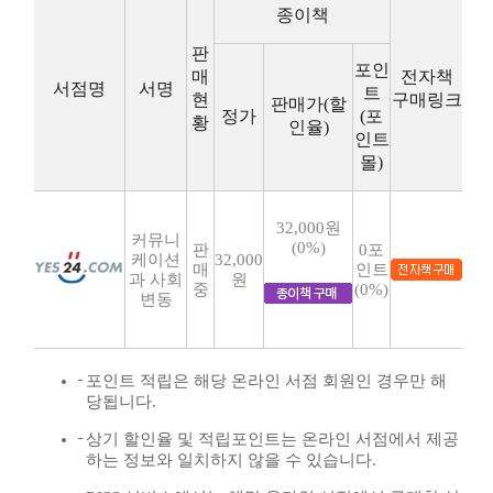
종이책
판
포인
매
전자책
서점명
서명
트
현
구매링크
판매가(할
정가
(포
황
인율)
인트
몰)
32,000원
커뮤니
(0%)
판
0포
케이션
32,000
매
인트
과 사회
원
중
(0%)
변동
포인트 적립은 해당 온라인 서점 회원인 경우만 해
당됩니다.
상기 할인율 및 적립포인트는 온라인 서점에서 제공
하는 정보와 일치하지 않을 수 있습니다.