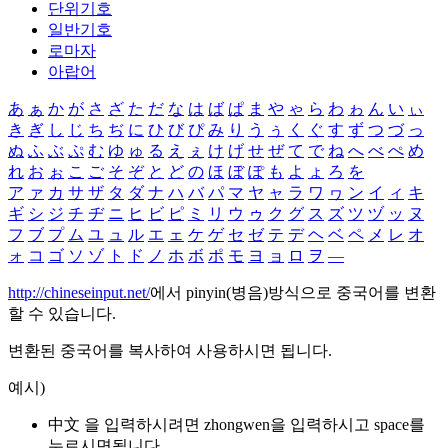
단위기호
일반기호
로마자
아랍어
あ
ぁ
か
が
さ
ざ
た
だ
な
は
ば
ぱ
ま
や
ゃ
ら
わ
ゎ
ん
い
ぃ
き
ぎ
し
じ
ち
ぢ
に
ひ
び
ぴ
み
り
う
ぅ
く
ぐ
す
ず
つ
づ
っ
ぬ
ふ
ぶ
ぷ
む
ゆ
ゅ
る
え
ぇ
け
げ
せ
ぜ
て
で
ね
へ
べ
ぺ
め
れ
お
ぉ
こ
ご
そ
ぞ
と
ど
の
ほ
ぼ
ぽ
も
よ
ょ
ろ
を
ア
ァ
カ
サ
ザ
タ
ダ
ナ
ハ
バ
パ
マ
ヤ
ャ
ラ
ワ
ヮ
ン
イ
ィ
キ
ギ
シ
ジ
チ
ヂ
ニ
ヒ
ビ
ピ
ミ
リ
ウ
ゥ
ク
グ
ス
ズ
ツ
ヅ
ッ
ヌ
フ
ブ
プ
ム
ユ
ュ
ル
エ
ェ
ケ
ゲ
セ
ゼ
テ
デ
ヘ
ベ
ペ
メ
レ
オ
ォ
コ
ゴ
ソ
ゾ
ト
ド
ノ
ホ
ボ
ポ
モ
ヨ
ョ
ロ
ヲ
―
http://chineseinput.net/
에서 pinyin(병음)방식으로 중국어를 변환
할 수 있습니다.
변환된 중국어를 복사하여 사용하시면 됩니다.
예시)
中文 을 입력하시려면
zhongwen
을 입력하시고 space를
누르시면됩니다.