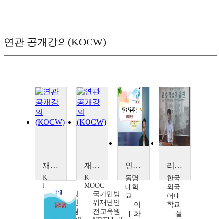
연관 공개강의(KOCW)
재난커뮤니케이션 (Disaster Communication)
재난커뮤니케이션 (Disaster Communication)
인터넷커뮤니케이션
리더십과 커뮤니케이션
K-
K-
동명
한국
MOOC
MOOC
대학
외국
국가민방
국가민방
교
어대
위재난안
위재난안
이
학교
전교육원
전교육원
화
설