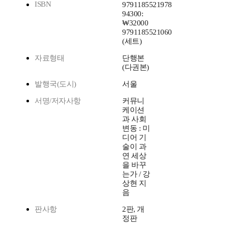
ISBN
9791185521978
94300:
₩32000
9791185521060
(세트)
자료형태
단행본
(다권본)
발행국(도시)
서울
서명/저자사항
커뮤니
케이션
과 사회
변동 : 미
디어 기
술이 과
연 세상
을 바꾸
는가 / 강
상현 지
음
판사항
2판, 개
정판