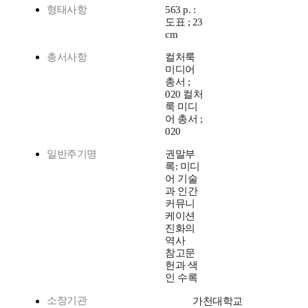
형태사항
563 p. :
도표 ; 23
cm
총서사항
컬처룩
미디어
총서 ;
020 컬처
룩 미디
어 총서 ;
020
일반주기명
권말부
록: 미디
어 기술
과 인간
커뮤니
케이션
진화의
역사
참고문
헌과 색
인 수록
소장기관
가천대학교