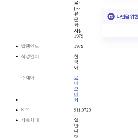
울:
[자
유
나만을 위한
문
학
사],
1979
발행연도
1979
작성언어
한
국
어
주제어
육
이
오
비
화
KDC
911.0723
자료형태
일
반
단
행