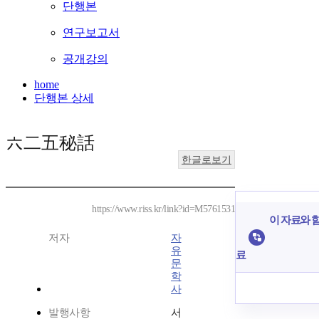
단행본
연구보고서
공개강의
home
단행본 상세
六二五秘話
한글로보기
https://www.riss.kr/link?id=M5761531
이 자료와 함
저자
자
유
료
문
학
사
발행사항
서