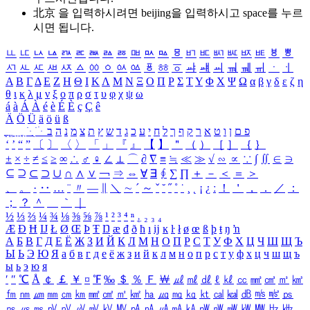
北京 을 입력하시려면
beijing
을 입력하시고 space를 누르
시면 됩니다.
ㅥ
ㅦ
ㅧ
ㅨ
ㅩ
ㅪ
ㅫ
ㅬ
ㅭ
ㅮ
ㅯ
ㅰ
ㅱ
ㅲ
ㅳ
ㅴ
ㅵ
ㅶ
ㅷ
ㅸ
ㅹ
ㅺ
ㅻ
ㅼ
ㅽ
ㅾ
ㅿ
ㆀ
ㆁ
ㆂ
ㆃ
ㆄ
ㆅ
ㆆ
ㆇ
ㆈ
ㆉ
ㆊ
ㆋ
ㆌ
ㆍ
ㆎ
Α
Β
Γ
Δ
Ε
Ζ
Η
Θ
Ι
Κ
Λ
Μ
Ν
Ξ
Ο
Π
Ρ
Σ
Τ
Υ
Φ
Χ
Ψ
Ω
α
β
γ
δ
ε
ζ
η
θ
ι
κ
λ
μ
ν
ξ
ο
π
ρ
σ
τ
υ
φ
χ
ψ
ω
á
à
Á
À
é
è
É
È
ç
Ç
ê
Ä
Ö
Ü
ä
ö
ü
ß
ְ
ֳ
ֲ
ֱ
ָ
ַ
ֵ
ֶ
ִ
ֹ
ּ
ֻ
ׂ
ׁ
ּ
ב
ה
נ
מ
צ
ת
ץ
ש
ד
ג
כ
ע
י
ח
ל
ך
ף
ק
ר
א
ט
ו
ן
ם
פ
‘
’
“
”
〔
〕
〈
〉
「
」
『
』
【
】
＂
（
）
［
］
｛
｝
±
×
÷
≠
≤
≥
∞
∴
♂
♀
∠
⊥
⌒
∂
∇
≡
≒
≪
≫
√
∽
∝
∵
∫
∬
∈
∋
⊆
⊇
⊂
⊃
∪
∩
∧
∨
￢
⇒
⇔
∀
∃
∮
∑
∏
＋
－
＜
＝
＞
、
。
·
‥
…
¨
〃
―
∥
＼
∼
´
～
ˇ
˘
˝
˚
˙
¸
˛
¡
¿
ː
！
＇
，
．
／
：
；
？
＾
＿
｀
｜
½
⅓
⅔
¼
¾
⅛
⅜
⅝
⅞
¹
²
³
⁴
ⁿ
₁
₂
₃
₄
Æ
Ð
Ħ
Ĳ
Ł
Ø
Œ
Þ
Ŧ
Ŋ
æ
đ
ð
ħ
ı
ĳ
ĸ
ŀ
ł
ø
œ
ß
þ
ŧ
ŋ
ŉ
А
Б
В
Г
Д
Е
Ё
Ж
З
И
Й
К
Л
М
Н
О
П
Р
С
Т
У
Ф
Х
Ц
Ч
Ш
Щ
Ъ
Ы
Ь
Э
Ю
Я
а
б
в
г
д
е
ё
ж
з
и
й
к
л
м
н
о
п
р
с
т
у
ф
х
ц
ч
ш
щ
ъ
ы
ь
э
ю
я
′
″
℃
Å
￠
￡
￥
¤
℉
‰
＄
％
Ｆ
￦
㎕
㎖
㎗
ℓ
㎘
㏄
㎣
㎤
㎥
㎦
㎙
㎚
㎛
㎜
㎝
㎞
㎟
㎠
㎡
㎢
㏊
㎍
㎎
㎏
㏏
㎈
㎉
㏈
㎧
㎨
㎰
㎱
㎲
㎳
㎴
㎵
㎶
㎷
㎸
㎹
㎀
㎁
㎂
㎃
㎄
㎺
㎻
㎽
㎾
㎿
㎐
㎑