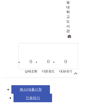
육
대
학
교
도
서
관
0
0
0
상세조회
다운로드
내보내기
복사/대출신청
인용하기