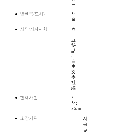
본
발행국(도시)
서
울
서명/저자사항
六
二
五
秘
話
/
自
由
文
學
社
編
형태사항
5
책;
26cm
소장기관
서
울
교