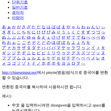
단위기호
일반기호
로마자
아랍어
あ
ぁ
か
が
さ
ざ
た
だ
な
は
ば
ぱ
ま
や
ゃ
ら
わ
ゎ
ん
い
ぃ
き
ぎ
し
じ
ち
ぢ
に
ひ
び
ぴ
み
り
う
ぅ
く
ぐ
す
ず
つ
づ
っ
ぬ
ふ
ぶ
ぷ
む
ゆ
ゅ
る
え
ぇ
け
げ
せ
ぜ
て
で
ね
へ
べ
ぺ
め
れ
お
ぉ
こ
ご
そ
ぞ
と
ど
の
ほ
ぼ
ぽ
も
よ
ょ
ろ
を
ア
ァ
カ
サ
ザ
タ
ダ
ナ
ハ
バ
パ
マ
ヤ
ャ
ラ
ワ
ヮ
ン
イ
ィ
キ
ギ
シ
ジ
チ
ヂ
ニ
ヒ
ビ
ピ
ミ
リ
ウ
ゥ
ク
グ
ス
ズ
ツ
ヅ
ッ
ヌ
フ
ブ
プ
ム
ユ
ュ
ル
エ
ェ
ケ
ゲ
セ
ゼ
テ
デ
ヘ
ベ
ペ
メ
レ
オ
ォ
コ
ゴ
ソ
ゾ
ト
ド
ノ
ホ
ボ
ポ
モ
ヨ
ョ
ロ
ヲ
―
http://chineseinput.net/
에서 pinyin(병음)방식으로 중국어를 변환
할 수 있습니다.
변환된 중국어를 복사하여 사용하시면 됩니다.
예시)
中文 을 입력하시려면
zhongwen
을 입력하시고 space를
누르시면됩니다.