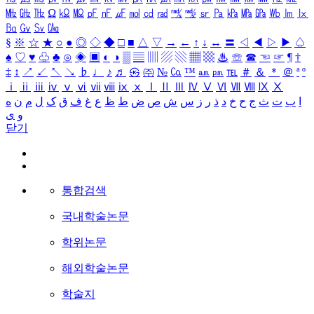
㎒
㎓
㎔
Ω
㏀
㏁
㎊
㎋
㎌
㏖
㏅
㎭
㎮
㎯
㏛
㎩
㎪
㎫
㎬
㏝
㏐
㏓
㏃
㏉
㏜
㏆
§
※
☆
★
○
●
◎
◇
◆
□
■
△
▽
→
←
↑
↓
↔
〓
◁
◀
▷
▶
♤
♠
♡
♥
♧
♣
⊙
◈
▣
◐
◑
▒
▤
▥
▨
▧
▦
▩
♨
☏
☎
☜
☞
¶
†
‡
↕
↗
↙
↖
↘
♭
♩
♪
♬
㉿
㈜
№
㏇
™
㏂
㏘
℡
＃
＆
＊
＠
ª
º
ⅰ
ⅱ
ⅲ
ⅳ
ⅴ
ⅵ
ⅶ
ⅷ
ⅸ
ⅹ
Ⅰ
Ⅱ
Ⅲ
Ⅳ
Ⅴ
Ⅵ
Ⅶ
Ⅷ
Ⅸ
Ⅹ
ا
ب
ت
ث
ج
ح
خ
د
ذ
ر
ز
س
ش
ص
ض
ط
ظ
ع
غ
ف
ق
ک
ل
م
ن
ه
و
ی
닫기
통합검색
국내학술논문
학위논문
해외학술논문
학술지