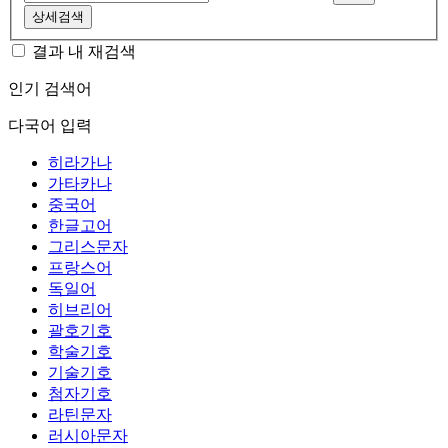
상세검색
결과 내 재검색
인기 검색어
다국어 입력
히라가나
가타카나
중국어
한글고어
그리스문자
프랑스어
독일어
히브리어
괄호기호
학술기호
기술기호
첨자기호
라틴문자
러시아문자