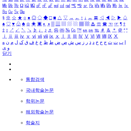
㎒
㎓
㎔
Ω
㏀
㏁
㎊
㎋
㎌
㏖
㏅
㎭
㎮
㎯
㏛
㎩
㎪
㎫
㎬
㏝
㏐
㏓
㏃
㏉
㏜
㏆
§
※
☆
★
○
●
◎
◇
◆
□
■
△
▽
→
←
↑
↓
↔
〓
◁
◀
▷
▶
♤
♠
♡
♥
♧
♣
⊙
◈
▣
◐
◑
▒
▤
▥
▨
▧
▦
▩
♨
☏
☎
☜
☞
¶
†
‡
↕
↗
↙
↖
↘
♭
♩
♪
♬
㉿
㈜
№
㏇
™
㏂
㏘
℡
＃
＆
＊
＠
ª
º
ⅰ
ⅱ
ⅲ
ⅳ
ⅴ
ⅵ
ⅶ
ⅷ
ⅸ
ⅹ
Ⅰ
Ⅱ
Ⅲ
Ⅳ
Ⅴ
Ⅵ
Ⅶ
Ⅷ
Ⅸ
Ⅹ
ا
ب
ت
ث
ج
ح
خ
د
ذ
ر
ز
س
ش
ص
ض
ط
ظ
ع
غ
ف
ق
ک
ل
م
ن
ه
و
ی
닫기
통합검색
국내학술논문
학위논문
해외학술논문
학술지