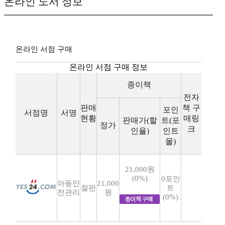
온라인 도서 정보
온라인 서점 구매
온라인 서점 구매 정보
종이책
전자
판매
책 구
포인
서점명
서명
현황
매링
판매가(할
트(포
정가
크
인율)
인트
몰)
21,000원
(0%)
0포인
아동안
21,000
절판
트
전관리
원
(0%)