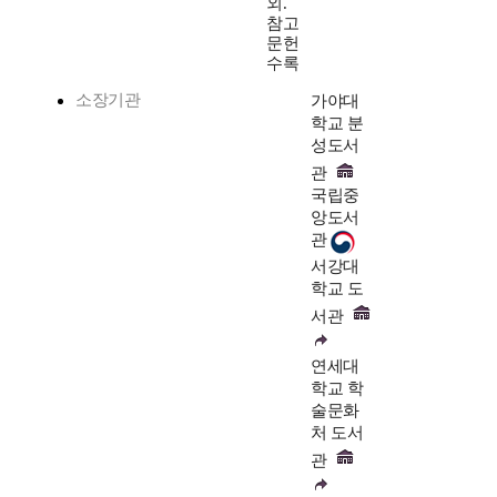
외.
참고
문헌
수록
소장기관
가야대
학교 분
성도서
관
국립중
앙도서
관
서강대
학교 도
서관
연세대
학교 학
술문화
처 도서
관