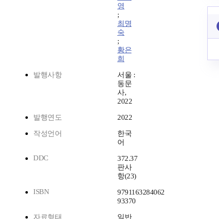
영
;
최명
숙
;
황은
희
발행사항
서울 :
동문
사,
2022
발행연도
2022
작성언어
한국
어
DDC
372.37
판사
항(23)
ISBN
9791163284062
93370
자료형태
일반