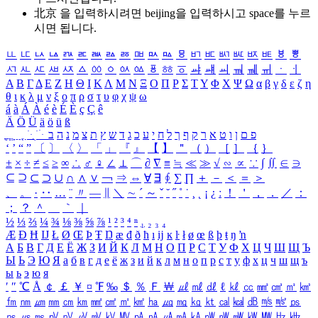
北京 을 입력하시려면
beijing
을 입력하시고 space를 누르
시면 됩니다.
ㅥ
ㅦ
ㅧ
ㅨ
ㅩ
ㅪ
ㅫ
ㅬ
ㅭ
ㅮ
ㅯ
ㅰ
ㅱ
ㅲ
ㅳ
ㅴ
ㅵ
ㅶ
ㅷ
ㅸ
ㅹ
ㅺ
ㅻ
ㅼ
ㅽ
ㅾ
ㅿ
ㆀ
ㆁ
ㆂ
ㆃ
ㆄ
ㆅ
ㆆ
ㆇ
ㆈ
ㆉ
ㆊ
ㆋ
ㆌ
ㆍ
ㆎ
Α
Β
Γ
Δ
Ε
Ζ
Η
Θ
Ι
Κ
Λ
Μ
Ν
Ξ
Ο
Π
Ρ
Σ
Τ
Υ
Φ
Χ
Ψ
Ω
α
β
γ
δ
ε
ζ
η
θ
ι
κ
λ
μ
ν
ξ
ο
π
ρ
σ
τ
υ
φ
χ
ψ
ω
á
à
Á
À
é
è
É
È
ç
Ç
ê
Ä
Ö
Ü
ä
ö
ü
ß
ְ
ֳ
ֲ
ֱ
ָ
ַ
ֵ
ֶ
ִ
ֹ
ּ
ֻ
ׂ
ׁ
ּ
ב
ה
נ
מ
צ
ת
ץ
ש
ד
ג
כ
ע
י
ח
ל
ך
ף
ק
ר
א
ט
ו
ן
ם
פ
‘
’
“
”
〔
〕
〈
〉
「
」
『
』
【
】
＂
（
）
［
］
｛
｝
±
×
÷
≠
≤
≥
∞
∴
♂
♀
∠
⊥
⌒
∂
∇
≡
≒
≪
≫
√
∽
∝
∵
∫
∬
∈
∋
⊆
⊇
⊂
⊃
∪
∩
∧
∨
￢
⇒
⇔
∀
∃
∮
∑
∏
＋
－
＜
＝
＞
、
。
·
‥
…
¨
〃
―
∥
＼
∼
´
～
ˇ
˘
˝
˚
˙
¸
˛
¡
¿
ː
！
＇
，
．
／
：
；
？
＾
＿
｀
｜
½
⅓
⅔
¼
¾
⅛
⅜
⅝
⅞
¹
²
³
⁴
ⁿ
₁
₂
₃
₄
Æ
Ð
Ħ
Ĳ
Ł
Ø
Œ
Þ
Ŧ
Ŋ
æ
đ
ð
ħ
ı
ĳ
ĸ
ŀ
ł
ø
œ
ß
þ
ŧ
ŋ
ŉ
А
Б
В
Г
Д
Е
Ё
Ж
З
И
Й
К
Л
М
Н
О
П
Р
С
Т
У
Ф
Х
Ц
Ч
Ш
Щ
Ъ
Ы
Ь
Э
Ю
Я
а
б
в
г
д
е
ё
ж
з
и
й
к
л
м
н
о
п
р
с
т
у
ф
х
ц
ч
ш
щ
ъ
ы
ь
э
ю
я
′
″
℃
Å
￠
￡
￥
¤
℉
‰
＄
％
Ｆ
￦
㎕
㎖
㎗
ℓ
㎘
㏄
㎣
㎤
㎥
㎦
㎙
㎚
㎛
㎜
㎝
㎞
㎟
㎠
㎡
㎢
㏊
㎍
㎎
㎏
㏏
㎈
㎉
㏈
㎧
㎨
㎰
㎱
㎲
㎳
㎴
㎵
㎶
㎷
㎸
㎹
㎀
㎁
㎂
㎃
㎄
㎺
㎻
㎽
㎾
㎿
㎐
㎑