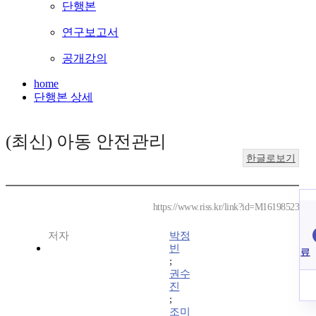
단행본
연구보고서
공개강의
home
단행본 상세
(최신) 아동 안전관리
한글로보기
https://www.riss.kr/link?id=M16198523
저자
박정
빈
료
;
권수
진
;
조미