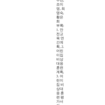
수진,
조미
영, 최
명숙,
황은
희
부록:
1. 안
전교
육 연
간계
획, 2.
어린
이집
비상
대응
훈련
계획,
3. 어
린이
집 비
상대
응 훈
련 평
가서