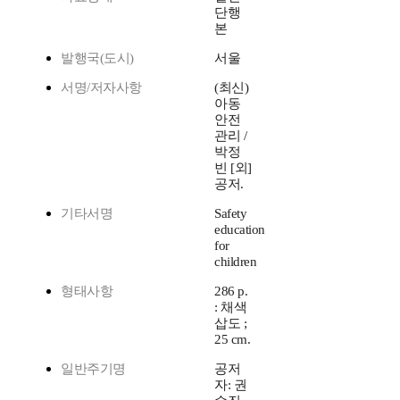
단행
본
발행국(도시)
서울
서명/저자사항
(최신)
아동
안전
관리 /
박정
빈 [외]
공저.
기타서명
Safety
education
for
children
형태사항
286 p.
: 채색
삽도 ;
25 cm.
일반주기명
공저
자: 권