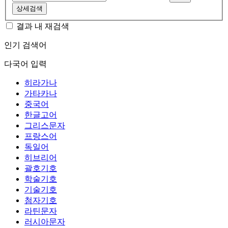
상세검색
결과 내 재검색
인기 검색어
다국어 입력
히라가나
가타카나
중국어
한글고어
그리스문자
프랑스어
독일어
히브리어
괄호기호
학술기호
기술기호
첨자기호
라틴문자
러시아문자