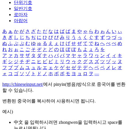
단위기호
일반기호
로마자
아랍어
あ
ぁ
か
が
さ
ざ
た
だ
な
は
ば
ぱ
ま
や
ゃ
ら
わ
ゎ
ん
い
ぃ
き
ぎ
し
じ
ち
ぢ
に
ひ
び
ぴ
み
り
う
ぅ
く
ぐ
す
ず
つ
づ
っ
ぬ
ふ
ぶ
ぷ
む
ゆ
ゅ
る
え
ぇ
け
げ
せ
ぜ
て
で
ね
へ
べ
ぺ
め
れ
お
ぉ
こ
ご
そ
ぞ
と
ど
の
ほ
ぼ
ぽ
も
よ
ょ
ろ
を
ア
ァ
カ
サ
ザ
タ
ダ
ナ
ハ
バ
パ
マ
ヤ
ャ
ラ
ワ
ヮ
ン
イ
ィ
キ
ギ
シ
ジ
チ
ヂ
ニ
ヒ
ビ
ピ
ミ
リ
ウ
ゥ
ク
グ
ス
ズ
ツ
ヅ
ッ
ヌ
フ
ブ
プ
ム
ユ
ュ
ル
エ
ェ
ケ
ゲ
セ
ゼ
テ
デ
ヘ
ベ
ペ
メ
レ
オ
ォ
コ
ゴ
ソ
ゾ
ト
ド
ノ
ホ
ボ
ポ
モ
ヨ
ョ
ロ
ヲ
―
http://chineseinput.net/
에서 pinyin(병음)방식으로 중국어를 변환
할 수 있습니다.
변환된 중국어를 복사하여 사용하시면 됩니다.
예시)
中文 을 입력하시려면
zhongwen
을 입력하시고 space를
누르시면됩니다.