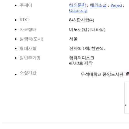
주제어
해외문학
;
해외소설
;
Project
;
Gutenberg
KDC
843 판사항(4)
자료형태
비도서(컴퓨터파일)
발행국(도시)
서울
형태사항
전자책 1책: 천연색.
일반주기명
컴퓨터디스크
ePUB로 제작
소장기관
우석대학교 중앙도서관