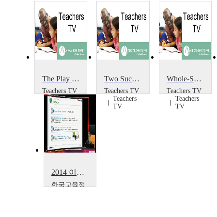
The Play Project
Two Successful Projects
Whole-School Portrait Project
Teachers TV
Teachers TV
Teachers TV
Teachers
Teachers
Teachers
TV
TV
TV
2014 이러닝 국제 콘퍼런스 : What is the Lessons from Education Support Project~
한국교육정
보진흥협회
Boseon,
Kim