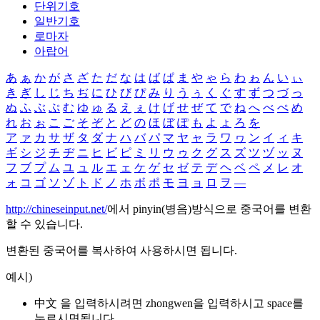
단위기호
일반기호
로마자
아랍어
あ
ぁ
か
が
さ
ざ
た
だ
な
は
ば
ぱ
ま
や
ゃ
ら
わ
ゎ
ん
い
ぃ
き
ぎ
し
じ
ち
ぢ
に
ひ
び
ぴ
み
り
う
ぅ
く
ぐ
す
ず
つ
づ
っ
ぬ
ふ
ぶ
ぷ
む
ゆ
ゅ
る
え
ぇ
け
げ
せ
ぜ
て
で
ね
へ
べ
ぺ
め
れ
お
ぉ
こ
ご
そ
ぞ
と
ど
の
ほ
ぼ
ぽ
も
よ
ょ
ろ
を
ア
ァ
カ
サ
ザ
タ
ダ
ナ
ハ
バ
パ
マ
ヤ
ャ
ラ
ワ
ヮ
ン
イ
ィ
キ
ギ
シ
ジ
チ
ヂ
ニ
ヒ
ビ
ピ
ミ
リ
ウ
ゥ
ク
グ
ス
ズ
ツ
ヅ
ッ
ヌ
フ
ブ
プ
ム
ユ
ュ
ル
エ
ェ
ケ
ゲ
セ
ゼ
テ
デ
ヘ
ベ
ペ
メ
レ
オ
ォ
コ
ゴ
ソ
ゾ
ト
ド
ノ
ホ
ボ
ポ
モ
ヨ
ョ
ロ
ヲ
―
http://chineseinput.net/
에서 pinyin(병음)방식으로 중국어를 변환
할 수 있습니다.
변환된 중국어를 복사하여 사용하시면 됩니다.
예시)
中文 을 입력하시려면
zhongwen
을 입력하시고 space를
누르시면됩니다.