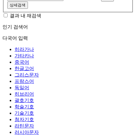
상세검색
결과 내 재검색
인기 검색어
다국어 입력
히라가나
가타카나
중국어
한글고어
그리스문자
프랑스어
독일어
히브리어
괄호기호
학술기호
기술기호
첨자기호
라틴문자
러시아문자