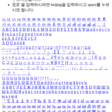
北京 을 입력하시려면
beijing
을 입력하시고 space를 누르
시면 됩니다.
ㅥ
ㅦ
ㅧ
ㅨ
ㅩ
ㅪ
ㅫ
ㅬ
ㅭ
ㅮ
ㅯ
ㅰ
ㅱ
ㅲ
ㅳ
ㅴ
ㅵ
ㅶ
ㅷ
ㅸ
ㅹ
ㅺ
ㅻ
ㅼ
ㅽ
ㅾ
ㅿ
ㆀ
ㆁ
ㆂ
ㆃ
ㆄ
ㆅ
ㆆ
ㆇ
ㆈ
ㆉ
ㆊ
ㆋ
ㆌ
ㆍ
ㆎ
Α
Β
Γ
Δ
Ε
Ζ
Η
Θ
Ι
Κ
Λ
Μ
Ν
Ξ
Ο
Π
Ρ
Σ
Τ
Υ
Φ
Χ
Ψ
Ω
α
β
γ
δ
ε
ζ
η
θ
ι
κ
λ
μ
ν
ξ
ο
π
ρ
σ
τ
υ
φ
χ
ψ
ω
á
à
Á
À
é
è
É
È
ç
Ç
ê
Ä
Ö
Ü
ä
ö
ü
ß
ְ
ֳ
ֲ
ֱ
ָ
ַ
ֵ
ֶ
ִ
ֹ
ּ
ֻ
ׂ
ׁ
ּ
ב
ה
נ
מ
צ
ת
ץ
ש
ד
ג
כ
ע
י
ח
ל
ך
ף
ק
ר
א
ט
ו
ן
ם
פ
‘
’
“
”
〔
〕
〈
〉
「
」
『
』
【
】
＂
（
）
［
］
｛
｝
±
×
÷
≠
≤
≥
∞
∴
♂
♀
∠
⊥
⌒
∂
∇
≡
≒
≪
≫
√
∽
∝
∵
∫
∬
∈
∋
⊆
⊇
⊂
⊃
∪
∩
∧
∨
￢
⇒
⇔
∀
∃
∮
∑
∏
＋
－
＜
＝
＞
、
。
·
‥
…
¨
〃
―
∥
＼
∼
´
～
ˇ
˘
˝
˚
˙
¸
˛
¡
¿
ː
！
＇
，
．
／
：
；
？
＾
＿
｀
｜
½
⅓
⅔
¼
¾
⅛
⅜
⅝
⅞
¹
²
³
⁴
ⁿ
₁
₂
₃
₄
Æ
Ð
Ħ
Ĳ
Ł
Ø
Œ
Þ
Ŧ
Ŋ
æ
đ
ð
ħ
ı
ĳ
ĸ
ŀ
ł
ø
œ
ß
þ
ŧ
ŋ
ŉ
А
Б
В
Г
Д
Е
Ё
Ж
З
И
Й
К
Л
М
Н
О
П
Р
С
Т
У
Ф
Х
Ц
Ч
Ш
Щ
Ъ
Ы
Ь
Э
Ю
Я
а
б
в
г
д
е
ё
ж
з
и
й
к
л
м
н
о
п
р
с
т
у
ф
х
ц
ч
ш
щ
ъ
ы
ь
э
ю
я
′
″
℃
Å
￠
￡
￥
¤
℉
‰
＄
％
Ｆ
￦
㎕
㎖
㎗
ℓ
㎘
㏄
㎣
㎤
㎥
㎦
㎙
㎚
㎛
㎜
㎝
㎞
㎟
㎠
㎡
㎢
㏊
㎍
㎎
㎏
㏏
㎈
㎉
㏈
㎧
㎨
㎰
㎱
㎲
㎳
㎴
㎵
㎶
㎷
㎸
㎹
㎀
㎁
㎂
㎃
㎄
㎺
㎻
㎽
㎾
㎿
㎐
㎑