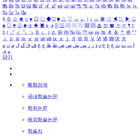
㎒
㎓
㎔
Ω
㏀
㏁
㎊
㎋
㎌
㏖
㏅
㎭
㎮
㎯
㏛
㎩
㎪
㎫
㎬
㏝
㏐
㏓
㏃
㏉
㏜
㏆
§
※
☆
★
○
●
◎
◇
◆
□
■
△
▽
→
←
↑
↓
↔
〓
◁
◀
▷
▶
♤
♠
♡
♥
♧
♣
⊙
◈
▣
◐
◑
▒
▤
▥
▨
▧
▦
▩
♨
☏
☎
☜
☞
¶
†
‡
↕
↗
↙
↖
↘
♭
♩
♪
♬
㉿
㈜
№
㏇
™
㏂
㏘
℡
＃
＆
＊
＠
ª
º
ⅰ
ⅱ
ⅲ
ⅳ
ⅴ
ⅵ
ⅶ
ⅷ
ⅸ
ⅹ
Ⅰ
Ⅱ
Ⅲ
Ⅳ
Ⅴ
Ⅵ
Ⅶ
Ⅷ
Ⅸ
Ⅹ
ا
ب
ت
ث
ج
ح
خ
د
ذ
ر
ز
س
ش
ص
ض
ط
ظ
ع
غ
ف
ق
ک
ل
م
ن
ه
و
ی
닫기
통합검색
국내학술논문
학위논문
해외학술논문
학술지