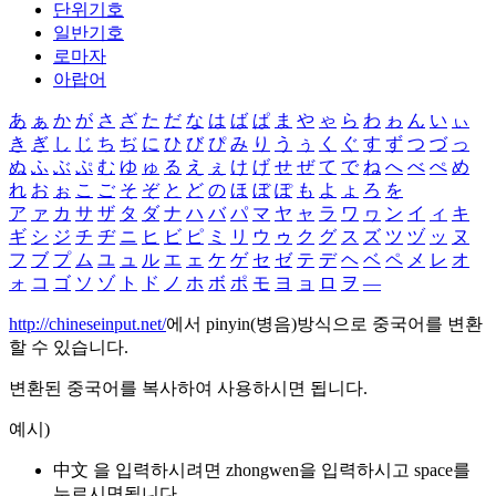
단위기호
일반기호
로마자
아랍어
あ
ぁ
か
が
さ
ざ
た
だ
な
は
ば
ぱ
ま
や
ゃ
ら
わ
ゎ
ん
い
ぃ
き
ぎ
し
じ
ち
ぢ
に
ひ
び
ぴ
み
り
う
ぅ
く
ぐ
す
ず
つ
づ
っ
ぬ
ふ
ぶ
ぷ
む
ゆ
ゅ
る
え
ぇ
け
げ
せ
ぜ
て
で
ね
へ
べ
ぺ
め
れ
お
ぉ
こ
ご
そ
ぞ
と
ど
の
ほ
ぼ
ぽ
も
よ
ょ
ろ
を
ア
ァ
カ
サ
ザ
タ
ダ
ナ
ハ
バ
パ
マ
ヤ
ャ
ラ
ワ
ヮ
ン
イ
ィ
キ
ギ
シ
ジ
チ
ヂ
ニ
ヒ
ビ
ピ
ミ
リ
ウ
ゥ
ク
グ
ス
ズ
ツ
ヅ
ッ
ヌ
フ
ブ
プ
ム
ユ
ュ
ル
エ
ェ
ケ
ゲ
セ
ゼ
テ
デ
ヘ
ベ
ペ
メ
レ
オ
ォ
コ
ゴ
ソ
ゾ
ト
ド
ノ
ホ
ボ
ポ
モ
ヨ
ョ
ロ
ヲ
―
http://chineseinput.net/
에서 pinyin(병음)방식으로 중국어를 변환
할 수 있습니다.
변환된 중국어를 복사하여 사용하시면 됩니다.
예시)
中文 을 입력하시려면
zhongwen
을 입력하시고 space를
누르시면됩니다.