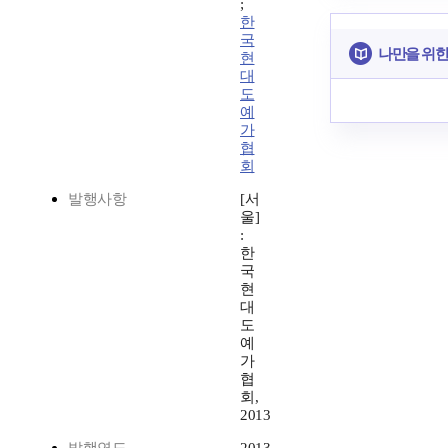
;
한
국
나만을 위한
현
대
도
예
가
협
회
발행사항
[서
울]
:
한
국
현
대
도
예
가
협
회,
2013