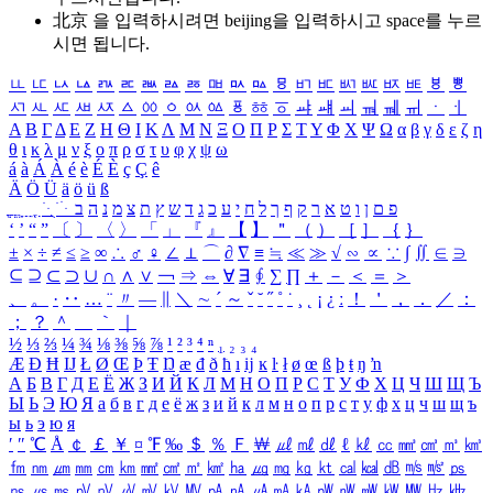
北京 을 입력하시려면
beijing
을 입력하시고 space를 누르
시면 됩니다.
ㅥ
ㅦ
ㅧ
ㅨ
ㅩ
ㅪ
ㅫ
ㅬ
ㅭ
ㅮ
ㅯ
ㅰ
ㅱ
ㅲ
ㅳ
ㅴ
ㅵ
ㅶ
ㅷ
ㅸ
ㅹ
ㅺ
ㅻ
ㅼ
ㅽ
ㅾ
ㅿ
ㆀ
ㆁ
ㆂ
ㆃ
ㆄ
ㆅ
ㆆ
ㆇ
ㆈ
ㆉ
ㆊ
ㆋ
ㆌ
ㆍ
ㆎ
Α
Β
Γ
Δ
Ε
Ζ
Η
Θ
Ι
Κ
Λ
Μ
Ν
Ξ
Ο
Π
Ρ
Σ
Τ
Υ
Φ
Χ
Ψ
Ω
α
β
γ
δ
ε
ζ
η
θ
ι
κ
λ
μ
ν
ξ
ο
π
ρ
σ
τ
υ
φ
χ
ψ
ω
á
à
Á
À
é
è
É
È
ç
Ç
ê
Ä
Ö
Ü
ä
ö
ü
ß
ְ
ֳ
ֲ
ֱ
ָ
ַ
ֵ
ֶ
ִ
ֹ
ּ
ֻ
ׂ
ׁ
ּ
ב
ה
נ
מ
צ
ת
ץ
ש
ד
ג
כ
ע
י
ח
ל
ך
ף
ק
ר
א
ט
ו
ן
ם
פ
‘
’
“
”
〔
〕
〈
〉
「
」
『
』
【
】
＂
（
）
［
］
｛
｝
±
×
÷
≠
≤
≥
∞
∴
♂
♀
∠
⊥
⌒
∂
∇
≡
≒
≪
≫
√
∽
∝
∵
∫
∬
∈
∋
⊆
⊇
⊂
⊃
∪
∩
∧
∨
￢
⇒
⇔
∀
∃
∮
∑
∏
＋
－
＜
＝
＞
、
。
·
‥
…
¨
〃
―
∥
＼
∼
´
～
ˇ
˘
˝
˚
˙
¸
˛
¡
¿
ː
！
＇
，
．
／
：
；
？
＾
＿
｀
｜
½
⅓
⅔
¼
¾
⅛
⅜
⅝
⅞
¹
²
³
⁴
ⁿ
₁
₂
₃
₄
Æ
Ð
Ħ
Ĳ
Ł
Ø
Œ
Þ
Ŧ
Ŋ
æ
đ
ð
ħ
ı
ĳ
ĸ
ŀ
ł
ø
œ
ß
þ
ŧ
ŋ
ŉ
А
Б
В
Г
Д
Е
Ё
Ж
З
И
Й
К
Л
М
Н
О
П
Р
С
Т
У
Ф
Х
Ц
Ч
Ш
Щ
Ъ
Ы
Ь
Э
Ю
Я
а
б
в
г
д
е
ё
ж
з
и
й
к
л
м
н
о
п
р
с
т
у
ф
х
ц
ч
ш
щ
ъ
ы
ь
э
ю
я
′
″
℃
Å
￠
￡
￥
¤
℉
‰
＄
％
Ｆ
￦
㎕
㎖
㎗
ℓ
㎘
㏄
㎣
㎤
㎥
㎦
㎙
㎚
㎛
㎜
㎝
㎞
㎟
㎠
㎡
㎢
㏊
㎍
㎎
㎏
㏏
㎈
㎉
㏈
㎧
㎨
㎰
㎱
㎲
㎳
㎴
㎵
㎶
㎷
㎸
㎹
㎀
㎁
㎂
㎃
㎄
㎺
㎻
㎽
㎾
㎿
㎐
㎑