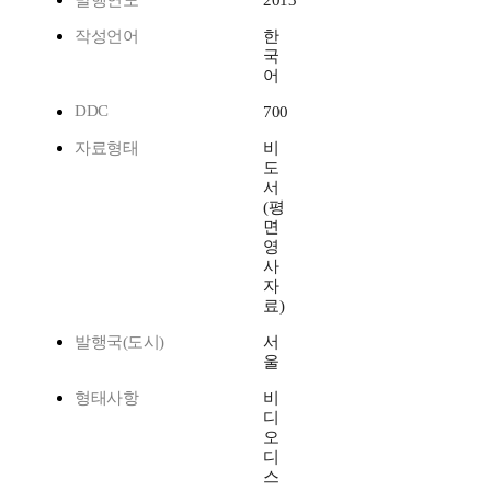
발행연도
2013
작성언어
한
국
어
DDC
700
자료형태
비
도
서
(평
면
영
사
자
료)
발행국(도시)
서
울
형태사항
비
디
오
디
스