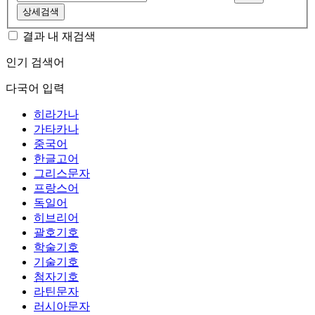
상세검색
결과 내 재검색
인기 검색어
다국어 입력
히라가나
가타카나
중국어
한글고어
그리스문자
프랑스어
독일어
히브리어
괄호기호
학술기호
기술기호
첨자기호
라틴문자
러시아문자