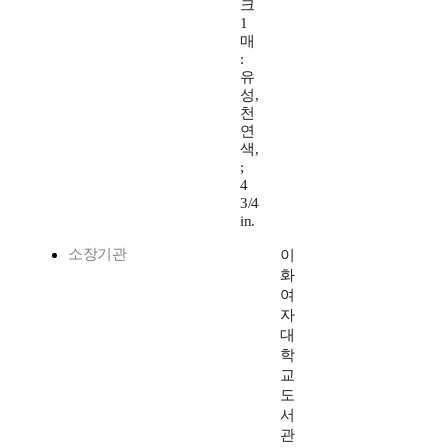
크
1
매
:
유
성,
천
연
색,
;
4
3/4
in.
소장기관
이
화
여
자
대
학
교
도
서
관