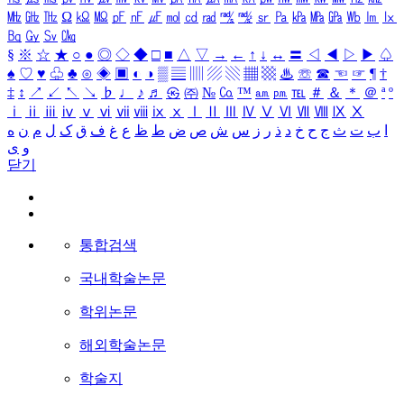
㎒
㎓
㎔
Ω
㏀
㏁
㎊
㎋
㎌
㏖
㏅
㎭
㎮
㎯
㏛
㎩
㎪
㎫
㎬
㏝
㏐
㏓
㏃
㏉
㏜
㏆
§
※
☆
★
○
●
◎
◇
◆
□
■
△
▽
→
←
↑
↓
↔
〓
◁
◀
▷
▶
♤
♠
♡
♥
♧
♣
⊙
◈
▣
◐
◑
▒
▤
▥
▨
▧
▦
▩
♨
☏
☎
☜
☞
¶
†
‡
↕
↗
↙
↖
↘
♭
♩
♪
♬
㉿
㈜
№
㏇
™
㏂
㏘
℡
＃
＆
＊
＠
ª
º
ⅰ
ⅱ
ⅲ
ⅳ
ⅴ
ⅵ
ⅶ
ⅷ
ⅸ
ⅹ
Ⅰ
Ⅱ
Ⅲ
Ⅳ
Ⅴ
Ⅵ
Ⅶ
Ⅷ
Ⅸ
Ⅹ
ا
ب
ت
ث
ج
ح
خ
د
ذ
ر
ز
س
ش
ص
ض
ط
ظ
ع
غ
ف
ق
ک
ل
م
ن
ه
و
ی
닫기
통합검색
국내학술논문
학위논문
해외학술논문
학술지