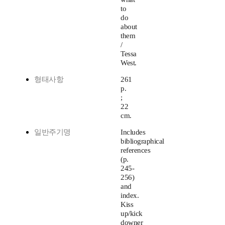
to
do
about
them
/
Tessa
West.
형태사항
261
p.
;
22
cm.
일반주기명
Includes
bibliographical
references
(p.
245-
256)
and
index.
Kiss
up/kick
downer