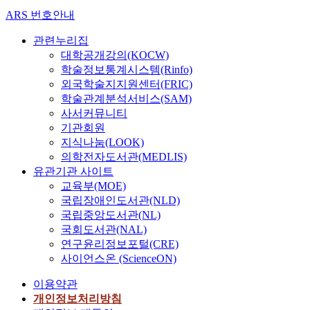
ARS 번호안내
관련누리집
대학공개강의(KOCW)
학술정보통계시스템(Rinfo)
외국학술지지원센터(FRIC)
학술관계분석서비스(SAM)
사서커뮤니티
기관회원
지식나눔(LOOK)
의학전자도서관(MEDLIS)
유관기관 사이트
교육부(MOE)
국립장애인도서관(NLD)
국립중앙도서관(NL)
국회도서관(NAL)
연구윤리정보포털(CRE)
사이언스온 (ScienceON)
이용약관
개인정보처리방침