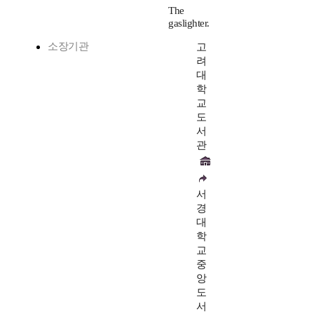
The
gaslighter.
소장기관
고
려
대
학
교
도
서
관
서
경
대
학
교
중
앙
도
서