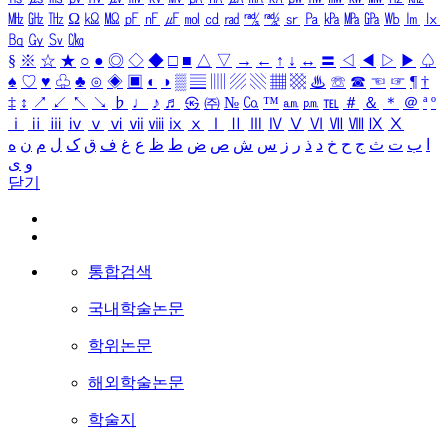
㎒
㎓
㎔
Ω
㏀
㏁
㎊
㎋
㎌
㏖
㏅
㎭
㎮
㎯
㏛
㎩
㎪
㎫
㎬
㏝
㏐
㏓
㏃
㏉
㏜
㏆
§
※
☆
★
○
●
◎
◇
◆
□
■
△
▽
→
←
↑
↓
↔
〓
◁
◀
▷
▶
♤
♠
♡
♥
♧
♣
⊙
◈
▣
◐
◑
▒
▤
▥
▨
▧
▦
▩
♨
☏
☎
☜
☞
¶
†
‡
↕
↗
↙
↖
↘
♭
♩
♪
♬
㉿
㈜
№
㏇
™
㏂
㏘
℡
＃
＆
＊
＠
ª
º
ⅰ
ⅱ
ⅲ
ⅳ
ⅴ
ⅵ
ⅶ
ⅷ
ⅸ
ⅹ
Ⅰ
Ⅱ
Ⅲ
Ⅳ
Ⅴ
Ⅵ
Ⅶ
Ⅷ
Ⅸ
Ⅹ
ا
ب
ت
ث
ج
ح
خ
د
ذ
ر
ز
س
ش
ص
ض
ط
ظ
ع
غ
ف
ق
ک
ل
م
ن
ه
و
ی
닫기
통합검색
국내학술논문
학위논문
해외학술논문
학술지