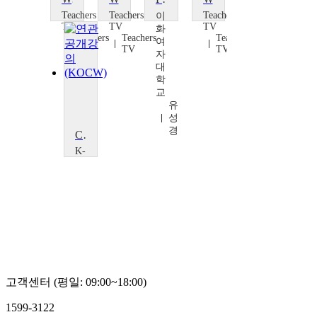
Teachers
Teachers
Teachers
이
TV
TV
TV
화
Teachers
Teachers
Teachers
여
TV
TV
TV
자
대
학
교
유
성
경
Cultural Psychology
K-
MOOC
인
하
대
학
교
김
의
철
고객센터 (평일: 09:00~18:00)
1599-3122