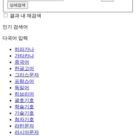
상세검색
결과 내 재검색
인기 검색어
다국어 입력
히라가나
가타카나
중국어
한글고어
그리스문자
프랑스어
독일어
히브리어
괄호기호
학술기호
기술기호
첨자기호
라틴문자
러시아문자