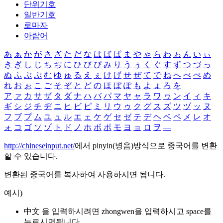
단위기호
일반기호
로마자
아랍어
あ
ぁ
か
が
さ
ざ
た
だ
な
は
ば
ぱ
ま
や
ゃ
ら
わ
ゎ
ん
い
ぃ
き
ぎ
し
じ
ち
ぢ
に
ひ
び
ぴ
み
り
う
ぅ
く
ぐ
す
ず
つ
づ
っ
ぬ
ふ
ぶ
ぷ
む
ゆ
ゅ
る
え
ぇ
け
げ
せ
ぜ
て
で
ね
へ
べ
ぺ
め
れ
お
ぉ
こ
ご
そ
ぞ
と
ど
の
ほ
ぼ
ぽ
も
よ
ょ
ろ
を
ア
ァ
カ
サ
ザ
タ
ダ
ナ
ハ
バ
パ
マ
ヤ
ャ
ラ
ワ
ヮ
ン
イ
ィ
キ
ギ
シ
ジ
チ
ヂ
ニ
ヒ
ビ
ピ
ミ
リ
ウ
ゥ
ク
グ
ス
ズ
ツ
ヅ
ッ
ヌ
フ
ブ
プ
ム
ユ
ュ
ル
エ
ェ
ケ
ゲ
セ
ゼ
テ
デ
ヘ
ベ
ペ
メ
レ
オ
ォ
コ
ゴ
ソ
ゾ
ト
ド
ノ
ホ
ボ
ポ
モ
ヨ
ョ
ロ
ヲ
―
http://chineseinput.net/
에서 pinyin(병음)방식으로 중국어를 변환
할 수 있습니다.
변환된 중국어를 복사하여 사용하시면 됩니다.
예시)
中文 을 입력하시려면
zhongwen
을 입력하시고 space를
누르시면됩니다.