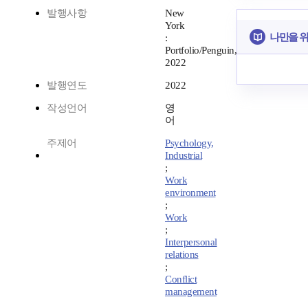
발행사항
New
York
나만을 
:
Portfolio/Penguin,
2022
발행연도
2022
작성언어
영
어
주제어
Psychology,
Industrial
;
Work
environment
;
Work
;
Interpersonal
relations
;
Conflict
management