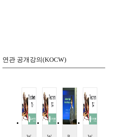
연관 공개강의(KOCW)
Working to Learn
Work/Life Balance
Psychology of Adolescence
Work/Life Balance