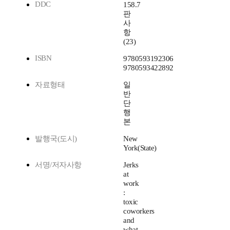
DDC
158.7
판
사
항
(23)
ISBN
9780593192306
9780593422892
자료형태
일
반
단
행
본
발행국(도시)
New
York(State)
서명/저자사항
Jerks
at
work
:
toxic
coworkers
and
what