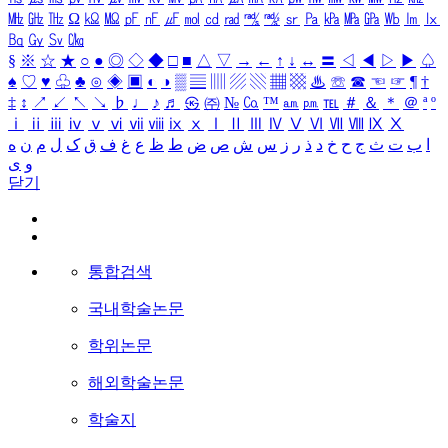
㎒
㎓
㎔
Ω
㏀
㏁
㎊
㎋
㎌
㏖
㏅
㎭
㎮
㎯
㏛
㎩
㎪
㎫
㎬
㏝
㏐
㏓
㏃
㏉
㏜
㏆
§
※
☆
★
○
●
◎
◇
◆
□
■
△
▽
→
←
↑
↓
↔
〓
◁
◀
▷
▶
♤
♠
♡
♥
♧
♣
⊙
◈
▣
◐
◑
▒
▤
▥
▨
▧
▦
▩
♨
☏
☎
☜
☞
¶
†
‡
↕
↗
↙
↖
↘
♭
♩
♪
♬
㉿
㈜
№
㏇
™
㏂
㏘
℡
＃
＆
＊
＠
ª
º
ⅰ
ⅱ
ⅲ
ⅳ
ⅴ
ⅵ
ⅶ
ⅷ
ⅸ
ⅹ
Ⅰ
Ⅱ
Ⅲ
Ⅳ
Ⅴ
Ⅵ
Ⅶ
Ⅷ
Ⅸ
Ⅹ
ا
ب
ت
ث
ج
ح
خ
د
ذ
ر
ز
س
ش
ص
ض
ط
ظ
ع
غ
ف
ق
ک
ل
م
ن
ه
و
ی
닫기
통합검색
국내학술논문
학위논문
해외학술논문
학술지