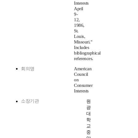
Interests
April
9-
12,
1986,
St.
Louis,
Missouri."
Includes
bibliographical
references.
회의명
American
Council
on
Consumer
Interests
소장기관
원
광
대
학
교
중