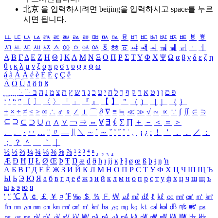
北京 을 입력하시려면
beijing
을 입력하시고 space를 누르
시면 됩니다.
ㅥ
ㅦ
ㅧ
ㅨ
ㅩ
ㅪ
ㅫ
ㅬ
ㅭ
ㅮ
ㅯ
ㅰ
ㅱ
ㅲ
ㅳ
ㅴ
ㅵ
ㅶ
ㅷ
ㅸ
ㅹ
ㅺ
ㅻ
ㅼ
ㅽ
ㅾ
ㅿ
ㆀ
ㆁ
ㆂ
ㆃ
ㆄ
ㆅ
ㆆ
ㆇ
ㆈ
ㆉ
ㆊ
ㆋ
ㆌ
ㆍ
ㆎ
Α
Β
Γ
Δ
Ε
Ζ
Η
Θ
Ι
Κ
Λ
Μ
Ν
Ξ
Ο
Π
Ρ
Σ
Τ
Υ
Φ
Χ
Ψ
Ω
α
β
γ
δ
ε
ζ
η
θ
ι
κ
λ
μ
ν
ξ
ο
π
ρ
σ
τ
υ
φ
χ
ψ
ω
á
à
Á
À
é
è
É
È
ç
Ç
ê
Ä
Ö
Ü
ä
ö
ü
ß
ְ
ֳ
ֲ
ֱ
ָ
ַ
ֵ
ֶ
ִ
ֹ
ּ
ֻ
ׂ
ׁ
ּ
ב
ה
נ
מ
צ
ת
ץ
ש
ד
ג
כ
ע
י
ח
ל
ך
ף
ק
ר
א
ט
ו
ן
ם
פ
‘
’
“
”
〔
〕
〈
〉
「
」
『
』
【
】
＂
（
）
［
］
｛
｝
±
×
÷
≠
≤
≥
∞
∴
♂
♀
∠
⊥
⌒
∂
∇
≡
≒
≪
≫
√
∽
∝
∵
∫
∬
∈
∋
⊆
⊇
⊂
⊃
∪
∩
∧
∨
￢
⇒
⇔
∀
∃
∮
∑
∏
＋
－
＜
＝
＞
、
。
·
‥
…
¨
〃
―
∥
＼
∼
´
～
ˇ
˘
˝
˚
˙
¸
˛
¡
¿
ː
！
＇
，
．
／
：
；
？
＾
＿
｀
｜
½
⅓
⅔
¼
¾
⅛
⅜
⅝
⅞
¹
²
³
⁴
ⁿ
₁
₂
₃
₄
Æ
Ð
Ħ
Ĳ
Ł
Ø
Œ
Þ
Ŧ
Ŋ
æ
đ
ð
ħ
ı
ĳ
ĸ
ŀ
ł
ø
œ
ß
þ
ŧ
ŋ
ŉ
А
Б
В
Г
Д
Е
Ё
Ж
З
И
Й
К
Л
М
Н
О
П
Р
С
Т
У
Ф
Х
Ц
Ч
Ш
Щ
Ъ
Ы
Ь
Э
Ю
Я
а
б
в
г
д
е
ё
ж
з
и
й
к
л
м
н
о
п
р
с
т
у
ф
х
ц
ч
ш
щ
ъ
ы
ь
э
ю
я
′
″
℃
Å
￠
￡
￥
¤
℉
‰
＄
％
Ｆ
￦
㎕
㎖
㎗
ℓ
㎘
㏄
㎣
㎤
㎥
㎦
㎙
㎚
㎛
㎜
㎝
㎞
㎟
㎠
㎡
㎢
㏊
㎍
㎎
㎏
㏏
㎈
㎉
㏈
㎧
㎨
㎰
㎱
㎲
㎳
㎴
㎵
㎶
㎷
㎸
㎹
㎀
㎁
㎂
㎃
㎄
㎺
㎻
㎽
㎾
㎿
㎐
㎑