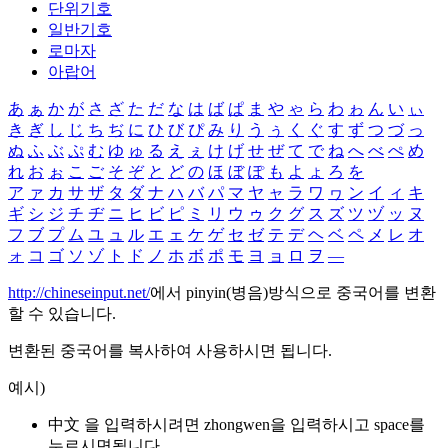
단위기호
일반기호
로마자
아랍어
あ
ぁ
か
が
さ
ざ
た
だ
な
は
ば
ぱ
ま
や
ゃ
ら
わ
ゎ
ん
い
ぃ
き
ぎ
し
じ
ち
ぢ
に
ひ
び
ぴ
み
り
う
ぅ
く
ぐ
す
ず
つ
づ
っ
ぬ
ふ
ぶ
ぷ
む
ゆ
ゅ
る
え
ぇ
け
げ
せ
ぜ
て
で
ね
へ
べ
ぺ
め
れ
お
ぉ
こ
ご
そ
ぞ
と
ど
の
ほ
ぼ
ぽ
も
よ
ょ
ろ
を
ア
ァ
カ
サ
ザ
タ
ダ
ナ
ハ
バ
パ
マ
ヤ
ャ
ラ
ワ
ヮ
ン
イ
ィ
キ
ギ
シ
ジ
チ
ヂ
ニ
ヒ
ビ
ピ
ミ
リ
ウ
ゥ
ク
グ
ス
ズ
ツ
ヅ
ッ
ヌ
フ
ブ
プ
ム
ユ
ュ
ル
エ
ェ
ケ
ゲ
セ
ゼ
テ
デ
ヘ
ベ
ペ
メ
レ
オ
ォ
コ
ゴ
ソ
ゾ
ト
ド
ノ
ホ
ボ
ポ
モ
ヨ
ョ
ロ
ヲ
―
http://chineseinput.net/
에서 pinyin(병음)방식으로 중국어를 변환
할 수 있습니다.
변환된 중국어를 복사하여 사용하시면 됩니다.
예시)
中文 을 입력하시려면
zhongwen
을 입력하시고 space를
누르시면됩니다.