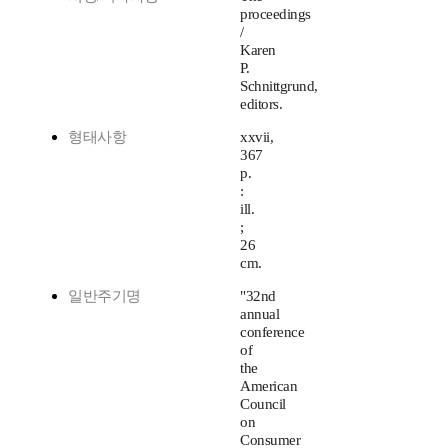
proceedings
/
Karen
P.
Schnittgrund,
editors.
형태사항
xxvii,
367
p.
:
ill.
;
26
cm.
일반주기명
"32nd
annual
conference
of
the
American
Council
on
Consumer