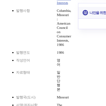
Interests
발행사항
Columbia,
나만을 위한
Missouri
:
American
Council
on
Consumer
Interests,
1986
발행연도
1986
작성언어
영
어
자료형태
일
반
단
행
본
발행국(도시)
Missouri
서명/저자사항
The