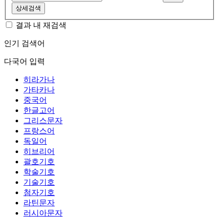
상세검색
결과 내 재검색
인기 검색어
다국어 입력
히라가나
가타카나
중국어
한글고어
그리스문자
프랑스어
독일어
히브리어
괄호기호
학술기호
기술기호
첨자기호
라틴문자
러시아문자