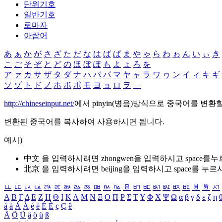
단위기호
일반기호
로마자
아랍어
あ
ぁ
か
が
さ
ざ
た
だ
な
は
ば
ぱ
ま
や
ゃ
ら
わ
ゎ
ん
い
ぃ
き
こ
ご
そ
ぞ
と
ど
の
ほ
ぼ
ぽ
も
よ
ょ
ろ
を
ア
ァ
カ
サ
ザ
タ
ダ
ナ
ハ
バ
パ
マ
ヤ
ャ
ラ
ワ
ヮ
ン
イ
ィ
キ
ギ
ソ
ゾ
ト
ド
ノ
ホ
ボ
ポ
モ
ヨ
ョ
ロ
ヲ
―
http://chineseinput.net/
에서 pinyin(병음)방식으로 중국어를 변환
변환된 중국어를 복사하여 사용하시면 됩니다.
예시)
中文 을 입력하시려면
zhongwen
을 입력하시고 space를
北京 을 입력하시려면
beijing
을 입력하시고 space를 누르
ㅥ
ㅦ
ㅧ
ㅨ
ㅩ
ㅪ
ㅫ
ㅬ
ㅭ
ㅮ
ㅯ
ㅰ
ㅱ
ㅲ
ㅳ
ㅴ
ㅵ
ㅶ
ㅷ
ㅸ
ㅹ
ㅺ
Α
Β
Γ
Δ
Ε
Ζ
Η
Θ
Ι
Κ
Λ
Μ
Ν
Ξ
Ο
Π
Ρ
Σ
Τ
Υ
Φ
Χ
Ψ
Ω
α
β
γ
δ
ε
ζ
η
á
à
Á
À
é
è
É
È
ç
Ç
ê
Ä
Ö
Ü
ä
ö
ü
ß