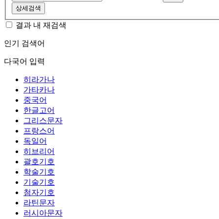
상세검색
결과 내 재검색
인기 검색어
다국어 입력
히라가나
가타카나
중국어
한글고어
그리스문자
프랑스어
독일어
히브리어
괄호기호
학술기호
기술기호
첨자기호
라틴문자
러시아문자