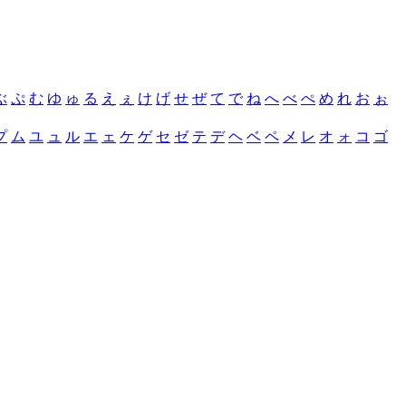
ぶ
ぷ
む
ゆ
ゅ
る
え
ぇ
け
げ
せ
ぜ
て
で
ね
へ
べ
ぺ
め
れ
お
ぉ
プ
ム
ユ
ュ
ル
エ
ェ
ケ
ゲ
セ
ゼ
テ
デ
ヘ
ベ
ペ
メ
レ
オ
ォ
コ
ゴ