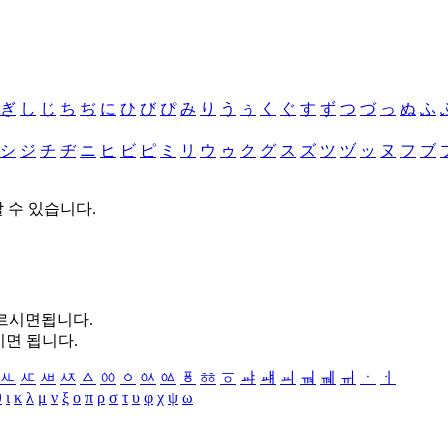
ぎ
し
じ
ち
ぢ
に
ひ
び
ぴ
み
り
う
ぅ
く
ぐ
す
ず
つ
づ
っ
ぬ
ふ
シ
ジ
チ
ヂ
ニ
ヒ
ビ
ピ
ミ
リ
ウ
ゥ
ク
グ
ス
ズ
ツ
ヅ
ッ
ヌ
フ
ブ
할 수 있습니다.
누르시면됩니다.
시면 됩니다.
ㅻ
ㅼ
ㅽ
ㅾ
ㅿ
ㆀ
ㆁ
ㆂ
ㆃ
ㆄ
ㆅ
ㆆ
ㆇ
ㆈ
ㆉ
ㆊ
ㆋ
ㆌ
ㆍ
ㆎ
θ
ι
κ
λ
μ
ν
ξ
ο
π
ρ
σ
τ
υ
φ
χ
ψ
ω