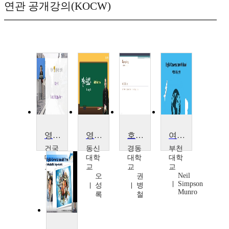
연관 공개강의(KOCW)
영어회화(입이 뻥 뚫리는 영어)
영어회화
호텔 서비스 영어회화
여행으로 배우는 영어회화
건국
동신
경동
부천
대학
대학
대학
대학
교
교
교
교
Neil
이
오
권
Simpson
수
성
병
Munro
미
록
철