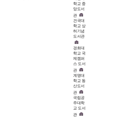
학교 중
앙도서
관
건국대
학교 상
허기념
도서관
경희대
학교 국
제캠퍼
스 도서
관
계명대
학교 동
산도서
관
국립공
주대학
교 도서
관