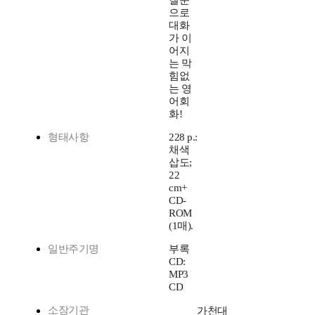
질문
으로
대화
가 이
어지
는 막
힘없
는 영
어회
화!
형태사항
228 p.:
채색
삽도;
22
cm+
CD-
ROM
(1매).
일반주기명
부록
CD:
MP3
CD
소장기관
가천대