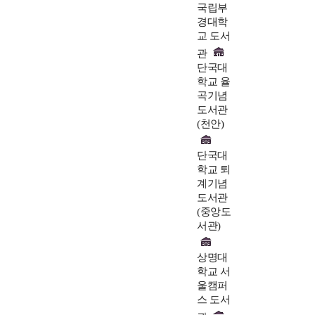
국립부
경대학
교 도서
관
단국대
학교 율
곡기념
도서관
(천안)
단국대
학교 퇴
계기념
도서관
(중앙도
서관)
상명대
학교 서
울캠퍼
스 도서