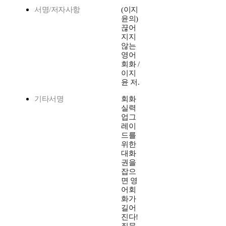
서명/저자사항
(이지
윤의)
끊어
지지
않는
영어
회화 /
이지
윤 저.
기타서명
회화
실력
업그
레이
드를
위한
대화
권을
잡으
면 영
어회
화가
길어
진다!