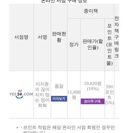
온라인 서점 구매 정보
종이책
전
자
포
책
인
판매현
서점명
서명
구
트
황
판매가(할
매
정가
(포
인율)
링
인
크
트
몰)
10,620원
이지윤
품절
590
(10%)
의 끊어
11,800
포인
지지 않
원
트
는 영어
(5%)
회화
포인트 적립은 해당 온라인 서점 회원인 경우만