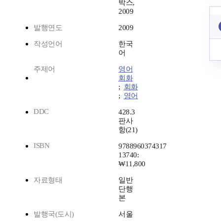
박스,
2009
발행연도
2009
작성언어
한국
어
주제어
영어
회화
;
회화
;
영어
DDC
428.3
판사
항(21)
ISBN
9788960374317
13740:
₩11,800
자료형태
일반
단행
본
발행국(도시)
서울