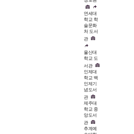
정보원
연세대
학교 학
술문화
처 도서
관
울산대
학교 도
서관
인제대
학교 백
인제기
념도서
관
제주대
학교 중
앙도서
관
추계예