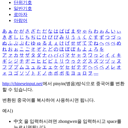
단위기호
일반기호
로마자
아랍어
あ
ぁ
か
が
さ
ざ
た
だ
な
は
ば
ぱ
ま
や
ゃ
ら
わ
ゎ
ん
い
ぃ
き
ぎ
し
じ
ち
ぢ
に
ひ
び
ぴ
み
り
う
ぅ
く
ぐ
す
ず
つ
づ
っ
ぬ
ふ
ぶ
ぷ
む
ゆ
ゅ
る
え
ぇ
け
げ
せ
ぜ
て
で
ね
へ
べ
ぺ
め
れ
お
ぉ
こ
ご
そ
ぞ
と
ど
の
ほ
ぼ
ぽ
も
よ
ょ
ろ
を
ア
ァ
カ
サ
ザ
タ
ダ
ナ
ハ
バ
パ
マ
ヤ
ャ
ラ
ワ
ヮ
ン
イ
ィ
キ
ギ
シ
ジ
チ
ヂ
ニ
ヒ
ビ
ピ
ミ
リ
ウ
ゥ
ク
グ
ス
ズ
ツ
ヅ
ッ
ヌ
フ
ブ
プ
ム
ユ
ュ
ル
エ
ェ
ケ
ゲ
セ
ゼ
テ
デ
ヘ
ベ
ペ
メ
レ
オ
ォ
コ
ゴ
ソ
ゾ
ト
ド
ノ
ホ
ボ
ポ
モ
ヨ
ョ
ロ
ヲ
―
http://chineseinput.net/
에서 pinyin(병음)방식으로 중국어를 변환
할 수 있습니다.
변환된 중국어를 복사하여 사용하시면 됩니다.
예시)
中文 을 입력하시려면
zhongwen
을 입력하시고 space를
누르시면됩니다.