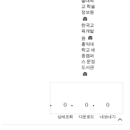
술대학
교 학술
정보원
한국교
육개발
원
홍익대
학교 세
종캠퍼
스 문정
도서관
0
0
0
상세조회
다운로드
내보내기