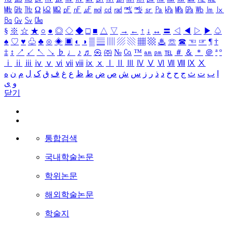
㎒
㎓
㎔
Ω
㏀
㏁
㎊
㎋
㎌
㏖
㏅
㎭
㎮
㎯
㏛
㎩
㎪
㎫
㎬
㏝
㏐
㏓
㏃
㏉
㏜
㏆
§
※
☆
★
○
●
◎
◇
◆
□
■
△
▽
→
←
↑
↓
↔
〓
◁
◀
▷
▶
♤
♠
♡
♥
♧
♣
⊙
◈
▣
◐
◑
▒
▤
▥
▨
▧
▦
▩
♨
☏
☎
☜
☞
¶
†
‡
↕
↗
↙
↖
↘
♭
♩
♪
♬
㉿
㈜
№
㏇
™
㏂
㏘
℡
＃
＆
＊
＠
ª
º
ⅰ
ⅱ
ⅲ
ⅳ
ⅴ
ⅵ
ⅶ
ⅷ
ⅸ
ⅹ
Ⅰ
Ⅱ
Ⅲ
Ⅳ
Ⅴ
Ⅵ
Ⅶ
Ⅷ
Ⅸ
Ⅹ
ا
ب
ت
ث
ج
ح
خ
د
ذ
ر
ز
س
ش
ص
ض
ط
ظ
ع
غ
ف
ق
ک
ل
م
ن
ه
و
ی
닫기
통합검색
국내학술논문
학위논문
해외학술논문
학술지