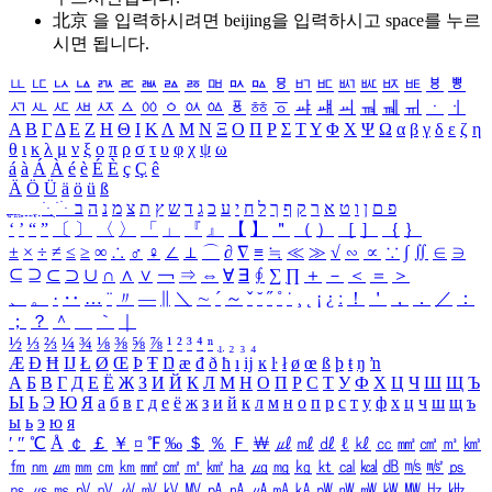
北京 을 입력하시려면
beijing
을 입력하시고 space를 누르
시면 됩니다.
ㅥ
ㅦ
ㅧ
ㅨ
ㅩ
ㅪ
ㅫ
ㅬ
ㅭ
ㅮ
ㅯ
ㅰ
ㅱ
ㅲ
ㅳ
ㅴ
ㅵ
ㅶ
ㅷ
ㅸ
ㅹ
ㅺ
ㅻ
ㅼ
ㅽ
ㅾ
ㅿ
ㆀ
ㆁ
ㆂ
ㆃ
ㆄ
ㆅ
ㆆ
ㆇ
ㆈ
ㆉ
ㆊ
ㆋ
ㆌ
ㆍ
ㆎ
Α
Β
Γ
Δ
Ε
Ζ
Η
Θ
Ι
Κ
Λ
Μ
Ν
Ξ
Ο
Π
Ρ
Σ
Τ
Υ
Φ
Χ
Ψ
Ω
α
β
γ
δ
ε
ζ
η
θ
ι
κ
λ
μ
ν
ξ
ο
π
ρ
σ
τ
υ
φ
χ
ψ
ω
á
à
Á
À
é
è
É
È
ç
Ç
ê
Ä
Ö
Ü
ä
ö
ü
ß
ְ
ֳ
ֲ
ֱ
ָ
ַ
ֵ
ֶ
ִ
ֹ
ּ
ֻ
ׂ
ׁ
ּ
ב
ה
נ
מ
צ
ת
ץ
ש
ד
ג
כ
ע
י
ח
ל
ך
ף
ק
ר
א
ט
ו
ן
ם
פ
‘
’
“
”
〔
〕
〈
〉
「
」
『
』
【
】
＂
（
）
［
］
｛
｝
±
×
÷
≠
≤
≥
∞
∴
♂
♀
∠
⊥
⌒
∂
∇
≡
≒
≪
≫
√
∽
∝
∵
∫
∬
∈
∋
⊆
⊇
⊂
⊃
∪
∩
∧
∨
￢
⇒
⇔
∀
∃
∮
∑
∏
＋
－
＜
＝
＞
、
。
·
‥
…
¨
〃
―
∥
＼
∼
´
～
ˇ
˘
˝
˚
˙
¸
˛
¡
¿
ː
！
＇
，
．
／
：
；
？
＾
＿
｀
｜
½
⅓
⅔
¼
¾
⅛
⅜
⅝
⅞
¹
²
³
⁴
ⁿ
₁
₂
₃
₄
Æ
Ð
Ħ
Ĳ
Ł
Ø
Œ
Þ
Ŧ
Ŋ
æ
đ
ð
ħ
ı
ĳ
ĸ
ŀ
ł
ø
œ
ß
þ
ŧ
ŋ
ŉ
А
Б
В
Г
Д
Е
Ё
Ж
З
И
Й
К
Л
М
Н
О
П
Р
С
Т
У
Ф
Х
Ц
Ч
Ш
Щ
Ъ
Ы
Ь
Э
Ю
Я
а
б
в
г
д
е
ё
ж
з
и
й
к
л
м
н
о
п
р
с
т
у
ф
х
ц
ч
ш
щ
ъ
ы
ь
э
ю
я
′
″
℃
Å
￠
￡
￥
¤
℉
‰
＄
％
Ｆ
￦
㎕
㎖
㎗
ℓ
㎘
㏄
㎣
㎤
㎥
㎦
㎙
㎚
㎛
㎜
㎝
㎞
㎟
㎠
㎡
㎢
㏊
㎍
㎎
㎏
㏏
㎈
㎉
㏈
㎧
㎨
㎰
㎱
㎲
㎳
㎴
㎵
㎶
㎷
㎸
㎹
㎀
㎁
㎂
㎃
㎄
㎺
㎻
㎽
㎾
㎿
㎐
㎑