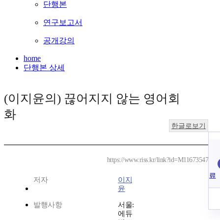
단행본
연구보고서
공개강의
home
단행본 상세
(이지윤의) 끊어지지 않는 영어회
화
한글로보기
https://www.riss.kr/link?id=M11673547
료
저자
이지
윤
발행사항
서울:
에듀