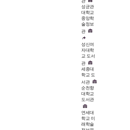
관
성균관
대학교
중앙학
술정보
관
성신여
자대학
교 도서
관
세종대
학교 도
서관
순천향
대학교
도서관
연세대
학교 미
래학술