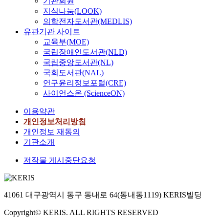
기관회원
지식나눔(LOOK)
의학전자도서관(MEDLIS)
유관기관 사이트
교육부(MOE)
국립장애인도서관(NLD)
국립중앙도서관(NL)
국회도서관(NAL)
연구윤리정보포털(CRE)
사이언스온 (ScienceON)
이용약관
개인정보처리방침
개인정보 재동의
기관소개
저작물 게시중단요청
41061 대구광역시 동구 동내로 64(동내동1119) KERIS빌딩
Copyright© KERIS. ALL RIGHTS RESERVED