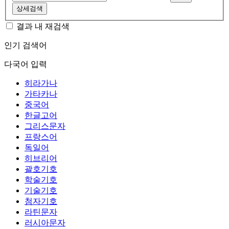
상세검색
결과 내 재검색
인기 검색어
다국어 입력
히라가나
가타카나
중국어
한글고어
그리스문자
프랑스어
독일어
히브리어
괄호기호
학술기호
기술기호
첨자기호
라틴문자
러시아문자