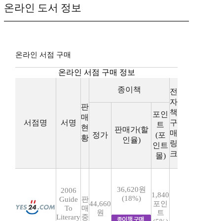
온라인 도서 정보
온라인 서점 구매
온라인 서점 구매 정보
종이책
전
자
판
책
포인
매
서점명
서명
구
트
현
판매가(할
매
정가
(포
황
인율)
링
인트
크
몰)
36,620원
2006
1,840
(18%)
Guide
판
44,660
포인
To
매
원
트
Literary
중