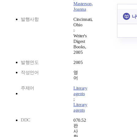
Masterson,
Joanna
나
발행사항
Cincinnati,
Ohio
:
Writer's
Digest
Books,
2005
발행연도
2005
작성언어
영
어
주제어
Literary
agents
;
Literary
agents
DDC
070.52
판
사
항