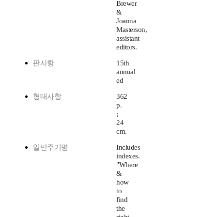
Brewer
&
Joanna
Masterson,
assistant
editors.
판사항
15th
annual
ed
형태사항
362
p.
;
24
cm.
일반주기명
Includes
indexes.
"Where
&
how
to
find
the