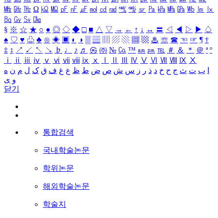
㎒
㎓
㎔
Ω
㏀
㏁
㎊
㎋
㎌
㏖
㏅
㎭
㎮
㎯
㏛
㎩
㎪
㎫
㎬
㏝
㏐
㏓
㏃
㏉
㏜
㏆
§
※
☆
★
○
●
◎
◇
◆
□
■
△
▽
→
←
↑
↓
↔
〓
◁
◀
▷
▶
♤
♠
♡
♥
♧
♣
⊙
◈
▣
◐
◑
▒
▤
▥
▨
▧
▦
▩
♨
☏
☎
☜
☞
¶
†
‡
↕
↗
↙
↖
↘
♭
♩
♪
♬
㉿
㈜
№
㏇
™
㏂
㏘
℡
＃
＆
＊
＠
ª
º
ⅰ
ⅱ
ⅲ
ⅳ
ⅴ
ⅵ
ⅶ
ⅷ
ⅸ
ⅹ
Ⅰ
Ⅱ
Ⅲ
Ⅳ
Ⅴ
Ⅵ
Ⅶ
Ⅷ
Ⅸ
Ⅹ
ا
ب
ت
ث
ج
ح
خ
د
ذ
ر
ز
س
ش
ص
ض
ط
ظ
ع
غ
ف
ق
ک
ل
م
ن
ه
و
ی
닫기
통합검색
국내학술논문
학위논문
해외학술논문
학술지