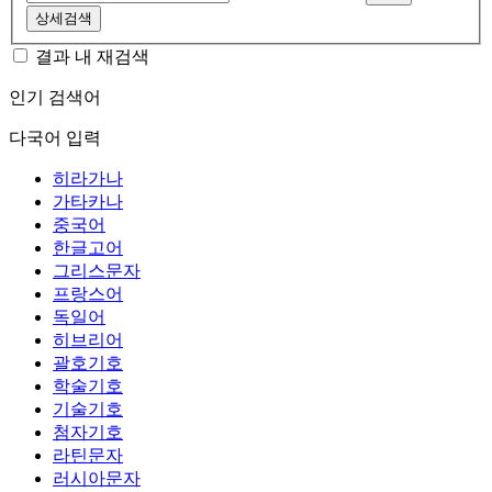
상세검색
결과 내 재검색
인기 검색어
다국어 입력
히라가나
가타카나
중국어
한글고어
그리스문자
프랑스어
독일어
히브리어
괄호기호
학술기호
기술기호
첨자기호
라틴문자
러시아문자