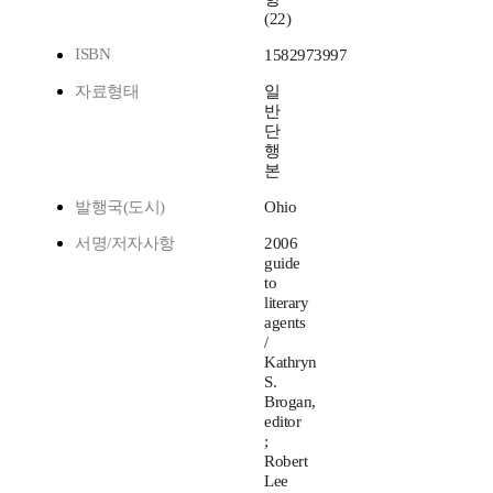
(22)
ISBN
1582973997
자료형태
일
반
단
행
본
발행국(도시)
Ohio
서명/저자사항
2006
guide
to
literary
agents
/
Kathryn
S.
Brogan,
editor
;
Robert
Lee