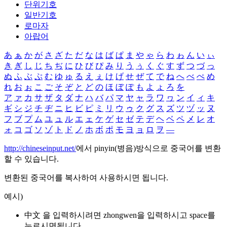
단위기호
일반기호
로마자
아랍어
あ
ぁ
か
が
さ
ざ
た
だ
な
は
ば
ぱ
ま
や
ゃ
ら
わ
ゎ
ん
い
ぃ
き
ぎ
し
じ
ち
ぢ
に
ひ
び
ぴ
み
り
う
ぅ
く
ぐ
す
ず
つ
づ
っ
ぬ
ふ
ぶ
ぷ
む
ゆ
ゅ
る
え
ぇ
け
げ
せ
ぜ
て
で
ね
へ
べ
ぺ
め
れ
お
ぉ
こ
ご
そ
ぞ
と
ど
の
ほ
ぼ
ぽ
も
よ
ょ
ろ
を
ア
ァ
カ
サ
ザ
タ
ダ
ナ
ハ
バ
パ
マ
ヤ
ャ
ラ
ワ
ヮ
ン
イ
ィ
キ
ギ
シ
ジ
チ
ヂ
ニ
ヒ
ビ
ピ
ミ
リ
ウ
ゥ
ク
グ
ス
ズ
ツ
ヅ
ッ
ヌ
フ
ブ
プ
ム
ユ
ュ
ル
エ
ェ
ケ
ゲ
セ
ゼ
テ
デ
ヘ
ベ
ペ
メ
レ
オ
ォ
コ
ゴ
ソ
ゾ
ト
ド
ノ
ホ
ボ
ポ
モ
ヨ
ョ
ロ
ヲ
―
http://chineseinput.net/
에서 pinyin(병음)방식으로 중국어를 변환
할 수 있습니다.
변환된 중국어를 복사하여 사용하시면 됩니다.
예시)
中文 을 입력하시려면
zhongwen
을 입력하시고 space를
누르시면됩니다.