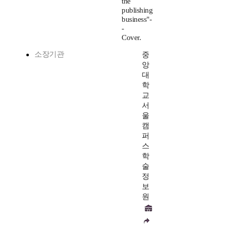
the
publishing
business"-
-
Cover.
소장기관
중
앙
대
학
교
서
울
캠
퍼
스
학
술
정
보
원