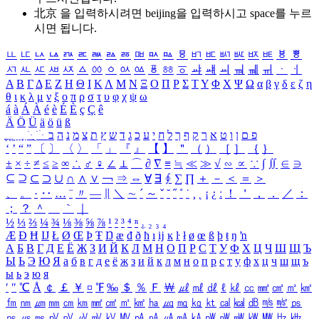
北京 을 입력하시려면
beijing
을 입력하시고 space를 누르
시면 됩니다.
ㅥ
ㅦ
ㅧ
ㅨ
ㅩ
ㅪ
ㅫ
ㅬ
ㅭ
ㅮ
ㅯ
ㅰ
ㅱ
ㅲ
ㅳ
ㅴ
ㅵ
ㅶ
ㅷ
ㅸ
ㅹ
ㅺ
ㅻ
ㅼ
ㅽ
ㅾ
ㅿ
ㆀ
ㆁ
ㆂ
ㆃ
ㆄ
ㆅ
ㆆ
ㆇ
ㆈ
ㆉ
ㆊ
ㆋ
ㆌ
ㆍ
ㆎ
Α
Β
Γ
Δ
Ε
Ζ
Η
Θ
Ι
Κ
Λ
Μ
Ν
Ξ
Ο
Π
Ρ
Σ
Τ
Υ
Φ
Χ
Ψ
Ω
α
β
γ
δ
ε
ζ
η
θ
ι
κ
λ
μ
ν
ξ
ο
π
ρ
σ
τ
υ
φ
χ
ψ
ω
á
à
Á
À
é
è
É
È
ç
Ç
ê
Ä
Ö
Ü
ä
ö
ü
ß
ְ
ֳ
ֲ
ֱ
ָ
ַ
ֵ
ֶ
ִ
ֹ
ּ
ֻ
ׂ
ׁ
ּ
ב
ה
נ
מ
צ
ת
ץ
ש
ד
ג
כ
ע
י
ח
ל
ך
ף
ק
ר
א
ט
ו
ן
ם
פ
‘
’
“
”
〔
〕
〈
〉
「
」
『
』
【
】
＂
（
）
［
］
｛
｝
±
×
÷
≠
≤
≥
∞
∴
♂
♀
∠
⊥
⌒
∂
∇
≡
≒
≪
≫
√
∽
∝
∵
∫
∬
∈
∋
⊆
⊇
⊂
⊃
∪
∩
∧
∨
￢
⇒
⇔
∀
∃
∮
∑
∏
＋
－
＜
＝
＞
、
。
·
‥
…
¨
〃
―
∥
＼
∼
´
～
ˇ
˘
˝
˚
˙
¸
˛
¡
¿
ː
！
＇
，
．
／
：
；
？
＾
＿
｀
｜
½
⅓
⅔
¼
¾
⅛
⅜
⅝
⅞
¹
²
³
⁴
ⁿ
₁
₂
₃
₄
Æ
Ð
Ħ
Ĳ
Ł
Ø
Œ
Þ
Ŧ
Ŋ
æ
đ
ð
ħ
ı
ĳ
ĸ
ŀ
ł
ø
œ
ß
þ
ŧ
ŋ
ŉ
А
Б
В
Г
Д
Е
Ё
Ж
З
И
Й
К
Л
М
Н
О
П
Р
С
Т
У
Ф
Х
Ц
Ч
Ш
Щ
Ъ
Ы
Ь
Э
Ю
Я
а
б
в
г
д
е
ё
ж
з
и
й
к
л
м
н
о
п
р
с
т
у
ф
х
ц
ч
ш
щ
ъ
ы
ь
э
ю
я
′
″
℃
Å
￠
￡
￥
¤
℉
‰
＄
％
Ｆ
￦
㎕
㎖
㎗
ℓ
㎘
㏄
㎣
㎤
㎥
㎦
㎙
㎚
㎛
㎜
㎝
㎞
㎟
㎠
㎡
㎢
㏊
㎍
㎎
㎏
㏏
㎈
㎉
㏈
㎧
㎨
㎰
㎱
㎲
㎳
㎴
㎵
㎶
㎷
㎸
㎹
㎀
㎁
㎂
㎃
㎄
㎺
㎻
㎽
㎾
㎿
㎐
㎑