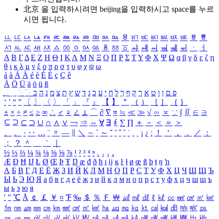
北京 을 입력하시려면
beijing
을 입력하시고 space를 누르
시면 됩니다.
ㅥ
ㅦ
ㅧ
ㅨ
ㅩ
ㅪ
ㅫ
ㅬ
ㅭ
ㅮ
ㅯ
ㅰ
ㅱ
ㅲ
ㅳ
ㅴ
ㅵ
ㅶ
ㅷ
ㅸ
ㅹ
ㅺ
ㅻ
ㅼ
ㅽ
ㅾ
ㅿ
ㆀ
ㆁ
ㆂ
ㆃ
ㆄ
ㆅ
ㆆ
ㆇ
ㆈ
ㆉ
ㆊ
ㆋ
ㆌ
ㆍ
ㆎ
Α
Β
Γ
Δ
Ε
Ζ
Η
Θ
Ι
Κ
Λ
Μ
Ν
Ξ
Ο
Π
Ρ
Σ
Τ
Υ
Φ
Χ
Ψ
Ω
α
β
γ
δ
ε
ζ
η
θ
ι
κ
λ
μ
ν
ξ
ο
π
ρ
σ
τ
υ
φ
χ
ψ
ω
á
à
Á
À
é
è
É
È
ç
Ç
ê
Ä
Ö
Ü
ä
ö
ü
ß
ְ
ֳ
ֲ
ֱ
ָ
ַ
ֵ
ֶ
ִ
ֹ
ּ
ֻ
ׂ
ׁ
ּ
ב
ה
נ
מ
צ
ת
ץ
ש
ד
ג
כ
ע
י
ח
ל
ך
ף
ק
ר
א
ט
ו
ן
ם
פ
‘
’
“
”
〔
〕
〈
〉
「
」
『
』
【
】
＂
（
）
［
］
｛
｝
±
×
÷
≠
≤
≥
∞
∴
♂
♀
∠
⊥
⌒
∂
∇
≡
≒
≪
≫
√
∽
∝
∵
∫
∬
∈
∋
⊆
⊇
⊂
⊃
∪
∩
∧
∨
￢
⇒
⇔
∀
∃
∮
∑
∏
＋
－
＜
＝
＞
、
。
·
‥
…
¨
〃
―
∥
＼
∼
´
～
ˇ
˘
˝
˚
˙
¸
˛
¡
¿
ː
！
＇
，
．
／
：
；
？
＾
＿
｀
｜
½
⅓
⅔
¼
¾
⅛
⅜
⅝
⅞
¹
²
³
⁴
ⁿ
₁
₂
₃
₄
Æ
Ð
Ħ
Ĳ
Ł
Ø
Œ
Þ
Ŧ
Ŋ
æ
đ
ð
ħ
ı
ĳ
ĸ
ŀ
ł
ø
œ
ß
þ
ŧ
ŋ
ŉ
А
Б
В
Г
Д
Е
Ё
Ж
З
И
Й
К
Л
М
Н
О
П
Р
С
Т
У
Ф
Х
Ц
Ч
Ш
Щ
Ъ
Ы
Ь
Э
Ю
Я
а
б
в
г
д
е
ё
ж
з
и
й
к
л
м
н
о
п
р
с
т
у
ф
х
ц
ч
ш
щ
ъ
ы
ь
э
ю
я
′
″
℃
Å
￠
￡
￥
¤
℉
‰
＄
％
Ｆ
￦
㎕
㎖
㎗
ℓ
㎘
㏄
㎣
㎤
㎥
㎦
㎙
㎚
㎛
㎜
㎝
㎞
㎟
㎠
㎡
㎢
㏊
㎍
㎎
㎏
㏏
㎈
㎉
㏈
㎧
㎨
㎰
㎱
㎲
㎳
㎴
㎵
㎶
㎷
㎸
㎹
㎀
㎁
㎂
㎃
㎄
㎺
㎻
㎽
㎾
㎿
㎐
㎑