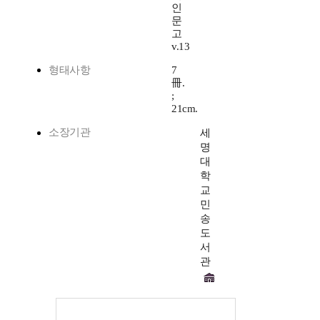
인
문
고
v.13
형태사항
7
冊.
;
21cm.
소장기관
세
명
대
학
교
민
송
도
서
관