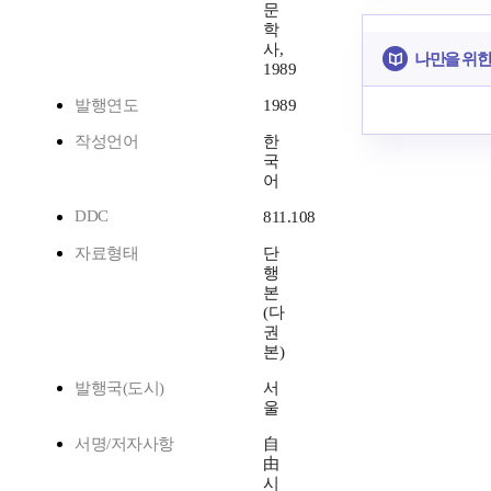
문
학
사,
나만을 위한
1989
발행연도
1989
작성언어
한
국
어
DDC
811.108
자료형태
단
행
본
(다
권
본)
발행국(도시)
서
울
서명/저자사항
自
由
시