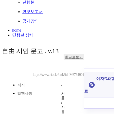
단행본
연구보고서
공개강의
home
단행본 상세
自由 시인 문고 . v.13
한글로보기
https://www.riss.kr/link?id=M6734901
이 자료와 함
저자
-
료
발행사항
서
울
:
자
유