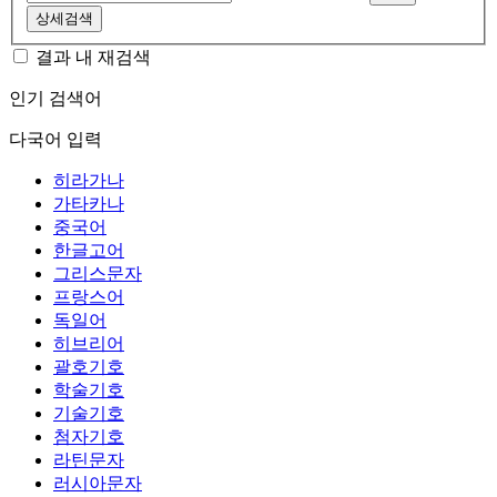
상세검색
결과 내 재검색
인기 검색어
다국어 입력
히라가나
가타카나
중국어
한글고어
그리스문자
프랑스어
독일어
히브리어
괄호기호
학술기호
기술기호
첨자기호
라틴문자
러시아문자