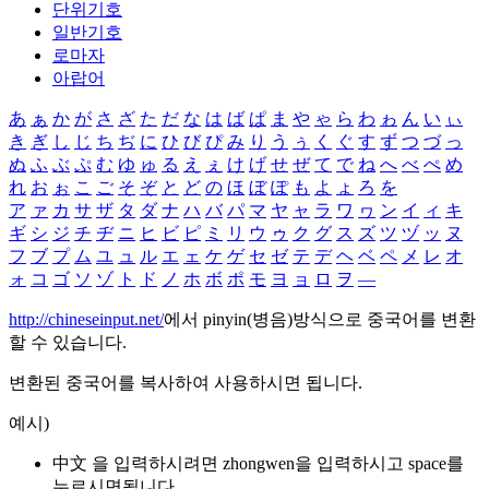
단위기호
일반기호
로마자
아랍어
あ
ぁ
か
が
さ
ざ
た
だ
な
は
ば
ぱ
ま
や
ゃ
ら
わ
ゎ
ん
い
ぃ
き
ぎ
し
じ
ち
ぢ
に
ひ
び
ぴ
み
り
う
ぅ
く
ぐ
す
ず
つ
づ
っ
ぬ
ふ
ぶ
ぷ
む
ゆ
ゅ
る
え
ぇ
け
げ
せ
ぜ
て
で
ね
へ
べ
ぺ
め
れ
お
ぉ
こ
ご
そ
ぞ
と
ど
の
ほ
ぼ
ぽ
も
よ
ょ
ろ
を
ア
ァ
カ
サ
ザ
タ
ダ
ナ
ハ
バ
パ
マ
ヤ
ャ
ラ
ワ
ヮ
ン
イ
ィ
キ
ギ
シ
ジ
チ
ヂ
ニ
ヒ
ビ
ピ
ミ
リ
ウ
ゥ
ク
グ
ス
ズ
ツ
ヅ
ッ
ヌ
フ
ブ
プ
ム
ユ
ュ
ル
エ
ェ
ケ
ゲ
セ
ゼ
テ
デ
ヘ
ベ
ペ
メ
レ
オ
ォ
コ
ゴ
ソ
ゾ
ト
ド
ノ
ホ
ボ
ポ
モ
ヨ
ョ
ロ
ヲ
―
http://chineseinput.net/
에서 pinyin(병음)방식으로 중국어를 변환
할 수 있습니다.
변환된 중국어를 복사하여 사용하시면 됩니다.
예시)
中文 을 입력하시려면
zhongwen
을 입력하시고 space를
누르시면됩니다.