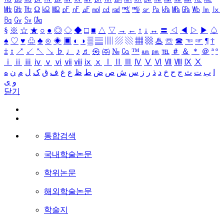
㎒
㎓
㎔
Ω
㏀
㏁
㎊
㎋
㎌
㏖
㏅
㎭
㎮
㎯
㏛
㎩
㎪
㎫
㎬
㏝
㏐
㏓
㏃
㏉
㏜
㏆
§
※
☆
★
○
●
◎
◇
◆
□
■
△
▽
→
←
↑
↓
↔
〓
◁
◀
▷
▶
♤
♠
♡
♥
♧
♣
⊙
◈
▣
◐
◑
▒
▤
▥
▨
▧
▦
▩
♨
☏
☎
☜
☞
¶
†
‡
↕
↗
↙
↖
↘
♭
♩
♪
♬
㉿
㈜
№
㏇
™
㏂
㏘
℡
＃
＆
＊
＠
ª
º
ⅰ
ⅱ
ⅲ
ⅳ
ⅴ
ⅵ
ⅶ
ⅷ
ⅸ
ⅹ
Ⅰ
Ⅱ
Ⅲ
Ⅳ
Ⅴ
Ⅵ
Ⅶ
Ⅷ
Ⅸ
Ⅹ
ا
ب
ت
ث
ج
ح
خ
د
ذ
ر
ز
س
ش
ص
ض
ط
ظ
ع
غ
ف
ق
ک
ل
م
ن
ه
و
ی
닫기
통합검색
국내학술논문
학위논문
해외학술논문
학술지