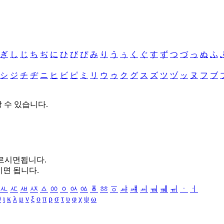
ぎ
し
じ
ち
ぢ
に
ひ
び
ぴ
み
り
う
ぅ
く
ぐ
す
ず
つ
づ
っ
ぬ
ふ
シ
ジ
チ
ヂ
ニ
ヒ
ビ
ピ
ミ
リ
ウ
ゥ
ク
グ
ス
ズ
ツ
ヅ
ッ
ヌ
フ
ブ
할 수 있습니다.
누르시면됩니다.
시면 됩니다.
ㅻ
ㅼ
ㅽ
ㅾ
ㅿ
ㆀ
ㆁ
ㆂ
ㆃ
ㆄ
ㆅ
ㆆ
ㆇ
ㆈ
ㆉ
ㆊ
ㆋ
ㆌ
ㆍ
ㆎ
θ
ι
κ
λ
μ
ν
ξ
ο
π
ρ
σ
τ
υ
φ
χ
ψ
ω