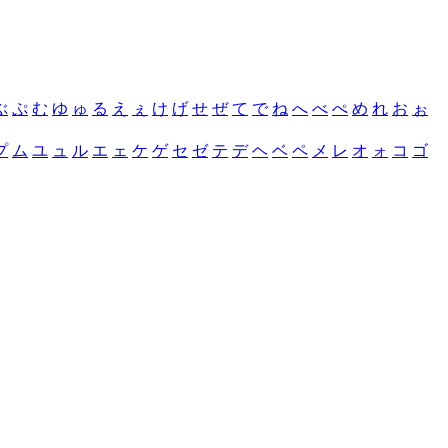
ぶ
ぷ
む
ゆ
ゅ
る
え
ぇ
け
げ
せ
ぜ
て
で
ね
へ
べ
ぺ
め
れ
お
ぉ
プ
ム
ユ
ュ
ル
エ
ェ
ケ
ゲ
セ
ゼ
テ
デ
ヘ
ベ
ペ
メ
レ
オ
ォ
コ
ゴ