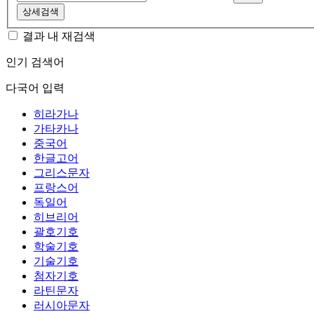
상세검색
결과 내 재검색
인기 검색어
다국어 입력
히라가나
가타카나
중국어
한글고어
그리스문자
프랑스어
독일어
히브리어
괄호기호
학술기호
기술기호
첨자기호
라틴문자
러시아문자