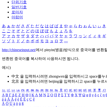
단위기호
일반기호
로마자
아랍어
あ
ぁ
か
が
さ
ざ
た
だ
な
は
ば
ぱ
ま
や
ゃ
ら
わ
ゎ
ん
い
ぃ
き
こ
ご
そ
ぞ
と
ど
の
ほ
ぼ
ぽ
も
よ
ょ
ろ
を
ア
ァ
カ
サ
ザ
タ
ダ
ナ
ハ
バ
パ
マ
ヤ
ャ
ラ
ワ
ヮ
ン
イ
ィ
キ
ギ
ソ
ゾ
ト
ド
ノ
ホ
ボ
ポ
モ
ヨ
ョ
ロ
ヲ
―
http://chineseinput.net/
에서 pinyin(병음)방식으로 중국어를 변환
변환된 중국어를 복사하여 사용하시면 됩니다.
예시)
中文 을 입력하시려면
zhongwen
을 입력하시고 space를
北京 을 입력하시려면
beijing
을 입력하시고 space를 누르
ㅥ
ㅦ
ㅧ
ㅨ
ㅩ
ㅪ
ㅫ
ㅬ
ㅭ
ㅮ
ㅯ
ㅰ
ㅱ
ㅲ
ㅳ
ㅴ
ㅵ
ㅶ
ㅷ
ㅸ
ㅹ
ㅺ
Α
Β
Γ
Δ
Ε
Ζ
Η
Θ
Ι
Κ
Λ
Μ
Ν
Ξ
Ο
Π
Ρ
Σ
Τ
Υ
Φ
Χ
Ψ
Ω
α
β
γ
δ
ε
ζ
η
á
à
Á
À
é
è
É
È
ç
Ç
ê
Ä
Ö
Ü
ä
ö
ü
ß