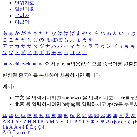
단위기호
일반기호
로마자
아랍어
あ
ぁ
か
が
さ
ざ
た
だ
な
は
ば
ぱ
ま
や
ゃ
ら
わ
ゎ
ん
い
ぃ
き
こ
ご
そ
ぞ
と
ど
の
ほ
ぼ
ぽ
も
よ
ょ
ろ
を
ア
ァ
カ
サ
ザ
タ
ダ
ナ
ハ
バ
パ
マ
ヤ
ャ
ラ
ワ
ヮ
ン
イ
ィ
キ
ギ
ソ
ゾ
ト
ド
ノ
ホ
ボ
ポ
モ
ヨ
ョ
ロ
ヲ
―
http://chineseinput.net/
에서 pinyin(병음)방식으로 중국어를 변환
변환된 중국어를 복사하여 사용하시면 됩니다.
예시)
中文 을 입력하시려면
zhongwen
을 입력하시고 space를
北京 을 입력하시려면
beijing
을 입력하시고 space를 누르
ㅥ
ㅦ
ㅧ
ㅨ
ㅩ
ㅪ
ㅫ
ㅬ
ㅭ
ㅮ
ㅯ
ㅰ
ㅱ
ㅲ
ㅳ
ㅴ
ㅵ
ㅶ
ㅷ
ㅸ
ㅹ
ㅺ
Α
Β
Γ
Δ
Ε
Ζ
Η
Θ
Ι
Κ
Λ
Μ
Ν
Ξ
Ο
Π
Ρ
Σ
Τ
Υ
Φ
Χ
Ψ
Ω
α
β
γ
δ
ε
ζ
η
á
à
Á
À
é
è
É
È
ç
Ç
ê
Ä
Ö
Ü
ä
ö
ü
ß