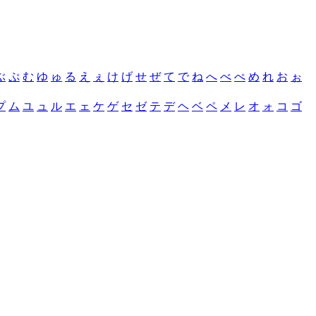
ぶ
ぷ
む
ゆ
ゅ
る
え
ぇ
け
げ
せ
ぜ
て
で
ね
へ
べ
ぺ
め
れ
お
ぉ
プ
ム
ユ
ュ
ル
エ
ェ
ケ
ゲ
セ
ゼ
テ
デ
ヘ
ベ
ペ
メ
レ
オ
ォ
コ
ゴ