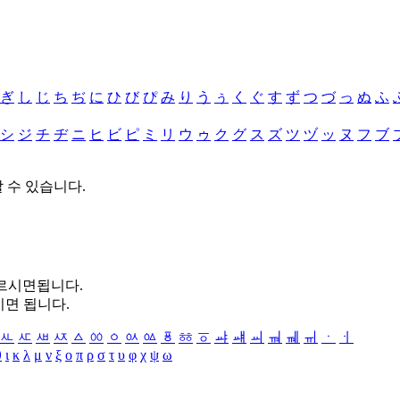
ぎ
し
じ
ち
ぢ
に
ひ
び
ぴ
み
り
う
ぅ
く
ぐ
す
ず
つ
づ
っ
ぬ
ふ
シ
ジ
チ
ヂ
ニ
ヒ
ビ
ピ
ミ
リ
ウ
ゥ
ク
グ
ス
ズ
ツ
ヅ
ッ
ヌ
フ
ブ
할 수 있습니다.
누르시면됩니다.
시면 됩니다.
ㅻ
ㅼ
ㅽ
ㅾ
ㅿ
ㆀ
ㆁ
ㆂ
ㆃ
ㆄ
ㆅ
ㆆ
ㆇ
ㆈ
ㆉ
ㆊ
ㆋ
ㆌ
ㆍ
ㆎ
θ
ι
κ
λ
μ
ν
ξ
ο
π
ρ
σ
τ
υ
φ
χ
ψ
ω