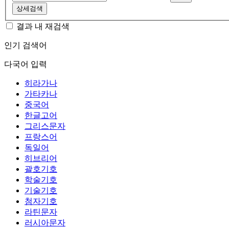
상세검색
결과 내 재검색
인기 검색어
다국어 입력
히라가나
가타카나
중국어
한글고어
그리스문자
프랑스어
독일어
히브리어
괄호기호
학술기호
기술기호
첨자기호
라틴문자
러시아문자