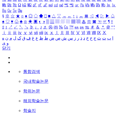
㎒
㎓
㎔
Ω
㏀
㏁
㎊
㎋
㎌
㏖
㏅
㎭
㎮
㎯
㏛
㎩
㎪
㎫
㎬
㏝
㏐
㏓
㏃
㏉
㏜
㏆
§
※
☆
★
○
●
◎
◇
◆
□
■
△
▽
→
←
↑
↓
↔
〓
◁
◀
▷
▶
♤
♠
♡
♥
♧
♣
⊙
◈
▣
◐
◑
▒
▤
▥
▨
▧
▦
▩
♨
☏
☎
☜
☞
¶
†
‡
↕
↗
↙
↖
↘
♭
♩
♪
♬
㉿
㈜
№
㏇
™
㏂
㏘
℡
＃
＆
＊
＠
ª
º
ⅰ
ⅱ
ⅲ
ⅳ
ⅴ
ⅵ
ⅶ
ⅷ
ⅸ
ⅹ
Ⅰ
Ⅱ
Ⅲ
Ⅳ
Ⅴ
Ⅵ
Ⅶ
Ⅷ
Ⅸ
Ⅹ
ا
ب
ت
ث
ج
ح
خ
د
ذ
ر
ز
س
ش
ص
ض
ط
ظ
ع
غ
ف
ق
ک
ل
م
ن
ه
و
ی
닫기
통합검색
국내학술논문
학위논문
해외학술논문
학술지