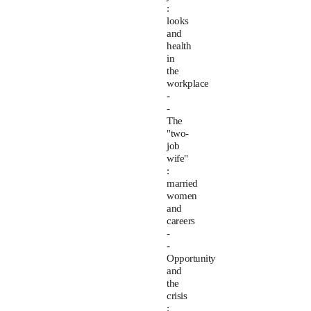
:
looks
and
health
in
the
workplace
-
-
The
"two-
job
wife"
:
married
women
and
careers
-
-
Opportunity
and
the
crisis
: