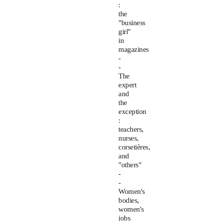
:
the
"business
girl"
in
magazines
-
-
The
expert
and
the
exception
:
teachers,
nurses,
corsetières,
and
"others"
-
-
Women's
bodies,
women's
jobs