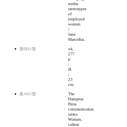
media
stereotypes
of
employed
women
/
Jane
Marcellus.
형태사항
xii,
277
p.
:
ill.
;
23
cm.
총서사항
The
Hampton
Press
communication
series.
Women,
culture