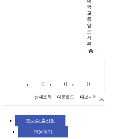
대
학
교
중
앙
도
서
관
0
0
0
상세조회
다운로드
내보내기
복사/대출신청
인용하기