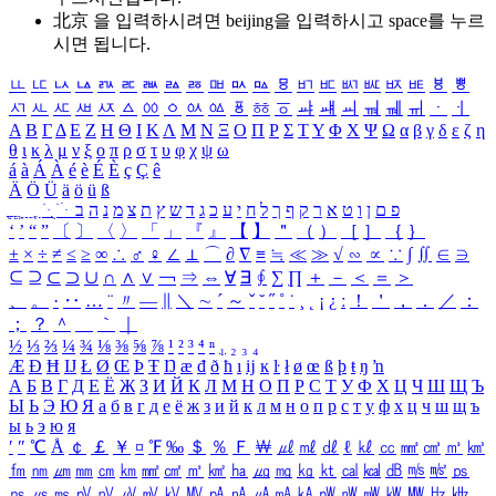
北京 을 입력하시려면
beijing
을 입력하시고 space를 누르
시면 됩니다.
ㅥ
ㅦ
ㅧ
ㅨ
ㅩ
ㅪ
ㅫ
ㅬ
ㅭ
ㅮ
ㅯ
ㅰ
ㅱ
ㅲ
ㅳ
ㅴ
ㅵ
ㅶ
ㅷ
ㅸ
ㅹ
ㅺ
ㅻ
ㅼ
ㅽ
ㅾ
ㅿ
ㆀ
ㆁ
ㆂ
ㆃ
ㆄ
ㆅ
ㆆ
ㆇ
ㆈ
ㆉ
ㆊ
ㆋ
ㆌ
ㆍ
ㆎ
Α
Β
Γ
Δ
Ε
Ζ
Η
Θ
Ι
Κ
Λ
Μ
Ν
Ξ
Ο
Π
Ρ
Σ
Τ
Υ
Φ
Χ
Ψ
Ω
α
β
γ
δ
ε
ζ
η
θ
ι
κ
λ
μ
ν
ξ
ο
π
ρ
σ
τ
υ
φ
χ
ψ
ω
á
à
Á
À
é
è
É
È
ç
Ç
ê
Ä
Ö
Ü
ä
ö
ü
ß
ְ
ֳ
ֲ
ֱ
ָ
ַ
ֵ
ֶ
ִ
ֹ
ּ
ֻ
ׂ
ׁ
ּ
ב
ה
נ
מ
צ
ת
ץ
ש
ד
ג
כ
ע
י
ח
ל
ך
ף
ק
ר
א
ט
ו
ן
ם
פ
‘
’
“
”
〔
〕
〈
〉
「
」
『
』
【
】
＂
（
）
［
］
｛
｝
±
×
÷
≠
≤
≥
∞
∴
♂
♀
∠
⊥
⌒
∂
∇
≡
≒
≪
≫
√
∽
∝
∵
∫
∬
∈
∋
⊆
⊇
⊂
⊃
∪
∩
∧
∨
￢
⇒
⇔
∀
∃
∮
∑
∏
＋
－
＜
＝
＞
、
。
·
‥
…
¨
〃
―
∥
＼
∼
´
～
ˇ
˘
˝
˚
˙
¸
˛
¡
¿
ː
！
＇
，
．
／
：
；
？
＾
＿
｀
｜
½
⅓
⅔
¼
¾
⅛
⅜
⅝
⅞
¹
²
³
⁴
ⁿ
₁
₂
₃
₄
Æ
Ð
Ħ
Ĳ
Ł
Ø
Œ
Þ
Ŧ
Ŋ
æ
đ
ð
ħ
ı
ĳ
ĸ
ŀ
ł
ø
œ
ß
þ
ŧ
ŋ
ŉ
А
Б
В
Г
Д
Е
Ё
Ж
З
И
Й
К
Л
М
Н
О
П
Р
С
Т
У
Ф
Х
Ц
Ч
Ш
Щ
Ъ
Ы
Ь
Э
Ю
Я
а
б
в
г
д
е
ё
ж
з
и
й
к
л
м
н
о
п
р
с
т
у
ф
х
ц
ч
ш
щ
ъ
ы
ь
э
ю
я
′
″
℃
Å
￠
￡
￥
¤
℉
‰
＄
％
Ｆ
￦
㎕
㎖
㎗
ℓ
㎘
㏄
㎣
㎤
㎥
㎦
㎙
㎚
㎛
㎜
㎝
㎞
㎟
㎠
㎡
㎢
㏊
㎍
㎎
㎏
㏏
㎈
㎉
㏈
㎧
㎨
㎰
㎱
㎲
㎳
㎴
㎵
㎶
㎷
㎸
㎹
㎀
㎁
㎂
㎃
㎄
㎺
㎻
㎽
㎾
㎿
㎐
㎑