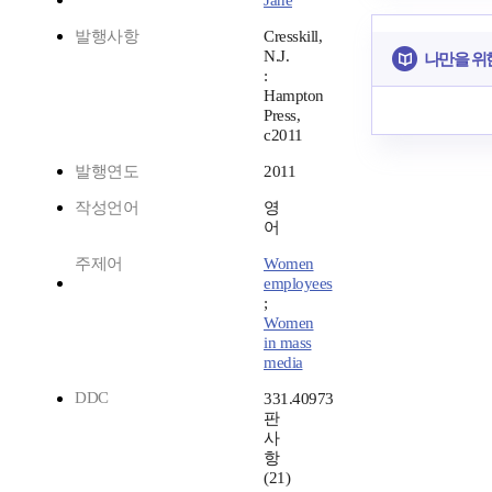
Jane
발행사항
Cresskill,
N.J.
나만을 위
:
Hampton
Press,
c2011
발행연도
2011
작성언어
영
어
주제어
Women
employees
;
Women
in mass
media
DDC
331.40973
판
사
항
(21)