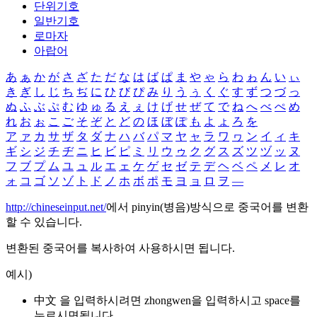
단위기호
일반기호
로마자
아랍어
あ
ぁ
か
が
さ
ざ
た
だ
な
は
ば
ぱ
ま
や
ゃ
ら
わ
ゎ
ん
い
ぃ
き
ぎ
し
じ
ち
ぢ
に
ひ
び
ぴ
み
り
う
ぅ
く
ぐ
す
ず
つ
づ
っ
ぬ
ふ
ぶ
ぷ
む
ゆ
ゅ
る
え
ぇ
け
げ
せ
ぜ
て
で
ね
へ
べ
ぺ
め
れ
お
ぉ
こ
ご
そ
ぞ
と
ど
の
ほ
ぼ
ぽ
も
よ
ょ
ろ
を
ア
ァ
カ
サ
ザ
タ
ダ
ナ
ハ
バ
パ
マ
ヤ
ャ
ラ
ワ
ヮ
ン
イ
ィ
キ
ギ
シ
ジ
チ
ヂ
ニ
ヒ
ビ
ピ
ミ
リ
ウ
ゥ
ク
グ
ス
ズ
ツ
ヅ
ッ
ヌ
フ
ブ
プ
ム
ユ
ュ
ル
エ
ェ
ケ
ゲ
セ
ゼ
テ
デ
ヘ
ベ
ペ
メ
レ
オ
ォ
コ
ゴ
ソ
ゾ
ト
ド
ノ
ホ
ボ
ポ
モ
ヨ
ョ
ロ
ヲ
―
http://chineseinput.net/
에서 pinyin(병음)방식으로 중국어를 변환
할 수 있습니다.
변환된 중국어를 복사하여 사용하시면 됩니다.
예시)
中文 을 입력하시려면
zhongwen
을 입력하시고 space를
누르시면됩니다.