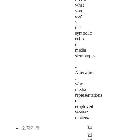
what
you
do?"
:
the
symbolic
echo
of
media
stereotypes
-
-
Afterword
:
why
media
representations
of
employed
women
matters.
소장기관
부
산