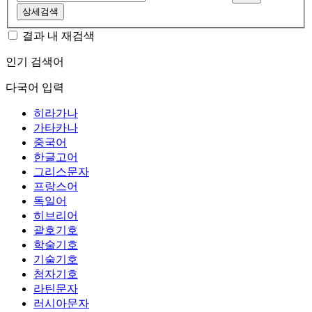
상세검색
결과 내 재검색
인기 검색어
다국어 입력
히라가나
가타카나
중국어
한글고어
그리스문자
프랑스어
독일어
히브리어
괄호기호
학술기호
기술기호
첨자기호
라틴문자
러시아문자