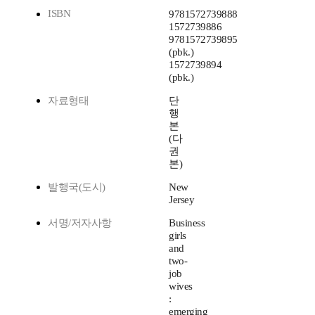
ISBN
9781572739888
1572739886
9781572739895
(pbk.)
1572739894
(pbk.)
자료형태
단
행
본
(다
권
본)
발행국(도시)
New
Jersey
서명/저자사항
Business
girls
and
two-
job
wives
:
emerging