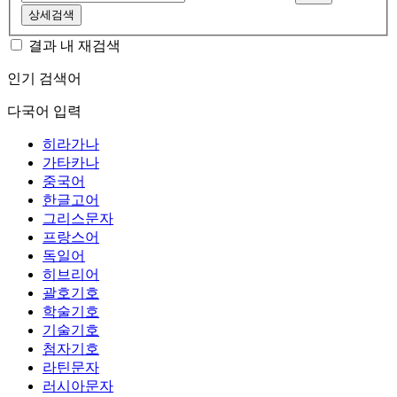
상세검색
결과 내 재검색
인기 검색어
다국어 입력
히라가나
가타카나
중국어
한글고어
그리스문자
프랑스어
독일어
히브리어
괄호기호
학술기호
기술기호
첨자기호
라틴문자
러시아문자