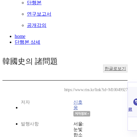
단행본
연구보고서
공개강의
home
단행본 상세
韓國史의 諸問題
한글로보기
https://www.riss.kr/link?id=M10049927
저자
신호
웅
료
발행사항
서울:
눈빛
한소