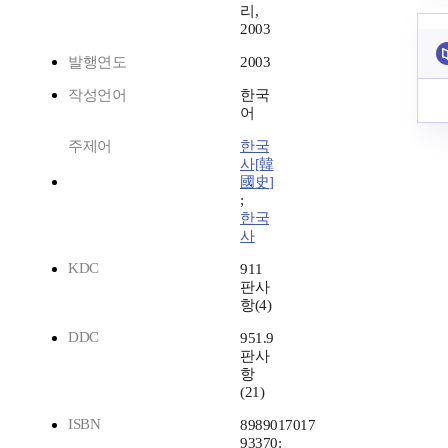
리,
2003
발행연도
2003
작성언어
한국
어
주제어
한국
사[韓
國史]
;
한국
사
KDC
911
판사
항(4)
DDC
951.9
판사
항
(21)
ISBN
8989017017
93370: