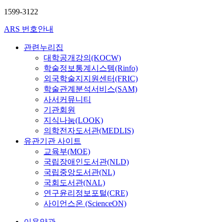
구
송
소
1599-3122
양
정
섭,
호
ARS 번호안내
유
섭,
바
이
관련누리집
다,
진
허
대학공개강의(KOCW)
한,
은
학술정보통계시스템(Rinfo)
강
외국학술지지원센터(FRIC)
제
학술관계분석서비스(SAM)
훈,
송
사서커뮤니티
양
기관회원
섭,
지식나눔(LOOK)
유
의학전자도서관(MEDLIS)
바
유관기관 사이트
다,
교육부(MOE)
허
은
국립장애인도서관(NLD)
국립중앙도서관(NL)
국회도서관(NAL)
연구윤리정보포털(CRE)
사이언스온 (ScienceON)
이용약관