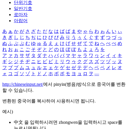
단위기호
일반기호
로마자
아랍어
あ
ぁ
か
が
さ
ざ
た
だ
な
は
ば
ぱ
ま
や
ゃ
ら
わ
ゎ
ん
い
ぃ
き
ぎ
し
じ
ち
ぢ
に
ひ
び
ぴ
み
り
う
ぅ
く
ぐ
す
ず
つ
づ
っ
ぬ
ふ
ぶ
ぷ
む
ゆ
ゅ
る
え
ぇ
け
げ
せ
ぜ
て
で
ね
へ
べ
ぺ
め
れ
お
ぉ
こ
ご
そ
ぞ
と
ど
の
ほ
ぼ
ぽ
も
よ
ょ
ろ
を
ア
ァ
カ
サ
ザ
タ
ダ
ナ
ハ
バ
パ
マ
ヤ
ャ
ラ
ワ
ヮ
ン
イ
ィ
キ
ギ
シ
ジ
チ
ヂ
ニ
ヒ
ビ
ピ
ミ
リ
ウ
ゥ
ク
グ
ス
ズ
ツ
ヅ
ッ
ヌ
フ
ブ
プ
ム
ユ
ュ
ル
エ
ェ
ケ
ゲ
セ
ゼ
テ
デ
ヘ
ベ
ペ
メ
レ
オ
ォ
コ
ゴ
ソ
ゾ
ト
ド
ノ
ホ
ボ
ポ
モ
ヨ
ョ
ロ
ヲ
―
http://chineseinput.net/
에서 pinyin(병음)방식으로 중국어를 변환
할 수 있습니다.
변환된 중국어를 복사하여 사용하시면 됩니다.
예시)
中文 을 입력하시려면
zhongwen
을 입력하시고 space를
누르시면됩니다.