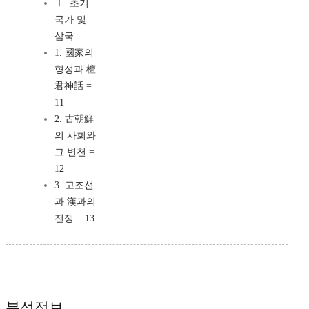
Ⅰ. 초기
국가 및
삼국
1. 國家의
형성과 檀
君神話 =
11
2. 古朝鮮
의 사회와
그 변천 =
12
3. 고조선
과 漢과의
전쟁 = 13
분석정보