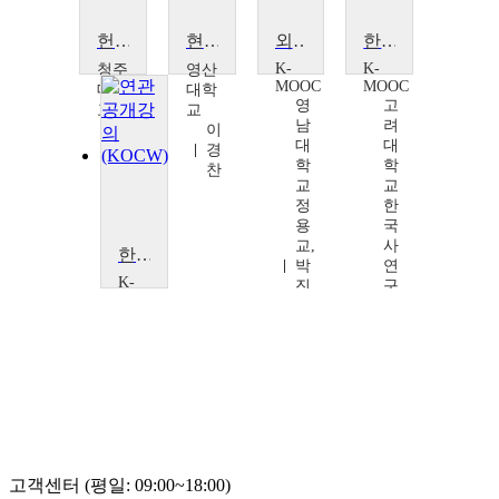
헌법으로 읽는 한국사회
현대한국사회
외국인을 위한 다문화 한국사회의 이해
한국사 입문
K-
K-
청주
영산
MOOC
MOOC
대학
대학
영
고
교
교
남
려
조
이
대
대
한
경
학
학
상
찬
교
교
정
한
용
국
교,
사
한국사 입문
박
연
K-
진
구
MOOC
옥,
소
고
이
정
려
광
호
대
동,
섭,
학
전
이
교
경
진
한
미
한,
국
강
사
제
연
고객센터 (평일: 09:00~18:00)
훈,