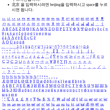
北京 을 입력하시려면
beijing
을 입력하시고 space를 누르
시면 됩니다.
ㅥ
ㅦ
ㅧ
ㅨ
ㅩ
ㅪ
ㅫ
ㅬ
ㅭ
ㅮ
ㅯ
ㅰ
ㅱ
ㅲ
ㅳ
ㅴ
ㅵ
ㅶ
ㅷ
ㅸ
ㅹ
ㅺ
ㅻ
ㅼ
ㅽ
ㅾ
ㅿ
ㆀ
ㆁ
ㆂ
ㆃ
ㆄ
ㆅ
ㆆ
ㆇ
ㆈ
ㆉ
ㆊ
ㆋ
ㆌ
ㆍ
ㆎ
Α
Β
Γ
Δ
Ε
Ζ
Η
Θ
Ι
Κ
Λ
Μ
Ν
Ξ
Ο
Π
Ρ
Σ
Τ
Υ
Φ
Χ
Ψ
Ω
α
β
γ
δ
ε
ζ
η
θ
ι
κ
λ
μ
ν
ξ
ο
π
ρ
σ
τ
υ
φ
χ
ψ
ω
á
à
Á
À
é
è
É
È
ç
Ç
ê
Ä
Ö
Ü
ä
ö
ü
ß
ְ
ֳ
ֲ
ֱ
ָ
ַ
ֵ
ֶ
ִ
ֹ
ּ
ֻ
ׂ
ׁ
ּ
ב
ה
נ
מ
צ
ת
ץ
ש
ד
ג
כ
ע
י
ח
ל
ך
ף
ק
ר
א
ט
ו
ן
ם
פ
‘
’
“
”
〔
〕
〈
〉
「
」
『
』
【
】
＂
（
）
［
］
｛
｝
±
×
÷
≠
≤
≥
∞
∴
♂
♀
∠
⊥
⌒
∂
∇
≡
≒
≪
≫
√
∽
∝
∵
∫
∬
∈
∋
⊆
⊇
⊂
⊃
∪
∩
∧
∨
￢
⇒
⇔
∀
∃
∮
∑
∏
＋
－
＜
＝
＞
、
。
·
‥
…
¨
〃
―
∥
＼
∼
´
～
ˇ
˘
˝
˚
˙
¸
˛
¡
¿
ː
！
＇
，
．
／
：
；
？
＾
＿
｀
｜
½
⅓
⅔
¼
¾
⅛
⅜
⅝
⅞
¹
²
³
⁴
ⁿ
₁
₂
₃
₄
Æ
Ð
Ħ
Ĳ
Ł
Ø
Œ
Þ
Ŧ
Ŋ
æ
đ
ð
ħ
ı
ĳ
ĸ
ŀ
ł
ø
œ
ß
þ
ŧ
ŋ
ŉ
А
Б
В
Г
Д
Е
Ё
Ж
З
И
Й
К
Л
М
Н
О
П
Р
С
Т
У
Ф
Х
Ц
Ч
Ш
Щ
Ъ
Ы
Ь
Э
Ю
Я
а
б
в
г
д
е
ё
ж
з
и
й
к
л
м
н
о
п
р
с
т
у
ф
х
ц
ч
ш
щ
ъ
ы
ь
э
ю
я
′
″
℃
Å
￠
￡
￥
¤
℉
‰
＄
％
Ｆ
￦
㎕
㎖
㎗
ℓ
㎘
㏄
㎣
㎤
㎥
㎦
㎙
㎚
㎛
㎜
㎝
㎞
㎟
㎠
㎡
㎢
㏊
㎍
㎎
㎏
㏏
㎈
㎉
㏈
㎧
㎨
㎰
㎱
㎲
㎳
㎴
㎵
㎶
㎷
㎸
㎹
㎀
㎁
㎂
㎃
㎄
㎺
㎻
㎽
㎾
㎿
㎐
㎑