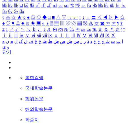
㎒
㎓
㎔
Ω
㏀
㏁
㎊
㎋
㎌
㏖
㏅
㎭
㎮
㎯
㏛
㎩
㎪
㎫
㎬
㏝
㏐
㏓
㏃
㏉
㏜
㏆
§
※
☆
★
○
●
◎
◇
◆
□
■
△
▽
→
←
↑
↓
↔
〓
◁
◀
▷
▶
♤
♠
♡
♥
♧
♣
⊙
◈
▣
◐
◑
▒
▤
▥
▨
▧
▦
▩
♨
☏
☎
☜
☞
¶
†
‡
↕
↗
↙
↖
↘
♭
♩
♪
♬
㉿
㈜
№
㏇
™
㏂
㏘
℡
＃
＆
＊
＠
ª
º
ⅰ
ⅱ
ⅲ
ⅳ
ⅴ
ⅵ
ⅶ
ⅷ
ⅸ
ⅹ
Ⅰ
Ⅱ
Ⅲ
Ⅳ
Ⅴ
Ⅵ
Ⅶ
Ⅷ
Ⅸ
Ⅹ
ا
ب
ت
ث
ج
ح
خ
د
ذ
ر
ز
س
ش
ص
ض
ط
ظ
ع
غ
ف
ق
ک
ل
م
ن
ه
و
ی
닫기
통합검색
국내학술논문
학위논문
해외학술논문
학술지