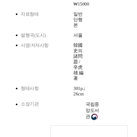
₩15000
자료형태
일반
단행
본
발행국(도시)
서울
서명/저자사항
韓國
史의
諸問
題 /
辛虎
雄 編
著
형태사항
301p.;
26cm
소장기관
국립중
앙도서
관