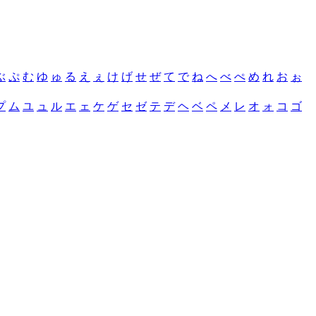
ぶ
ぷ
む
ゆ
ゅ
る
え
ぇ
け
げ
せ
ぜ
て
で
ね
へ
べ
ぺ
め
れ
お
ぉ
プ
ム
ユ
ュ
ル
エ
ェ
ケ
ゲ
セ
ゼ
テ
デ
ヘ
ベ
ペ
メ
レ
オ
ォ
コ
ゴ