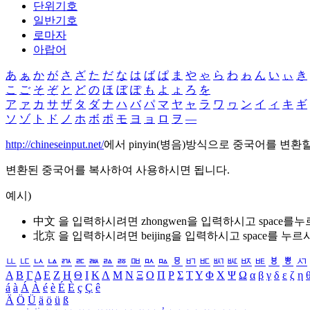
단위기호
일반기호
로마자
아랍어
あ
ぁ
か
が
さ
ざ
た
だ
な
は
ば
ぱ
ま
や
ゃ
ら
わ
ゎ
ん
い
ぃ
き
こ
ご
そ
ぞ
と
ど
の
ほ
ぼ
ぽ
も
よ
ょ
ろ
を
ア
ァ
カ
サ
ザ
タ
ダ
ナ
ハ
バ
パ
マ
ヤ
ャ
ラ
ワ
ヮ
ン
イ
ィ
キ
ギ
ソ
ゾ
ト
ド
ノ
ホ
ボ
ポ
モ
ヨ
ョ
ロ
ヲ
―
http://chineseinput.net/
에서 pinyin(병음)방식으로 중국어를 변환
변환된 중국어를 복사하여 사용하시면 됩니다.
예시)
中文 을 입력하시려면
zhongwen
을 입력하시고 space를
北京 을 입력하시려면
beijing
을 입력하시고 space를 누르
ㅥ
ㅦ
ㅧ
ㅨ
ㅩ
ㅪ
ㅫ
ㅬ
ㅭ
ㅮ
ㅯ
ㅰ
ㅱ
ㅲ
ㅳ
ㅴ
ㅵ
ㅶ
ㅷ
ㅸ
ㅹ
ㅺ
Α
Β
Γ
Δ
Ε
Ζ
Η
Θ
Ι
Κ
Λ
Μ
Ν
Ξ
Ο
Π
Ρ
Σ
Τ
Υ
Φ
Χ
Ψ
Ω
α
β
γ
δ
ε
ζ
η
á
à
Á
À
é
è
É
È
ç
Ç
ê
Ä
Ö
Ü
ä
ö
ü
ß