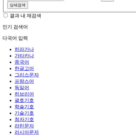
상세검색
결과 내 재검색
인기 검색어
다국어 입력
히라가나
가타카나
중국어
한글고어
그리스문자
프랑스어
독일어
히브리어
괄호기호
학술기호
기술기호
첨자기호
라틴문자
러시아문자