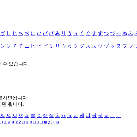
ぎ
し
じ
ち
ぢ
に
ひ
び
ぴ
み
り
う
ぅ
く
ぐ
す
ず
つ
づ
っ
ぬ
ふ
シ
ジ
チ
ヂ
ニ
ヒ
ビ
ピ
ミ
リ
ウ
ゥ
ク
グ
ス
ズ
ツ
ヅ
ッ
ヌ
フ
ブ
할 수 있습니다.
누르시면됩니다.
시면 됩니다.
ㅻ
ㅼ
ㅽ
ㅾ
ㅿ
ㆀ
ㆁ
ㆂ
ㆃ
ㆄ
ㆅ
ㆆ
ㆇ
ㆈ
ㆉ
ㆊ
ㆋ
ㆌ
ㆍ
ㆎ
θ
ι
κ
λ
μ
ν
ξ
ο
π
ρ
σ
τ
υ
φ
χ
ψ
ω