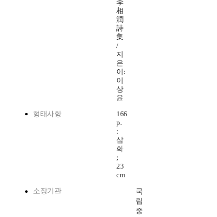
李
相
潤
詩
集
/
지
은
이:
이
상
윤
형태사항
166
p.
:
삽
화
;
23
cm
소장기관
국
립
중