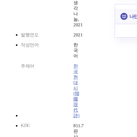
생
각
나
나만
눔,
2021
발행연도
2021
작성언어
한
국
어
주제어
한
국
현
대
시
[韓
國
現
代
詩]
KDC
811.7
판
사