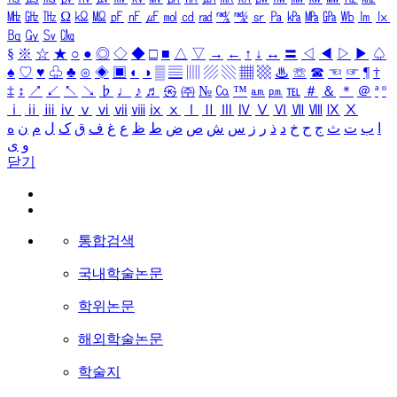
㎒
㎓
㎔
Ω
㏀
㏁
㎊
㎋
㎌
㏖
㏅
㎭
㎮
㎯
㏛
㎩
㎪
㎫
㎬
㏝
㏐
㏓
㏃
㏉
㏜
㏆
§
※
☆
★
○
●
◎
◇
◆
□
■
△
▽
→
←
↑
↓
↔
〓
◁
◀
▷
▶
♤
♠
♡
♥
♧
♣
⊙
◈
▣
◐
◑
▒
▤
▥
▨
▧
▦
▩
♨
☏
☎
☜
☞
¶
†
‡
↕
↗
↙
↖
↘
♭
♩
♪
♬
㉿
㈜
№
㏇
™
㏂
㏘
℡
＃
＆
＊
＠
ª
º
ⅰ
ⅱ
ⅲ
ⅳ
ⅴ
ⅵ
ⅶ
ⅷ
ⅸ
ⅹ
Ⅰ
Ⅱ
Ⅲ
Ⅳ
Ⅴ
Ⅵ
Ⅶ
Ⅷ
Ⅸ
Ⅹ
ا
ب
ت
ث
ج
ح
خ
د
ذ
ر
ز
س
ش
ص
ض
ط
ظ
ع
غ
ف
ق
ک
ل
م
ن
ه
و
ی
닫기
통합검색
국내학술논문
학위논문
해외학술논문
학술지