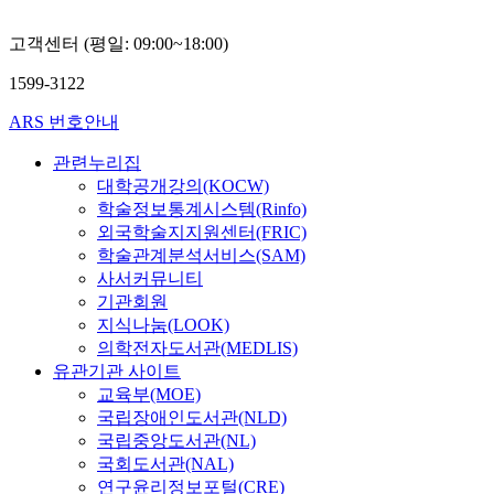
고객센터 (평일: 09:00~18:00)
1599-3122
ARS 번호안내
관련누리집
대학공개강의(KOCW)
학술정보통계시스템(Rinfo)
외국학술지지원센터(FRIC)
학술관계분석서비스(SAM)
사서커뮤니티
기관회원
지식나눔(LOOK)
의학전자도서관(MEDLIS)
유관기관 사이트
교육부(MOE)
국립장애인도서관(NLD)
국립중앙도서관(NL)
국회도서관(NAL)
연구윤리정보포털(CRE)