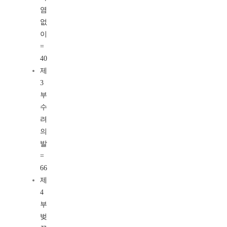
염
없
이
=
40
제
3
부
수
려
의
발
=
66
제
4
부
벚