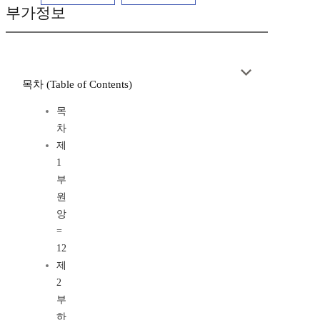
부가정보
목차 (Table of Contents)
목
차
제
1
부
원
앙
=
12
제
2
부
하