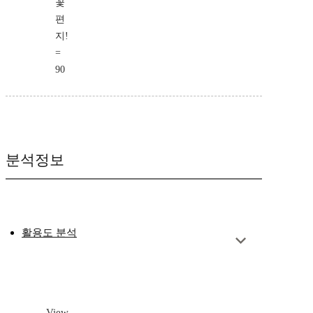
꽃
편
지!
=
90
분석정보
활용도 분석
View