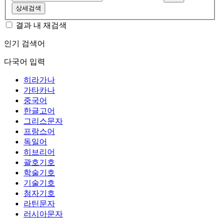
상세검색
결과 내 재검색
인기 검색어
다국어 입력
히라가나
가타카나
중국어
한글고어
그리스문자
프랑스어
독일어
히브리어
괄호기호
학술기호
기술기호
첨자기호
라틴문자
러시아문자