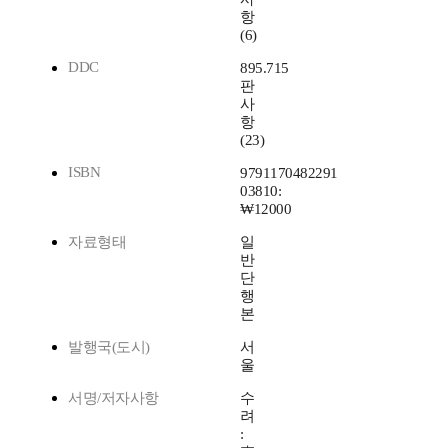
항
(6)
DDC
895.715
판
사
항
(23)
ISBN
9791170482291
03810:
₩12000
자료형태
일
반
단
행
본
발행국(도시)
서
울
서명/저자사항
수
려
: