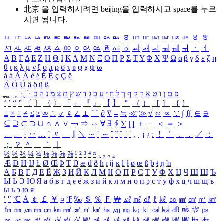
北京 을 입력하시려면
beijing
을 입력하시고 space를 누르
시면 됩니다.
ㅥ
ㅦ
ㅧ
ㅨ
ㅩ
ㅪ
ㅫ
ㅬ
ㅭ
ㅮ
ㅯ
ㅰ
ㅱ
ㅲ
ㅳ
ㅴ
ㅵ
ㅶ
ㅷ
ㅸ
ㅹ
ㅺ
ㅻ
ㅼ
ㅽ
ㅾ
ㅿ
ㆀ
ㆁ
ㆂ
ㆃ
ㆄ
ㆅ
ㆆ
ㆇ
ㆈ
ㆉ
ㆊ
ㆋ
ㆌ
ㆍ
ㆎ
Α
Β
Γ
Δ
Ε
Ζ
Η
Θ
Ι
Κ
Λ
Μ
Ν
Ξ
Ο
Π
Ρ
Σ
Τ
Υ
Φ
Χ
Ψ
Ω
α
β
γ
δ
ε
ζ
η
θ
ι
κ
λ
μ
ν
ξ
ο
π
ρ
σ
τ
υ
φ
χ
ψ
ω
á
à
Á
À
é
è
É
È
ç
Ç
ê
Ä
Ö
Ü
ä
ö
ü
ß
ְ
ֳ
ֲ
ֱ
ָ
ַ
ֵ
ֶ
ִ
ֹ
ּ
ֻ
ׂ
ׁ
ּ
ב
ה
נ
מ
צ
ת
ץ
ש
ד
ג
כ
ע
י
ח
ל
ך
ף
ק
ר
א
ט
ו
ן
ם
פ
‘
’
“
”
〔
〕
〈
〉
「
」
『
』
【
】
＂
（
）
［
］
｛
｝
±
×
÷
≠
≤
≥
∞
∴
♂
♀
∠
⊥
⌒
∂
∇
≡
≒
≪
≫
√
∽
∝
∵
∫
∬
∈
∋
⊆
⊇
⊂
⊃
∪
∩
∧
∨
￢
⇒
⇔
∀
∃
∮
∑
∏
＋
－
＜
＝
＞
、
。
·
‥
…
¨
〃
―
∥
＼
∼
´
～
ˇ
˘
˝
˚
˙
¸
˛
¡
¿
ː
！
＇
，
．
／
：
；
？
＾
＿
｀
｜
½
⅓
⅔
¼
¾
⅛
⅜
⅝
⅞
¹
²
³
⁴
ⁿ
₁
₂
₃
₄
Æ
Ð
Ħ
Ĳ
Ł
Ø
Œ
Þ
Ŧ
Ŋ
æ
đ
ð
ħ
ı
ĳ
ĸ
ŀ
ł
ø
œ
ß
þ
ŧ
ŋ
ŉ
А
Б
В
Г
Д
Е
Ё
Ж
З
И
Й
К
Л
М
Н
О
П
Р
С
Т
У
Ф
Х
Ц
Ч
Ш
Щ
Ъ
Ы
Ь
Э
Ю
Я
а
б
в
г
д
е
ё
ж
з
и
й
к
л
м
н
о
п
р
с
т
у
ф
х
ц
ч
ш
щ
ъ
ы
ь
э
ю
я
′
″
℃
Å
￠
￡
￥
¤
℉
‰
＄
％
Ｆ
￦
㎕
㎖
㎗
ℓ
㎘
㏄
㎣
㎤
㎥
㎦
㎙
㎚
㎛
㎜
㎝
㎞
㎟
㎠
㎡
㎢
㏊
㎍
㎎
㎏
㏏
㎈
㎉
㏈
㎧
㎨
㎰
㎱
㎲
㎳
㎴
㎵
㎶
㎷
㎸
㎹
㎀
㎁
㎂
㎃
㎄
㎺
㎻
㎽
㎾
㎿
㎐
㎑