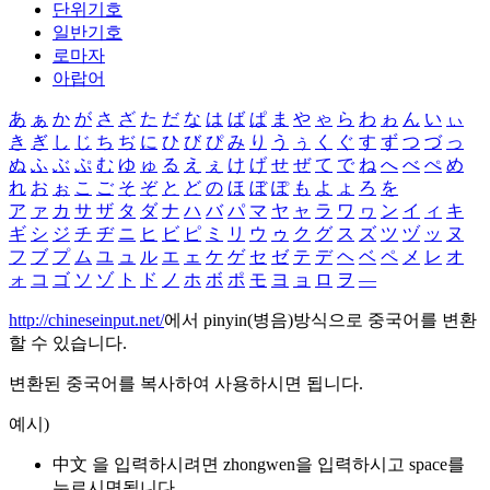
단위기호
일반기호
로마자
아랍어
あ
ぁ
か
が
さ
ざ
た
だ
な
は
ば
ぱ
ま
や
ゃ
ら
わ
ゎ
ん
い
ぃ
き
ぎ
し
じ
ち
ぢ
に
ひ
び
ぴ
み
り
う
ぅ
く
ぐ
す
ず
つ
づ
っ
ぬ
ふ
ぶ
ぷ
む
ゆ
ゅ
る
え
ぇ
け
げ
せ
ぜ
て
で
ね
へ
べ
ぺ
め
れ
お
ぉ
こ
ご
そ
ぞ
と
ど
の
ほ
ぼ
ぽ
も
よ
ょ
ろ
を
ア
ァ
カ
サ
ザ
タ
ダ
ナ
ハ
バ
パ
マ
ヤ
ャ
ラ
ワ
ヮ
ン
イ
ィ
キ
ギ
シ
ジ
チ
ヂ
ニ
ヒ
ビ
ピ
ミ
リ
ウ
ゥ
ク
グ
ス
ズ
ツ
ヅ
ッ
ヌ
フ
ブ
プ
ム
ユ
ュ
ル
エ
ェ
ケ
ゲ
セ
ゼ
テ
デ
ヘ
ベ
ペ
メ
レ
オ
ォ
コ
ゴ
ソ
ゾ
ト
ド
ノ
ホ
ボ
ポ
モ
ヨ
ョ
ロ
ヲ
―
http://chineseinput.net/
에서 pinyin(병음)방식으로 중국어를 변환
할 수 있습니다.
변환된 중국어를 복사하여 사용하시면 됩니다.
예시)
中文 을 입력하시려면
zhongwen
을 입력하시고 space를
누르시면됩니다.