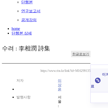
단행본
연구보고서
공개강의
home
단행본 상세
수려 : 李相潤 詩集
한글로보기
https://www.riss.kr/link?id=M16299135
이 
저자
이
상
료
윤
발행사항
서
울
: