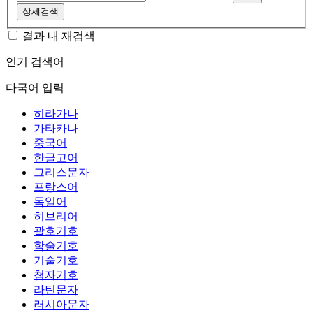
상세검색
결과 내 재검색
인기 검색어
다국어 입력
히라가나
가타카나
중국어
한글고어
그리스문자
프랑스어
독일어
히브리어
괄호기호
학술기호
기술기호
첨자기호
라틴문자
러시아문자