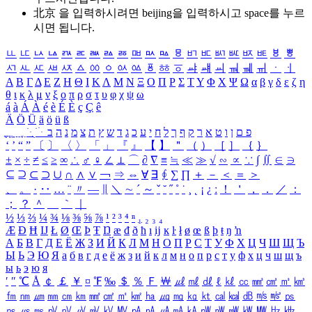
北京 을 입력하시려면
beijing
을 입력하시고 space를 누르
시면 됩니다.
ㅥ
ㅦ
ㅧ
ㅨ
ㅩ
ㅪ
ㅫ
ㅬ
ㅭ
ㅮ
ㅯ
ㅰ
ㅱ
ㅲ
ㅳ
ㅴ
ㅵ
ㅶ
ㅷ
ㅸ
ㅹ
ㅺ
ㅻ
ㅼ
ㅽ
ㅾ
ㅿ
ㆀ
ㆁ
ㆂ
ㆃ
ㆄ
ㆅ
ㆆ
ㆇ
ㆈ
ㆉ
ㆊ
ㆋ
ㆌ
ㆍ
ㆎ
Α
Β
Γ
Δ
Ε
Ζ
Η
Θ
Ι
Κ
Λ
Μ
Ν
Ξ
Ο
Π
Ρ
Σ
Τ
Υ
Φ
Χ
Ψ
Ω
α
β
γ
δ
ε
ζ
η
θ
ι
κ
λ
μ
ν
ξ
ο
π
ρ
σ
τ
υ
φ
χ
ψ
ω
á
à
Á
À
é
è
É
È
ç
Ç
ê
Ä
Ö
Ü
ä
ö
ü
ß
ְ
ֳ
ֲ
ֱ
ָ
ַ
ֵ
ֶ
ִ
ֹ
ּ
ֻ
ׂ
ׁ
ּ
ב
ה
נ
מ
צ
ת
ץ
ש
ד
ג
כ
ע
י
ח
ל
ך
ף
ק
ר
א
ט
ו
ן
ם
פ
‘
’
“
”
〔
〕
〈
〉
「
」
『
』
【
】
＂
（
）
［
］
｛
｝
±
×
÷
≠
≤
≥
∞
∴
♂
♀
∠
⊥
⌒
∂
∇
≡
≒
≪
≫
√
∽
∝
∵
∫
∬
∈
∋
⊆
⊇
⊂
⊃
∪
∩
∧
∨
￢
⇒
⇔
∀
∃
∮
∑
∏
＋
－
＜
＝
＞
、
。
·
‥
…
¨
〃
―
∥
＼
∼
´
～
ˇ
˘
˝
˚
˙
¸
˛
¡
¿
ː
！
＇
，
．
／
：
；
？
＾
＿
｀
｜
½
⅓
⅔
¼
¾
⅛
⅜
⅝
⅞
¹
²
³
⁴
ⁿ
₁
₂
₃
₄
Æ
Ð
Ħ
Ĳ
Ł
Ø
Œ
Þ
Ŧ
Ŋ
æ
đ
ð
ħ
ı
ĳ
ĸ
ŀ
ł
ø
œ
ß
þ
ŧ
ŋ
ŉ
А
Б
В
Г
Д
Е
Ё
Ж
З
И
Й
К
Л
М
Н
О
П
Р
С
Т
У
Ф
Х
Ц
Ч
Ш
Щ
Ъ
Ы
Ь
Э
Ю
Я
а
б
в
г
д
е
ё
ж
з
и
й
к
л
м
н
о
п
р
с
т
у
ф
х
ц
ч
ш
щ
ъ
ы
ь
э
ю
я
′
″
℃
Å
￠
￡
￥
¤
℉
‰
＄
％
Ｆ
￦
㎕
㎖
㎗
ℓ
㎘
㏄
㎣
㎤
㎥
㎦
㎙
㎚
㎛
㎜
㎝
㎞
㎟
㎠
㎡
㎢
㏊
㎍
㎎
㎏
㏏
㎈
㎉
㏈
㎧
㎨
㎰
㎱
㎲
㎳
㎴
㎵
㎶
㎷
㎸
㎹
㎀
㎁
㎂
㎃
㎄
㎺
㎻
㎽
㎾
㎿
㎐
㎑