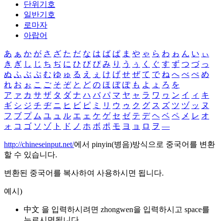
단위기호
일반기호
로마자
아랍어
あ
ぁ
か
が
さ
ざ
た
だ
な
は
ば
ぱ
ま
や
ゃ
ら
わ
ゎ
ん
い
ぃ
き
ぎ
し
じ
ち
ぢ
に
ひ
び
ぴ
み
り
う
ぅ
く
ぐ
す
ず
つ
づ
っ
ぬ
ふ
ぶ
ぷ
む
ゆ
ゅ
る
え
ぇ
け
げ
せ
ぜ
て
で
ね
へ
べ
ぺ
め
れ
お
ぉ
こ
ご
そ
ぞ
と
ど
の
ほ
ぼ
ぽ
も
よ
ょ
ろ
を
ア
ァ
カ
サ
ザ
タ
ダ
ナ
ハ
バ
パ
マ
ヤ
ャ
ラ
ワ
ヮ
ン
イ
ィ
キ
ギ
シ
ジ
チ
ヂ
ニ
ヒ
ビ
ピ
ミ
リ
ウ
ゥ
ク
グ
ス
ズ
ツ
ヅ
ッ
ヌ
フ
ブ
プ
ム
ユ
ュ
ル
エ
ェ
ケ
ゲ
セ
ゼ
テ
デ
ヘ
ベ
ペ
メ
レ
オ
ォ
コ
ゴ
ソ
ゾ
ト
ド
ノ
ホ
ボ
ポ
モ
ヨ
ョ
ロ
ヲ
―
http://chineseinput.net/
에서 pinyin(병음)방식으로 중국어를 변환
할 수 있습니다.
변환된 중국어를 복사하여 사용하시면 됩니다.
예시)
中文 을 입력하시려면
zhongwen
을 입력하시고 space를
누르시면됩니다.