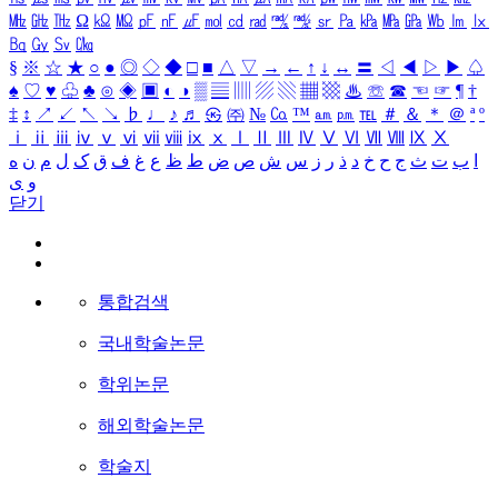
㎒
㎓
㎔
Ω
㏀
㏁
㎊
㎋
㎌
㏖
㏅
㎭
㎮
㎯
㏛
㎩
㎪
㎫
㎬
㏝
㏐
㏓
㏃
㏉
㏜
㏆
§
※
☆
★
○
●
◎
◇
◆
□
■
△
▽
→
←
↑
↓
↔
〓
◁
◀
▷
▶
♤
♠
♡
♥
♧
♣
⊙
◈
▣
◐
◑
▒
▤
▥
▨
▧
▦
▩
♨
☏
☎
☜
☞
¶
†
‡
↕
↗
↙
↖
↘
♭
♩
♪
♬
㉿
㈜
№
㏇
™
㏂
㏘
℡
＃
＆
＊
＠
ª
º
ⅰ
ⅱ
ⅲ
ⅳ
ⅴ
ⅵ
ⅶ
ⅷ
ⅸ
ⅹ
Ⅰ
Ⅱ
Ⅲ
Ⅳ
Ⅴ
Ⅵ
Ⅶ
Ⅷ
Ⅸ
Ⅹ
ا
ب
ت
ث
ج
ح
خ
د
ذ
ر
ز
س
ش
ص
ض
ط
ظ
ع
غ
ف
ق
ک
ل
م
ن
ه
و
ی
닫기
통합검색
국내학술논문
학위논문
해외학술논문
학술지