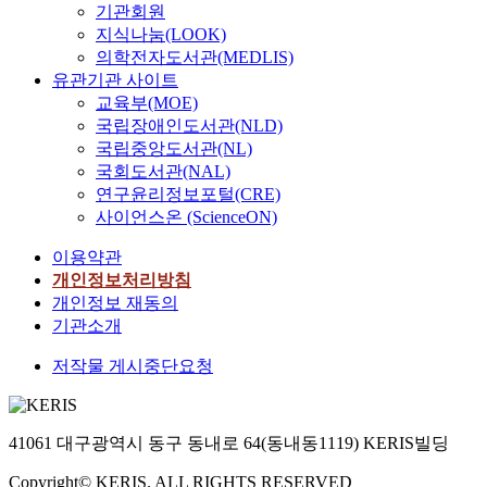
기관회원
지식나눔(LOOK)
의학전자도서관(MEDLIS)
유관기관 사이트
교육부(MOE)
국립장애인도서관(NLD)
국립중앙도서관(NL)
국회도서관(NAL)
연구윤리정보포털(CRE)
사이언스온 (ScienceON)
이용약관
개인정보처리방침
개인정보 재동의
기관소개
저작물 게시중단요청
41061 대구광역시 동구 동내로 64(동내동1119) KERIS빌딩
Copyright© KERIS. ALL RIGHTS RESERVED