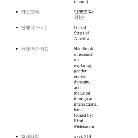
(ebook)
자료형태
단행본(다
권본)
발행국(도시)
United
States of
America
서명/저자사항
Handbook
of research
on
exploring
gender
equity,
diversity,
and
inclusion
through an
intersectional
lens /
[edited by]
Eleni
Meletiadou
형태사항
xxvi, 519