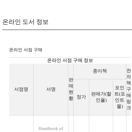
온라인 도서 정보
온라인 서점 구매
온라인 서점 구매 정보
전
종이책
자
판
책
매
포인
서점명
서명
구
현
판매가(할
트(포
매
정가
황
인율)
인트
링
몰)
크
Handbook of