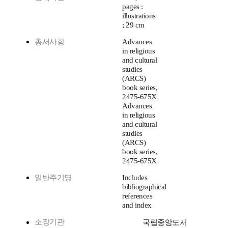
pages :
illustrations
; 29 cm
총서사항
Advances
in religious
and cultural
studies
(ARCS)
book series,
2475-675X
Advances
in religious
and cultural
studies
(ARCS)
book series,
2475-675X
일반주기명
Includes
bibliographical
references
and index
소장기관
국립중앙도서