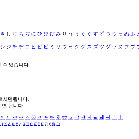
ぎ
し
じ
ち
ぢ
に
ひ
び
ぴ
み
り
う
ぅ
く
ぐ
す
ず
つ
づ
っ
ぬ
ふ
シ
ジ
チ
ヂ
ニ
ヒ
ビ
ピ
ミ
リ
ウ
ゥ
ク
グ
ス
ズ
ツ
ヅ
ッ
ヌ
フ
ブ
할 수 있습니다.
누르시면됩니다.
시면 됩니다.
ㅻ
ㅼ
ㅽ
ㅾ
ㅿ
ㆀ
ㆁ
ㆂ
ㆃ
ㆄ
ㆅ
ㆆ
ㆇ
ㆈ
ㆉ
ㆊ
ㆋ
ㆌ
ㆍ
ㆎ
θ
ι
κ
λ
μ
ν
ξ
ο
π
ρ
σ
τ
υ
φ
χ
ψ
ω