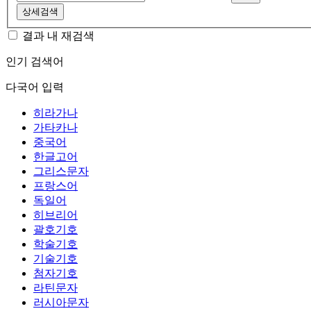
상세검색
결과 내 재검색
인기 검색어
다국어 입력
히라가나
가타카나
중국어
한글고어
그리스문자
프랑스어
독일어
히브리어
괄호기호
학술기호
기술기호
첨자기호
라틴문자
러시아문자