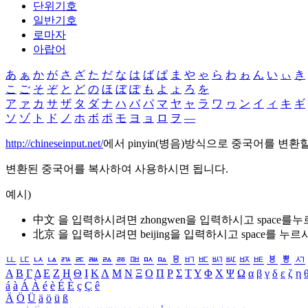
단위기호
일반기호
로마자
아랍어
あ
ぁ
か
が
さ
ざ
た
だ
な
は
ば
ぱ
ま
や
ゃ
ら
わ
ゎ
ん
い
ぃ
き
こ
ご
そ
ぞ
と
ど
の
ほ
ぼ
ぽ
も
よ
ょ
ろ
を
ア
ァ
カ
サ
ザ
タ
ダ
ナ
ハ
バ
パ
マ
ヤ
ャ
ラ
ワ
ヮ
ン
イ
ィ
キ
ギ
ソ
ゾ
ト
ド
ノ
ホ
ボ
ポ
モ
ヨ
ョ
ロ
ヲ
―
http://chineseinput.net/
에서 pinyin(병음)방식으로 중국어를 변환
변환된 중국어를 복사하여 사용하시면 됩니다.
예시)
中文 을 입력하시려면
zhongwen
을 입력하시고 space를
北京 을 입력하시려면
beijing
을 입력하시고 space를 누르
ㅥ
ㅦ
ㅧ
ㅨ
ㅩ
ㅪ
ㅫ
ㅬ
ㅭ
ㅮ
ㅯ
ㅰ
ㅱ
ㅲ
ㅳ
ㅴ
ㅵ
ㅶ
ㅷ
ㅸ
ㅹ
ㅺ
Α
Β
Γ
Δ
Ε
Ζ
Η
Θ
Ι
Κ
Λ
Μ
Ν
Ξ
Ο
Π
Ρ
Σ
Τ
Υ
Φ
Χ
Ψ
Ω
α
β
γ
δ
ε
ζ
η
á
à
Á
À
é
è
É
È
ç
Ç
ê
Ä
Ö
Ü
ä
ö
ü
ß