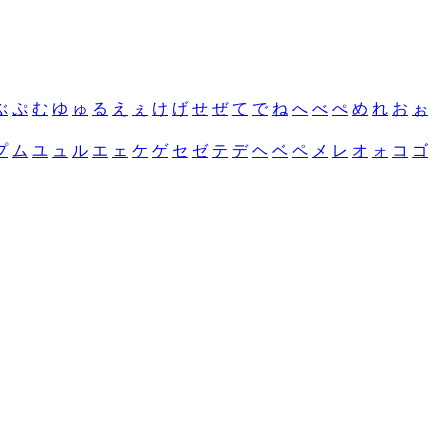
ぶ
ぷ
む
ゆ
ゅ
る
え
ぇ
け
げ
せ
ぜ
て
で
ね
へ
べ
ぺ
め
れ
お
ぉ
プ
ム
ユ
ュ
ル
エ
ェ
ケ
ゲ
セ
ゼ
テ
デ
ヘ
ベ
ペ
メ
レ
オ
ォ
コ
ゴ