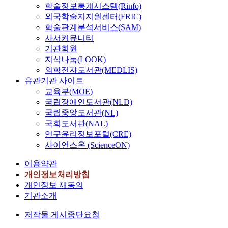
학술정보통계시스템(Rinfo)
외국학술지지원센터(FRIC)
학술관계분석서비스(SAM)
사서커뮤니티
기관회원
지식나눔(LOOK)
의학전자도서관(MEDLIS)
유관기관 사이트
교육부(MOE)
국립장애인도서관(NLD)
국립중앙도서관(NL)
국회도서관(NAL)
연구윤리정보포털(CRE)
사이언스온 (ScienceON)
이용약관
개인정보처리방침
개인정보 재동의
기관소개
저작물 게시중단요청