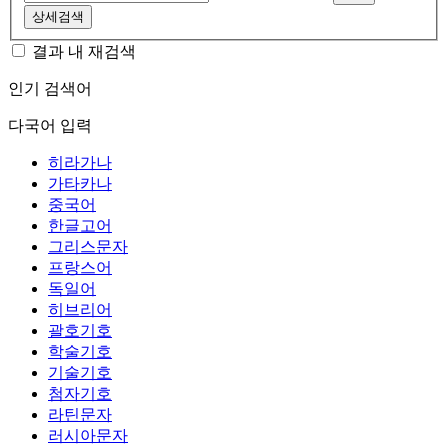
상세검색
결과 내 재검색
인기 검색어
다국어 입력
히라가나
가타카나
중국어
한글고어
그리스문자
프랑스어
독일어
히브리어
괄호기호
학술기호
기술기호
첨자기호
라틴문자
러시아문자