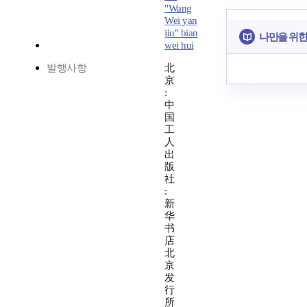
"Wang
Wei yan
jiu" bian
나만을 위한
wei hui
발행사항
北
京
:
中
国
工
人
出
版
社
:
新
华
书
店
北
京
发
行
所