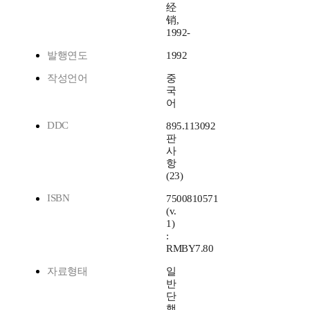
经
销,
1992-
발행연도
1992
작성언어
중
국
어
DDC
895.113092
판
사
항
(23)
ISBN
7500810571
(v.
1)
:
RMBY7.80
자료형태
일
반
단
행