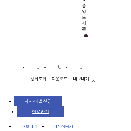
중
앙
도
서
관
0
0
0
상세조회
다운로드
내보내기
복사/대출신청
인용하기
내보내기
내책장담기