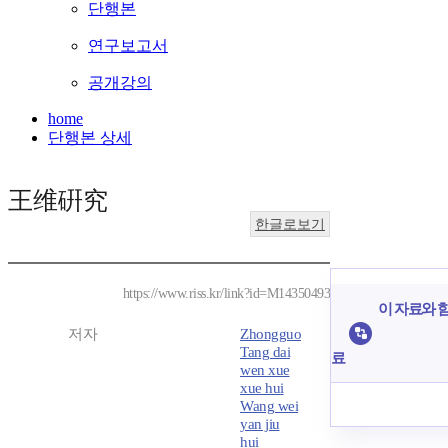
단행본
연구보고서
공개강의
home
단행본 상세
王维硏究
한글로보기
https://www.riss.kr/link?id=M14350493
이 자료와 함
저자
Zhongguo
Tang dai
료
wen xue
xue hui
Wang wei
yan jiu
hui