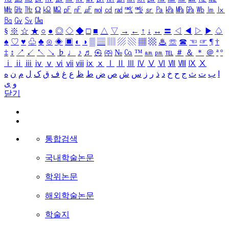
㎒
㎓
㎔
Ω
㏀
㏁
㎊
㎋
㎌
㏖
㏅
㎭
㎮
㎯
㏛
㎩
㎪
㎫
㎬
㏝
㏐
㏓
㏃
㏉
㏜
㏆
§
※
☆
★
○
●
◎
◇
◆
□
■
△
▽
→
←
↑
↓
↔
〓
◁
◀
▷
▶
♤
♠
♡
♥
♧
♣
⊙
◈
▣
◐
◑
▒
▤
▥
▨
▧
▦
▩
♨
☏
☎
☜
☞
¶
†
‡
↕
↗
↙
↖
↘
♭
♩
♪
♬
㉿
㈜
№
㏇
™
㏂
㏘
℡
＃
＆
＊
＠
ª
º
ⅰ
ⅱ
ⅲ
ⅳ
ⅴ
ⅵ
ⅶ
ⅷ
ⅸ
ⅹ
Ⅰ
Ⅱ
Ⅲ
Ⅳ
Ⅴ
Ⅵ
Ⅶ
Ⅷ
Ⅸ
Ⅹ
ا
ب
ت
ث
ج
ح
خ
د
ذ
ر
ز
س
ش
ص
ض
ط
ظ
ع
غ
ف
ق
ک
ل
م
ن
ه
و
ی
닫기
통합검색
국내학술논문
학위논문
해외학술논문
학술지