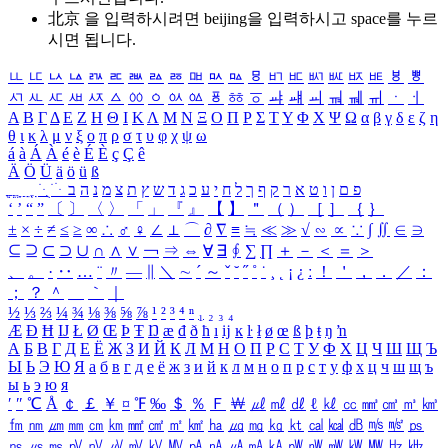
北京 을 입력하시려면
beijing
을 입력하시고 space를 누르
시면 됩니다.
ㅥ
ㅦ
ㅧ
ㅨ
ㅩ
ㅪ
ㅫ
ㅬ
ㅭ
ㅮ
ㅯ
ㅰ
ㅱ
ㅲ
ㅳ
ㅴ
ㅵ
ㅶ
ㅷ
ㅸ
ㅹ
ㅺ
ㅻ
ㅼ
ㅽ
ㅾ
ㅿ
ㆀ
ㆁ
ㆂ
ㆃ
ㆄ
ㆅ
ㆆ
ㆇ
ㆈ
ㆉ
ㆊ
ㆋ
ㆌ
ㆍ
ㆎ
Α
Β
Γ
Δ
Ε
Ζ
Η
Θ
Ι
Κ
Λ
Μ
Ν
Ξ
Ο
Π
Ρ
Σ
Τ
Υ
Φ
Χ
Ψ
Ω
α
β
γ
δ
ε
ζ
η
θ
ι
κ
λ
μ
ν
ξ
ο
π
ρ
σ
τ
υ
φ
χ
ψ
ω
á
à
Á
À
é
è
É
È
ç
Ç
ê
Ä
Ö
Ü
ä
ö
ü
ß
ְ
ֳ
ֲ
ֱ
ָ
ַ
ֵ
ֶ
ִ
ֹ
ּ
ֻ
ׂ
ׁ
ּ
ב
ה
נ
מ
צ
ת
ץ
ש
ד
ג
כ
ע
י
ח
ל
ך
ף
ק
ר
א
ט
ו
ן
ם
פ
‘
’
“
”
〔
〕
〈
〉
「
」
『
』
【
】
＂
（
）
［
］
｛
｝
±
×
÷
≠
≤
≥
∞
∴
♂
♀
∠
⊥
⌒
∂
∇
≡
≒
≪
≫
√
∽
∝
∵
∫
∬
∈
∋
⊆
⊇
⊂
⊃
∪
∩
∧
∨
￢
⇒
⇔
∀
∃
∮
∑
∏
＋
－
＜
＝
＞
、
。
·
‥
…
¨
〃
―
∥
＼
∼
´
～
ˇ
˘
˝
˚
˙
¸
˛
¡
¿
ː
！
＇
，
．
／
：
；
？
＾
＿
｀
｜
½
⅓
⅔
¼
¾
⅛
⅜
⅝
⅞
¹
²
³
⁴
ⁿ
₁
₂
₃
₄
Æ
Ð
Ħ
Ĳ
Ł
Ø
Œ
Þ
Ŧ
Ŋ
æ
đ
ð
ħ
ı
ĳ
ĸ
ŀ
ł
ø
œ
ß
þ
ŧ
ŋ
ŉ
А
Б
В
Г
Д
Е
Ё
Ж
З
И
Й
К
Л
М
Н
О
П
Р
С
Т
У
Ф
Х
Ц
Ч
Ш
Щ
Ъ
Ы
Ь
Э
Ю
Я
а
б
в
г
д
е
ё
ж
з
и
й
к
л
м
н
о
п
р
с
т
у
ф
х
ц
ч
ш
щ
ъ
ы
ь
э
ю
я
′
″
℃
Å
￠
￡
￥
¤
℉
‰
＄
％
Ｆ
￦
㎕
㎖
㎗
ℓ
㎘
㏄
㎣
㎤
㎥
㎦
㎙
㎚
㎛
㎜
㎝
㎞
㎟
㎠
㎡
㎢
㏊
㎍
㎎
㎏
㏏
㎈
㎉
㏈
㎧
㎨
㎰
㎱
㎲
㎳
㎴
㎵
㎶
㎷
㎸
㎹
㎀
㎁
㎂
㎃
㎄
㎺
㎻
㎽
㎾
㎿
㎐
㎑