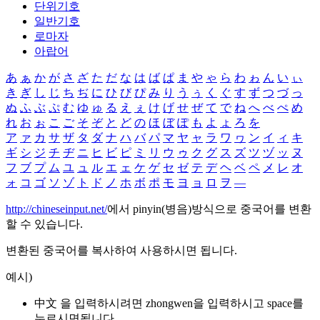
단위기호
일반기호
로마자
아랍어
あ
ぁ
か
が
さ
ざ
た
だ
な
は
ば
ぱ
ま
や
ゃ
ら
わ
ゎ
ん
い
ぃ
き
ぎ
し
じ
ち
ぢ
に
ひ
び
ぴ
み
り
う
ぅ
く
ぐ
す
ず
つ
づ
っ
ぬ
ふ
ぶ
ぷ
む
ゆ
ゅ
る
え
ぇ
け
げ
せ
ぜ
て
で
ね
へ
べ
ぺ
め
れ
お
ぉ
こ
ご
そ
ぞ
と
ど
の
ほ
ぼ
ぽ
も
よ
ょ
ろ
を
ア
ァ
カ
サ
ザ
タ
ダ
ナ
ハ
バ
パ
マ
ヤ
ャ
ラ
ワ
ヮ
ン
イ
ィ
キ
ギ
シ
ジ
チ
ヂ
ニ
ヒ
ビ
ピ
ミ
リ
ウ
ゥ
ク
グ
ス
ズ
ツ
ヅ
ッ
ヌ
フ
ブ
プ
ム
ユ
ュ
ル
エ
ェ
ケ
ゲ
セ
ゼ
テ
デ
ヘ
ベ
ペ
メ
レ
オ
ォ
コ
ゴ
ソ
ゾ
ト
ド
ノ
ホ
ボ
ポ
モ
ヨ
ョ
ロ
ヲ
―
http://chineseinput.net/
에서 pinyin(병음)방식으로 중국어를 변환
할 수 있습니다.
변환된 중국어를 복사하여 사용하시면 됩니다.
예시)
中文 을 입력하시려면
zhongwen
을 입력하시고 space를
누르시면됩니다.