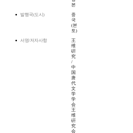
본
발행국(도시)
중
국
(본
토)
서명/저자사항
王
维
硏
究
/
中
国
唐
代
文
学
学
会
王
维
硏
究
会