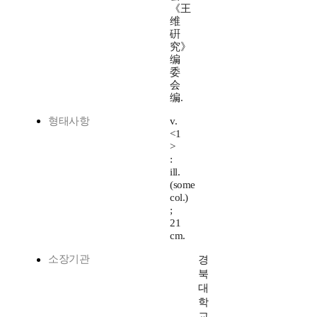
《王
维
硏
究》
编
委
会
编.
형태사항
v.
<1
>
:
ill.
(some
col.)
;
21
cm.
소장기관
경
북
대
학
교