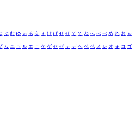
ぶ
ぷ
む
ゆ
ゅ
る
え
ぇ
け
げ
せ
ぜ
て
で
ね
へ
べ
ぺ
め
れ
お
ぉ
プ
ム
ユ
ュ
ル
エ
ェ
ケ
ゲ
セ
ゼ
テ
デ
ヘ
ベ
ペ
メ
レ
オ
ォ
コ
ゴ