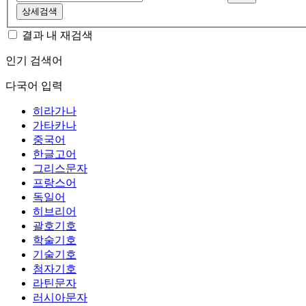
상세검색
결과 내 재검색
인기 검색어
다국어 입력
히라가나
가타카나
중국어
한글고어
그리스문자
프랑스어
독일어
히브리어
괄호기호
학술기호
기술기호
첨자기호
라틴문자
러시아문자