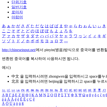
단위기호
일반기호
로마자
아랍어
あ
ぁ
か
が
さ
ざ
た
だ
な
は
ば
ぱ
ま
や
ゃ
ら
わ
ゎ
ん
い
ぃ
き
こ
ご
そ
ぞ
と
ど
の
ほ
ぼ
ぽ
も
よ
ょ
ろ
を
ア
ァ
カ
サ
ザ
タ
ダ
ナ
ハ
バ
パ
マ
ヤ
ャ
ラ
ワ
ヮ
ン
イ
ィ
キ
ギ
ソ
ゾ
ト
ド
ノ
ホ
ボ
ポ
モ
ヨ
ョ
ロ
ヲ
―
http://chineseinput.net/
에서 pinyin(병음)방식으로 중국어를 변환
변환된 중국어를 복사하여 사용하시면 됩니다.
예시)
中文 을 입력하시려면
zhongwen
을 입력하시고 space를
北京 을 입력하시려면
beijing
을 입력하시고 space를 누르
ㅥ
ㅦ
ㅧ
ㅨ
ㅩ
ㅪ
ㅫ
ㅬ
ㅭ
ㅮ
ㅯ
ㅰ
ㅱ
ㅲ
ㅳ
ㅴ
ㅵ
ㅶ
ㅷ
ㅸ
ㅹ
ㅺ
Α
Β
Γ
Δ
Ε
Ζ
Η
Θ
Ι
Κ
Λ
Μ
Ν
Ξ
Ο
Π
Ρ
Σ
Τ
Υ
Φ
Χ
Ψ
Ω
α
β
γ
δ
ε
ζ
η
á
à
Á
À
é
è
É
È
ç
Ç
ê
Ä
Ö
Ü
ä
ö
ü
ß