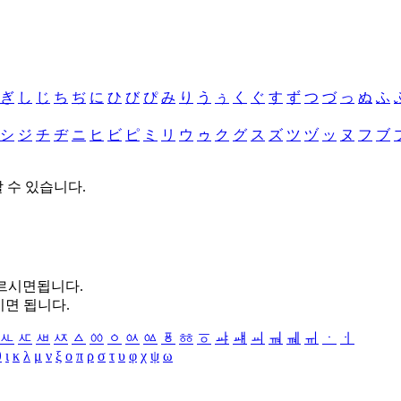
ぎ
し
じ
ち
ぢ
に
ひ
び
ぴ
み
り
う
ぅ
く
ぐ
す
ず
つ
づ
っ
ぬ
ふ
シ
ジ
チ
ヂ
ニ
ヒ
ビ
ピ
ミ
リ
ウ
ゥ
ク
グ
ス
ズ
ツ
ヅ
ッ
ヌ
フ
ブ
할 수 있습니다.
누르시면됩니다.
시면 됩니다.
ㅻ
ㅼ
ㅽ
ㅾ
ㅿ
ㆀ
ㆁ
ㆂ
ㆃ
ㆄ
ㆅ
ㆆ
ㆇ
ㆈ
ㆉ
ㆊ
ㆋ
ㆌ
ㆍ
ㆎ
θ
ι
κ
λ
μ
ν
ξ
ο
π
ρ
σ
τ
υ
φ
χ
ψ
ω