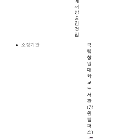
에
서
방
송
한
것
임
소장기관
국
립
창
원
대
학
교
도
서
관
(창
원
캠
퍼
스)