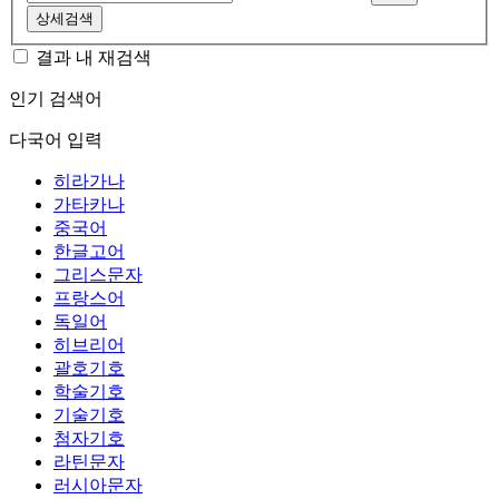
상세검색
결과 내 재검색
인기 검색어
다국어 입력
히라가나
가타카나
중국어
한글고어
그리스문자
프랑스어
독일어
히브리어
괄호기호
학술기호
기술기호
첨자기호
라틴문자
러시아문자