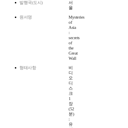
발행국(도시)
서
울
원서명
Mysteries
of
Asia
:
secrets
of
the
Great
Wall
형태사항
비
디
오
디
스
크
1
장
(52
분)
:
유