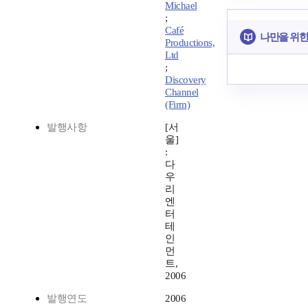
Michael
;
Café
나만을 위한
Productions,
Ltd
;
Discovery
Channel
(Firm)
발행사항
[서
울]
:
다
우
리
엔
터
테
인
먼
트,
2006
발행연도
2006