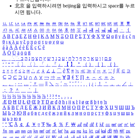
北京 을 입력하시려면
beijing
을 입력하시고 space를 누르
시면 됩니다.
ㅥ
ㅦ
ㅧ
ㅨ
ㅩ
ㅪ
ㅫ
ㅬ
ㅭ
ㅮ
ㅯ
ㅰ
ㅱ
ㅲ
ㅳ
ㅴ
ㅵ
ㅶ
ㅷ
ㅸ
ㅹ
ㅺ
ㅻ
ㅼ
ㅽ
ㅾ
ㅿ
ㆀ
ㆁ
ㆂ
ㆃ
ㆄ
ㆅ
ㆆ
ㆇ
ㆈ
ㆉ
ㆊ
ㆋ
ㆌ
ㆍ
ㆎ
Α
Β
Γ
Δ
Ε
Ζ
Η
Θ
Ι
Κ
Λ
Μ
Ν
Ξ
Ο
Π
Ρ
Σ
Τ
Υ
Φ
Χ
Ψ
Ω
α
β
γ
δ
ε
ζ
η
θ
ι
κ
λ
μ
ν
ξ
ο
π
ρ
σ
τ
υ
φ
χ
ψ
ω
á
à
Á
À
é
è
É
È
ç
Ç
ê
Ä
Ö
Ü
ä
ö
ü
ß
ְ
ֳ
ֲ
ֱ
ָ
ַ
ֵ
ֶ
ִ
ֹ
ּ
ֻ
ׂ
ׁ
ּ
ב
ה
נ
מ
צ
ת
ץ
ש
ד
ג
כ
ע
י
ח
ל
ך
ף
ק
ר
א
ט
ו
ן
ם
פ
‘
’
“
”
〔
〕
〈
〉
「
」
『
』
【
】
＂
（
）
［
］
｛
｝
±
×
÷
≠
≤
≥
∞
∴
♂
♀
∠
⊥
⌒
∂
∇
≡
≒
≪
≫
√
∽
∝
∵
∫
∬
∈
∋
⊆
⊇
⊂
⊃
∪
∩
∧
∨
￢
⇒
⇔
∀
∃
∮
∑
∏
＋
－
＜
＝
＞
、
。
·
‥
…
¨
〃
―
∥
＼
∼
´
～
ˇ
˘
˝
˚
˙
¸
˛
¡
¿
ː
！
＇
，
．
／
：
；
？
＾
＿
｀
｜
½
⅓
⅔
¼
¾
⅛
⅜
⅝
⅞
¹
²
³
⁴
ⁿ
₁
₂
₃
₄
Æ
Ð
Ħ
Ĳ
Ł
Ø
Œ
Þ
Ŧ
Ŋ
æ
đ
ð
ħ
ı
ĳ
ĸ
ŀ
ł
ø
œ
ß
þ
ŧ
ŋ
ŉ
А
Б
В
Г
Д
Е
Ё
Ж
З
И
Й
К
Л
М
Н
О
П
Р
С
Т
У
Ф
Х
Ц
Ч
Ш
Щ
Ъ
Ы
Ь
Э
Ю
Я
а
б
в
г
д
е
ё
ж
з
и
й
к
л
м
н
о
п
р
с
т
у
ф
х
ц
ч
ш
щ
ъ
ы
ь
э
ю
я
′
″
℃
Å
￠
￡
￥
¤
℉
‰
＄
％
Ｆ
￦
㎕
㎖
㎗
ℓ
㎘
㏄
㎣
㎤
㎥
㎦
㎙
㎚
㎛
㎜
㎝
㎞
㎟
㎠
㎡
㎢
㏊
㎍
㎎
㎏
㏏
㎈
㎉
㏈
㎧
㎨
㎰
㎱
㎲
㎳
㎴
㎵
㎶
㎷
㎸
㎹
㎀
㎁
㎂
㎃
㎄
㎺
㎻
㎽
㎾
㎿
㎐
㎑