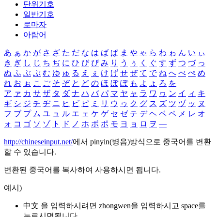
단위기호
일반기호
로마자
아랍어
あ
ぁ
か
が
さ
ざ
た
だ
な
は
ば
ぱ
ま
や
ゃ
ら
わ
ゎ
ん
い
ぃ
き
ぎ
し
じ
ち
ぢ
に
ひ
び
ぴ
み
り
う
ぅ
く
ぐ
す
ず
つ
づ
っ
ぬ
ふ
ぶ
ぷ
む
ゆ
ゅ
る
え
ぇ
け
げ
せ
ぜ
て
で
ね
へ
べ
ぺ
め
れ
お
ぉ
こ
ご
そ
ぞ
と
ど
の
ほ
ぼ
ぽ
も
よ
ょ
ろ
を
ア
ァ
カ
サ
ザ
タ
ダ
ナ
ハ
バ
パ
マ
ヤ
ャ
ラ
ワ
ヮ
ン
イ
ィ
キ
ギ
シ
ジ
チ
ヂ
ニ
ヒ
ビ
ピ
ミ
リ
ウ
ゥ
ク
グ
ス
ズ
ツ
ヅ
ッ
ヌ
フ
ブ
プ
ム
ユ
ュ
ル
エ
ェ
ケ
ゲ
セ
ゼ
テ
デ
ヘ
ベ
ペ
メ
レ
オ
ォ
コ
ゴ
ソ
ゾ
ト
ド
ノ
ホ
ボ
ポ
モ
ヨ
ョ
ロ
ヲ
―
http://chineseinput.net/
에서 pinyin(병음)방식으로 중국어를 변환
할 수 있습니다.
변환된 중국어를 복사하여 사용하시면 됩니다.
예시)
中文 을 입력하시려면
zhongwen
을 입력하시고 space를
누르시면됩니다.