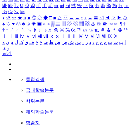
㎒
㎓
㎔
Ω
㏀
㏁
㎊
㎋
㎌
㏖
㏅
㎭
㎮
㎯
㏛
㎩
㎪
㎫
㎬
㏝
㏐
㏓
㏃
㏉
㏜
㏆
§
※
☆
★
○
●
◎
◇
◆
□
■
△
▽
→
←
↑
↓
↔
〓
◁
◀
▷
▶
♤
♠
♡
♥
♧
♣
⊙
◈
▣
◐
◑
▒
▤
▥
▨
▧
▦
▩
♨
☏
☎
☜
☞
¶
†
‡
↕
↗
↙
↖
↘
♭
♩
♪
♬
㉿
㈜
№
㏇
™
㏂
㏘
℡
＃
＆
＊
＠
ª
º
ⅰ
ⅱ
ⅲ
ⅳ
ⅴ
ⅵ
ⅶ
ⅷ
ⅸ
ⅹ
Ⅰ
Ⅱ
Ⅲ
Ⅳ
Ⅴ
Ⅵ
Ⅶ
Ⅷ
Ⅸ
Ⅹ
ا
ب
ت
ث
ج
ح
خ
د
ذ
ر
ز
س
ش
ص
ض
ط
ظ
ع
غ
ف
ق
ک
ل
م
ن
ه
و
ی
닫기
통합검색
국내학술논문
학위논문
해외학술논문
학술지