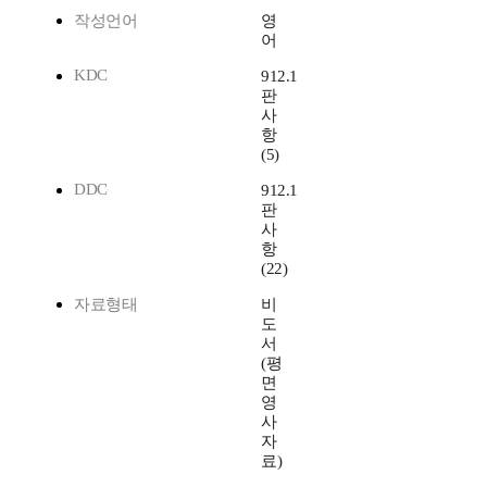
작성언어
영
어
KDC
912.1
판
사
항
(5)
DDC
912.1
판
사
항
(22)
자료형태
비
도
서
(평
면
영
사
자
료)