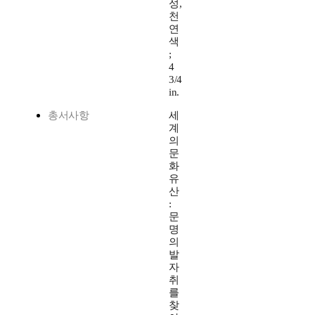
성,
천
연
색
;
4
3/4
in.
총서사항
세
계
의
문
화
유
산
:
문
명
의
발
자
취
를
찾