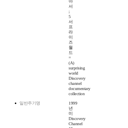
아
서
;
5
서
프
라
이
즈
월
드
=
(A)
surprising
world
Discovery
channel
documentary
collection
일반주기명
1999
년
미
Discovery
Channel