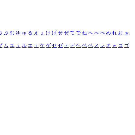
ぶ
ぷ
む
ゆ
ゅ
る
え
ぇ
け
げ
せ
ぜ
て
で
ね
へ
べ
ぺ
め
れ
お
ぉ
プ
ム
ユ
ュ
ル
エ
ェ
ケ
ゲ
セ
ゼ
テ
デ
ヘ
ベ
ペ
メ
レ
オ
ォ
コ
ゴ