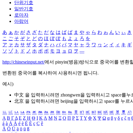
단위기호
일반기호
로마자
아랍어
あ
ぁ
か
が
さ
ざ
た
だ
な
は
ば
ぱ
ま
や
ゃ
ら
わ
ゎ
ん
い
ぃ
き
こ
ご
そ
ぞ
と
ど
の
ほ
ぼ
ぽ
も
よ
ょ
ろ
を
ア
ァ
カ
サ
ザ
タ
ダ
ナ
ハ
バ
パ
マ
ヤ
ャ
ラ
ワ
ヮ
ン
イ
ィ
キ
ギ
ソ
ゾ
ト
ド
ノ
ホ
ボ
ポ
モ
ヨ
ョ
ロ
ヲ
―
http://chineseinput.net/
에서 pinyin(병음)방식으로 중국어를 변환
변환된 중국어를 복사하여 사용하시면 됩니다.
예시)
中文 을 입력하시려면
zhongwen
을 입력하시고 space를
北京 을 입력하시려면
beijing
을 입력하시고 space를 누르
ㅥ
ㅦ
ㅧ
ㅨ
ㅩ
ㅪ
ㅫ
ㅬ
ㅭ
ㅮ
ㅯ
ㅰ
ㅱ
ㅲ
ㅳ
ㅴ
ㅵ
ㅶ
ㅷ
ㅸ
ㅹ
ㅺ
Α
Β
Γ
Δ
Ε
Ζ
Η
Θ
Ι
Κ
Λ
Μ
Ν
Ξ
Ο
Π
Ρ
Σ
Τ
Υ
Φ
Χ
Ψ
Ω
α
β
γ
δ
ε
ζ
η
á
à
Á
À
é
è
É
È
ç
Ç
ê
Ä
Ö
Ü
ä
ö
ü
ß