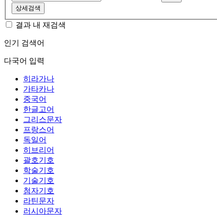
상세검색
결과 내 재검색
인기 검색어
다국어 입력
히라가나
가타카나
중국어
한글고어
그리스문자
프랑스어
독일어
히브리어
괄호기호
학술기호
기술기호
첨자기호
라틴문자
러시아문자