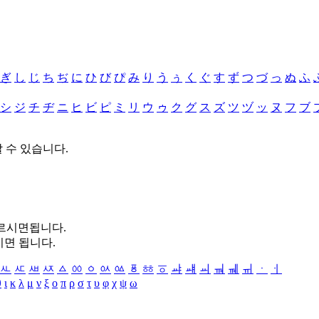
ぎ
し
じ
ち
ぢ
に
ひ
び
ぴ
み
り
う
ぅ
く
ぐ
す
ず
つ
づ
っ
ぬ
ふ
シ
ジ
チ
ヂ
ニ
ヒ
ビ
ピ
ミ
リ
ウ
ゥ
ク
グ
ス
ズ
ツ
ヅ
ッ
ヌ
フ
ブ
할 수 있습니다.
누르시면됩니다.
시면 됩니다.
ㅻ
ㅼ
ㅽ
ㅾ
ㅿ
ㆀ
ㆁ
ㆂ
ㆃ
ㆄ
ㆅ
ㆆ
ㆇ
ㆈ
ㆉ
ㆊ
ㆋ
ㆌ
ㆍ
ㆎ
θ
ι
κ
λ
μ
ν
ξ
ο
π
ρ
σ
τ
υ
φ
χ
ψ
ω