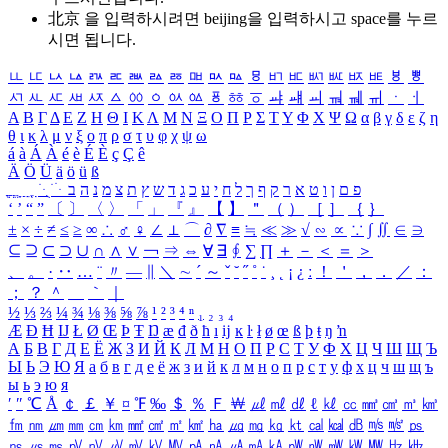
北京 을 입력하시려면
beijing
을 입력하시고 space를 누르
시면 됩니다.
ㅥ
ㅦ
ㅧ
ㅨ
ㅩ
ㅪ
ㅫ
ㅬ
ㅭ
ㅮ
ㅯ
ㅰ
ㅱ
ㅲ
ㅳ
ㅴ
ㅵ
ㅶ
ㅷ
ㅸ
ㅹ
ㅺ
ㅻ
ㅼ
ㅽ
ㅾ
ㅿ
ㆀ
ㆁ
ㆂ
ㆃ
ㆄ
ㆅ
ㆆ
ㆇ
ㆈ
ㆉ
ㆊ
ㆋ
ㆌ
ㆍ
ㆎ
Α
Β
Γ
Δ
Ε
Ζ
Η
Θ
Ι
Κ
Λ
Μ
Ν
Ξ
Ο
Π
Ρ
Σ
Τ
Υ
Φ
Χ
Ψ
Ω
α
β
γ
δ
ε
ζ
η
θ
ι
κ
λ
μ
ν
ξ
ο
π
ρ
σ
τ
υ
φ
χ
ψ
ω
á
à
Á
À
é
è
É
È
ç
Ç
ê
Ä
Ö
Ü
ä
ö
ü
ß
ְ
ֳ
ֲ
ֱ
ָ
ַ
ֵ
ֶ
ִ
ֹ
ּ
ֻ
ׂ
ׁ
ּ
ב
ה
נ
מ
צ
ת
ץ
ש
ד
ג
כ
ע
י
ח
ל
ך
ף
ק
ר
א
ט
ו
ן
ם
פ
‘
’
“
”
〔
〕
〈
〉
「
」
『
』
【
】
＂
（
）
［
］
｛
｝
±
×
÷
≠
≤
≥
∞
∴
♂
♀
∠
⊥
⌒
∂
∇
≡
≒
≪
≫
√
∽
∝
∵
∫
∬
∈
∋
⊆
⊇
⊂
⊃
∪
∩
∧
∨
￢
⇒
⇔
∀
∃
∮
∑
∏
＋
－
＜
＝
＞
、
。
·
‥
…
¨
〃
―
∥
＼
∼
´
～
ˇ
˘
˝
˚
˙
¸
˛
¡
¿
ː
！
＇
，
．
／
：
；
？
＾
＿
｀
｜
½
⅓
⅔
¼
¾
⅛
⅜
⅝
⅞
¹
²
³
⁴
ⁿ
₁
₂
₃
₄
Æ
Ð
Ħ
Ĳ
Ł
Ø
Œ
Þ
Ŧ
Ŋ
æ
đ
ð
ħ
ı
ĳ
ĸ
ŀ
ł
ø
œ
ß
þ
ŧ
ŋ
ŉ
А
Б
В
Г
Д
Е
Ё
Ж
З
И
Й
К
Л
М
Н
О
П
Р
С
Т
У
Ф
Х
Ц
Ч
Ш
Щ
Ъ
Ы
Ь
Э
Ю
Я
а
б
в
г
д
е
ё
ж
з
и
й
к
л
м
н
о
п
р
с
т
у
ф
х
ц
ч
ш
щ
ъ
ы
ь
э
ю
я
′
″
℃
Å
￠
￡
￥
¤
℉
‰
＄
％
Ｆ
￦
㎕
㎖
㎗
ℓ
㎘
㏄
㎣
㎤
㎥
㎦
㎙
㎚
㎛
㎜
㎝
㎞
㎟
㎠
㎡
㎢
㏊
㎍
㎎
㎏
㏏
㎈
㎉
㏈
㎧
㎨
㎰
㎱
㎲
㎳
㎴
㎵
㎶
㎷
㎸
㎹
㎀
㎁
㎂
㎃
㎄
㎺
㎻
㎽
㎾
㎿
㎐
㎑