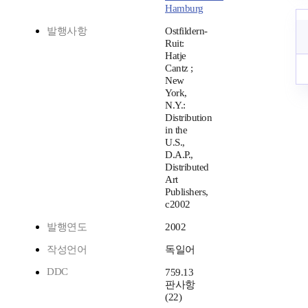
Hamburg
발행사항
Ostfildern-
Ruit:
Hatje
Cantz ;
New
York,
N.Y.:
Distribution
in the
U.S.,
D.A.P.,
Distributed
Art
Publishers,
c2002
발행연도
2002
작성언어
독일어
DDC
759.13
판사항
(22)