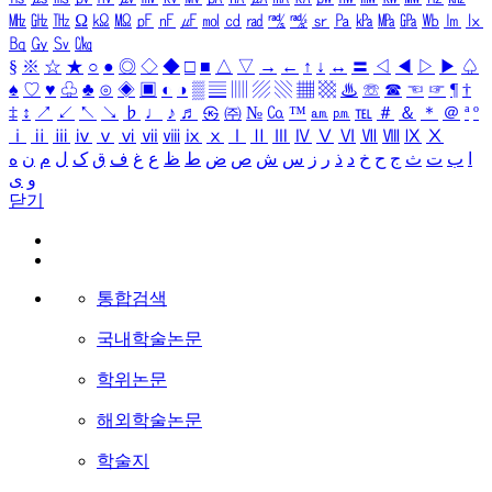
㎒
㎓
㎔
Ω
㏀
㏁
㎊
㎋
㎌
㏖
㏅
㎭
㎮
㎯
㏛
㎩
㎪
㎫
㎬
㏝
㏐
㏓
㏃
㏉
㏜
㏆
§
※
☆
★
○
●
◎
◇
◆
□
■
△
▽
→
←
↑
↓
↔
〓
◁
◀
▷
▶
♤
♠
♡
♥
♧
♣
⊙
◈
▣
◐
◑
▒
▤
▥
▨
▧
▦
▩
♨
☏
☎
☜
☞
¶
†
‡
↕
↗
↙
↖
↘
♭
♩
♪
♬
㉿
㈜
№
㏇
™
㏂
㏘
℡
＃
＆
＊
＠
ª
º
ⅰ
ⅱ
ⅲ
ⅳ
ⅴ
ⅵ
ⅶ
ⅷ
ⅸ
ⅹ
Ⅰ
Ⅱ
Ⅲ
Ⅳ
Ⅴ
Ⅵ
Ⅶ
Ⅷ
Ⅸ
Ⅹ
ا
ب
ت
ث
ج
ح
خ
د
ذ
ر
ز
س
ش
ص
ض
ط
ظ
ع
غ
ف
ق
ک
ل
م
ن
ه
و
ی
닫기
통합검색
국내학술논문
학위논문
해외학술논문
학술지