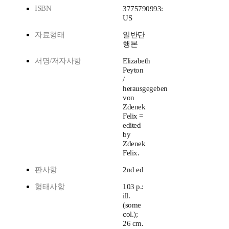
ISBN
3775790993:
US
자료형태
일반단
행본
서명/저자사항
Elizabeth
Peyton
/
herausgegeben
von
Zdenek
Felix =
edited
by
Zdenek
Felix.
판사항
2nd ed
형태사항
103 p.:
ill.
(some
col.);
26 cm.