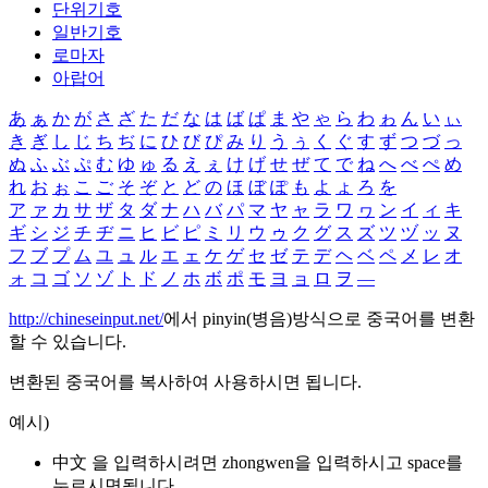
단위기호
일반기호
로마자
아랍어
あ
ぁ
か
が
さ
ざ
た
だ
な
は
ば
ぱ
ま
や
ゃ
ら
わ
ゎ
ん
い
ぃ
き
ぎ
し
じ
ち
ぢ
に
ひ
び
ぴ
み
り
う
ぅ
く
ぐ
す
ず
つ
づ
っ
ぬ
ふ
ぶ
ぷ
む
ゆ
ゅ
る
え
ぇ
け
げ
せ
ぜ
て
で
ね
へ
べ
ぺ
め
れ
お
ぉ
こ
ご
そ
ぞ
と
ど
の
ほ
ぼ
ぽ
も
よ
ょ
ろ
を
ア
ァ
カ
サ
ザ
タ
ダ
ナ
ハ
バ
パ
マ
ヤ
ャ
ラ
ワ
ヮ
ン
イ
ィ
キ
ギ
シ
ジ
チ
ヂ
ニ
ヒ
ビ
ピ
ミ
リ
ウ
ゥ
ク
グ
ス
ズ
ツ
ヅ
ッ
ヌ
フ
ブ
プ
ム
ユ
ュ
ル
エ
ェ
ケ
ゲ
セ
ゼ
テ
デ
ヘ
ベ
ペ
メ
レ
オ
ォ
コ
ゴ
ソ
ゾ
ト
ド
ノ
ホ
ボ
ポ
モ
ヨ
ョ
ロ
ヲ
―
http://chineseinput.net/
에서 pinyin(병음)방식으로 중국어를 변환
할 수 있습니다.
변환된 중국어를 복사하여 사용하시면 됩니다.
예시)
中文 을 입력하시려면
zhongwen
을 입력하시고 space를
누르시면됩니다.