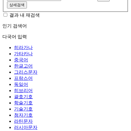
상세검색
결과 내 재검색
인기 검색어
다국어 입력
히라가나
가타카나
중국어
한글고어
그리스문자
프랑스어
독일어
히브리어
괄호기호
학술기호
기술기호
첨자기호
라틴문자
러시아문자