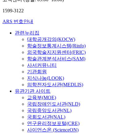
1599-3122
ARS 번호안내
관련누리집
대학공개강의(KOCW)
학술정보통계시스템(Rinfo)
외국학술지지원센터(FRIC)
학술관계분석서비스(SAM)
사서커뮤니티
기관회원
지식나눔(LOOK)
의학전자도서관(MEDLIS)
유관기관 사이트
교육부(MOE)
국립장애인도서관(NLD)
국립중앙도서관(NL)
국회도서관(NAL)
연구윤리정보포털(CRE)
사이언스온 (ScienceON)