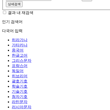
상세검색
결과 내 재검색
인기 검색어
다국어 입력
히라가나
가타카나
중국어
한글고어
그리스문자
프랑스어
독일어
히브리어
괄호기호
학술기호
기술기호
첨자기호
라틴문자
러시아문자