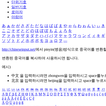
단위기호
일반기호
로마자
아랍어
あ
ぁ
か
が
さ
ざ
た
だ
な
は
ば
ぱ
ま
や
ゃ
ら
わ
ゎ
ん
い
ぃ
き
こ
ご
そ
ぞ
と
ど
の
ほ
ぼ
ぽ
も
よ
ょ
ろ
を
ア
ァ
カ
サ
ザ
タ
ダ
ナ
ハ
バ
パ
マ
ヤ
ャ
ラ
ワ
ヮ
ン
イ
ィ
キ
ギ
ソ
ゾ
ト
ド
ノ
ホ
ボ
ポ
モ
ヨ
ョ
ロ
ヲ
―
http://chineseinput.net/
에서 pinyin(병음)방식으로 중국어를 변환
변환된 중국어를 복사하여 사용하시면 됩니다.
예시)
中文 을 입력하시려면
zhongwen
을 입력하시고 space를
北京 을 입력하시려면
beijing
을 입력하시고 space를 누르
ㅥ
ㅦ
ㅧ
ㅨ
ㅩ
ㅪ
ㅫ
ㅬ
ㅭ
ㅮ
ㅯ
ㅰ
ㅱ
ㅲ
ㅳ
ㅴ
ㅵ
ㅶ
ㅷ
ㅸ
ㅹ
ㅺ
Α
Β
Γ
Δ
Ε
Ζ
Η
Θ
Ι
Κ
Λ
Μ
Ν
Ξ
Ο
Π
Ρ
Σ
Τ
Υ
Φ
Χ
Ψ
Ω
α
β
γ
δ
ε
ζ
η
á
à
Á
À
é
è
É
È
ç
Ç
ê
Ä
Ö
Ü
ä
ö
ü
ß