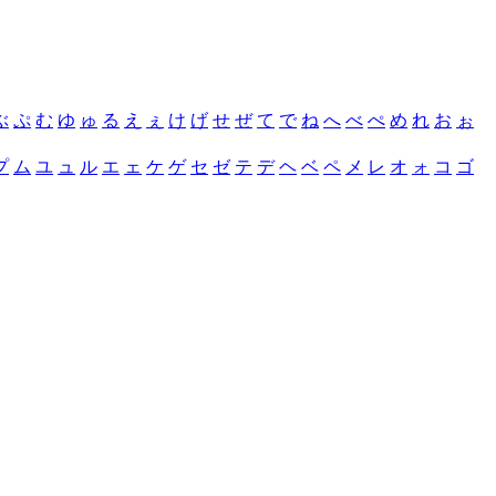
ぶ
ぷ
む
ゆ
ゅ
る
え
ぇ
け
げ
せ
ぜ
て
で
ね
へ
べ
ぺ
め
れ
お
ぉ
プ
ム
ユ
ュ
ル
エ
ェ
ケ
ゲ
セ
ゼ
テ
デ
ヘ
ベ
ペ
メ
レ
オ
ォ
コ
ゴ