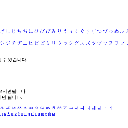
ぎ
し
じ
ち
ぢ
に
ひ
び
ぴ
み
り
う
ぅ
く
ぐ
す
ず
つ
づ
っ
ぬ
ふ
シ
ジ
チ
ヂ
ニ
ヒ
ビ
ピ
ミ
リ
ウ
ゥ
ク
グ
ス
ズ
ツ
ヅ
ッ
ヌ
フ
ブ
할 수 있습니다.
누르시면됩니다.
시면 됩니다.
ㅻ
ㅼ
ㅽ
ㅾ
ㅿ
ㆀ
ㆁ
ㆂ
ㆃ
ㆄ
ㆅ
ㆆ
ㆇ
ㆈ
ㆉ
ㆊ
ㆋ
ㆌ
ㆍ
ㆎ
θ
ι
κ
λ
μ
ν
ξ
ο
π
ρ
σ
τ
υ
φ
χ
ψ
ω