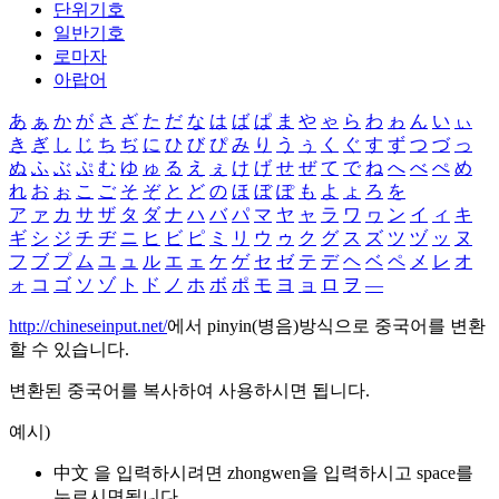
단위기호
일반기호
로마자
아랍어
あ
ぁ
か
が
さ
ざ
た
だ
な
は
ば
ぱ
ま
や
ゃ
ら
わ
ゎ
ん
い
ぃ
き
ぎ
し
じ
ち
ぢ
に
ひ
び
ぴ
み
り
う
ぅ
く
ぐ
す
ず
つ
づ
っ
ぬ
ふ
ぶ
ぷ
む
ゆ
ゅ
る
え
ぇ
け
げ
せ
ぜ
て
で
ね
へ
べ
ぺ
め
れ
お
ぉ
こ
ご
そ
ぞ
と
ど
の
ほ
ぼ
ぽ
も
よ
ょ
ろ
を
ア
ァ
カ
サ
ザ
タ
ダ
ナ
ハ
バ
パ
マ
ヤ
ャ
ラ
ワ
ヮ
ン
イ
ィ
キ
ギ
シ
ジ
チ
ヂ
ニ
ヒ
ビ
ピ
ミ
リ
ウ
ゥ
ク
グ
ス
ズ
ツ
ヅ
ッ
ヌ
フ
ブ
プ
ム
ユ
ュ
ル
エ
ェ
ケ
ゲ
セ
ゼ
テ
デ
ヘ
ベ
ペ
メ
レ
オ
ォ
コ
ゴ
ソ
ゾ
ト
ド
ノ
ホ
ボ
ポ
モ
ヨ
ョ
ロ
ヲ
―
http://chineseinput.net/
에서 pinyin(병음)방식으로 중국어를 변환
할 수 있습니다.
변환된 중국어를 복사하여 사용하시면 됩니다.
예시)
中文 을 입력하시려면
zhongwen
을 입력하시고 space를
누르시면됩니다.