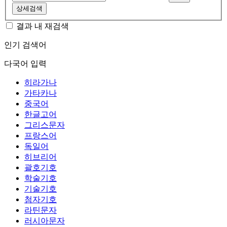
상세검색
결과 내 재검색
인기 검색어
다국어 입력
히라가나
가타카나
중국어
한글고어
그리스문자
프랑스어
독일어
히브리어
괄호기호
학술기호
기술기호
첨자기호
라틴문자
러시아문자