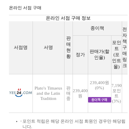
온라인 서점 구매
온라인 서점 구매 정보
종이책
전
자
판
책
포인
매
서점명
서명
구
트
현
판매가(할
매
정가
(포
황
인율)
링
인트
크
몰)
239,400원
7,190
(0%)
Plato's Timaeus
판
239,400
포인
and the Latin
매
원
트
Tradition
중
(3%)
포인트 적립은 해당 온라인 서점 회원인 경우만 해당됩
니다.