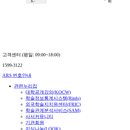
K-
확
MOOC
산
성
연
균
구
관
센
대
터
학
박
교
소
K
정
학
술
고객센터 (평일: 09:00~18:00)
확
산
1599-3122
연
구
ARS 번호안내
센
터
관련누리집
박
대학공개강의(KOCW)
소
학술정보통계시스템(Rinfo)
정
외국학술지지원센터(FRIC)
학술관계분석서비스(SAM)
사서커뮤니티
기관회원
지식나눔(LOOK)