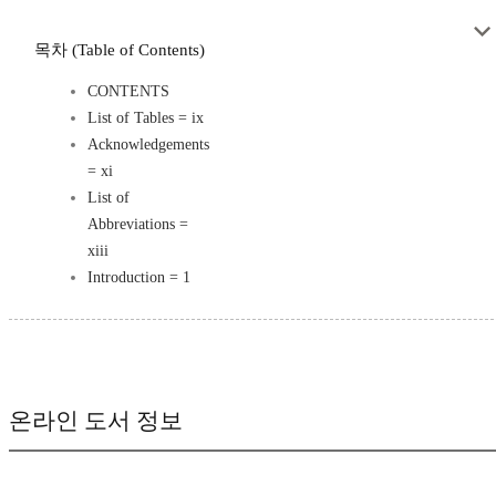
목차 (Table of Contents)
CONTENTS
List of Tables = ix
Acknowledgements
= xi
List of
Abbreviations =
xiii
Introduction = 1
온라인 도서 정보