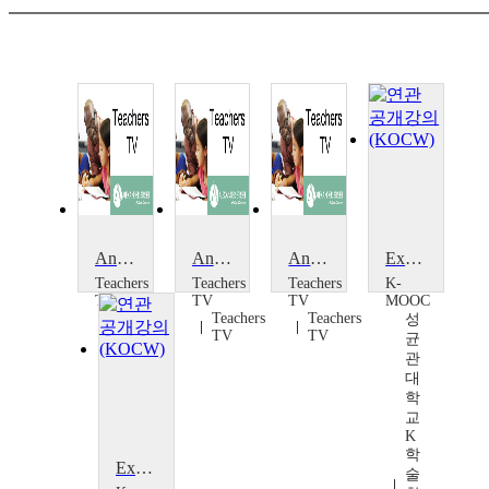
Ancient Greece: Planning a Scheme of Work
Ancient Greece: A Cross-Curricular Approach
Ancient Worlds
Exploration to Korean Philosophy
Teachers
Teachers
Teachers
K-
TV
TV
TV
MOOC
Teachers
Teachers
Teachers
성
TV
TV
TV
균
관
대
학
교
K
학
Exploration to Korean Philosophy
술