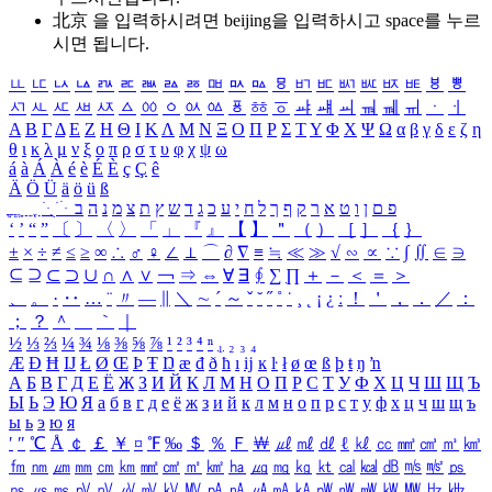
北京 을 입력하시려면
beijing
을 입력하시고 space를 누르
시면 됩니다.
ㅥ
ㅦ
ㅧ
ㅨ
ㅩ
ㅪ
ㅫ
ㅬ
ㅭ
ㅮ
ㅯ
ㅰ
ㅱ
ㅲ
ㅳ
ㅴ
ㅵ
ㅶ
ㅷ
ㅸ
ㅹ
ㅺ
ㅻ
ㅼ
ㅽ
ㅾ
ㅿ
ㆀ
ㆁ
ㆂ
ㆃ
ㆄ
ㆅ
ㆆ
ㆇ
ㆈ
ㆉ
ㆊ
ㆋ
ㆌ
ㆍ
ㆎ
Α
Β
Γ
Δ
Ε
Ζ
Η
Θ
Ι
Κ
Λ
Μ
Ν
Ξ
Ο
Π
Ρ
Σ
Τ
Υ
Φ
Χ
Ψ
Ω
α
β
γ
δ
ε
ζ
η
θ
ι
κ
λ
μ
ν
ξ
ο
π
ρ
σ
τ
υ
φ
χ
ψ
ω
á
à
Á
À
é
è
É
È
ç
Ç
ê
Ä
Ö
Ü
ä
ö
ü
ß
ְ
ֳ
ֲ
ֱ
ָ
ַ
ֵ
ֶ
ִ
ֹ
ּ
ֻ
ׂ
ׁ
ּ
ב
ה
נ
מ
צ
ת
ץ
ש
ד
ג
כ
ע
י
ח
ל
ך
ף
ק
ר
א
ט
ו
ן
ם
פ
‘
’
“
”
〔
〕
〈
〉
「
」
『
』
【
】
＂
（
）
［
］
｛
｝
±
×
÷
≠
≤
≥
∞
∴
♂
♀
∠
⊥
⌒
∂
∇
≡
≒
≪
≫
√
∽
∝
∵
∫
∬
∈
∋
⊆
⊇
⊂
⊃
∪
∩
∧
∨
￢
⇒
⇔
∀
∃
∮
∑
∏
＋
－
＜
＝
＞
、
。
·
‥
…
¨
〃
―
∥
＼
∼
´
～
ˇ
˘
˝
˚
˙
¸
˛
¡
¿
ː
！
＇
，
．
／
：
；
？
＾
＿
｀
｜
½
⅓
⅔
¼
¾
⅛
⅜
⅝
⅞
¹
²
³
⁴
ⁿ
₁
₂
₃
₄
Æ
Ð
Ħ
Ĳ
Ł
Ø
Œ
Þ
Ŧ
Ŋ
æ
đ
ð
ħ
ı
ĳ
ĸ
ŀ
ł
ø
œ
ß
þ
ŧ
ŋ
ŉ
А
Б
В
Г
Д
Е
Ё
Ж
З
И
Й
К
Л
М
Н
О
П
Р
С
Т
У
Ф
Х
Ц
Ч
Ш
Щ
Ъ
Ы
Ь
Э
Ю
Я
а
б
в
г
д
е
ё
ж
з
и
й
к
л
м
н
о
п
р
с
т
у
ф
х
ц
ч
ш
щ
ъ
ы
ь
э
ю
я
′
″
℃
Å
￠
￡
￥
¤
℉
‰
＄
％
Ｆ
￦
㎕
㎖
㎗
ℓ
㎘
㏄
㎣
㎤
㎥
㎦
㎙
㎚
㎛
㎜
㎝
㎞
㎟
㎠
㎡
㎢
㏊
㎍
㎎
㎏
㏏
㎈
㎉
㏈
㎧
㎨
㎰
㎱
㎲
㎳
㎴
㎵
㎶
㎷
㎸
㎹
㎀
㎁
㎂
㎃
㎄
㎺
㎻
㎽
㎾
㎿
㎐
㎑