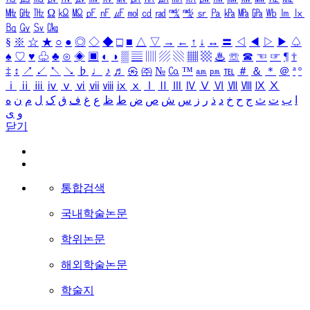
㎒
㎓
㎔
Ω
㏀
㏁
㎊
㎋
㎌
㏖
㏅
㎭
㎮
㎯
㏛
㎩
㎪
㎫
㎬
㏝
㏐
㏓
㏃
㏉
㏜
㏆
§
※
☆
★
○
●
◎
◇
◆
□
■
△
▽
→
←
↑
↓
↔
〓
◁
◀
▷
▶
♤
♠
♡
♥
♧
♣
⊙
◈
▣
◐
◑
▒
▤
▥
▨
▧
▦
▩
♨
☏
☎
☜
☞
¶
†
‡
↕
↗
↙
↖
↘
♭
♩
♪
♬
㉿
㈜
№
㏇
™
㏂
㏘
℡
＃
＆
＊
＠
ª
º
ⅰ
ⅱ
ⅲ
ⅳ
ⅴ
ⅵ
ⅶ
ⅷ
ⅸ
ⅹ
Ⅰ
Ⅱ
Ⅲ
Ⅳ
Ⅴ
Ⅵ
Ⅶ
Ⅷ
Ⅸ
Ⅹ
ا
ب
ت
ث
ج
ح
خ
د
ذ
ر
ز
س
ش
ص
ض
ط
ظ
ع
غ
ف
ق
ک
ل
م
ن
ه
و
ی
닫기
통합검색
국내학술논문
학위논문
해외학술논문
학술지